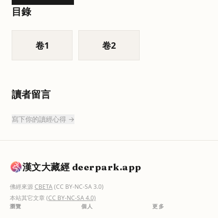
目錄
卷
1
卷
2
讀者留言
寫下你的讀經心得 →
漢文大藏經 deerpark.app
佛經來源
CBETA
(CC BY-NC-SA 3.0)
本站其它文章
(CC BY-NC-SA 4.0)
瀏覽
個人
更多