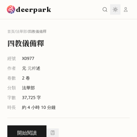
跳到主要內容
deerpark
首頁
/
法華部
/
四教儀備釋
四教儀備釋
經號
X0977
作者
元
元粹
述
卷數
2
卷
分類
法華部
字數
37,725
字
時長
約 4 小時 10 分鐘
開始閱讀