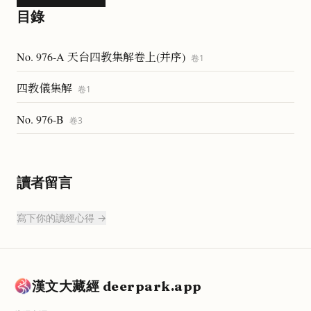
目錄
No. 976-A 天台四教集解卷上(并序)
卷
1
四教儀集解
卷
1
No. 976-B
卷
3
讀者留言
寫下你的讀經心得 →
漢文大藏經 deerpark.app