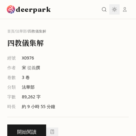
跳到主要內容
deerpark
首頁
/
法華部
/
四教儀集解
四教儀集解
經號
X0976
作者
宋
從義
撰
卷數
3
卷
分類
法華部
字數
89,262
字
時長
約 9 小時 55 分鐘
開始閱讀