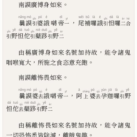
。
南謨廣博身如來
nǎng
mó
pó
é
dì
wěi
bǔ
là
é
dá
là
yǐn
yī
yǐn
èr
hé
，
曩
謨
婆
誐
𭌯
帝
尾
補
囉
誐
怛
囉
引
一
引
二
合
yě
dá
tuó
niè
duō
yě
yǐn
yǐn
yǐn
èr
野
怛
佗
蘖
跢
野
引
引
引
二
，
由稱廣博身如來名號加持故
能令諸鬼
，
。
咽喉寬大
所施之食恣意充飽
。
南謨離怖畏如來
nǎng
mó
pó
é
dì
ā
pó
yùn
jiā
là
yě
qù
yī
shàng
qù
yǐn
，
曩
謨
婆
誐
𭌯
帝
阿
婆
孕
迦
囉
野
去
一
上
去
引
dá
tuó
niè
duō
yě
qù
yǐn
èr
怛
佗
蘖
跢
野
去
引
二
，
由稱離怖畏如來名號加持故
能令諸鬼
，
。
一切恐怖
悉皆除滅
離餓鬼趣