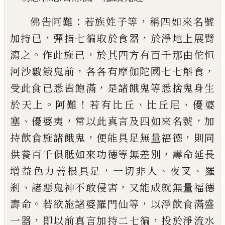
：
，
佛告阿難
若族姓子等
稱四如來名號
，
，
加持
已
彈指
七徧取於食器
於淨地上展臂
。
，
瀉之
作此施
已
於其
四方有百千那由佗恒
，
，
河沙數餓鬼前
各各有摩伽
陀國七七斛食
，
受此食
已
悉皆飽滿
是諸餓鬼等悉
捨鬼身生
。
！
、
、
於天上
阿難
若有比丘
比丘尼
優婆
、
，
，
塞
優
婆夷
常以此真言及四如來名號
加
，
，
持飲食施諸餓
鬼
便能具足無量福德
則同
，
供養百千俱胝如來功
德等無差別
壽命延長
，
、
、
增益色力善根具足
一切非
人
夜叉
羅
、
，
剎
諸惡鬼神不敢侵害
又能成就無量福
德
。
，
壽命
若欲施諸婆羅門仙等
以淨飲食滿盛
，
，
一器
即以前真言加持二七徧
投於淨流水