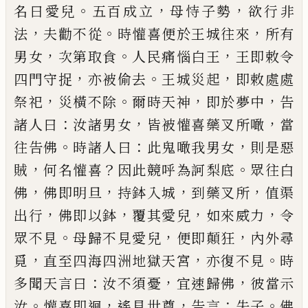
。
，
，
名曰愛兒
五百成
立
母恃子勢
欲行非
，
。
，
法
夫勸不從
時懽喜便於王城
往來
所有
，
。
，
男女
次第取食
人民痛惱白王
王即敕令
，
。
，
四門守捉
亦被偷去
王城災起
即敕處處
，
。
，
，
祭祀
災橫
不除
爾時天神
即於夢中
告
：
，
，
諸人曰
汝諸男女
皆被
懽喜藥叉所噉
當
。
：
，
往告佛
時諸人曰
此鬼噉我男女
則是惡
，
？
。
賊
何名懽喜
因此競呼為訶梨底
眾往白
，
，
，
，
佛
佛即明旦
持鉢入城
到藥叉所
值渠
，
，
，
，
出行
佛即以鉢
覆其愛兒
如來威力
令
。
，
，
眾不見
母歸不見愛兒
便即
顛狂
內外尋
，
，
。
覓
直至四海四洲地獄天宮
亦復不見
時
：
，
，
多聞天言曰
汝不須憂
宜速歸佛
彼當示
。
，
，
：
。
汝
懽喜
即迴
遙見世尊
告言
失子
佛