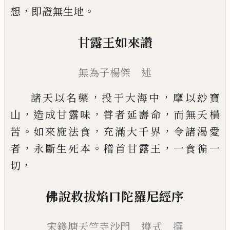
，
。
想
即證無生地
甘露王如來讚
無為子楊傑 述
，
，
諸天以名藥
投于大海中
摩以玅寶
，
，
，
山
造成甘露味
甞者延壽命
而無夭橫
。
，
，
苦
如來施法食
充滿大千界
令諸渴愛
，
。
，
者
永斷生死本
稽首甘露王
一食徧一
，
切
佛說救拔焰口陀羅尼經序
宋錢塘天竺寺沙門 遵式 撰