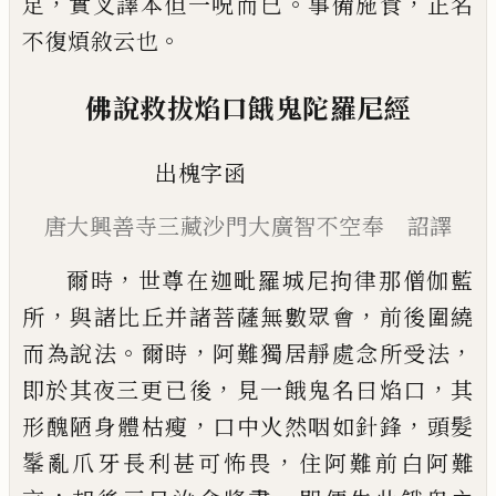
，
。
，
足
實叉譯本但一呪而
已
事備施
食
正名
。
不復煩敘云也
佛說救拔焰口餓鬼陀羅尼經
出槐字函
唐大興善寺三藏沙門大廣智不空奉 詔譯
，
爾時
世尊在迦毗羅城尼拘律那僧伽藍
，
，
所
與諸比
丘并諸菩薩無數眾會
前後圍繞
。
，
，
而為說法
爾時
阿
難獨居靜處念所受法
，
，
即於其夜三更
已
後
見一餓
鬼名曰焰口
其
，
，
形醜陋身體枯瘦
口中火然咽如針
鋒
頭髮
，
髼亂爪牙長利甚可怖畏
住阿難前白阿難