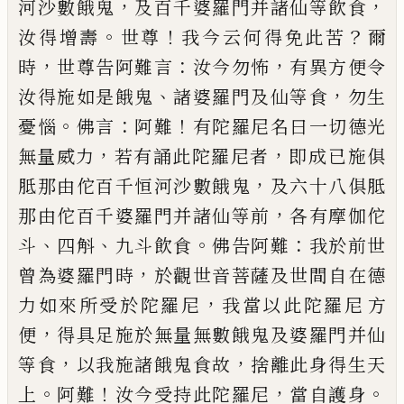
，
，
河沙數餓鬼
及百千
婆羅門并諸仙等飲食
。
！
？
汝得增壽
世尊
我今云何得
免此苦
爾
，
：
，
時
世尊告阿難言
汝今勿怖
有異方便令
、
，
汝得施如是餓鬼
諸婆羅門及仙等食
勿生
。
：
！
憂惱
佛
言
阿難
有陀羅尼名曰一切德光
，
，
無量威力
若有誦
此陀羅尼者
即成
已
施俱
，
胝那由佗百千恒河沙數
餓鬼
及六十八俱胝
，
那由佗百千婆羅門并諸仙等
前
各有摩伽佗
、
、
。
：
斗
四斛
九斗飲食
佛告阿難
我於前
世
，
曾為婆羅門時
於觀世音菩薩及世間自在德
，
力
如來所受於陀羅尼
我當以此陀羅尼
方
，
便
得具足
施於無量無數餓鬼及婆羅門并仙
，
，
等食
以我施諸
餓鬼食故
捨離此身得生天
。
！
，
。
上
阿難
汝今受持此陀
羅尼
當自護身