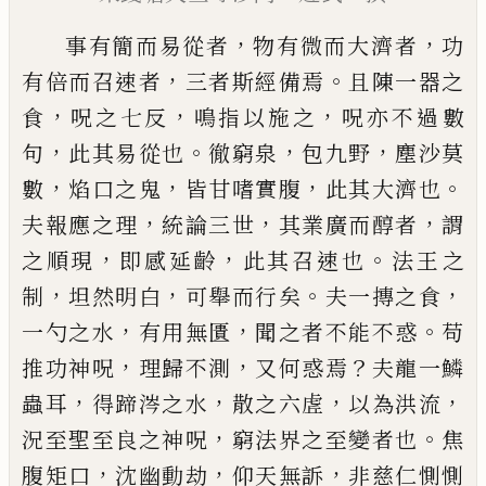
，
，
事有簡而易從者
物有微而大濟者
功
，
。
有倍而召速
者
三者斯經備焉
且陳一器之
，
，
，
食
呪之七反
鳴指以
施之
呪亦不過數
，
。
，
，
句
此其易從也
徹窮泉
包九野
塵
沙莫
，
，
，
。
數
焰口之鬼
皆甘嗜實腹
此其大濟也
，
，
，
夫報應
之理
統論三世
其業廣而醇者
謂
，
，
。
之順現
即感延齡
此其召速也
法王之
，
，
。
，
制
坦然明白
可舉而行矣
夫一
摶之食
，
，
。
一勺之水
有用無匱
聞之者不能不惑
苟
，
，
？
推
功神呪
理歸不測
又何惑焉
夫龍一鱗
，
，
，
，
蟲耳
得蹄涔
之水
散之六虗
以為洪流
，
。
況至聖至良之神呪
窮法
界之至變者也
焦
，
，
，
腹矩口
沈幽動劫
仰天無訴
非慈
仁惻惻