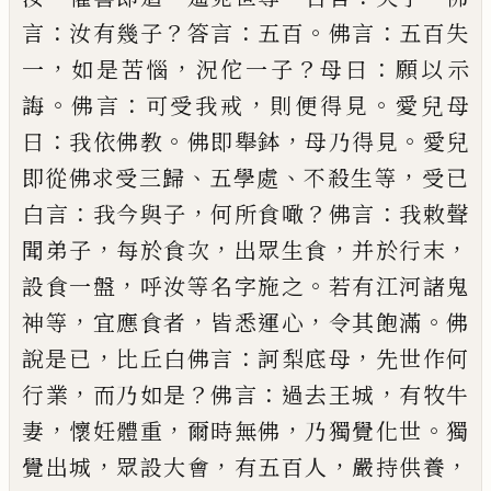
：
？
：
。
：
言
汝有幾子
答言
五百
佛言
五百失
，
，
？
：
一
如是苦惱
況佗一子
母曰
願以示
。
：
，
。
誨
佛言
可受我戒
則便得見
愛兒母
：
。
，
。
曰
我依佛教
佛即
舉鉢
母乃得見
愛兒
、
、
，
即從佛求受三歸
五學處
不殺
生等
受
已
：
，
？
：
白言
我今與子
何所食噉
佛言
我敕聲
，
，
，
，
聞
弟子
每於食次
出眾生食
并於行末
，
。
設食一盤
呼汝
等名字施之
若有江河諸鬼
，
，
，
。
神等
宜應食者
皆悉運
心
令其飽滿
佛
，
：
，
說是
已
比丘白佛言
訶梨底母
先世
作何
，
？
：
，
行業
而乃如是
佛言
過去王城
有牧牛
，
，
，
。
妻
懷妊
體重
爾時無佛
乃獨覺化世
獨
，
，
，
，
覺出城
眾設大會
有
五百人
嚴持供養