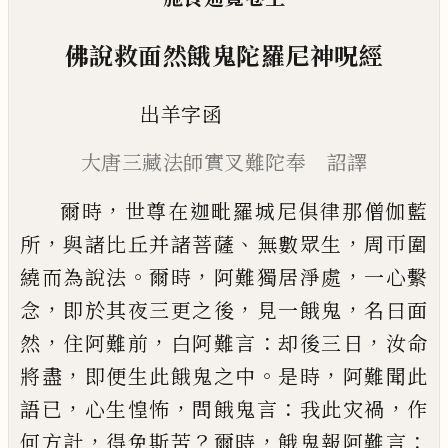
佛說救面然餓鬼陀羅尼神呪經
出羊字函
大唐三藏法師實叉難陀奉 詔譯
，
爾時
世尊在迦毗羅城尼俱律那僧伽藍
，
、
，
所
與諸比
丘并諸菩薩
無數眾生
周帀圍
。
，
，
繞而為說法
爾時
阿
難獨居淨處
一心繫
，
，
，
念
即於其夜三更之後
見一餓
鬼
名曰面
，
，
：
，
然
住阿難前
白阿難言
却後三日
汝命
，
。
，
將
盡
即便生此餓鬼之中
是時
阿難聞此
，
，
：
，
語
已
心生惶
怖
問餓鬼言
我此灾禍
作
，
？
，
：
何方計
得免斯苦
爾時
餓
鬼報阿難言