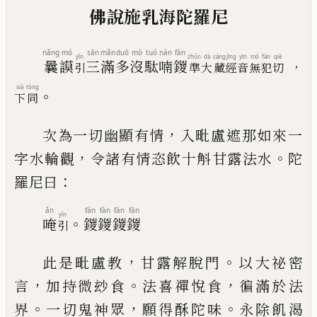
佛說施乳海陀羅尼
nǎng
mó
sān
mǎn
duō
mò
tuó
nán
fàn
yǐn
zhǔn
dà
cáng
jīng
yīn
mó
fàn
qiè
曩
謨
三
滿
多
沒
駄
喃
鍐
，
引
準
大
藏
經
音
無
犯
切
xià
tóng
。
下
同
，
次為一切幽顯有情
入毗盧遮那如來一
，
。
字水輪觀
令諸有情恣飲十斛甘露法水
陀
：
羅尼曰
ǎn
fàn
fàn
fàn
fàn
yǐn
。
唵
鍐
鍐
鍐
鍐
引
，
。
此是毗盧教
甘露解脫門
以大祕密
，
。
，
言
加持微玅食
法喜禪悅食
徧滿於法
。
，
。
界
一切鬼神眾
願得酥陀味
永除飢渴