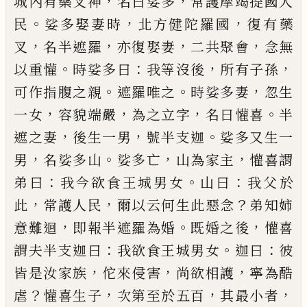
，
，
城內有藥叉
神
名曰娑多
常護摩竭提國人
。
，
，
民
娑多娶妻時
北方
健陀羅國
復有藥
，
，
，
，
叉
名半遮羅
亦復娶妻
二共聚會
念無
。
：
，
，
以重懽
時娑多曰
我等沒後
所有子孫
。
。
，
可作指
腹之親
遮羅唯之
時娑多妻
忽生
，
，
，
。
一女
容貌端嚴
為
之立字
名曰懽喜
半
，
，
。
遮之妻
後生一男
號半支迦
娑
多又生一
，
。
，
，
男
名娑多山
娑多亡
山為家主
懽喜謂
：
。
：
弟
曰
我今欲食王城男女
山曰
我父於
，
，
？
此
常護人民
爾
以云何生此惡念
弟知姉
，
。
，
意難迴
即報半遮羅為婚
既婚之後
懽喜
：
。
：
謂夫半支迦曰
我欲食王城男女
迦
曰
彼
，
，
，
皆是汝家族
佗來侵害
尚欲相護
寧為酷
？
，
，
，
虐
懽
喜生子
次第至於五百
其最小者