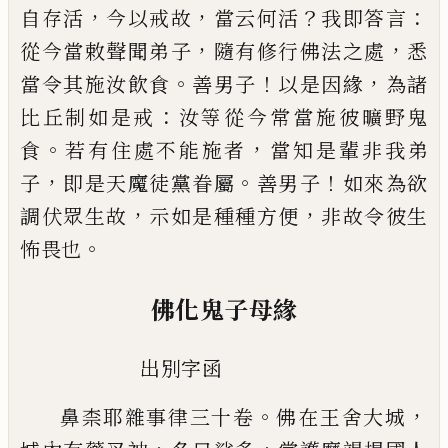
，
，
？
：
自存活
今以戒故
當云
何活
我即答言
，
，
從今當敕聲聞弟子
隨有修行佛法
之處
悉
。
！
，
當令其施汝飲食
善男子
以是因緣
為諸
：
比
丘制如是戒
汝等從今常當施彼曠野鬼
。
，
食
若有住
處不能施者
當知是輩非我弟
，
。
！
子
即是天魔徒黨眷
屬
善男子
如來為欲
，
，
調伏眾生故
示如是種種方便
非故令彼生
。
怖畏也
佛化鬼子母緣
出別字函
。
，
鼻柰耶雜事律三十卷
佛在王舍大城