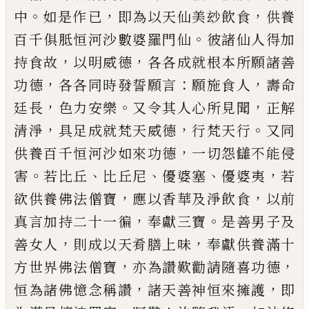
。
，
，
中
如是作
已
即為以天仙美玅飲食
供養
。
百千俱胝恒河沙數婆
羅門仙
彼諸仙人得加
，
，
持食故
以明威德
各各成就
根本所願諸善
，
：
，
功德
各各同時發誓願言
願施食人
壽命
，
。
，
廷長
色力安樂
又令其人心所見聞
正解
，
，
。
清淨
具足成就梵天威德
行梵天行
又同
，
供養百千恒河
沙如來功德
一切怨讎不能侵
。
、
、
、
，
害
若比丘
比丘尼
優
婆塞
優婆夷
若
，
，
欲供養佛法僧寶
應以香華及淨飲
食
以前
，
。
真言加持二十一徧
奉獻三寶
是善男子及
，
，
善女人
則成以天肴膳上味
奉獻供養滿十
，
，
方世界
佛法僧寶
亦為讚歎勸請隨喜功德
，
，
恒為諸佛憶念
稱讚
諸天善神恒來擁護
即