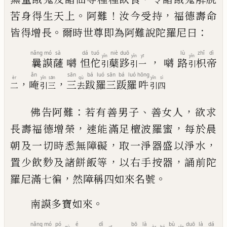
。
！
，
苦身得生天上
阿難
汝
今受持
福德壽命
。
：
皆得增長
爾時世尊即為阿難說
陀羅尼曰
nǎng
mó
sà
dá
tuó
niè
duō
lù
zhǐ
dì
yǐn
yǐn
yī
yǐn
，
曩
謨
薩
𭌯
怛
佗
蘖
跢
𭌯
路
枳
帝
引
引
一
引
ǎn
sān
bá
luó
sān
bá
luó
hōng
èr
yǐn
sān
qù
yǐn
sì
，
，
唵
三
跋
羅
三
䟦
羅
吽
二
引
三
去
引
四
：
、
，
佛告阿難
若有善男子
善女人
欲求
，
，
長壽福德增榮
速能滿足檀波羅蜜
每於晨
，
，
朝及一切時悉無障礙
取一淨器盛以淨水
，
，
置少飲
麨
及諸餅飯等
以右手
按器
誦前陀
，
。
羅尼滿七徧
然障稱四如來名號
。
南謨多寶如來
nǎng
mó
pó
é
dì
bō
là
bù
duō
là
dá
qù
yī
èr
hé
yǐn