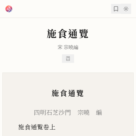
跳到主要內容
施食通覽
宋
宗曉
編
施食通覽
四明石芝沙門 宗曉 編
施食通覧卷上