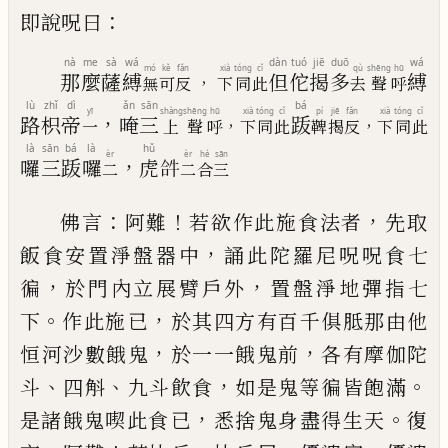
：
即說呪曰
nà
me
sà
wá
dàn
tuó
jiē
duō
wá
mó
kě
fǎn
xià
tóng
cǐ
qù
shēng
hū
那
麼
薩
縛
但
佗
揭
多
縛
，
無
可
反
下
同
此
去
聲
呼
lù
zhǐ
dì
ǎn
sān
bá
yī
shàng
shēng
hū
xià
tóng
cǐ
pí
jiē
fǎn
xià
tóng
cǐ
，
路
枳
帝
唵
三
䟦
，
，
一
上
聲
呼
下
同
此
鞞
揭
反
下
同
此
là
sān
bá
là
hǔ
èr
èr
hé
sān
，
囉
三
䟦
囉
虎
𤙖
二
二
合
三
：
！
，
佛言
阿難
若欲作此施食法者
先取
，
飯食安置淨盤
器中
誦此陀羅尼呪呪食七
，
，
徧
於門內立展臂戶外
置盤淨地彈指七
。
，
下
作此施
已
於其四方有百千俱
胝那由他
，
，
恒河沙數餓鬼
於一一餓鬼前
各有摩伽
陀
、
、
，
。
斗
四斛
九斗飲食
如是鬼等徧皆飽滿
，
。
是諸餓鬼
喫此食
已
悉捨鬼身盡得生天
復