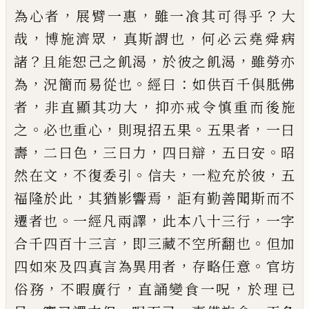
，
，
？
為心者
展臂一惠
雖一飡其可得乎
大
，
，
，
哉
博
施濟眾
真斯謂也
何必云堯舜病
？
，
，
諸
且能恕
己
之飢
渴
於彼之飢渴
雖勞亦
，
。
：
為
況簡而易從也
經曰
如供
百千俱胝佛
，
，
者
非直顯其功大
抑亦戒令慎重而後
施
。
，
。
，
之
必也重心
則現招五果
五果者
一曰
，
，
，
，
。
壽
二曰色
三曰力
四曰辯
五曰安
昭
，
。
，
，
然在文
不復委引
信夫
一
粒充於彼
五
，
，
福隆於此
其猶影響焉
詎有勤善聞斯
而不
。
，
，
遷者也
一經凡兩譯
此本八十三行
一字
，
。
合千
四百十三言
即三藏不空所翻也
但加
，
。
四如來及四
真言為異用者
存略任意
官坊
，
，
，
俗務
不暇廣行
直誦
變食一呪
於理
已