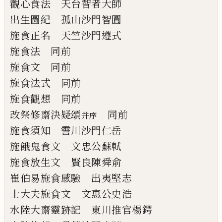
觀心食法 天台智者大師
出生圖紀 孤山沙門智圓
施食正名 天竺沙門遵式
施食法 同前
施食文 同前
施食法式 同前
施食觀想 同前
改祭修齋決疑頌
同前
并序
施食須知 霅川沙門仁岳
施餓鬼食文 文忠公蘇軾
施食放生文 賢良陳舜俞
崔伯易施食感驗 出夷堅志
士大夫施食文 文惠公史浩
水陸大齋靈跡記 東川推官楊鍔