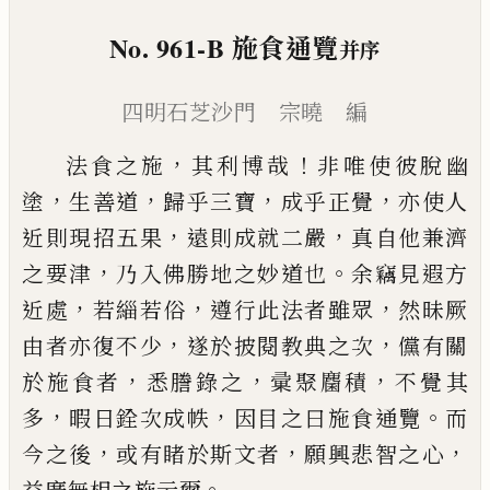
No. 961-B
施食通覽
并序
四明石芝沙門 宗曉 編
，
！
法食之施
其利博哉
非唯使彼脫幽
，
，
，
，
塗
生善道
歸乎
三寶
成乎正覺
亦使人
，
，
近則現招五果
遠則成就二
嚴
真自他兼濟
，
。
之要津
乃入佛勝地之妙道也
余竊
見遐方
，
，
，
近處
若緇若俗
遵行此法者雖眾
然昧厥
，
，
由
者亦復不少
遂於披閱教典之次
儻有關
，
，
，
於施食者
悉謄錄之
彚聚麕積
不覺其
，
，
。
多
暇日銓次成帙
因目
之曰施食通覽
而
，
，
，
今之後
或有睹於斯文者
願興悲
智之心
。