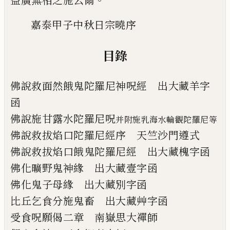
益廣無相之施云爾
嘉泰甲子中秋日宗曉序
目錄
佛說救面然餓鬼陀羅尼神呪經 出大藏羊字
函
佛說施甘露水陀羅尼呪
并附施乳海水輪觀陀羅尼等
佛說救拔焰口陀羅尼經序 天竺沙門遵式
佛說救拔焰口餓鬼陀羅尼經 出大藏槐字函
佛化曠野鬼神緣 出大藏壹字函
佛化鬼子母緣 出大藏別字函
比丘乞食分施鬼畜 出大藏艸字函
受食呪願偈二章 南嶽思大禪師