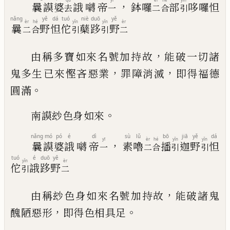
，
曩
謨
婆
誐
𭌯
帝
鉢
囉
部
哆
囉
怛
去
一
二
合
引
nǎng
yě
dá
tuó
niè
duō
yě
èr
hé
yǐn
yǐn
èr
曩
野
怛
佗
蘖
跢
野
二
合
引
引
二
，
由稱多寶如來名號加持故
能破一切諸
，
，
鬼多生
已
來慳吝惡業
罪障消滅
即得福德
。
圓滿
。
南謨玅色身如來
nǎng
mó
pó
é
dì
sù
lǔ
bō
jiā
yě
dá
yī
èr
hé
yǐn
yǐn
，
曩
謨
婆
誐
𭌯
帝
素
嚕
播
迦
野
怛
一
二
合
引
引
tuó
é
duō
yě
yǐn
èr
佗
誐
跢
野
引
二
，
由稱玅色身如來名號加持故
能破諸鬼
，
。
醜陋惡形
即得色相具足