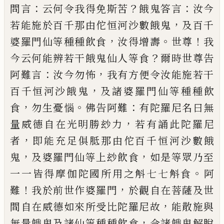
：
？
：
問言
云何令我得免
斯苦
餓鬼答言
汝今
，
若能施於百千那由佗恒河沙
數餓鬼
及百千
，
。
！
婆羅門仙等種種飲食
汝得增壽
世
尊
我
？
今云何能辨若干餓鬼仙人等食
爾時世尊告
：
，
阿難言
汝今勿怖
我有方便令汝能施若干
，
百千恒
河沙餓鬼
及諸婆羅門仙等種種飲
，
。
：
食
勿生憂惱
佛
告阿難
有陀羅尼名曰無
，
量威德自在光明勝玅力
若有誦此陀羅尼
，
者
即能充足俱胝那由佗百千恒
河沙數餓
，
，
鬼
及婆羅門仙等上玅飲食
如是等眾乃
至
。
一一皆得摩伽陀國所用之斛七七斛食
阿
！
，
難
我
於前世作婆羅門
於觀自在菩薩及世
，
間自在威德
如來所受比陀羅尼故
能散施與
，
無量餓鬼及諸仙
等種種飲食
令諸餓鬼解脫