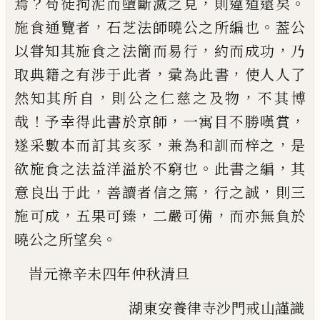
？
，
。
焉
苟徒拘泥而墮
斷滅之見
則違道遠矣
，
。
施食通覽者
石芝法師曉公
之所編也
葢公
，
，
以甞知其施食之法簡而易行
約而
成功
乃
，
，
取典籍之有涉于此者
彚為此書
使人人了
，
，
然知其所自
則公之仁慈之及物
不其博
！
，
，
哉
予幸得
此書於京師
一寓目不勝嘆賞
，
，
遂采數本而訂其亥
豕
兼為和訓而梓之
是
。
，
欲施食之法益洋溢於不窮
也
此書之編
其
，
，
，
意良出于此
善讀者信之篤
行之誠
則三
，
，
，
施可成
五果可臻
二嚴可備
而亦無負於
。
曉公
之所望矣
旹
元祿辛未四年仲秋清旦
湖東安養律寺沙門戒山謹識