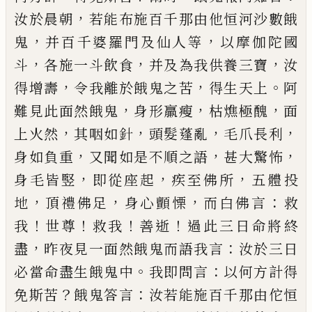
，
汝於晨朝
若能布施百千那由他恒河
沙數餓
，
，
鬼
并百千婆羅門及仙人等
以摩伽陀國
，
，
，
斗
各施一斗飲食
并及為我供養三寶
汝
，
，
。
得增壽
令我
離於餓鬼之苦
得生天上
阿
，
，
，
難見此面然餓鬼
身形
羸瘦
枯燋極醜
面
，
，
，
，
上火然
其咽如針
頭髮蓬亂
毛爪
長利
，
，
，
身如負重
又聞如是不順之語
甚大驚怖
，
，
，
身毛
皆竪
即從座起
疾至佛所
五體投
，
，
，
：
地
頂禮佛足
身心
顫慄
而白佛言
救
！
！
！
！
我
世尊
救我
善逝
過此三日命將
終
，
：
盡
昨夜見一面然餓鬼而語我言
汝於三日
。
：
必當
命盡生餓鬼中
我即問言
以何方計得
？
：
免斯苦
餓鬼
答言
汝若能施百千那由佗恒