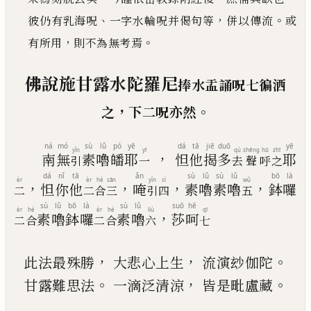
、
，
。
彼仍有乳海呪
一字水輪呪并偈句等
併以傳流
或
，
。
有
所用
則不為無考焉
佛說施甘露水陀羅尼
捧水盂誦呪七徧洒
，
。
之
下二呪亦然
ná
mó
sù
lǔ
pó
yē
dá
tā
jiē
duō
yē
yǐn
yī
qù
shēng
hū
zhī
，
南
無
素
嚕
皤
耶
怛
他
揭
多
耶
引
一
去
聲
呼
之
dá
nǐ
tā
ǎn
sù
lǔ
sù
lǔ
bō
là
èr
èr
hé
sān
yǐn
sì
wǔ
，
，
，
，
怛
你
他
唵
素
嚕
素
嚕
鉢
囉
二
二
合
三
引
四
五
sù
lǔ
bō
là
sù
lǔ
suō
hē
èr
hé
èr
hé
liù
qī
，
素
嚕
鉢
囉
素
嚕
莎
呵
二
合
二
合
六
七
，
，
。
此法最殊勝
大悲心上生
流演玅伽陀
。
，
。
甘露難思法
一滴泛清涼
皆是毗盧藏