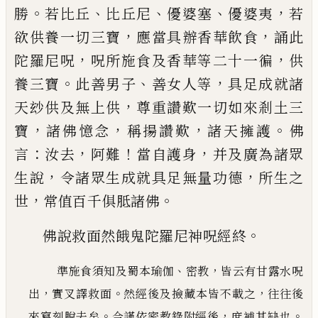
。
、
、
、
，
勝
若比丘
比丘尼
優婆塞
優婆夷
若
，
，
欲供養一
切三寶
應當具辦香華飲食
誦此
，
，
陀羅尼呪
呪所施
食及香華等二十一徧
供
。
、
，
養三寶
此善男子
善女人
等
具足成就諸
，
天玅供及無上供
尊重讚歎一切如
來剎土三
，
，
，
。
寶
諸佛憶念
稱揚讚歎
諸天擁護
佛
：
，
！
，
言
汝
去
阿難
當自護身
并及廣為諸眾
，
，
生說
令諸眾生成
就具足無量功德
所生之
，
。
世
常值百千俱胝諸佛
。
佛說救面然餓鬼陀羅尼神呪經終
、
，
準施食須知及蜀本瑜伽
密教
皆云有甘露水呪
，
。
，
出
實叉譯救面
然經後及撿藏本皆不載之
往往後
。
，
。
來
寫刻脫去矣
今謹依密教錄附經後
庶補其缺也