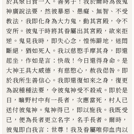
。
！
於其聚日食一人
善男子
我於爾時
為彼鬼
，
、
、
、
神廣說法要
然彼暴惡
愚癡
無智
不受
，
，
，
教法
我即化身為大力鬼
動其宮殿
令不
。
，
安所
彼鬼于時
將其眷屬出其宮殿
欲來拒
。
，
，
，
逆
鬼見我時
即失心念
惶怖躃地
迷悶
，
。
，
斷絕
猶如死人
我以慈愍手摩其身
即還
，
：
！
。
起坐
作如是言
快哉
今日還得身命
是
，
，
。
大神王
具大威德
有慈愍心
赦我
𠎝
咎
即
。
，
於我所生善信心
我即還復如來之身
復更
，
。
為說種種法要
令彼鬼神
受不殺戒
即於是
，
，
，
日
曠野村中有一長者
次應當死
村人
已
。
，
。
送付彼鬼神
鬼神得
已
即以施我
我既受
，
，
。
，
已
便為長者更立名字
名手長者
爾時
：
！
彼鬼即白我言
世尊
我及眷屬唯仰血肉以