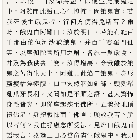
：
，
言
却後三日汝命將盡
即便生此餓鬼之
。
，
：
中
阿難聞
此語
已
心生惶怖
問餓鬼言
若
，
？
我死後生餓鬼者
行
何方便得免斯苦
爾
，
：
，
時
餓鬼白阿難曰
汝於明日
若
能布施百
，
千那由佗恒河沙數餓鬼
并百千婆羅門
仙
，
，
，
等
以摩伽陀國所用之斛
各施一斛飲食
，
，
并及為
我供養三寶
汝得增壽
令我離於餓
。
，
鬼之苦得生天
上
阿難見此焰口餓鬼
身形
，
，
嬴瘦枯焦極醜
口中火
然咽如針鋒
頭髮髼
，
，
亂爪牙長利
又聞如是不順之
語
甚大驚怖
，
，
身毛皆竪
即從座起疾至佛所
五體投
地頂
，
：
。
禮佛足
身體戰慄而白佛言
願救我苦
所
？
，
以者
何
我住靜處念所受法
見焰口餓鬼而
：
。
語我言
汝過
三日必當命盡生餓鬼中
我即