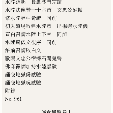
水陸緣起 長蘆沙門宗蹟
水陸法像贊一十六首 文忠公蘇軾
修水陸葬枯骨疏 同前
初入道場敘建水陸意 出楊鍔水陸儀
宣白召請水陸上下堂 同前
水陸齋儀文後序 同前
斛前召請啟白文
歐陽文忠公宿採石聞鬼聲
佛印禪師加持水陸感驗
誦破地獄偈感驗
誦破地獄呪感驗
附錄
No. 961
施食通覧卷上