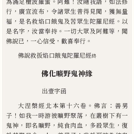
。
！
，
為滿足檀波羅蜜
阿難
汝隨我語
如法修
，
，
，
行
廣宣流布
令諸眾生普得見聞
獲無量
，
。
福
是名救焰口餓鬼及苦眾生陀羅尼經
以
，
。
，
是名字
汝當奉持
一切大眾及阿難等
聞
，
，
。
佛說
已
一
心信受
歡喜奉行
佛說救
㧞
焰口餓鬼陀羅尼經
終
佛化曠野鬼神緣
出壹字函
。
：
大涅槃經北本第十六卷
佛言
善男
！
，
子
如我一時游
彼曠野聚落
在叢樹下有一
，
，
，
，
鬼神
即名曠野
純食肉
血
多殺眾生
復