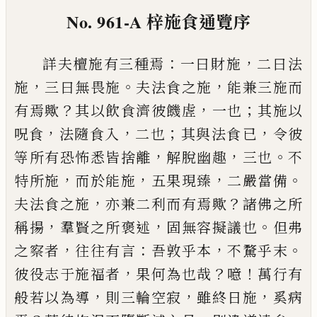
No. 961-A
梓施食通覽序
：
，
詳夫檀施有三種焉
一曰財施
二曰法
，
。
，
施
三曰無畏
施
夫法食之施
能兼三施而
？
，
；
有焉歟
其以飲食濟彼
饑虗
一也
其施以
，
，
；
，
呪食
法隨食入
二也
其與法食
已
令彼
，
，
。
等所有恐怖悉皆捨離
解脫幽趣
三也
不
，
，
，
。
特所
施
而於能施
五果現臻
二嚴當備
，
？
夫法食之施
亦兼
二利而有焉歟
諸佛之所
，
，
。
稱揚
羣賢之所褒述
固無
容擬議也
但弗
，
：
，
。
之察者
往往有言
吾敦乎本
不騖乎
末
，
？
！
彼役志于施福者
果何為也哉
噫
萬行有
，
，
，
般若以
為導
則三輪空寂
雖終日施
奚病