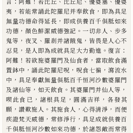
：
！
、
、
、
言
阿難
若比丘
比
丘尼
優婆塞
優婆
，
，
夷
若能常誦此陀羅尼并奉飲食
即為具足
，
無量功德命得延長
即成供養百千俱胝
如來
，
。
、
功德
顏色鮮潔威德強記
一切非人
步多
，
、
，
鬼等
夜叉
羅剎并諸餓鬼
皆畏是人心不
，
。
：
忍見
是人即為
成就具足大力勤進
復言
！
，
阿難
若欲施婆羅門及仙
食者
當取飲食滿
，
，
，
置鉢中
誦此陀羅尼呪
呪食七徧
瀉流水
，
中
具足奉獻無量俱胝百千恒河沙數婆羅
門
，
。
，
及諸仙等
如天飲食
其婆羅門并仙人等
，
，
，
喫此食
已
諸根具足
圓滿吉祥
各發其
，
。
，
，
願
讚歎施人
其施食
人
心得清淨
而便
，
，
疾證梵天威德
常修淨行
具足成
就供養百
，
千俱胝恒河沙數如來功德
於諸怨敵而
常得