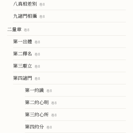
八真相差別
卷
8
九諸門相攝
卷
8
二量章
卷
8
第一出體
卷
8
第二釋名
卷
8
第三廢立
卷
8
第四諸門
卷
8
第一約識
卷
8
第二約心明
卷
8
第三約心所
卷
8
第四約分
卷
8