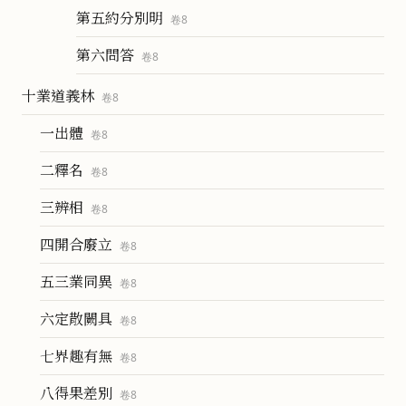
第五約分別明
卷
8
第六問答
卷
8
十業道義林
卷
8
一出體
卷
8
二釋名
卷
8
三辨相
卷
8
四開合廢立
卷
8
五三業同異
卷
8
六定散闕具
卷
8
七界趣有無
卷
8
八得果差別
卷
8