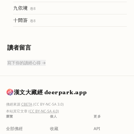
九依境
卷
8
十問答
卷
8
讀者留言
寫下你的讀經心得 →
漢文大藏經 deerpark.app
佛經來源
CBETA
(CC BY-NC-SA 3.0)
本站其它文章
(CC BY-NC-SA 4.0)
瀏覽
個人
更多
全部佛經
收藏
API