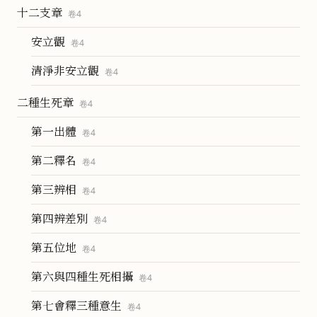
十二支章
卷
4
安立觀
卷
4
清淨非安立觀
卷
4
二種生死章
卷
4
第一出體
卷
4
第二釋名
卷
4
第三辨相
卷
4
第四辨差別
卷
4
第五位地
卷
4
第六與四種生死相攝
卷
4
第七會釋三種意生
卷
4