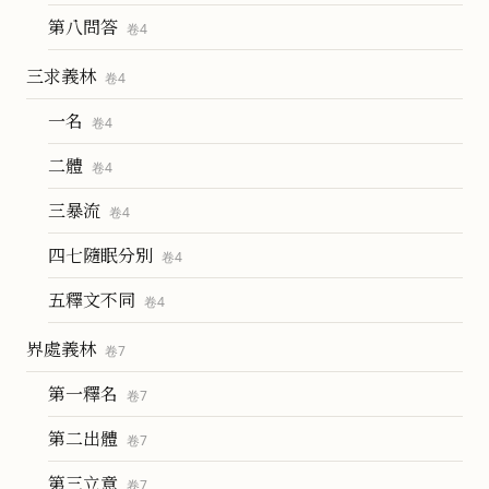
第八問答
卷
4
三求義林
卷
4
一名
卷
4
二體
卷
4
三暴流
卷
4
四七隨眠分別
卷
4
五釋文不同
卷
4
界處義林
卷
7
第一釋名
卷
7
第二出體
卷
7
第三立意
卷
7