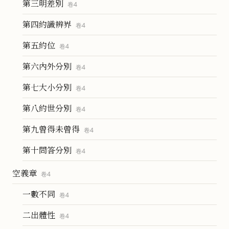
第三明差別
卷
4
第四約識辨界
卷
4
第五約位
卷
4
第六內外分別
卷
4
第七大小分別
卷
4
第八約世分別
卷
4
第九曾得未曾得
卷
4
第十問答分別
卷
4
空義章
卷
4
一數不同
卷
4
二出體性
卷
4