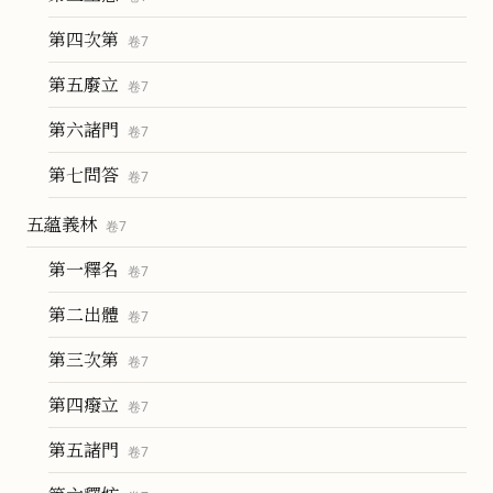
第四次第
卷
7
第五廢立
卷
7
第六諸門
卷
7
第七問答
卷
7
五蘊義林
卷
7
第一釋名
卷
7
第二出體
卷
7
第三次第
卷
7
第四癈立
卷
7
第五諸門
卷
7