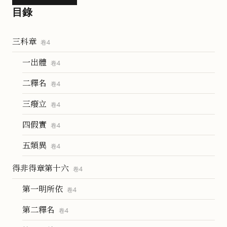
目錄
三科章
卷
4
一出體
卷
4
二釋名
卷
4
三癈立
卷
4
四假實
卷
4
五類異
卷
4
得非得章第十六
卷
4
第一明所依
卷
4
第二釋名
卷
4