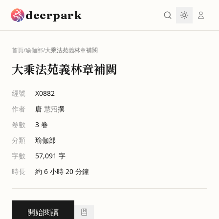
跳到主要內容
deerpark
首頁
/
瑜伽部
/
大乘法苑義林章補闕
大乘法苑義林章補闕
經號
X0882
作者
唐
慧沼
撰
卷數
3
卷
分類
瑜伽部
字數
57,091
字
時長
約 6 小時 20 分鐘
開始閱讀