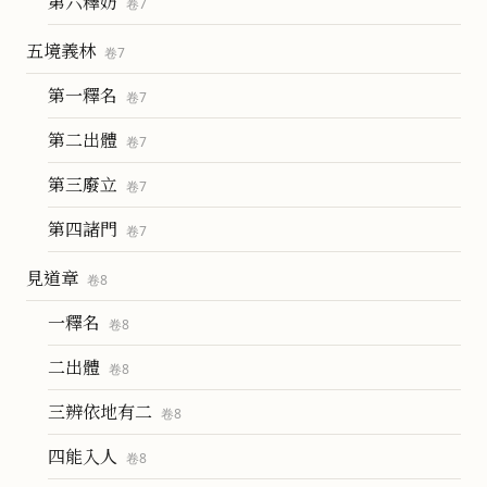
第六釋妨
卷
7
五境義林
卷
7
第一釋名
卷
7
第二出體
卷
7
第三廢立
卷
7
第四諸門
卷
7
見道章
卷
8
一釋名
卷
8
二出體
卷
8
三辨依地有二
卷
8
四能入人
卷
8