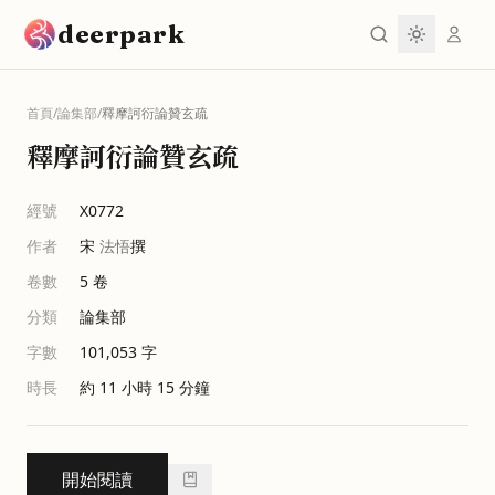
跳到主要內容
deerpark
首頁
/
論集部
/
釋摩訶衍論贊玄疏
釋摩訶衍論贊玄疏
經號
X0772
作者
宋
法悟
撰
卷數
5
卷
分類
論集部
字數
101,053
字
時長
約 11 小時 15 分鐘
開始閱讀