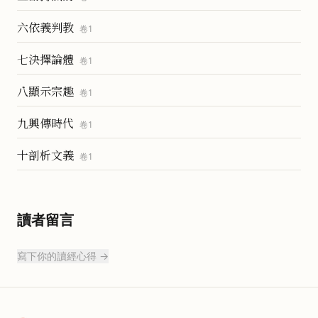
六依義判教
卷
1
七決擇論體
卷
1
八顯示宗趣
卷
1
九興傳時代
卷
1
十剖析文義
卷
1
讀者留言
寫下你的讀經心得 →