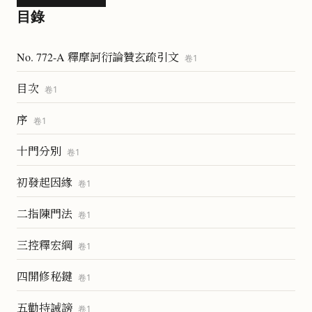
目錄
No. 772-A 釋摩訶衍論贊玄疏引文
卷
1
目次
卷
1
序
卷
1
十門分別
卷
1
初發起因緣
卷
1
二指陳門法
卷
1
三控釋宏綱
卷
1
四開修秘鍵
卷
1
五勸持誡謗
卷
1