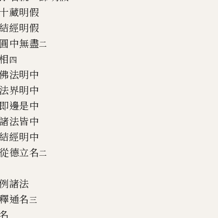
十藏明假
結經明假
圓中無盡
二
相
四
佛法明中
法界明中
即邊是中
諸法皆中
結經明中
從德立名
二
例諸法
釋通名
三
名