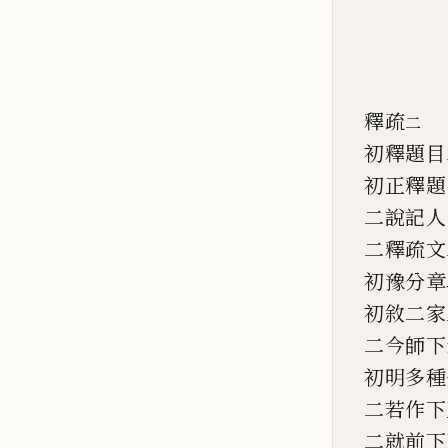
釋疏
二
初釋題目
初正釋題
二說記人
二釋疏文
初豫分章
初敘二家
二今師下
初明多種
二若作下
二就前下