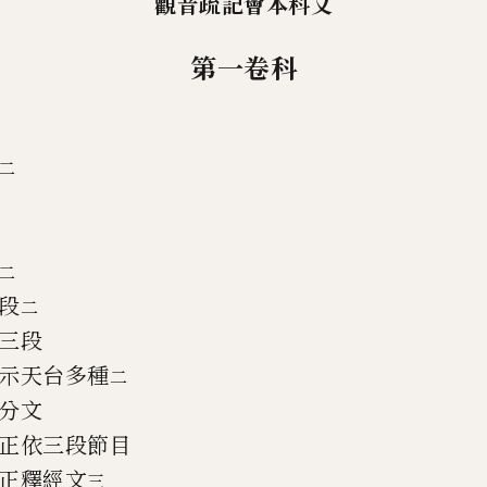
觀音疏記會本科文
第一卷科
二
二
段
二
三段
示天台多種
二
分文
正依三段節目
正釋經文
三