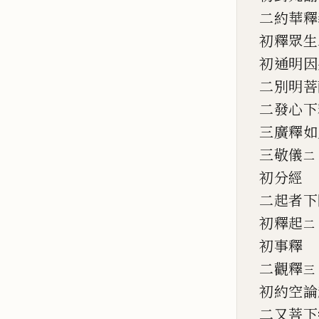
二約華釋
初釋眾生
初通明因
二別明菩
二發心下
三廣釋如
三敬儀
二
初分經
二起者下
初釋起
二
初事釋
二觀釋
三
初約空論
二又菩下