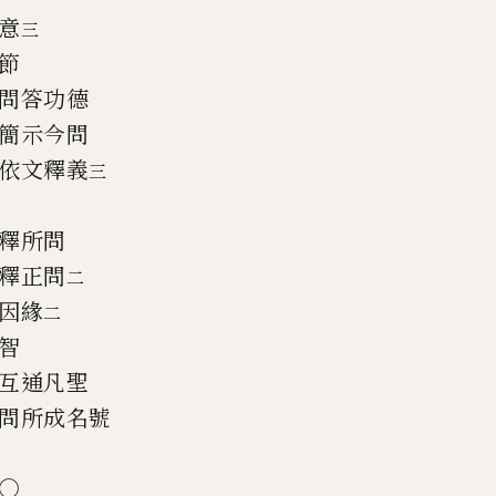
意
三
節
問答功德
簡示今問
依文釋義
三
釋所問
釋正問
二
因緣
二
智
互通凡聖
問所成名號
○