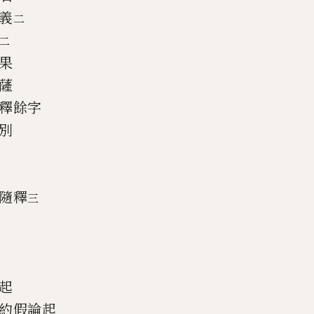
義
二
二
果
薩
釋餘字
別
隨釋
三
起
約假論起