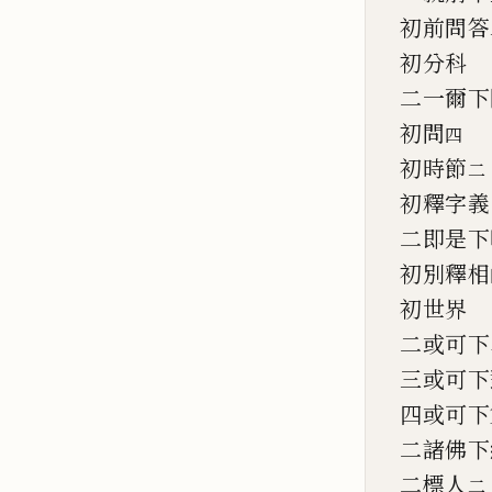
初前問答
初分科
二一爾下
初問
四
初時節
二
初釋字義
二即是下
初別釋相
初世界
二或可下
三或可下
四或可下
二諸佛下
二標人
二