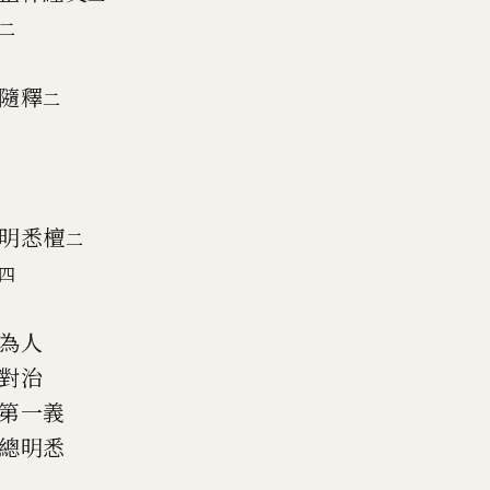
二
隨釋
二
明悉檀
二
四
為人
對治
第一義
總明悉