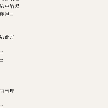
約中論起
釋袒
二
約此方
二
二
表事理
二