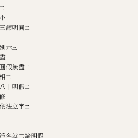
三
小
三諦明圓
二
別示
三
盡
圓假無盡
二
相
三
八十明假
二
修
依法立字
二
淨名就二諦明假