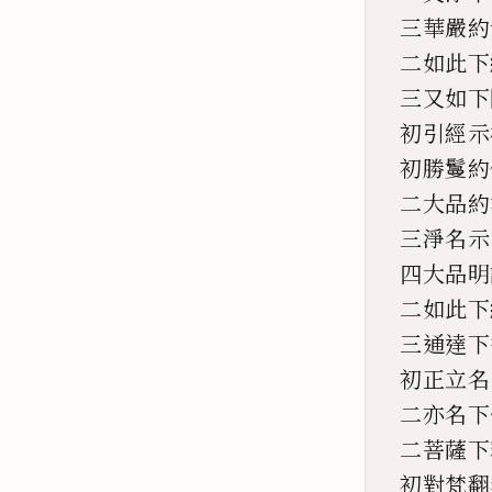
三華嚴約
二如此下
三又如下
初引經示
初勝鬘約
二大品約
三淨名示
四大品明
二如此下
三通達下
初正立名
二亦名下
二菩薩下
初對梵翻