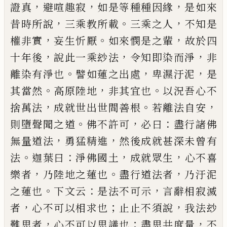
，
，
，
證真
避喧趣寂
如是等種種因緣
是如來
，
。
，
昔時所說
三乘
教所載
三乘之人
不知是
，
。
，
權非實
妄生忻厭
如來憫
是之輩
故於四
，
，
，
十年後
說此一乘玅法
令知即染而
淨
非
。
，
，
離染有淨也
譬如蓮之出處
卑濕汙泥
是
。
，
。
其當
然
高原陸地
非其宜也
以況吾心不
，
。
，
捨萬法
成就世
出世間善根
若離法自安
。
，
：
則墮聲聞之道
佛不許可
必曰
盡行諸佛
，
，
無量道法
勇猛精進
然後成就甚深
未曾有
。
：
，
，
法
迦葉曰
淨佛國土
成就眾生
心不喜
，
。
，
樂者
乃陸地之蓮也
盡行道法者
乃汙泥
。
：
，
之蓮也
下文云
是法不可示
言辭相寂滅
，
；
，
者
心不可以相求也
止止
不須說
我法玅
，
；
，
難思者
心不可以思議也
盡思共度
量
不