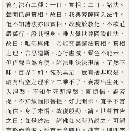
：
、
；
、
。
曾有法有二種
一曰
實相
二曰
諸法
，
：
。
聲聞
已
證實相
故曰
我與菩薩同入法性
，
，
但不知諸法亦即實相
故疲於教化
不欲莊
，
。
，
嚴萬行
證其報身
唯大覺世尊圓證此法
：
，
。
故曰
唯佛與佛
乃
能究盡諸法實相
實相
，
，
，
，
之理
言思道斷
心行處滅
聲
色不能示
。
，
但借聲色為方便
諸法則法法現前
了然
不
，
，
，
，
昧
百界千如
宛然具足
豈有捨非取是
？
，
、
破有出空
之理乎
二乘不了
妄謂出生死
，
；
、
入涅槃
不知生死即
涅槃
斷煩惱
證菩
，
。
，
提
不知煩惱即菩提
如此開示
宜
乎不言
。
，
。
而信
身子未悟
故復殷勤三請
世尊首告
：
，
。
之
曰
如是玅法
諸佛如來時乃說之
可謂
、
。
，
言略而義廣
語直而意圓也
據言
則四字