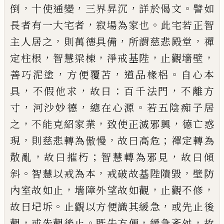
，
，
，
。
倒
十使通變
三界昇
沉
詳於偈文
譬如
，
。
長者有一大宅者
寂場為家也
此
宅若正智
，
，
，
主人居之
則萬德具備
所謂慈悲殿堂
禪
，
，
，
，
定柱根
智慧梁棟
淨戒基陛
止觀墻壁
，
，
。
善巧泥塗
方
便覆苫
道品椽梠
自心本
，
，
：
，
具
不假他求
故曰
百千法
門
不離方
，
，
。
寸
河沙妙德
總在心源
若五陰痴子居
，
，
，
之
不能克紹家業
致使正滅邪興
德亡惑
，
，
；
現
則慈悲轉
為傲慢
故曰高危
禪定轉為
，
；
，
散亂
故曰摧朽
智慧轉
為邪見
故曰傾
。
，
，
斜
智慧以戒為本
戒破故基陛隤毀
壁防
，
，
，
內室故如止
墻障外望故如觀
止觀不修
。
，
故曰
圮
坼
止觀以方便識其緩急
或先止後
，
。
，
，
觀
或先觀後
止
既失方便
緩急紊舛
故