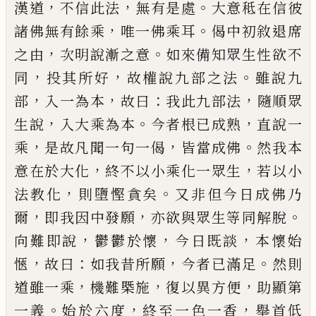
，
，
。
漢道
不信此法
無有是處
大意秪在信
彼
，
。
諸佛無有餘乘
唯一佛乘耳
偈中初敘退席
，
。
之由
次明說漸之意
如來備知眾生性欲不
，
，
。
同
投其所好
故權說九部之法
雖說九
，
，
：
，
部
入一為本
故曰
我此九
部法
隨順眾
，
。
，
生說
入大乘為本
今者根
已
成熟
直說
一
，
，
。
乘
是故凡聞一句一偈
皆當成佛
然我本
，
，
意在於
大化
終不以小乘化一眾生
若以小
，
。
法教化
則墮慳
貪矣
又非但今日成佛乃
，
，
。
爾
即我因中發願
亦欲與
眾生等同解脫
，
，
，
向難即說
鬱
鬱
於懷
今日既談
本懷
始
，
：
，
。
愜
故曰
如我昔所願
今者
已
滿足
然則
，
，
，
道雖一乘
機難槩施
復以異方便
助顯第
。
，
，
一義
始於六度
終至
一色一香
舉首低