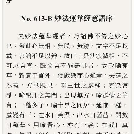
序
No. 613-B
妙法蓮華經意語序
，
夫妙法蓮華經者
乃諸佛不傳之妙心
。
、
、
，
也
蓋此心無
相
無朕
無跡
文字不足以
，
。
：
，
載
言論不足以辨
故曰
是
法寂滅相
不
。
，
可以言宣
既文言不能盡其旨
故取喻
蓮
，
，
。
華
致意于言外
使默識而心通焉
夫蓮之
，
，
；
為義
方
華既果
喻三世之靡移
處染常
，
；
，
淨
喻聖凡之無間
出
現無方
喻群情之等
；
，
。
，
有
一蓬多子
喻十界之同居
蓮
惟一種
：
，
，
處變有三
在水曰芙渠
出水曰菡萏
開放
。
，
：
曰
蓮華
用喻吾心
亦有三義
在藏曰真