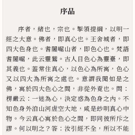
序品
，
，
。
，
序者
緒也
宗也
掣領提綱
以明一
。
，
。
，
經之大意
佛者
即
真心也
王舍城者
即
。
，
。
四大色身也
耆闍崛山者
即色
心也
梵語
，
。
，
耆闍崛
此云靈鷲
古人目色心為靈臺
即
。
，
，
其義也
葢常住真心
以色心為所寓
色心
。
又以四大
為所寓之處也
意謂我聞如是之
，
，
。
：
佛
寓於四大色心
之間
非從外覔也
問
：
，
。
楞嚴云
一迷為心
決定惑為色
身之內
不
，
知色身外洎山河虗空大地
咸是玅明真
心中
。
，
物
今云真心寓於色心之間
即同彼所斥之
。
？
：
，
謬
何以明之
答
汝引經不全
所以不能