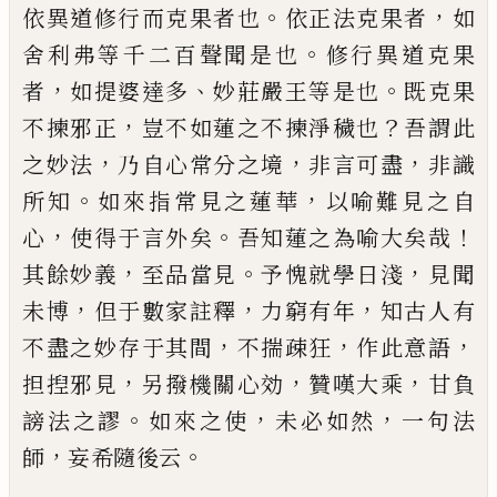
。
，
依異道修行而克果者也
依正
法克果者
如
。
舍利弗等千二百聲聞是也
修行異道
克果
，
、
。
者
如提婆達多
妙莊嚴王等是也
既克果
，
？
不揀
邪正
豈不如蓮之不揀淨穢也
吾謂此
，
，
，
之妙法
乃自
心常分之境
非言可盡
非識
。
，
所知
如來指常見之蓮
華
以喻難見之自
，
。
！
心
使得于言外矣
吾知蓮之為喻
大矣哉
，
。
，
其餘妙義
至品當見
予愧就學日淺
見聞
，
，
，
未
博
但于數家註釋
力窮有年
知古人有
，
，
，
不盡之妙存
于其間
不揣疎狂
作此意語
，
，
，
担揑邪見
另撥機關心
効
贊嘆大乘
甘負
。
，
，
謗法之謬
如來之使
未必如然
一
句法
，
。
師
妄希隨後云