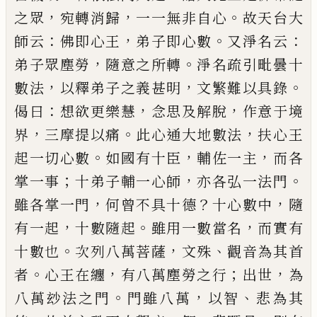
，
，
。
之眾
宛轉消歸
一一
無非自心
故天台大
：
，
。
：
師云
佛即心王
弟子即心數
又
淨名云
，
。
弟子眾塵勞
隨意之所轉
淨名疏引毗曇十
，
，
。
數法
以釋弟子之義甚明
文繁難以具錄
：
，
，
偈曰
想欲
更樂慧
念思及解脫
作意于境
，
。
，
界
三摩提以痛
此心
通大地數法
扶心王
。
，
，
起一切心數
如國有十臣
輔佐
一主
而各
；
，
。
掌一事
十弟子輔一心師
亦各弘一法門
，
？
，
雖各掌一門
何曾不具十德
十心數中
隨
，
。
，
有一起
十
數隨起
雖用一數當名
而實有
。
，
、
十數也
次列八萬菩
薩
文殊
觀音為其首
。
，
；
，
者
心王在纏
有八萬塵勞之行
出世
為
。
，
、
八萬玅法之門
門雖八萬
以智
悲為其