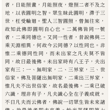
，
，
，
者
日能照晝
月能照夜
燈照二
者不及之
，
。
，
地
以表圓明之智
眾生昧此圓明
滯于三
，
。
，
，
世
枉受輪迴
聖人三智圓照
曾無往來
。
故知此佛即
圓明自心也
二萬佛皆同一號
，
。
，
者
二乘同德也
又同
一性者
昔說佛與二
，
？
。
乘天淵相異
何故今云同德
以
性同也
非
，
惟二乘德同性同
而未出家之凡夫莫不
皆
，
。
，
同
故曰最後佛
未出家時有八王子
夫出
：
、
，
、
，
、
家有三
一
無明家
二
三界家
三
世
。
，
，
俗家
佛及菩薩出無明家
二乘出三界家
，
。
惟凡夫不出世俗家
故名最後佛
二
乘
已
破
，
，
。
六識
理非有子
凡夫識心全在子義成就
，
不
曰凡夫而云佛者
佛說一切眾生皆未來諸
，
。