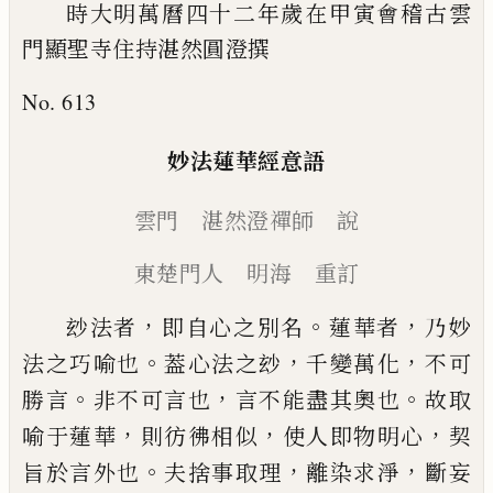
時
大明萬曆四十二年歲在甲寅會稽古雲
門顯聖寺
住持湛然圓澄撰
No. 613
妙法蓮華經意語
雲門 湛然澄禪師 說
東楚門人 明海 重訂
，
。
，
玅法者
即自心之別名
蓮華者
乃妙
。
，
，
法之巧喻也
葢
心法之玅
千變萬化
不可
。
，
。
勝言
非不可言也
言不能
盡其奧也
故取
，
，
，
喻于蓮華
則彷彿相似
使人即物明
心
契
。
，
，
旨於言外也
夫捨事取理
離染求淨
斷妄