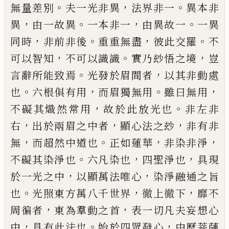
。
，
。
無量差別
夫一光非異
法界非一
異本非
，
。
，
。
異
由一故異
一本非一
由異故一
一異
，
。
，
。
同時
非前非後
重重無盡
彼此交羅
不
，
。
，
可以智知
不可以
識識
實乃玅悟之境
豈
。
，
言辭所能致焉
光發於眉間
者
以其非動處
。
，
。
，
也
六根俱有用
而眉獨無用
雖曰無
用
，
。
不礙其熾然常用
故於此放光也
非左非
，
，
，
右
出於
兩眉之中者
顯心法之玅
非有非
，
。
，
，
無
而超然中道也
正如蓮華
非染非淨
。
，
，
不礙其染淨也
六凡染也
四聖
淨也
具現
，
，
於一光之中
以顯萬法唯心
染淨融通之
旨
。
，
，
也
光照東方萬八千世界
徹上徹下
靡不
，
，
周徧者
東為羣動之首
表一切凡夫妄想心
，
。
，
中
具有此法也
始於四眾發心
中歷菩薩