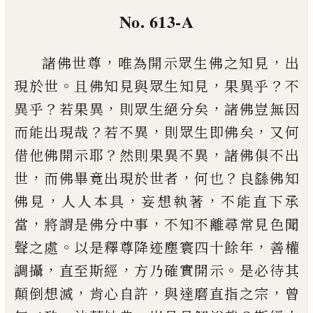
No. 613-A
，
，
諸佛世尊
唯為開示眾生佛之知見
出
。
，
？
現於世
且佛
知見與眾生知見
果異乎
不
？
，
，
異乎
若果異
則眾生絕
分矣
諸佛豈無因
？
，
，
而能出現哉
若不異
則眾生即佛
矣
又何
？
，
借他佛開示耶
然則果異不異
諸佛俱不出
，
，
？
世
而佛畢竟出現於世者
何也
良繇佛知
，
，
，
佛見
人人
本具
妄想執著
不能直下承
，
，
當
將謂是佛分中事
不
知不離尋常見色聞
。
，
聲之處
以是釋尊降迹塵寰四
十餘年
善權
，
，
。
調攝
直至斯經
方乃確實開示
是必待
其
，
，
，
顛倒想滅
肯心自許
與達磨直指之宗
曾