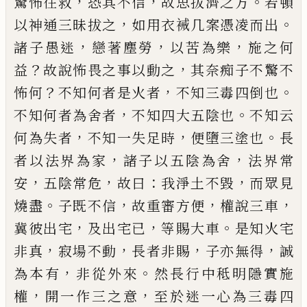
，
，
。
驚怖往救
恐其不信
故思拔
濟之方
若頓
，
。
以神通三昧拔之
如用衣裓几案憑凌
而出
，
，
，
諸子愚迷
戀著塵勞
以苦為樂
施之何
？
，
益
故說
怖畏之事以動之
其奈痴子不驚不
？
，
。
怖何
不知何者
是火者
不知三毒四倒也
，
。
不知何者為舍者
不知四
大五陰也
不知云
，
，
。
何為失者
不知一失足時
便墮三
塗也
長
，
，
者以法界為家
諸子以五陰為舍
法界常
，
，
：
，
安
五陰常危
故曰
我淨土不毀
而眾見
。
，
，
，
燒盡
子既不信
故重審方便
權說三車
，
，
。
冀彼出宅
及出宅
已
等賜大
車
是知火宅
，
，
，
，
非真
寂場不動
長者非賜
子亦無得
誠
，
。
為本有
非從外來
然長行中秪明隱實施
，
，
權
開一作
三之意
至於迷一心為三毒四