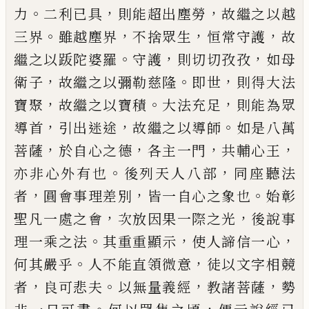
。
，
，
力
二利
已
具
則能超出塵勞
故繼之以越
。
，
，
，
三界
雖越塵界
不
捨眾生
恒常守護
故
。
，
，
繼之以䟦陀婆羅
守護
則切切
孜孜
如母
，
。
，
衛子
故繼之以彌勒慈隆
即世
則得大法
，
。
，
寶聚
故繼之以寶積
大法充足
則能為眾
，
，
。
導首
引出
迷途
故繼之以導師
如是八萬
，
，
，
，
菩薩
於自心之德
各
主一門
共輔心王
。
，
亦非心外有也
後列天人八部
同
座聽法
，
，
。
者
圓會事理差別
皆一自心之象也
始彰
，
，
聖
凡一處之會
次放因果一際之光
後說事
。
，
，
理一乘之
法
其重重顯示
使人諦信一心
。
，
何其嚴乎
人不能直
領微意
徒以文字相競
，
。
，
，
者
良可悲夫
以無量義經
教
諸菩薩
勢