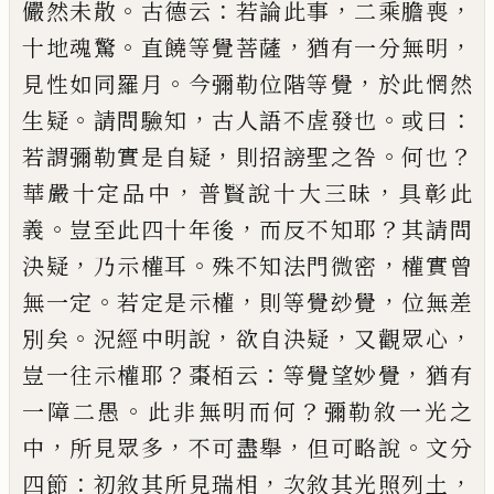
。
：
，
，
儼然未散
古德云
若論
此事
二乘膽喪
。
，
，
十地魂驚
直饒等覺菩薩
猶有一分
無明
。
，
見性如同羅月
今彌勒位階等覺
於此惘然
。
，
。
：
生
疑
請問驗知
古人語不虗發也
或曰
，
。
？
若謂彌勒實是
自疑
則招謗聖之咎
何也
，
，
華嚴十定品中
普賢說十
大三昧
具彰此
。
，
？
義
豈至此四十年後
而反不知耶
其
請問
，
。
，
決疑
乃示權耳
殊不知法門微密
權實曾
。
，
，
無一
定
若定是示權
則等覺玅覺
位無差
。
，
，
，
別矣
況經中明
說
欲自決疑
又觀眾心
？
：
，
豈一往示權耶
棗栢云
等覺
望妙覺
猶有
。
？
一障二愚
此非無明而何
彌勒敘一光
之
，
，
，
。
中
所見眾多
不可盡舉
但可略說
文分
：
，
，
四節
初敘
其所見瑞相
次敘其光照列土