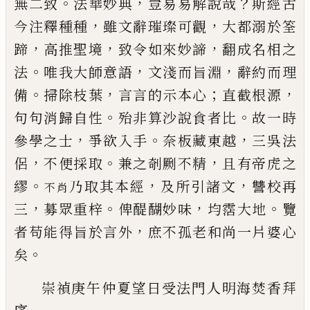
。
，
？
無二致
法華妙典
豈易易解說哉
斯經古
，
，
今注釋種種
雖文
辭璀璨可觀
大都溺於筌
，
，
，
蹄
高推聖境
致令如來妙
諦
翻成名相之
。
，
，
法
唯我大師意語
文淺而旨淵
辭約
而理
。
，
；
，
備
掃除枝葉
言言的示本心
直截根源
。
。
句句消
歸自性
殆非算沙說食者比
故一時
，
。
，
參學之士
爭欲
入手
奈板藏東越
三吳法
，
。
，
侶
不便採取
兼之剞劂不
精
且有帝虎之
。
，
，
繆
乃取其本經
及所引諸文
讐
校再
不肖
，
。
，
。
三
募眾重梓
俾醍醐妙味
均霑大地
覽
，
者苟能
得旨於言外
庶不孤老和尚一片婆心
。
矣
崇禎庚午仲夏望日受法門人明海焚香拜