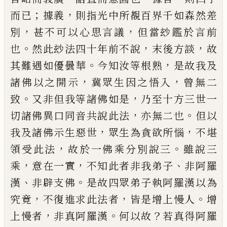
；
，
而
已
據義
則指光中所
覩百界千如森然差
，
，
別
甚不可以心思言議
但當玅
鑑於言前
。
，
，
也
然此玅法四十年前不說
末後方談
故
。
，
其難遇如優曇華
今知汝等根熟
是故我及
，
，
諸佛以
之開示
冀眾生因之悟入
曾無二
。
，
致
又非但我等諸
佛如是
乃至十方三世一
，
。
切諸佛異口同音共說此
法
亦無二也
但以
，
，
我及諸佛示生惡世
眾生為貪欲
所惱
不堪
，
。
領受此法
故於一佛乘分別說三
雖說三
，
，
、
乘
意在一實
不知此者非我弟子
非阿羅
、
。
漢
非辟支
佛
是故四眾弟子執阿羅漢以為
，
，
。
究竟
不復進求此
法者
皆是增上慢人
增
，
。
？
上慢者
非真阿羅漢
何以故
若真得阿羅