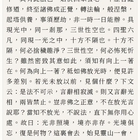
，
，
，
，
修道
終至諸佛成正覺
轉
法輪
般涅槃
，
，
。
起塔供養
事須歷劫
非一時一日能辦
具
，
，
。
現光中
同一剎那
三世性空也
四聖六
，
，
。
凡
同現一
光之中
十方不隔也
十方不
，
？
，
隔
何必捨穢趣淨
三世
性空
何必怖死忻
？
，
生
雖然密致其意如此
須知有向
上一著
。
？
，
在
何為向上一著
秪如佛放光時
便見許
。
，
？
多
差別
若光未放以前
見個什麼
下文
：
，
。
云
是法不可示
言辭相寂滅
則又言辭光
，
。
，
相
兩皆禁止
豈非佛之正
意
不在放光言
？
，
，
說耶
當知不放光
不說法
直下無你
用心
。
：
，
。
處
故曰
光非照境
境亦非存
光境俱
，
？
，
，
忘
復是何
物
這裏會去
始見靈山一會