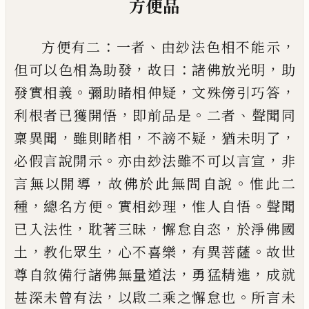
方便品
：
、
，
方便有二
一者
由玅法色相不能示
，
：
，
但可以色相為
助發
故曰
諸佛放光明
助
。
，
，
發實相義
彌助睹相伸疑
文殊傍引巧答
，
。
、
利根者
已
獲開悟
即前品是
二者
聲
聞同
，
，
，
，
稟異聞
雖則睹相
不謗不疑
猶未明了
。
，
必假言
說開示
亦由玅法雖不可以言宣
非
，
。
言無以開導
故
佛於此無問自說
惟此二
，
。
，
。
種
總名方便
實相玅理
惟
人自悟
聲聞
，
，
，
已
入法性
耽著三昧
懈怠自恣
於淨佛
國
，
，
，
。
土
教化眾生
心不喜樂
有異菩薩
故世
，
，
尊自敘備
行諸佛無量道法
勇猛精進
成就
，
。
甚深未曾有法
以
啟二乘之懈怠也
所言未