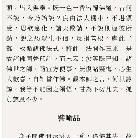
，
。
，
頭
皆入佛乘
既一色一香皆歸佛
道
昔何
，
？
，
不說
今乃始說
良由法大機小
不堪領
，
，
，
受
思
欲息化
諸天啟請
不說則違彼所
，
，
。
請
說之恐眾生不
信
反損善根
處此二
，
，
，
難
故循諸佛法式
將此一法開
作三乘
是
。
：
，
故諸佛同聲印許
而末云
汝等既
已
知
諸
，
，
，
佛世之師
隨宜方便事
無復諸疑悔
心生
，
。
，
大歡喜
自
知當作佛
觀本師之言
何其諄
，
，
，
諄
我等不能因之領
悟
甘為下劣凡夫
孤
。
負慈恩不少
譬喻品
，
，
身子聞佛開示悟入一乘
追悔其失
故