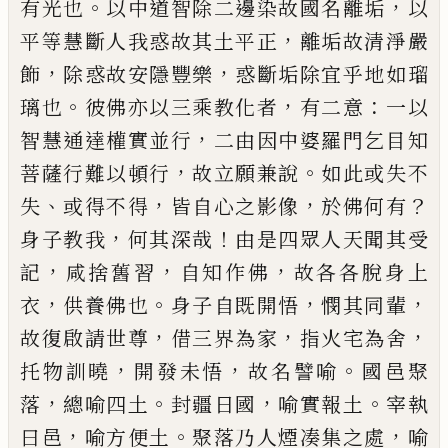
。
，
有光也
以中道
智除二邊染故國名離垢
以
，
平等慧斷人我惑故其
土平正
離垢故清淨嚴
，
，
飾
除惑故安隱豐樂
惑斷垢
除宜乎地如瑠
。
，
：
璃也
彼佛亦以三乘教化者
有二意
一以
，
智慧通達權實並行
二由因中婆羅門乞目知
，
。
菩薩行難以頓行
故立願兼說
如此或失不
、
，
，
？
失
或得
不得
皆自心之影像
於佛何有
，
！
身子教我
何其深哉
由是四眾人天聞其受
，
，
，
記
咸捨舊習
自知作佛
故各
各脫身上
，
。
，
，
衣
供養佛也
身子自既開悟
憫其同輩
，
，
，
故
復啟請世尊
借三界為家
指火宅為舍
，
，
。
托物訓曉
開
發未悟
故名譬喻
國邑聚
，
。
，
。
落
總喻四土
封疆日國
喻
實報土
宰執
，
。
，
曰邑
喻方便土
聚落乃人煙凑集之處
喻