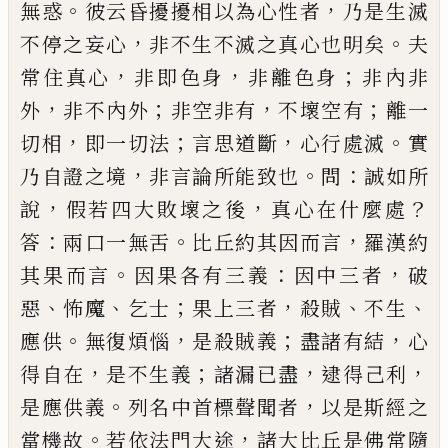
。
，
無惑
彼云昏擾
擾相以為心性者
乃是生滅
，
。
不停之妄心
非不生不
滅之真心也明矣
夫
，
，
；
常住真心
非即色身
非離色身
非內非
，
；
，
；
外
非不內外
非空非有
不壞空有
離一
，
；
，
。
切相
即一切法
言思道斷
心行處滅
實
，
。
：
乃自證之境
非言
論所能致也
問
誠如所
，
，
？
說
假若四大敗壞之後
真心
在什麼處
：
。
，
答
兩口一無舌
比丘約其因而言
羅漢約
。
：
，
其果而言
因果各有三義
因中三者
破
、
、
；
，
、
、
惡
怖魔
乞士
果上三者
殺賊
不生
。
，
；
，
應供
無復煩惱
是殺賊義
盡諸
有結
心
，
；
，
，
得自在
是不生義
諸漏
已
盡
逮得
己
利
。
，
是應
供義
列名中首標聲聞者
以是斯經之
。
，
當機故
若依
法門大途
諸大比丘是佛常隨