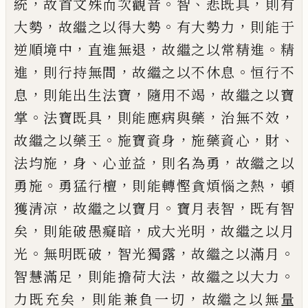
，
。
、
，
統
故
首文殊而次觀音
智
悲既具
則有
，
。
，
大勢
故繼之以得
大勢
有大勢力
則能于
，
，
。
逆順境中
直進無退
故繼之
以常精進
精
，
，
。
進
則行持無間
故繼之以不休息
恒行
不
，
，
，
息
則能出生法寶
隨用不竭
故繼之以寶
。
，
，
，
掌
法寶
既具
則能應病與藥
治無不效
。
，
，
、
故繼之以藥王
施寶
資身
施藥資心
財
，
、
，
，
法均施
身
心並益
則名為勇
故繼
之以
。
，
，
勇施
勇猛行檀
則能轉慳貪煩惱之熱
頓
，
。
，
獲清
凉
故繼之以寶月
寶月表智
既有智
，
，
，
矣
則能破愚癡
暗
成大光明
故繼之以月
。
，
，
。
光
無明既破
智光獨露
故
繼之以滿月
，
，
。
智慧滿足
則能擔荷大法
故繼之以大
力
，
，
力既充矣
則能兼負一切
故繼之以無量