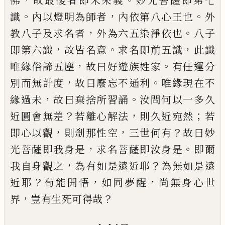
佛
故最
後者即未來義
妙光菩薩即第七
。
，
。
識
內以燈明為師
者
內依第八心王也
外
，
。
教八子及求名者
外為六五
染淨依也
八子
，
。
，
即第六識
故皆名意
求名即前五識
此識
，
。
唯緣俗諦五塵
故曰好遊族姓家
有任運分
，
。
別
而無計度
故曰廢忘不通利
唯緣現在不
，
。
緣過未
故
曰棄捨所習誦
汝問何以一多久
？
，
；
近圓會無差
若離
心解法
則久近宛然
若
，
，
？
即心以觀
則剎那性空
三世
何有
故曰妙
，
。
光菩薩即我身是
求名菩薩即汝身是
即爾
，
？
我自身觀之
為有如是遠近耶
為無如是遠
？
，
，
近
耶
苟能開悟
如同夢醒
尚無身心世
，
？
界
豈有生死可
得哉