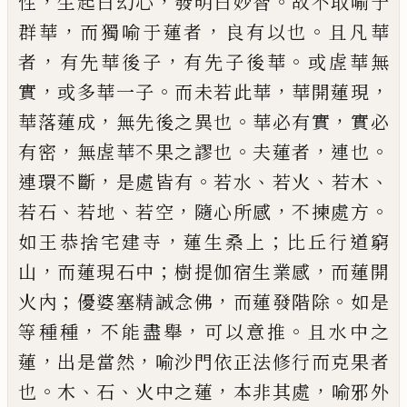
，
，
。
性
生起曰幻心
發明曰妙智
故不取喻于
，
，
。
群華
而獨喻于蓮者
良有
以也
且凡華
，
，
。
者
有先華後子
有先子後華
或虗華無
，
。
，
，
實
或多華一子
而未若此華
華開蓮現
，
。
，
華落蓮成
無
先後之異也
華必有實
實必
，
。
，
。
有密
無虗華不果之謬
也
夫蓮者
連也
，
。
、
、
、
連環不斷
是處皆有
若水
若火
若木
、
、
，
，
。
若石
若地
若空
隨心所感
不揀處方
，
；
如王恭捨宅建
寺
蓮生桑上
比丘行道窮
，
；
，
山
而蓮現石中
樹提伽宿
生業感
而蓮開
；
，
。
火內
優婆塞精誠念佛
而蓮發階除
如是
，
，
。
等種種
不能盡舉
可以意推
且水中之
，
，
蓮
出是
當然
喻沙門依正法修行而克果者
。
、
、
，
，
也
木
石
火中之
蓮
本非其處
喻邪外