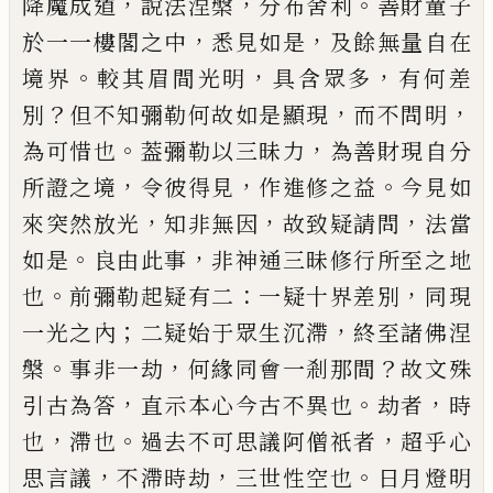
，
，
。
降魔成道
說法涅槃
分布舍利
善財童子
，
，
於一一
樓閣之中
悉見如是
及餘無量自在
。
，
，
境界
較其眉間
光明
具含眾多
有何差
？
，
，
別
但不知彌勒何故如是顯
現
而不問明
。
，
為可惜也
葢彌勒以三昧力
為善財現
自分
，
，
。
所證之境
令彼得見
作進修之益
今見如
，
，
，
來突
然放光
知非無因
故致疑請問
法當
。
，
如是
良由此事
非神通三昧修行所至之地
。
：
，
也
前彌勒起疑有二
一
疑十界差別
同現
；
，
一光之內
二疑始于眾生沉滯
終
至諸佛涅
。
，
？
槃
事非一劫
何緣同會一剎那間
故文殊
，
。
，
引古為答
直示本心今古不異也
劫者
時
，
。
，
也
滯也
過
去不可思議阿僧祇者
超乎心
，
，
。
思言議
不滯時劫
三
世性空也
日月燈明