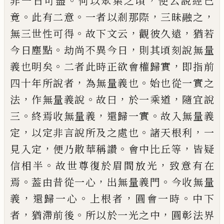
。
，
非一日可盡
何以眾集之頃
便云說經
已
。
。
，
，
竟
此有二意
一者以剎那際
三昧融之
。
，
，
無三世性可
得
故下文云
觀彼久遠
猶若
。
，
今日塵點
劫尚不異今
日
則其頃刻說無量
。
，
義也明矣
二者此時正欲會權
歸實
即指前
，
。
四十年所說者
為無量義也
始也從一
實之
，
。
，
，
法
作無量義說
故曰
於一乘道
隨宜說
。
，
。
三
終焉
收無量義
還歸一實
故入無量義
，
。
，
定
以定非言說所
及之處也
諸天根利
一
，
。
，
見入定
便乃散華稱讚
會中
比丘等
皆疑
。
，
信相半
故世尊復於眉間放光
致意有
在
。
，
。
焉
葢由昔從一心
出無量義門
今收無量
，
。
，
。
義
還歸
一心
上根者
圓會一時
中下
，
。
，
者
猶滯前後
所以於一
光之中
圓彰法界