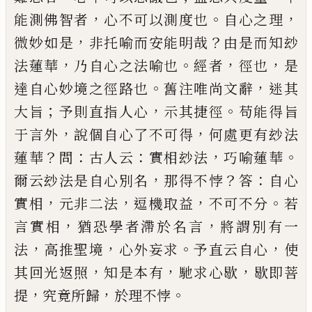
，
。
，
能測佛智者
心不可以測度也
自心之理
，
？
微妙
如是
非托喻而安能明哉
由是而知玅
，
。
，
，
法蓮華
乃自
心之法喻也
經者
徑也
是
。
，
達自心妙境之徑路也
舊
注唯尚文辭
迷其
；
，
。
大旨
予則直指人心
示其捷徑
苟
能得旨
，
，
于言外
說個自心了不可得
何處更有玅法
？
：
：
，
。
蓮華
問
古人云
實相玅法
巧喻蓮華
，
？
：
爾云玅法是自
心別名
那得不悖
答
自心
，
，
，
。
實相
元非二法
逗機取益
不可不分
若
，
，
言實相
猶恐學者滯於名言
將謂別有
一
，
，
。
，
法
高推聖境
心外妄求
予直云自心
使
，
，
，
其回光返
照
知是本有
馳求心歇
歇即菩
，
，
。
提
究竟所歸
於理不
悖