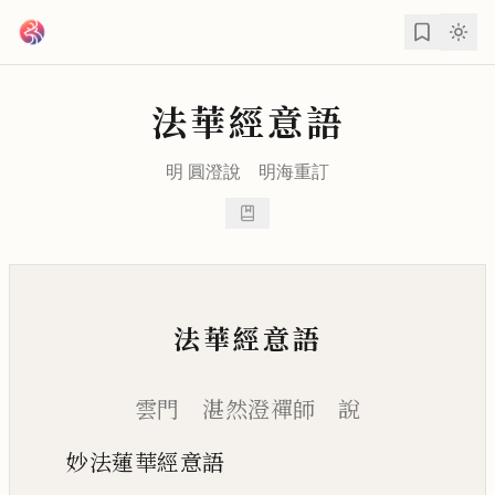
跳到主要內容
法華經意語
明
圓澄
說
明海
重訂
法華經意語
雲門 湛然澄禪師 說
妙法蓮華經意語