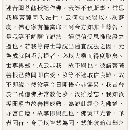
，
，
述昔聞菩薩
授記作佛
我等不預斯事
常思
，
我與菩薩同入法性
云何如來獨以小乘濟
，
？
，
度
佛心寧有偏黨耶
爾今方
知非世尊咎
，
是我等不解隨宜說法
遇便信受思惟
取證之
。
，
過也
若我等待世尊說出隨宜說法之因
元
，
。
為成就阿耨菩提者
必以大乘而得度脫矣
，
，
。
世尊與
述
成云非我
故不與也
彼諸菩薩
，
，
善根
已
熟聞即信
受
汝等不逮取信良難
故
。
，
不即說
然汝等今日開悟
亦非容易
我昔曾
，
，
於二萬億佛所常教化汝
汝雖悉
忘
我知汝
，
，
等聞熏力故善根成熟
為說此經令入佛
道
，
。
，
亦當自慶
故尋即與記也
佛號華光者
華
，
，
表因行
身子以智慧為因
慧能破暗如華之