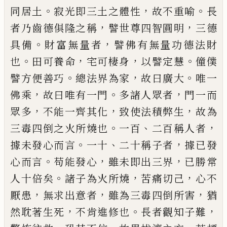
。
，
。
同居土
寂光即三土之體性
故不重喻
長
，
，
者乃齒
德俱隆之稱
譬世尊四智圓明
三德
。
，
具備
財富無量
者
譬佛有無量功德法財
。
，
，
。
也
田可養命
宅可棲身
以
譬定慧
僮僕
。
，
。
譬方便善巧
總法界為家
故曰廣大
唯
一
，
。
，
佛乘
故曰唯有一門
多諸人眾者
門一而
，
，
，
眾多
不
能一齊其化
致使法積弊生
故為
。
、
，
三毒四倒之火所
燒也
一百
二百稱人者
。
、
，
據未發心而言
一十
二十稱
子者
據
已
發
。
，
，
心而言
苟能發心
雖未即出三界
已
勝
常
。
，
，
人十倍矣
諸子為火所燒
苦痛切
己
心不
，
，
，
厭患
無
求出意者
雖為三毒四倒所害
猶
，
。
，
然耽著生死
不肯
進修也
長者觀知子難