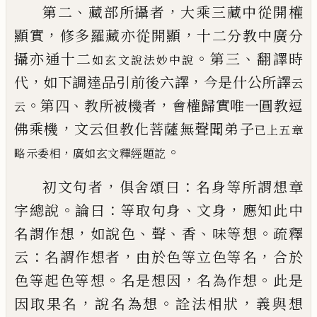
、
，
第二
藏部所攝者
大乘三藏中從開權
，
，
顯實
修多羅
藏亦從開顯
十二分教中廣分
。
、
攝亦通十二
第三
翻譯時
如玄文說法妙
中說
，
，
代
如下調達品引前後六譯
今是什
公所譯
云
。
、
，
第四
教所被機者
會權歸實唯一圓教
逗
云
，
佛乘機
文云但教化菩薩無聲聞弟子
已
上五章
。
，
略示委相
廣如玄文釋經題訖
，
：
初文句者
俱舍頌曰
名身等所謂想章
。
：
、
，
字總說
論曰
等取句身
文身
應知此中
，
、
、
、
。
名謂作想
如說色
聲
香
味
等想
疏釋
：
，
，
云
名謂作想者
由於色等立色等名
合於
。
，
。
色等起色等想
名是想因
名為作想
此是
，
。
，
因取果名
說名為想
詮法相狀
義與想