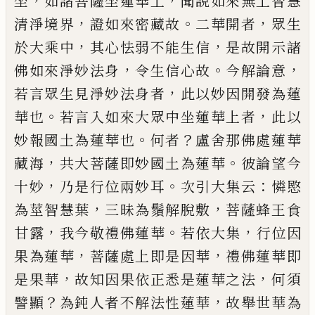
，
，
坐
如諸菩薩坐蓮華上
聞說如來無
上智慧
，
。
，
清淨境界
證如來密藏故
二華開者
眾生
，
，
於
大乘中
其心怯弱不能生信
是故開示諸
，
。
，
佛如來淨
妙法身
令生信心故
今解論意
，
若言眾生見淨妙法
身者
此以妙因開發為蓮
。
，
華也
若言入如來大眾中
坐蓮華上者
此以
。
？
妙報國土為蓮華也
何者
盧舍那
佛處蓮華
，
。
藏海
共大菩薩即妙國土為蓮華
彼論望
今
，
。
：
十妙
乃是行位兩妙耳
次引大集云
憐愍
，
，
為莖智
慧葉
三昧為鬚解脫敷
菩薩蜂王食
，
。
，
甘露
我今敬禮
佛蓮華
若依大集
行位因
，
，
果為蓮華
菩薩處上即是
因華
禮佛蓮華即
，
，
是果華
故知因果依正悉是蓮華
之法
何須
？
，
譬顯
為鈍人者不解法性蓮華
故舉世華
為