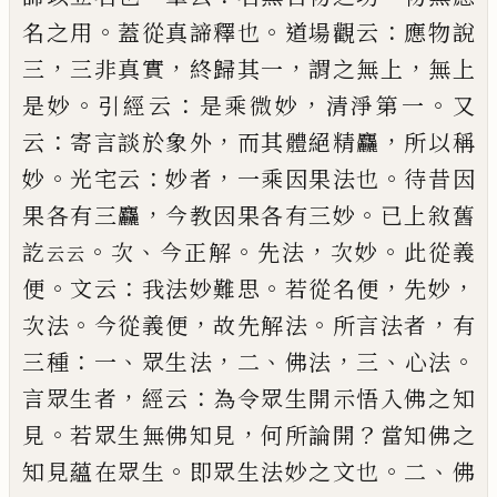
。
。
：
名之用
蓋從真諦釋也
道場觀云
應物說
，
，
，
，
三
三
非真實
終歸其一
謂之無上
無上
。
：
，
。
是妙
引經云
是乘
微妙
清淨第一
又
：
，
，
云
寄言談於象外
而其體絕精麤
所以稱
。
：
，
。
妙
光宅云
妙者
一乘因果法也
待昔因
，
。
果各
有三麤
今教因果各有三妙
已
上敘舊
。
、
。
，
。
訖
次
今
正解
先法
次妙
此從義
云云
。
：
。
，
，
便
文云
我法妙難思
若從名
便
先妙
。
，
。
，
次法
今從義便
故先解法
所言法者
有
：
、
，
、
，
、
。
三種
一
眾生法
二
佛法
三
心法
，
：
言眾生者
經云
為令眾生
開示悟入佛之知
。
，
？
見
若眾生無佛知見
何所論開
當
知佛之
。
。
、
知見蘊在眾生
即眾生法妙之文也
二
佛