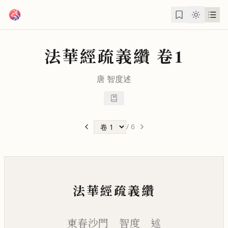
跳到主要內容
法華經疏義纘
卷1
唐
智度
述
/
6
法華經疏義纘
東春沙門 智度 述