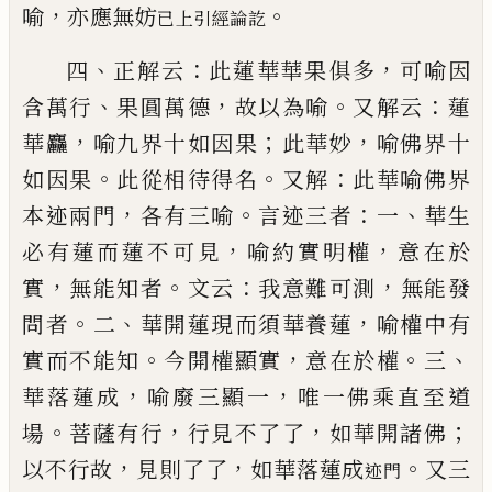
，
。
喻
亦應無妨
已
上引經論訖
、
：
，
四
正解云
此蓮華華果俱多
可喻因
、
，
。
：
含萬行
果圓萬
德
故以為喻
又解云
蓮
，
；
，
華麤
喻九界十如因果
此華
妙
喻佛界十
。
。
：
如因果
此從相待得名
又解
此華喻佛
界
，
。
：
、
本迹兩門
各有三喻
言迹三者
一
華生
，
，
必有蓮而
蓮不可見
喻約實明權
意在於
，
。
：
，
實
無能知者
文云
我
意難可測
無能發
。
、
，
問者
二
華開蓮現而須華養蓮
喻
權中有
。
，
。
、
實而不能知
今開權顯實
意在於權
三
，
，
華落
蓮成
喻廢三顯一
唯一佛乘直至道
。
，
，
；
場
菩薩有行
行
見不了了
如華開諸佛
，
，
。
以不行故
見則了了
如華落
蓮成
又三
迹門