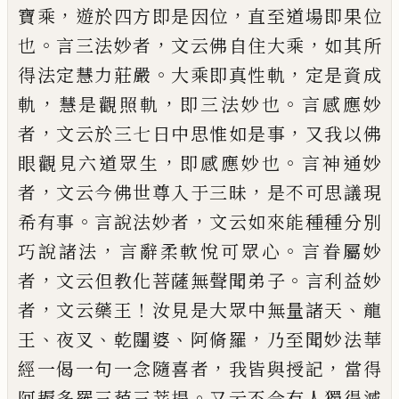
，
，
寶乘
遊於四方即是因位
直至道場即果位
。
，
，
也
言三法妙者
文云佛自住大乘
如其所
。
，
得法定慧
力莊嚴
大乘即真性軌
定是資成
，
，
。
軌
慧是觀照軌
即
三法妙也
言感應妙
，
，
者
文云於三七日中思惟如是
事
又我以佛
，
。
眼觀見六道眾生
即感應妙也
言神通
妙
，
，
者
文云今佛世尊入于三昧
是不可思議現
。
，
希有
事
言說法妙者
文云如來能種種分別
，
。
巧說諸法
言
辭柔軟悅可眾心
言眷屬妙
，
。
者
文云但教化菩薩無
聲聞弟子
言利益妙
，
！
、
者
文云藥王
汝見是大眾中無
量諸天
龍
、
、
、
，
王
夜叉
乾闥婆
阿脩羅
乃至聞妙法華
，
，
經
一偈一句一念隨喜者
我皆與授記
當得
。
阿耨多羅
三藐三菩提
又云不令有人獨得滅