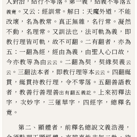
，
。
，
人對治
結行不零落
第一義
結義
不零落
五
。
：
。
：
，
又云
經訓常
解曰
天魔外道
不能
義竟
，
。
，
。
改壞
名為教常
真正無雜
名行常
凝然
，
。
，
，
不動
名理常
又訓
法也
法可軌為義
即
，
。
，
教行理皆可軌
故不可翻
二有
翻者
亦為
：
，
，
，
五
一翻為經
經由為義
由聖人心口故
。
，
今
亦教等為由
二翻為契
契緣契義
云云
云
。
，
。
三翻法
本者
即教行理等本
四翻綖
云
云云
，
，
。
貫
綖貫持教行理
令不零落
五翻善語教
，
。
者
教善行善理善
上
來初釋法
出有翻五義訖
，
，
，
，
字
次妙字
三蓮華字
四經字
總釋名
。
竟
、
，
，
第二
顯體者
前釋名總說文義浩漫