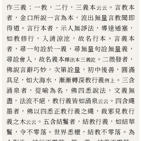
：
，
，
。
作三義
一教
二行
三義本
言教本
云云
，
，
者
金口所
說一言為本
流出無量言教聞即
。
，
，
，
得道
言行本者
示
人無諍法
導達通塞
，
，
。
如教修行
入清涼池
故名行本
言義本
，
，
，
者
尋一句詮於一義
尋無量句詮無量義
，
。
，
尋
詮會入
故名義本
二微發者
釋法本三義訖
，
，
，
佛說言辭巧妙
次第詮量
初中後善
圓滿
，
，
。
具足
如大海水
漸漸轉深
教行義
三含
例上
，
，
，
涌泉者
從喻為名
佛四悉說法
文義
無
，
，
。
盡
法流不絕
教行義皆如涌泉
四含繩
云云
，
，
墨者
佛以四悉正教行義之繩
裁邪見教行
。
，
，
義之木
五含結鬘者
結教行義
如結華
云云
，
。
，
。
鬘
令不零落
世界悉
檀
結教不零落
為