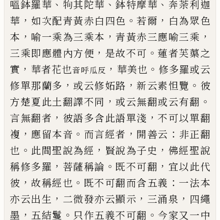
、
、
、
嗢鉢羅華
𤘽
其陀華
鉢特摩華
奔荼利迦
，
。
，
華
如次配青黃赤白
四色
若爾
白為眾色
，
，
，
本
喻一乘為三乘本
青黃赤三
應喻三乘
，
。
三乘即應體內方便
是故不可
蓮者芙蕖
之
，
，
。
實
華者花也
華美也
修多羅或云
音呼瓜反
，
，
。
修單那蘭
多
或云修妬路
新云素怛覽
彼
，
。
方楚夏此土翻譯不
同
或云無翻或云有翻
，
，
言無翻者
彼語多含此語單
淺
不可以單翻
，
。
，
：
複
應留本音
而言經者
開善云
非正
翻
。
，
，
也
此間聖說為經
賢說為子史
佛經聖說
，
。
，
稱修多
羅
菩薩稱論
既不可翻
宜以此代
，
。
：
彼
故稱經也
既不
可翻而含五義
一法本
，
，
，
亦云出生
二微發亦云顯示
三涌泉
四繩
，
。
。
墨
五結鬘
只作五義不可翻
今家又一
中