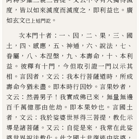
，
，
。
度
皆以如來滅
度而滅度之
即利益也
廣
。
如玄文
已
上述門訖
：
、
，
、
，
、
次本門十者
一
因
二
果
三
國
，
、
，
、
，
、
，
、
土
四
感應
五
神通
六
說
法
七
，
、
，
、
，
、
眷屬
八
本涅槃
九
本壽命
十
本利
。
，
益
彼釋有十
門
今但取引證一門以示其
。
，
：
，
相
言因者
文云
我本行
菩薩道時
所成
。
。
，
壽命今猶未盡
即本時行因妙
言果
妙者
：
！
，
文云
然善男子
我實成佛
已
來
無量無邊
。
。
百千
萬億那由他劫
即本果妙也
言國土
，
：
，
者
文云
我於娑
婆世界得三菩提
教化示
。
：
，
導是諸菩薩
又云
自從是
來
我常在此娑
。
，
婆世界說法教化
此之國土非復迹
中娑婆