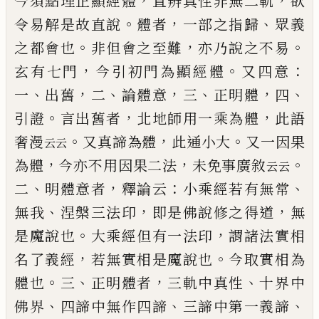
，
，
今須點理正顯
經體
直辨真性非無二軌
欲
。
，
、
令易解是故直說
體者
一部之指歸
眾義
。
，
。
之都會也
非但會之至難
亦乃說
之不易
，
。
：
玄有七門
今引初門為顯經體
又四意
、
，
、
，
、
，
、
一
出
舊
二
論體意
三
正明體
四
。
，
，
引證
言出舊者
北地師用
一乘為體
此語
。
，
。
奢漫
又真諦為體
此通小大
又
一因果
云云
，
，
。
為體
今亦不用因果二法
未免事廣敘
云
云
、
，
：
、
二
明體意者
釋論云
小乘經若有無常
、
，
，
無我
涅槃
三法印
即是佛說修之得道
無
。
，
是魔說也
大乘經但
有一法印
謂諸法實相
，
。
名了義經
若無實相是魔說
也
今取實相為
。
、
，
、
體也
三
正明體者
三軌中真性
十界
中
、
、
、
佛界
四諦中無作四諦
三諦中第一義諦