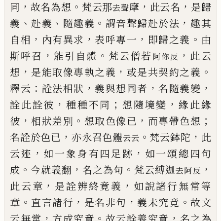
，
。
，
，
同
故名為想
梵云那
摩
此云名
是歸
去聲
、
、
。
，
義
赴義
隨趣義
謂音聲歸赴於法
趣
其
，
，
，
。
自相
內有異求
表呼專一
即歸之義
由
，
。
，
斯呼召
能
引自體
梵云僧若
此云
阿你反
，
，
。
想
是能取像專執之義
或是共契約之義
：
，
，
，
釋云
詮法相狀
義與想同者
名隨
義變
，
；
，
詮此詮彼
種種不同
想隨境變
緣此緣
，
。
，
；
彼
相狀
差別
想取色像
已
而專帶色想
，
。
，
名詮於色
已
亦永召
色體
梵云鉢陀
此
云云
，
，
云迹
如一象身有四足跡
如
一頌總四句
。
，
。
，
成
今就義翻
名之為句
梵云縛迦
去阿反
，
，
此云章
是詮辨終竟義
如說諸行無常等
。
，
，
。
章
直言諸
行
是名非句
義未究竟
故文
，
。
，
云無常
方成究竟
故云
詮義究竟
名之為