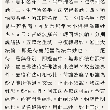
，
；
、
，
半
雙
利名滿
二
生空理名半
法空理名
；
、
，
；
、
滿
三
生空智名半
法空智名滿
四
煩
，
；
、
，
惱障名半
所知障名滿
五
分段名
半
變
。
易生死名滿
亦是常無常大小相待為麤妙
。
：
，
，
也
文云
昔於波羅奈
轉四諦法輪
分別
，
，
，
說諸法
五眾之
生滅
今復轉最妙
無上大
。
。
、
法輪
即是待鹿苑麤為法
華妙也
二
絕
，
，
，
待
是無分別
即邊而中
無非佛法亡泯
清
，
？
淨
豈更佛法待於佛法如來法界
故出法界
，
，
？
外
無
復有法可相形比
待誰為麤
形誰為
？
。
：
，
妙
能所俱絕
文
云
止止不須說
我法妙
。
，
。
難思
妙悟之時
洞知法界無
法可論
今言
，
。
，
絕者
約有門明絕也
此絕亦絕
約空門
明
。
。
，
，
絕也
是名絕待妙
用此二妙
妙上三法