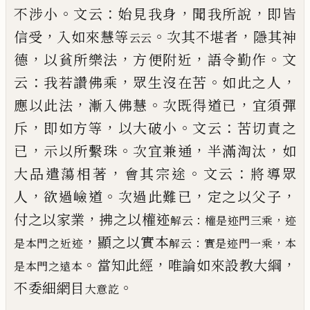
。
：
，
，
不涉小
文云
始見我身
聞我所說
即皆
，
。
，
信受
入如來慧等
次
其不堪者
隱其神
云云
，
，
，
。
德
以貧所樂法
方便附近
語令勤
作
文
：
，
。
，
云
我若讚佛乘
眾生沒在苦
如此之人
，
。
，
應以此
法
漸入佛慧
次既得道
已
宜須彈
，
，
。
：
斥
即如方等
以大
破小
文云
苦切責之
，
。
，
，
已
示以所繫珠
次宜兼通
半滿
淘汰
如
，
。
：
大品遣蕩相著
會其宗途
文云
將導眾
，
。
，
，
人
欲
過嶮道
次過此難
已
定之以父子
，
付之以家業
拂之
以權迹
：
，
解云
權是迹門三乘
迹
，
顯之以實本
：
，
是本門之近迹
解云
實是迹門一乘
本
。
，
，
當知此經
唯論如來設教大綱
是本門之遠本
。
不委細網
目
大意訖