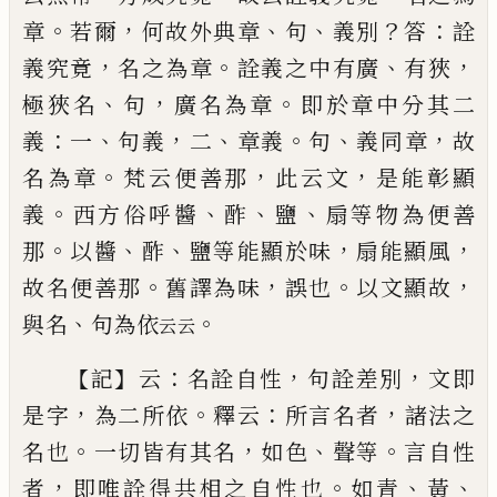
。
，
、
、
？
：
章
若爾
何故外典章
句
義別
答
詮
，
。
、
，
義究竟
名之為章
詮義之中有廣
有狹
、
，
。
極狹名
句
廣
名為章
即於章中分其二
：
、
，
、
。
、
，
義
一
句義
二
章義
句
義同
章
故
。
，
，
名為章
梵云便善那
此云文
是能彰顯
。
、
、
、
義
西方
俗呼醬
酢
鹽
扇等物為便善
。
、
、
，
，
那
以醬
酢
鹽等能顯於
味
扇能顯風
。
，
。
，
故名便善那
舊譯為味
誤也
以文顯故
、
。
與名
句為依
云云
【
】
：
，
，
記
云
名詮自性
句詮差別
文即
，
。
：
，
是字
為二所依
釋云
所言名者
諸法之
。
，
、
。
名也
一切皆有其名
如色
聲等
言
自性
，
。
、
、
者
即唯詮得共相之自性也
如青
黃