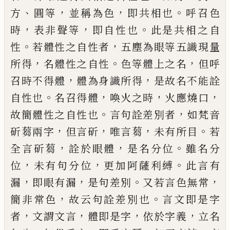
、
，
，
。
方
圓等
並
稱為色
即共相也
呼召色
，
，
。
時
表非聲等
即自性也
此
是共相之自
。
，
性
若體性之自性者
五塵為眼等五識
現量
，
。
，
所得
名體性之自性
色等體上之名
但呼
，
，
召時
不得體
體為身識所得
是故名不能詮
。
，
，
，
自性也
名召
得體
喚火之時
火應燒口
。
，
故簡體性之自性也
言句
詮差別者
如梵音
，
，
，
。
斫蒭兩字
但言斫
唯言蒭
未有所
目
若
，
，
。
全言斫蒭
詮於眼體
是名分位
雖名分
，
，
。
位
未有
句分位
更加阿薩利縛
此言有
，
，
。
，
漏
即眼有漏
是句差
別
又若言色無常
，
。
簡非常色
故云句詮差別也
言文
即是字
，
，
，
，
者
文謂文言
體即是字
依於字義
立名