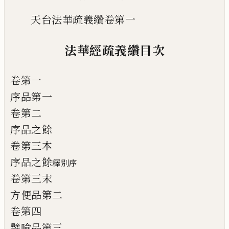
天台法華疏義纘卷第一
法華經疏義纘目次
卷第一
序品第一
卷第二
序品之餘
卷第三本
序品之餘
釋別序
卷第三末
方便品第二
卷第四
譬喻品第三