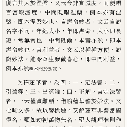
，
，
復言其入於涅槃
又云
今非實滅度
而便唱
，
，
言當取滅度
中間既唱涅槃
例
本亦有涅
，
。
，
槃
即本涅槃妙也
言壽命妙者
文云自說
，
，
，
名字不同
年紀大小
年即壽命
大小即長
，
，
，
，
短
常無常
也
中間既爾
本壽亦然
即本
。
，
，
壽命妙也
言利益者
文
云以種種方便
說
，
，
，
微妙法
能令眾生發歡喜心
即中
間利益
。
例本亦然
釋本門於是訖
，
：
、
；
、
次釋蓮華者
為四
一
定法譬
二
；
、
；
、
。
引舊釋
三
出經論
四
正解
言定法譬
，
，
。
者
一云權實難顯
借喻蓮華譬於妙
法
又
，
。
七喻文多
故以譬標題
又解蓮華非譬當體
，
，
得
名
類如劫初萬物無名
聖人觀理准則作