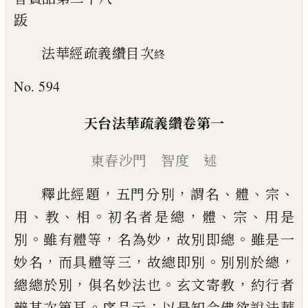
䟦
法華經疏義纘目次
終
No. 594
天台法華疏義纘卷第一
東春沙門 智度 述
，
，
、
、
、
釋此經題
五門分別
謂名
體
宗
、
、
。
，
、
、
用
教
相
初名者是總
體
宗
用是
。
，
，
。
別
雖有體等
名為妙
故別即總
雖是一
，
，
。
，
妙
名
而具體等三
故總即別
別別於總
，
。
，
總總於別
俱名
妙法也
玄文寄教
約行者
。
：
辨其次第耳
序品云
以是
知今佛欲說法華