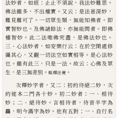
，
：
，
。
法
妙者
如經
止止不須說
我法妙難思
，
。
：
，
佛法雖多
不出
權實
又云
是法甚深妙
。
，
。
難見難可了
一切眾生類
無
能知佛者
即
。
，
。
實智妙也
及佛諸餘法
亦無能問者
即
佛
。
，
。
權智妙
此二法唯佛究盡
是佛法妙也
、
，
：
三
心法妙
者
如安樂行云
在於空閑處修
，
。
攝其心
又觀一切法
空如實相等
是心法妙
。
，
。
：
也
雖有此三
只是一法
故云
心佛及眾
，
。
。
生
是三無差別
略釋法竟
，
：
，
次釋妙字者
又二
初約待絕二妙
次
。
：
、
約迹本二門各
十妙
初二妙者
一
相待
；
、
。
，
妙
二
絕待妙
言相待者
待昔
半字為
，
。
：
、
麤
明今滿字為妙
他有五對
一
自行名