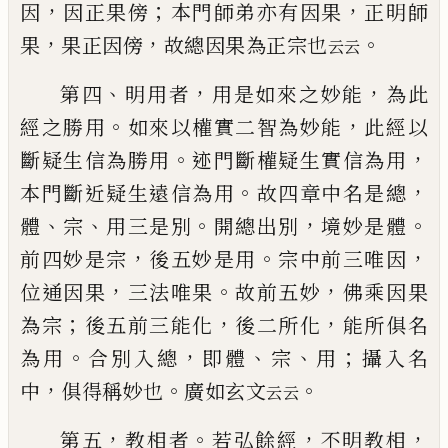
，
；
，
因
因正果傍
本門師弟亦有因果
正明師
，
，
。
果
果正因
傍
故總因果為正宗也
云云
、
，
，
第四
明用者
用是如來之妙能
為此
。
，
經之勝用
如來
以權實二智為妙能
此經以
。
，
斷疑生信為勝用
迹門
斷權疑生實信為用
。
，
本門斷近疑生遠信為用
故四
章中名是總
、
、
。
，
。
體
宗
用三是別
開總出別
境妙是體
，
。
，
前
四妙是宗
後五妙是用
宗中前三唯因
，
。
，
位通因果
三
法唯果
故前五妙
佛乘因果
；
，
，
為宗
後五前三能化
後
二所化
能所俱名
。
，
、
、
；
為用
合別入總
即體
宗
用
攝入名
，
。
。
中
俱得稱妙也
廣如玄文
云云
，
。
，
，
第五
教相者
若弘餘經
不明教相