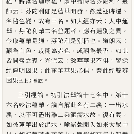
，
，
。
羅
將落名迦摩羅
處中盛時名芬陀利
遠
：
，
、
師云
芬陀利伽是蓮華開發
然體逐時遷
，
。
：
名隨色變
故有三名
如大經亦云
人中
蓮
、
，
，
華
芬陀利華二名並題者
應有通別之異
、
。
：
今取蓮
華是通
芬陀利是別稱也
道朗云
、
、
，
翻為白色
或翻為
赤色
或翻為最香
如此
。
：
，
皆開盛之義
光宅云
餘華華
果不俱
譬餘
；
，
經偏明因果
此蓮華華果必俱
譬此經
雙辨
。
因果
已
上引舊訖
。
，
三引經論
初引法華論十七名中
第十
。
：
六名妙法蓮
華
論自解此名有二義
一出水
，
。
，
義
以不可盡出離二
乘泥濁水故
復有義
，
如彼蓮華出於泥水
喻諸聲聞
入如來大眾中