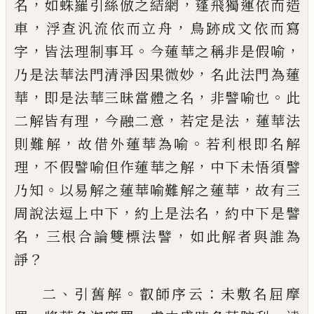
，
，
名
如蛛羅
引絲倣之結網
蓬飛獨運依而造
，
，
車
浮查汎流依而
立舟
鳥跡成文依而寫
，
。
，
字
皆法理制事耳
今蓮華之
稱非是假喻
，
乃是法華法門清淨因果微妙
名此法
門為蓮
，
，
。
華
即是法華三昧當體之名
非譬喻也
此
，
，
，
二
解皆有理
今融二意
若定是法
蓮華法
，
。
則難解
故借
外蓮華為喻
若利根即名解
，
，
理
不假譬喻但作蓮華
之解
中下未悟須譬
。
，
乃知
以易解之蓮華喻難解之
蓮華
故有三
，
，
周說法逗上中下
約上是法名
約中下
是譬
，
，
名
三根合論雙標法譬
如此解者與誰為
？
諍
、
。
：
二
引舊解
叡師序云
未敷名屈摩