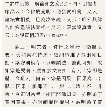
，
。
、
，
二諦中
真諦
廣簡如玄義
四
引證者
云云
：
，
。
：
序品云
今佛放光
明
助發實相義
又云
，
。
：
諸法實相義
已
為汝等說
又云
唯佛與佛
。
：
。
乃能究盡諸法實相
又云
要當說真實
又
：
。
云
為說實相印等
已
上顯体訖
、
，
，
第三
明宗者
修行之喉衿
顯體之
，
，
？
要
奚如梁柱持屋
結網綱維
提綱則目
，
，
，
。
動
梁安則桷存
以喻顯法
准此
可知
故
，
。
：
知宗是要義
廣如玄文
有云
宗即是
云云
。
：
？
，
；
體
今難云
何者
宗是因果
因果為二
，
；
，
體非因果
體即不
二
體二非體
不二非
。
，
，
宗
今正明宗者
迹門開佛知見
亦明弟子
，
，
實因實果
亦明師權因權果
為明弟子實