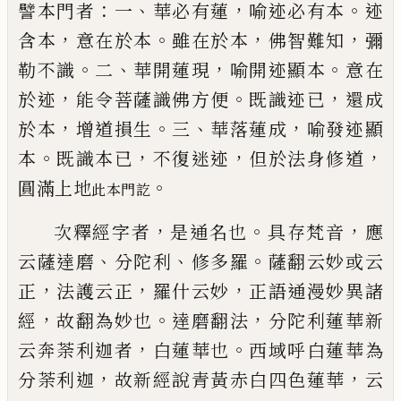
：
、
，
。
譬本門者
一
華必有蓮
喻迹必有本
迹
，
。
，
，
含本
意在於本
雖在於本
佛智難知
彌
。
、
，
。
勒不識
二
華
開蓮現
喻開迹顯本
意在
，
。
，
於迹
能令菩薩識佛方便
既識迹
已
還成
，
。
、
，
於本
增道損生
三
華落蓮成
喻發迹
顯
。
，
，
，
本
既識本
已
不復迷迹
但於法身修道
。
圓滿上地
此本門訖
，
。
，
次釋經字者
是通名也
具存梵音
應
、
、
。
云薩達磨
分陀
利
修多羅
薩翻云妙或云
，
，
，
正
法護云正
羅什云妙
正
語通漫妙異諸
，
。
，
經
故翻為妙也
達磨翻法
分陀利蓮
華新
，
。
云奔荼利迦者
白蓮華也
西域呼白蓮華為
，
，
分
荼利迦
故新經說青黃赤白四色蓮華
云