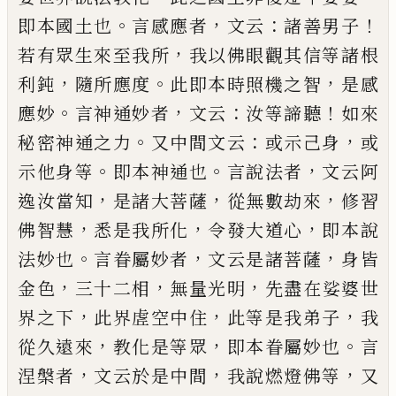
。
，
：
！
即本國土也
言感應者
文云
諸善男子
，
若有
眾生來至我所
我以佛眼觀其信等諸根
，
。
，
利鈍
隨所
應度
此即本時照機之智
是感
。
，
：
！
應妙
言神通妙者
文
云
汝等諦聽
如來
。
：
，
秘密神通之力
又中間文云
或示
己
身
或
。
。
，
示他身等
即本神通也
言說法者
文云阿
，
，
，
逸
汝當知
是諸大菩薩
從無數劫來
修習
，
，
，
佛智慧
悉是
我所化
令發大道心
即本說
。
，
，
法妙也
言眷屬妙者
文
云是諸菩薩
身皆
，
，
，
金色
三十二相
無量光明
先盡在
娑婆世
，
，
，
界之下
此界虗空中住
此等是我弟子
我
，
，
。
從
久遠來
教化是等眾
即本眷屬妙也
言
，
，
，
涅槃者
文云
於是中間
我說燃燈佛等
又