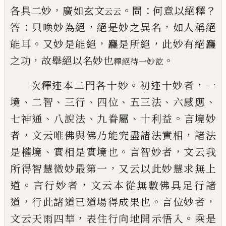
，
。
：
？
各具二妙
廣如玄文
問
何意以絕釋
云云
：
，
，
答
只喚妙為絕
絕是
妙之異名
如人稱絕
。
，
，
能耳
又妙是能絕
麤是所絕
此
妙有絕麤
，
。
之功
故舉絕以名妙也
釋絕待一妙訖
。
，
次釋迹本二門各十妙
初迹十妙者
一
、
、
、
、
、
、
境
二智
三行
四位
五三法
六感應
、
、
、
。
七神通
八說法
九眷屬
十利益
言境妙
，
，
者
文云唯佛與佛乃能究盡諸法實相
諸法
、
。
，
是權境
實相是實境也
言智妙者
文云我
，
所得智慧
微妙最第一
又云以此妙慧求無上
。
，
道
言行妙者
文
云本從無數佛具足行諸
，
。
，
道
行此諸道
已
道場得成
果也
言位妙者
，
。
文云天雨四華
表住行向地開示悟
入
乘是