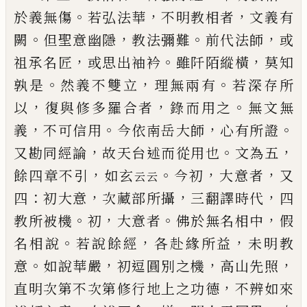
。
，
，
於義無傷
若弘法
華
不明教相者
文義有
。
，
。
，
闕
但聖意幽隱
教法彌難
前
代法師
或
，
。
，
祖承名匠
或思出袖衿
雖阡陌縱橫
莫知
。
，
。
孰是
然義不雙立
理無兩有
若深存所
，
，
。
以
復與修多
羅合者
錄而用之
無文無
，
。
，
。
義
不可信用
今依南岳大
師
心有所證
，
。
，
又勘同經論
故天台述而從用也
文為
五
，
。
，
，
餘四章不引
如玄
今初
大意者
又
云云
：
，
，
，
四
初大意
次藏部所攝
三翻譯時代
四
。
，
。
，
教所被機
初
大意者
佛
於無名相中
假
。
，
，
名相說
若說餘經
各赴緣所益
未明
教
。
，
，
，
意
如說華嚴
初逗圓別之機
高山先照
，
直明次第
不次第修行地上之功德
不辨如來