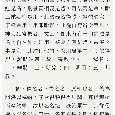
，
，
，
經是名
助發實相義是體
雨法雨
是宗
斷
。
，
。
三乘疑悔是用
此約尋名得體
證體須宗
，
，
。
了
極有用
用即斷疑
此從自行辨次第也
，
：
神力品寄教
者
文云
如來所有一切諸法是
，
，
，
名
自在神力是用
祕
要之藏是體
甚深之
。
，
，
事是宗
此約化他門
故用居第
二
令他得
，
，
。
、
；
體
證體須宗
故云寄教也
一
釋名
、
；
、
；
、
；
、
二
辨體
三
明宗
四
明用
五
判
。
教
、
。
，
，
初
釋名者
夫名者
原聖建名
蓋為
，
，
開深以進始
咸令
視聽俱得見聞
尋途趣遠
，
，
。
而至於極
故以名名法
施
設眾生
此從俗
。
：
，
諦以立名也
肇云
名無召物之功
物
無應