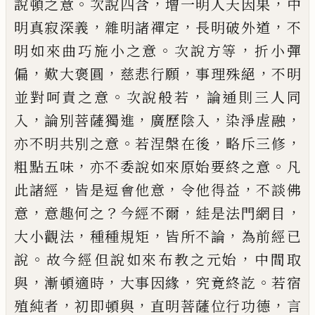
。
，
，
說頓之意
次說
四含
增一明人天因果
中
，
，
，
明真寂深義
雜明諸禪定
長明破外道
不
。
，
明如來曲巧施小之意
次說方等
折
小彈
，
，
，
，
偏
歎大褒圓
慈悲行願
事理殊絕
不明
。
，
並對呵
責之意
次說般若
論通則三人同
，
，
，
，
入
論別菩薩獨進
廣歷陰入
染淨虗融
。
，
，
亦不明共別之意
若涅槃在後
略斥三修
，
。
粗點五味
亦不委說如來原始要終之意
凡
，
，
，
此諸經
皆是逗會他意
令他得益
不談佛
，
？
，
，
意
意趣
何之
今經不爾
絓是法門網目
，
，
，
大小觀法
種種規矩
皆所不論
為前經
已
。
，
說
故今經但說如來布教之元
始
中間取
，
，
，
。
與
漸頓適時
大事因緣
究竟終訖
若宿
，
，
，
殖
純者
初即頓與
直明菩薩位行功德
言