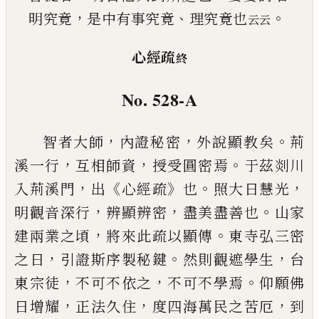
，
、
。
明究竟
是中有事究竟
理究竟也
云云
心經疏
終
No. 528-A
，
，
。
智者大師
內證秘密
外說顯教矣
荊
，
，
。
溪一行
互相師
資
授受圓密焉
于茲剡川
，
《
》
。
，
入荊溪門
出
心經疏
也
照
大日慧光
，
，
。
明觀音深行
辨顯辨密
盡美盡善也
山家
，
。
建兩業之頃
將來此疏以顯傳
東寺弘三密
，
。
，
之日
引
證斯序製秘鍵
然則觀遮學生
台
，
，
。
東宗徒
不可不依
之
不可不學焉
仰願佛
，
，
，
日增耀
正法久住
度四海萬
民之苦厄
到