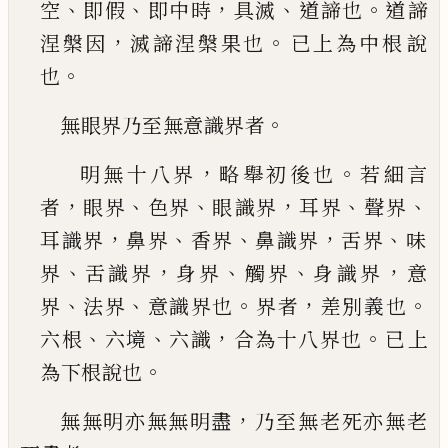
、
、
，
、
。
空
即假
即中時
具滅
道諦也
道諦
，
。
涅槃因
滅諦涅槃果也
已
上為中根
說
。
也
。
無眼界乃至無意識界者
，
。
明無十八界
略舉初後也
若細言
，
、
、
，
、
、
者
眼界
色界
眼
識界
耳界
聲界
，
、
、
，
、
耳識界
鼻界
香界
鼻識界
舌界
味
、
，
、
、
，
界
舌識界
身界
觸界
身識界
意
、
、
。
，
。
界
法界
意識界也
界者
差別義也
、
、
，
。
六根
六境
六識
合為十八界也
已
上
。
為下根說也
，
無無明亦無無明盡
乃至無老死亦無老