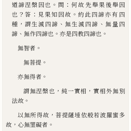
。
：
道諦涅槃因也
問
何故
先舉果後舉因
？
：
。
也
答
見果知因故
約此四諦亦有
四
，
、
、
種
謂生滅四諦
無生滅四諦
無量四
、
。
。
諦
無作四
諦也
亦是四教四諦也
。
無智者
。
無菩提
。
亦無得者
，
，
謂無涅槃也
純一實相
實相外無別
。
法故
，
以無所得故
菩提薩埵依般若波羅蜜多
，
。
故
心無罣
礙者