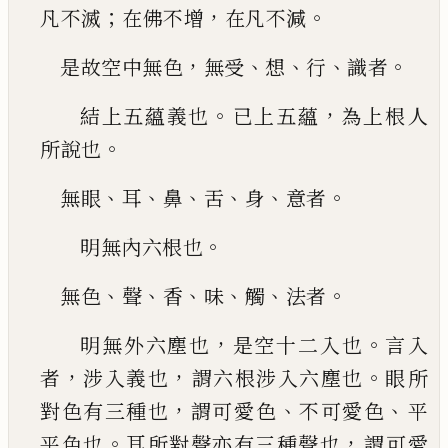
；
，
。
凡不滅
在佛不增
在凡不減
，
、
、
、
。
是故空中無色
無受
想
行
識者
。
，
結上五蘊義也
已
上五蘊
為上根人
。
所說也
、
、
、
、
、
。
無眼
耳
鼻
舌
身
意者
。
明無內六根也
、
、
、
、
、
。
無色
聲
香
味
觸
法者
，
。
明無外六塵也
是空十二入也
言入
，
，
。
者
涉入義也
謂六根涉入六塵也
眼所
，
、
、
對色有三種也
謂可愛
色
不可愛色
平
。
，
平色也
耳所對聲亦有三種聲也
謂可愛