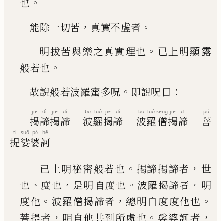
。
也
，
。
能除一切苦
真實不虗者
。
明拔苦與樂之真實理也
已
上明顯露
。
般若也
。
：
故說般若波羅蜜多呪
即說呪曰
jiē
dì
jiē
dì
bō
luó
jiē
dì
bō
luó
sēng
jiē
dì
pú
揭
諦
揭
諦
波
羅
揭
諦
波
羅
僧
揭
諦
菩
tí
suō
pó
hē
提
娑
婆
訶
。
，
已
上明祕密般若也
揭諦揭諦者
世
、
，
。
，
也
度也
是明
自度也
波羅揭諦者
明
。
，
。
度他
波羅僧揭諦者
總明
自度度他也
，
。
，
菩提者
明自他共到所處也
娑婆訶
者