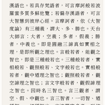
。
，
漢語也
若具存梵語者
可言
摩訶般若波
；
，
羅蜜多質多蘇他覽
若偏存漢語者
可言
。
，
《
大智慧到彼岸心經
言摩訶者
依
大智
》
，
、
、
。
度論
有三種義
謂大
多
勝也
天台
：
，
；
，
；
大師言
大者
空義
多
者
假義
勝
，
。
者
中義也
即是圓融三諦真如實相之
，
。
，
理
是即所觀之理也
言般若者
能觀之
，
。
，
智也
即是
三種般若也
三種般若者
實
、
、
。
相般若
觀照般若
文
字般若也
實相般
，
；
，
若者
觀中道理之智也
觀照般
若者
觀
；
，
空諦理之智也
言文字般若者
觀假諦理
。
。
，
之智也
因時名三智也
言三觀者
謂
、
、
。
，
、
空
假
中觀也
言三智者
一切智
道