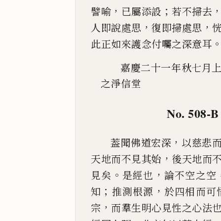
，
；
譬喻
已
屬添設
若不掃去
，
，
人即說處思
復
即掃處思
此正如來護念付囑之深意耳
嘉慶二十一年秋七月
之淨信堂
No. 508-B
，
葢聞
佛道宏深
以慈悲
，
天地而不見其始
後天地而
。
，
見矣
是經也
論不空之空
；
，
知
推測根源
於四
相而可
，
宗
而
羣生明心見性之心法