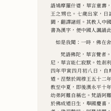
，
語鳩摩羅
什
婆
華言童壽
。
，
王之甥也
七歲出家
日
，
。
園
翻譯諸經
其教入中
，
書為漢字
便中國
人諷誦
：
，
如是我聞
一時
佛在
，
梵語佛陀
華言覺者
，
。
尼
華言能仁寂默
姓剎
，
四年甲寅四月初八日
自
。
道
涅槃於
周穆王五十二
，
教至中夏
即後漢永平十
。
幼弟阿難自稱也
梵語阿
，
於佛成道日
生
舉國慶喜