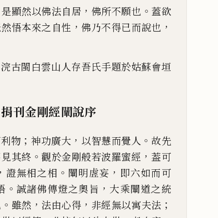
，
，
。
是
顯然以佛法自居
佛所不願也
蓋欲
，
，
恍然悟本來之自性
佛乃不得
已
而說也
。
上浣古閩白雲山人存吾
氏手題於姑蘇會垣
捐刊金剛經闡說序
；
，
。
而利物
神功廣大
以智慧而覺人
故先
。
，
不見其終
觀於金
剛般若波羅蜜經
葢可
，
。
，
證
無相之相
闡明虗妄
即六如而可
。
，
悟
誠諸佛傳燈之奧旨
大乘闡道之統
。
，
，
；
也
雖然
法由心得
非經無以
寓夫法