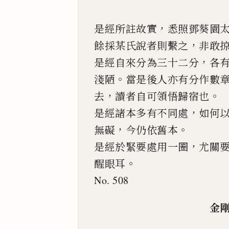
，
是經所註故實
悉照鄧葵園
，
餘採某氏說者則繫之
非敢
，
是經自來分為三十二分
各
。
淺陋
當是後人亦有分作數
，
。
去
讀者
自可領悟歸宿也
，
是經諸本多有不同處
如何
，
。
無礙
今仍依舊本
，
是經於緊要處用一圈
尤關
。
醒眼耳
No. 508
金