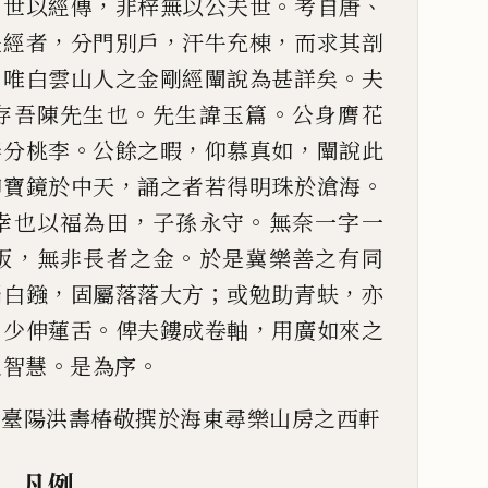
；
，
。
、
世以經傳
非梓
無以公夫世
考自唐
，
，
，
是經者
分門別戶
汗牛充棟
而求其剖
，
。
唯白雲山人之金剛經闡說為甚詳矣
夫
。
。
存吾陳先生也
先生諱玉
篇
公身膺花
。
，
，
春分桃李
公餘
之暇
仰慕真如
闡說此
，
。
仰
寶鏡於中天
誦之者若得明珠於滄海
，
。
幸也以福為田
子孫永守
無奈一字一
，
。
版
無非長者之金
於是冀
樂善之有同
，
；
，
捐白鏹
固屬
落落大方
或勉助青蚨
亦
，
。
，
少伸蓮舌
俾夫鏤成卷軸
用廣
如來之
。
。
之智慧
是為序
夏臺陽洪壽椿敬撰於海
東尋樂山房之西軒
凡例