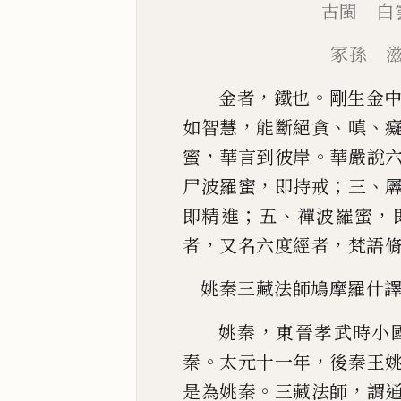
古閩 白
冢孫 
，
。
金者
鐵也
剛生金
，
、
、
如智慧
能斷絕貪
嗔
，
。
蜜
華言到彼岸
華嚴說
，
；
、
尸波羅蜜
即持戒
三
；
、
，
即精進
五
禪波羅
蜜
，
，
者
又名六度
經者
梵語
姚秦三藏法師鳩摩羅什
，
姚秦
東晉孝武時小
。
，
秦
太元十一年
後秦王
。
，
是為姚秦
三藏法師
謂