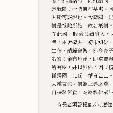
。
，
者
佛涅槃時
阿難請問
：
，
是我聞
一時佛在某處
。
，
人所可妄說也
舍衛國
，
樹是祇陀所
施
故名祇樹
，
，
在此國
賑濟孤獨貧人
，
，
者
本舍衛人
初未知佛
，
。
生信
請歸舍衛
佛令身
：
，
戲答
金布
地滿
即當賣
，
，
所有樹
并以施佛
因立
。
，
孤獨園
比丘
華言乞士
。
大乘言也
佛為三界之尊
，
自持鉢乞食
為欲教化眾
時長老須菩提
云何應住
至