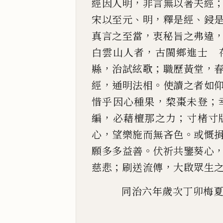
，
經因人明
非言無以著夫經
、
，
、
宋以至元
明
釋是經
鋟
，
真言之至當
衷秘旨
之弗違
，
白
雲山人者
古閩鄉進士 
，
；
，
縣
治試絃歌
職歷黃堂
，
。
經
通明法相
使讀之者如
，
；
惜乎因心種
果
棃棗未登
，
；
編
必藉檀那之力
寸楮寸
，
。
心
望樂施而無吝色
或慨
。
願多多益善
伏祈共鑒葵
心
；
，
慈悲
刷送流傳
大啟眾生
同治六年歲次丁卯梅