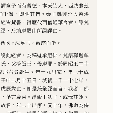
，
，
，
謂童子而有耆德
本天竺人
西域龜
茲
，
。
誦千偈
即明其旨
秦主
姚興延入逍遙
，
，
國經皆梵
書
得歷代西僧通華言者
譯梵
，
。
此經
乃鳩摩羅什所翻譯也
，
。
舍衛國
洗足
已
敷座而坐
至
。
，
。
說此經者
為釋迦牟尼佛
梵
語釋迦牟
，
，
。
利氏
父淨飯王
母摩耶
於周昭王二十
。
，
摩耶右脅誕生
年十九出家
年三十成
。
，
年壬申二月十五日
滅後一千一
十七年
。
。
，
年戊辰歲也
如
是統全經而言
我者
佛
，
。
，
。
難
華言慶喜
淨飯王幼子
或云其姪
，
。
，
，
故名
年二十出家
又十年
佛命為侍