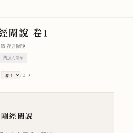
經闡說
卷1
清
存吾
闡說
加入清單
/
2
金剛經闡說