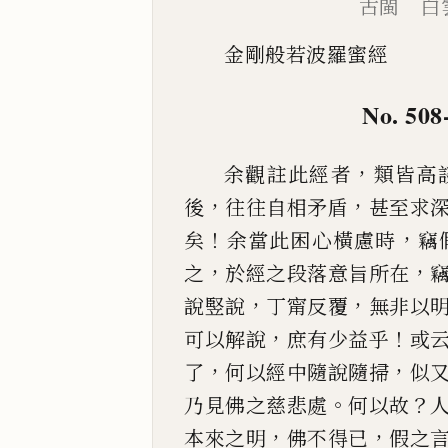
古閩 白
金剛般若波羅蜜經
No. 508
，
余觀註此經者
類皆高
，
，
後
往往自相矛盾
甚至求
！
，
矣
余當此困心橫慮時
竊
，
，
之
於經之段
落意旨所在
，
，
說竪說
丁甯反覆
無非以
，
！
可以解說
庶有少益乎
或
，
，
了
何以經中隨說
隨掃
似
。
？
乃見佛
之慈悲處
何以故
，
，
本來之明
佛不得
已
假之