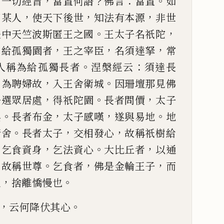
：
，
？
：
。
一切經
旨
當置何語
佛言
當置
如
，
，
，
同某人
使天下後
世
知法有本源
非世
。
，
是中
天竺波斯匿王之國
王太子名祇陀
。
，
，
，
給孤獨園者
王之宰臣
名須達拏
常
。
：
人稱為給孤獨長者
涅槃
經云
須達長
，
，
。
為聘婦故
入
王舍衛城
因珊壇那見佛
，
。
，
子選眾居處
得祇陀園
長者問價
太子
。
，
，
。
與
長者布金
太子感嘆
遂與易地
地
。
，
，
精舍
長者太子
交相發心
故稱祇樹給
。
，
。
，
乞食資身
乞
法資心
大比丘者
以通
，
。
，
，
故稱世尊
乞食者
佛是金輪王子
而
，
。
生
捨離憍慢也
，
。
云何降伏其心