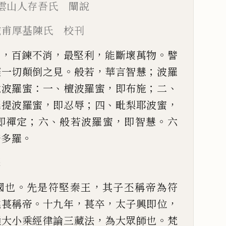
雲山人存吾氏 闡說
滋甫厚基陳氏 校刊
，
，
，
。
中
百鍊不消
最堅利
能斷壞萬
物
譬
。
，
；
癡一切顛倒之見
般若
華言智慧
波羅
：
、
，
；
、
六波羅蜜
一
檀波羅蜜
即布施
二
，
；
、
，
羼提
波羅蜜
即忍辱
四
毗梨耶波蜜
；
、
，
。
即禪定
六
般若波羅蜜
即智慧
六
。
脩多羅
譯
。
，
國也
先是符堅秦王
其子丕
稱帝為符
。
，
，
，
姚萇稱帝
十九
年
萇卒
太子興即位
，
。
通大
小乘經律論三藏法
為大眾師也
梵