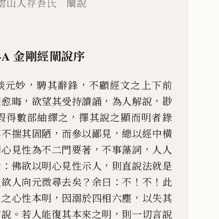
雲山人存吾氏 闡說
-A
金剛經闡說序
，
，
談元妙
騁其辭鋒
不顧經文
之上下前
，
，
，
深愈晦
欲望其
受持讀誦
為人解說
尠
，
假
得數部紬繹之
擇其說之顯而明者錄
，
，
竊不揣其固陋
而參以鄙見
總以經中
橫
，
，
明心見性為不二門要
著
不事藻詞
人人
：
，
云
佛欲
以明心見性示人
則直說法就是
？
：
！
！
又欲人向元微尋去矣
余曰
不
不
此
，
，
人之心性本明
因溺於四相六塵
以失其
。
，
言說
若人能復其
本來之明
則一切言說