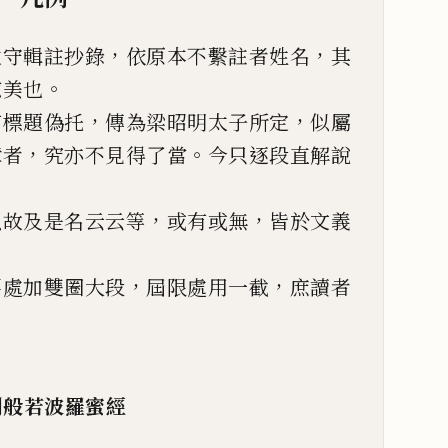
，
，
太守輯註抄錄
依原
本不繫註者姓名
其
。
掠美也
，
，
有標題偽托
傳為梁
昭明太子所定
似屬
，
。
章者
究亦不見得了當
今只逐段直解說
，
，
以故及是名云云等
或有或無
皆於文義
，
，
要處加雙圈大段
屆
限處用一截
庶讀者
剛般若波羅蜜經