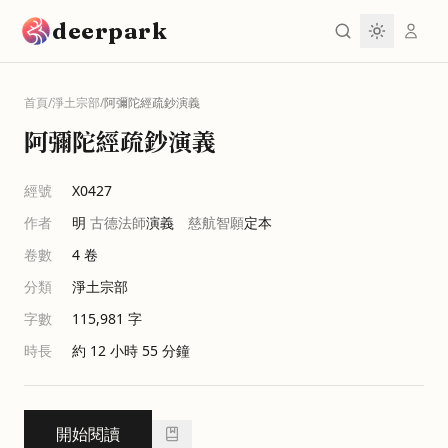
跳到主要內容
deerpark
首頁
/
淨土宗部
/
阿彌陀經疏鈔演義
阿彌陀經疏鈔演義
經號
X0427
作者
明
古德法師
演義
慈航智願
定本
卷數
4
卷
分類
淨土宗部
字數
115,981
字
時長
約 12 小時 55 分鐘
開始閱讀