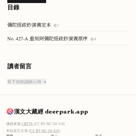
目錄
彌陀經疏鈔演義定本
卷
1
No. 427-A 重刻阿彌陀經疏鈔演義原序
卷
4
讀者留言
寫下你的讀經心得 →
漢文大藏經 deerpark.app
佛經來源
CBETA
(CC BY-NC-SA 3.0)
本站其它文章
(CC BY-NC-SA 4.0)
瀏覽
個人
更多