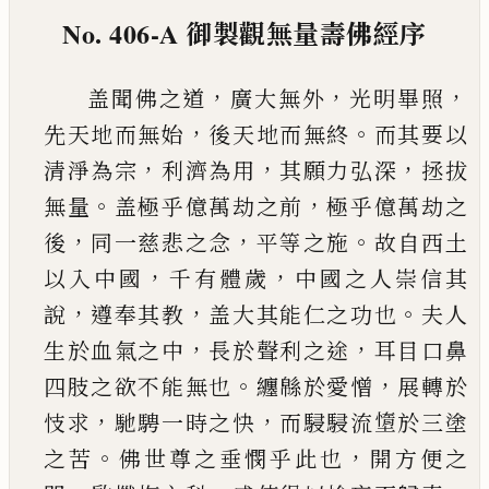
No. 406-A
御製觀無量壽佛經序
，
，
，
盖聞佛之道
廣大無外
光明畢照
，
。
先天地而無始
後天地而無終
而其要以
，
，
，
清淨為宗
利濟為用
其
願力弘深
拯拔
。
，
無量
盖極乎億萬劫之前
極乎億
萬劫之
，
，
。
後
同一慈悲之念
平等之施
故自西土
，
，
以
入中國
千有體歲
中國之人崇信其
，
，
。
說
遵奉其教
盖大其能仁之功也
夫人
，
，
生於血氣之中
長於聲
利之途
耳目口鼻
。
，
四肢之欲不能無也
纏緜於愛
憎
展轉於
，
，
忮求
馳騁一時之快
而駸駸流墯於三
塗
。
，
之苦
佛世尊之垂憫乎此也
開方便之