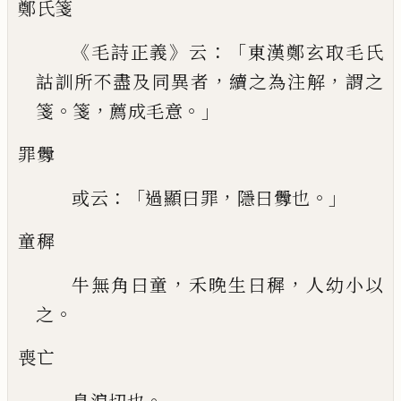
鄭氏箋
《
》
：「
毛詩正義
云
東漢鄭玄取毛氏
，
，
詁訓所不
盡及同異者
續之為注解
謂之
。
，
。」
箋
箋
薦成毛意
罪釁
：「
，
。」
或云
過顯曰罪
隱曰釁也
童穉
，
，
牛無角曰童
禾晚生曰穉
人幼小以
。
之
喪亡
。