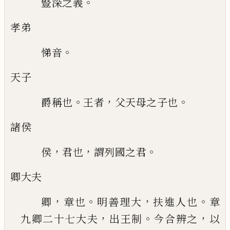
。
豎深之義
孝弟
。
悌音
天子
。
，
。
爵稱也
王者
父天
母之子也
諸侯
，
，
。
侯
君也
謂列國之君
卿大夫
，
。
，
。
卿
章也
明善理大
扶進人也
章
，
。
，
九卿二十
七大夫
出王制
今合辨之
以