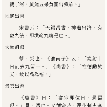
，
。」
觀于
河
黃龍五釆負圖出舜前
地龜出書
：「
，
，
宋書云
天錫禹書
神龜出洛
有
，
。」
數九法
即洪範九疇是也
天孽消滅
，
。《
》
：「
孽
災也
淮南子
云
堯射十
。」《
》：「
日而去九留
一
尚書
惟德動於
，
。」
天
故以禍為福
景雲出游
《
》
：「
，
唐書
曰
睿宗即位日
景雲
。」
，
。
，
現
景
瑞也
又
德宗時
澤州
刺
史李