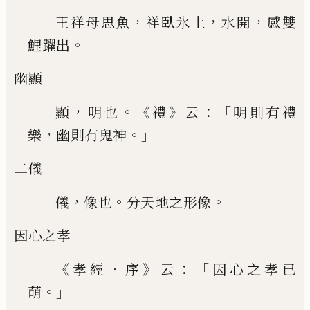
，
，
，
王祥母思魚
祥臥氷上
水開
感雙
。
鯉躍
出
幽顯
，
。《
》
：「
顯
明也
禮
云
明則有禮
，
。」
樂
幽則有鬼神
二儀
，
。
。
儀
像也
分天地之形像
因心之孝
《
．
》
：「
孝經
序
云
因心之孝
已
。」
萌