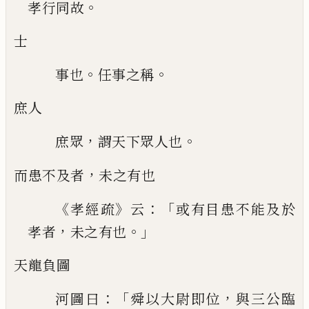
。
孝行同故
士
。
。
事也
任事之稱
庶人
，
。
庶眾
謂天下眾人也
，
而患不及者
未之有也
《
》
：「
孝經疏
云
或有目患不能
及於
，
。」
孝者
未之有也
天龍負圖
：「
，
河圖曰
舜以大尉即位
與三公臨