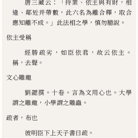
：「
、
，
唐三藏云
持業
依主與有財
相
、
，
，
違
鄰近并帶
數
此六名為離合釋
取合
。」
，
。
應知離不成
此法相之
學
慎勿臆說
依主受稱
，
，
。
經勝疏劣
如臣依君
故云依主
，
。
稱
去聲
文心雕龍
。
。
。
劉勰撰
十卷
言為文用心也
大學
，
。
謂之
雕龍
小學謂之雕蟲
，
疏者
布也
。
彼明臣下上天子書曰疏