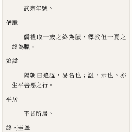
。
武宗年號
僧臘
，
儒禮取一歲之終為臘
釋教但一夏之
。
終為
臘
追
諡
，
；
，
。
隔朝曰追
諡
易名也
諡
示也
亦
。
生平善惡之
行
平居
。
平昔所居
終南圭峯