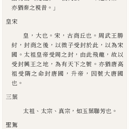
。」
亦猶秦之視昔
皇宋
，
。
，
。
皇
大也
宋
古商丘也
周武王勝
，
，
，
紂
封商之後
以微子受封於此
以為宋
。
，
，
國
太祖皇帝受周之封
由此飛龍
故以
，
。
受封興王之地
為有天下之號
亦
猶唐高
，
，
祖受隋之命封唐國
升帝
因號大唐國
。
也
三葉
、
、
，
。
太祖
太宗
真宗
如玉葉聯芳也
聖駕