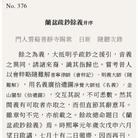
No. 376
蘭盆疏鈔餘義
并序
門人霅谿普靜寺賜紫 日新 隨聽次錄
，
，
餘之為義
大抵明乎疏鈔之援引
音義
，
，
。
之異同
誘諸
來裔
識其指歸也
嘗考昔人
以會粹略隨難解
《
》，
《
普寧律師
會粹記
明義大師
隨
，
用名義廣拾遺圖
》
《
》，
難解
淨覺大師述
名義
金
，
，
。
交
互其說
不可悉數
然其
《
》
山闍梨
拾遺圖
，
。
間義有可取者亦取之
而但
直節其辭意耳
，
。
《
雖章句不完
亦前載之
餘故總命題
曰
蘭
》
。
盆疏鈔餘義
焉
時熙寧元年歲次戊申六月
，
，
，
望
日啟講
七月十有二日徹廗
因而再刊