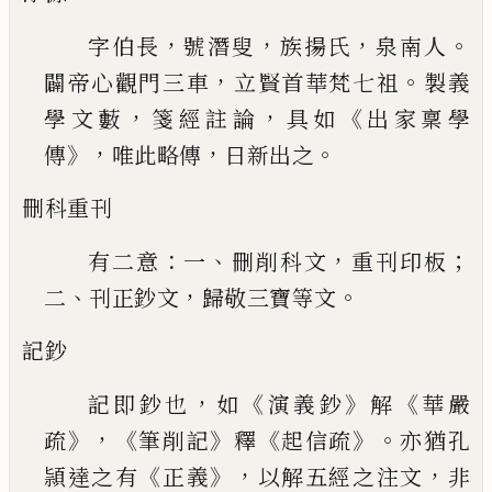
，
，
，
。
字伯長
號潛叟
族揚氏
泉南人
，
。
闢帝心觀門
三車
立賢首華梵七祖
製義
，
，
《
學文藪
箋經註論
具
如
出家稟學
》，
，
。
傳
唯此略傳
日新出之
刪科重刊
：
、
，
；
有二意
一
刪削科文
重刊印板
、
，
。
二
刊正
鈔文
歸敬三寶等文
記鈔
，
《
》
《
記即鈔也
如
演義鈔
解
華嚴
》，《
》
《
》。
疏
筆削記
釋
起
信疏
亦猶孔
《
》，
，
頴達之有
正義
以解五經之注文
非