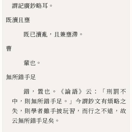
。
謂記廣鈔略耳
既瀆且壅
，
。
既
已
瀆亂
且兼壅滯
曹
。
輩也
無所錯手足
，
。《
》
：「
錯
置也
論語
云
刑罰不
，
。」
中
則無所錯
手足
今謂鈔文有煩略之
，
，
，
失
則學者雖手披玩習
而行之不遠
故
。
云無所錯手足矣