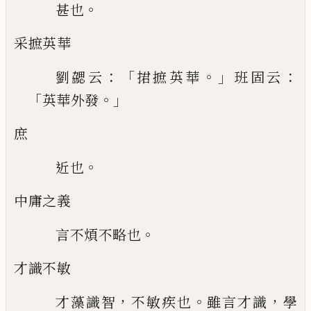
。
甚也
采
摭英華
：「
。」
：
劉勰云
捃摭英華
班固云
「
。」
英華外發
庶
。
近也
中庸之義
。
言不煩不略也
才識不敏
，
。
，
才藻識智
不敏疾也
雖言才識
學