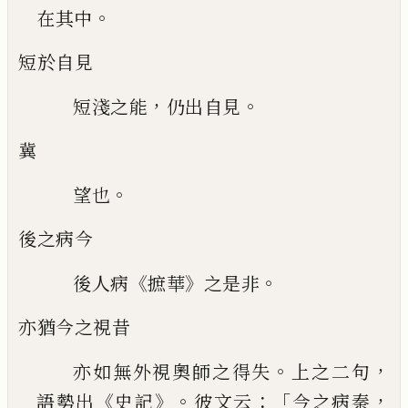
。
在其
中
短於自見
，
。
短淺之能
仍出自見
冀
。
望也
後之病今
《
》
。
後人病
摭華
之是非
亦猶今之視昔
。
，
亦如無外視奧師之得失
上之二
句
《
》。
：「
，
語勢出
史記
彼文云
今之病秦