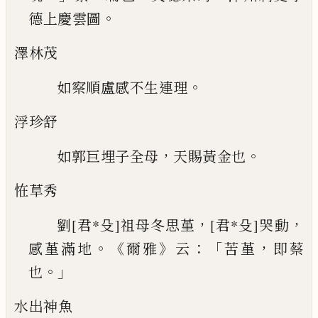
。
德上慶雲圖
澤林茂
。
如察順盧感不生連理
浮珍舒
，
。
如郭巨埋子全母
天賜黃金也
恠草秀
，
，
劉
[君*殳]
祖母冬思堇
[君*殳]
哭動
。《
》
：「
，
感堇滿地
爾雅
云
苦堇
即蔡
。」
也
水出神魚