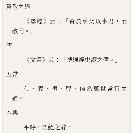
資敬之道
《
》
：「
，
孝經
云
資於事父以事君
而
。」
敬同
儒
《
》
：「
。」
文選
云
愽通經史謂之儒
五常
、
、
、
、
仁
義
禮
智
信為萬世常行之
。
道
本與
，
。
平呼
語絕之辭