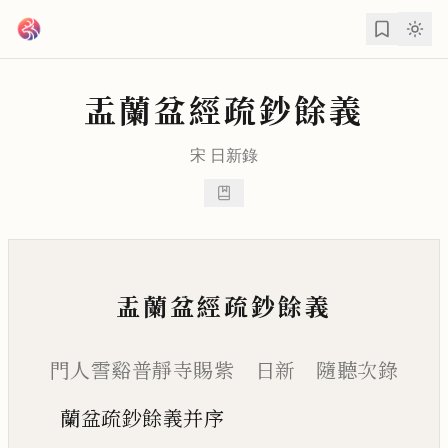
跳到主要內容
盂蘭盆經疏鈔餘義
宋
日新
錄
盂蘭盆經疏鈔餘義
門人霅谿普靜寺賜紫 日新 隨聽次錄
蘭盆疏鈔餘義并序