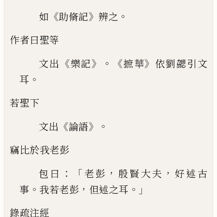
《
》
。
如
助脩記
辨之
作者曰聖等
《
》。《
》
文出
樂記
摭華
依劉勰引文
。
耳
若聖下
《
》。
文出
論語
竊比於我老彭
：「
，
，
包曰
老彭
殷賢大夫
好述古
。
，
。」
事
我
若老彭
但述之耳
錄疏注經