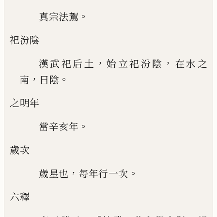
。
真宗法駕
祀汾陰
，
，
漢武祀后土
始立祀汾陰
在水之
，
。
南
曰陰
之明年
。
當辛亥年
歲次
，
。
歲星也
每年行一次
六釋