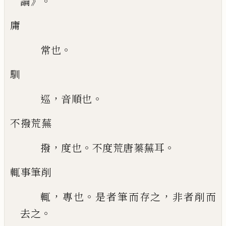
》。
論
庸
。
常也
馴
，
。
巡
音順也
不撥荒蕪
，
。
。
撥
度也
不度荒唐蓁蕪耳
輒事筆削
，
。
，
輒
專也
是者筆而存之
非者削而
。
去之