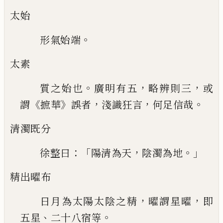
太始
。
形氣始端
太素
。
，
，
質之始也
廣明有五
略辨則三
或
《
》
，
，
。
謂
摭華
誤
者
淺識狂言
何足信哉
清濁既分
：「
，
。」
徐整曰
陽清為天
陰濁為地
精出曜布
，
，
日月為太陽太陰之精
曜謂星曜
即
、
。
五
星
二十八宿等