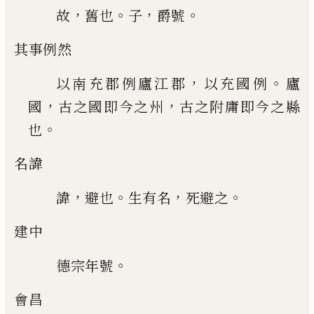
，
。
，
。
故
舊也
子
爵號
其事例然
，
。
以南充郡例廬江郡
以充國例
廬
，
，
國
古
之國即今之州
古之附庸即今之縣
。
也
名諱
，
。
，
。
諱
避也
生有名
死避之
建中
。
德宗年號
會昌