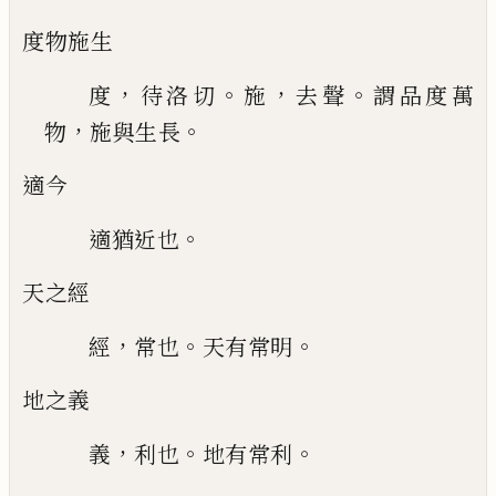
度物施生
，
。
，
。
度
待洛切
施
去聲
謂品度萬
，
。
物
施與生
長
適今
。
適猶近也
天之經
，
。
。
經
常也
天有常明
地之義
，
。
。
義
利也
地有常利