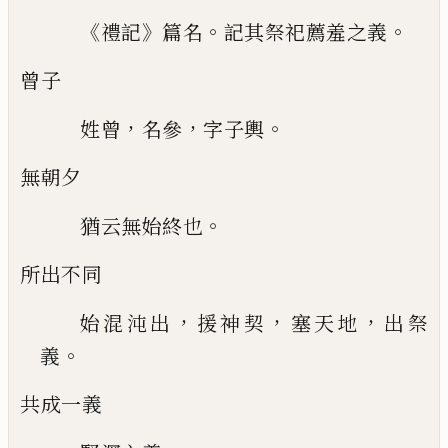
《
》
。
。
禮記
篇名
記其祭祀薦羞之義
曾子
，
，
。
姓曾
名參
字子輿
無朝夕
。
猶云無始終也
所出不同
，
，
，
始混沌出
援神契
塞天地
出祭
。
義
共成一義