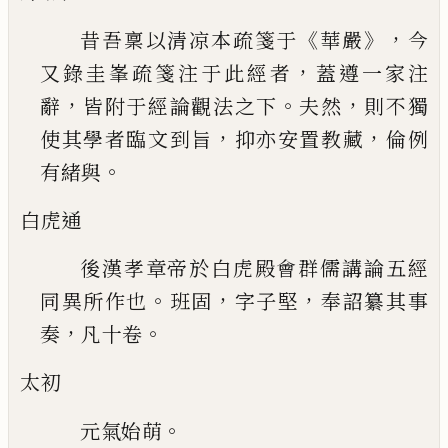
《
》，
昔吾稟以清凉本疏箋于
華嚴
今
，
又錄
圭峯疏箋注于此經者
蓋遵一家注
，
。
，
辭
皆附于經
論觀法之下
夫然
則不獨
，
，
使其學者臨文到旨
抑
亦安置教藏
倫例
。
有緒與
白虎通
後漢孝章帝於白虎殿會群儒講論五經
。
，
，
同異所作也
班固
字子堅
奉詔纂其事
，
。
奏
凡十卷
太初
。
元氣始萌