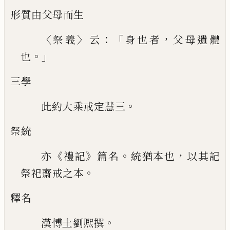
形質由父母而生
〈
〉
：「
，
祭義
云
身也者
父母遺體
。」
也
三學
。
此約大乘戒定慧三
祭統
《
》
。
，
亦
禮記
篇名
統猶本也
以其記
。
祭祀齋戒之
本
釋名
。
漢愽土劉熈撰