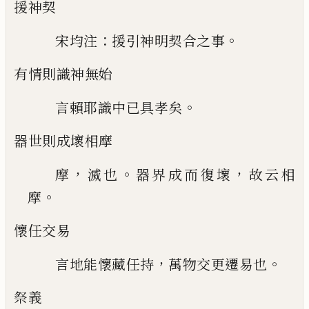
援神契
：
。
宋均注
援引神明契合之事
有情則識神無始
。
言賴耶識中
已
具孝矣
器世則成壞相摩
，
。
，
摩
滅也
器界成而復壞
故云相
。
摩
懷任交易
，
。
言地能懷藏任持
萬物交更遷易也
祭義