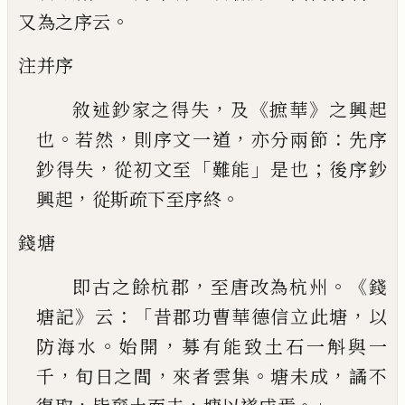
。
又為之序云
注并序
，
《
》
敘述鈔家之得失
及
摭華
之興起
。
，
，
：
也
若然
則序文一道
亦分兩節
先序
，
「
」
；
鈔得失
從初文至
難
能
是也
後序鈔
，
。
興起
從斯疏下至序終
錢塘
，
。《
即古之餘杭郡
至唐改為杭州
錢
》
：「
，
塘記
云
昔
郡功曹華德信立此塘
以
。
，
防海水
始開
募有能致
土石一斛與一
，
，
。
，
千
旬日之間
來者雲集
塘未成
譎
不