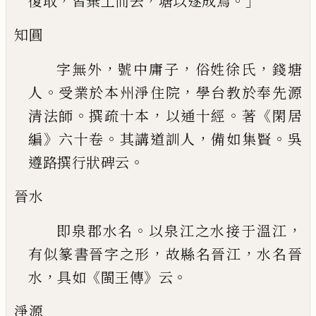
，
，
。」
復取
皆棄土而去
塘以遂成焉
知圓
，
，
，
字無外
號中庸子
俗姓徐氏
錢塘
。
，
人
受業於
本州淨住院
學台教於奉先源
。
，
。
《
清法師
撰疏十本
以通十經
著
閑居
》
。
，
。
編
六十卷
其講道訓人
備如集
賢
吳
。
遵路撰行狀
碑
云
晉水
。
，
即泉郡水名
以泉江之水接于溫江
，
，
有似篆
書晉字之形
故縣名晉江
水名晉
，
《
》
。
水
具如
閩王傳
云
淨源