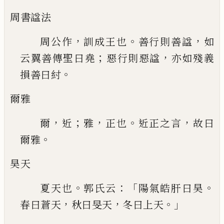
周書
諡
法
，
。
，
周公作
訓成王也
善行則善
諡
如
；
，
云翼
善傳聖曰堯
惡行則惡
諡
亦如殘義
。
損善曰紂
爾雅
，
；
，
。
，
爾
近
雅
正也
近正之言
故曰
。
爾雅
昊天
。
：「
。
夏天也
郭氏云
陽氣皓肝曰昊
，
，
。」
春曰蒼天
秋
曰旻天
冬曰上天