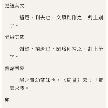
播遷其文
，
。
，
播遷
刪去也
文煩則刪之
對上削
。
字
彌縫其闕
，
，
，
彌縫
補緝也
闕略則補之
對上筆
。
字
傳諸童蒙
。《
》
：「
諸之童幼蒙昧也
周易
云
童
。」
蒙求我
頗