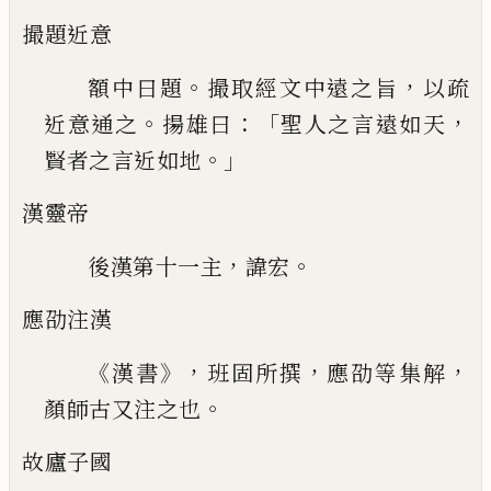
撮題近意
。
，
額中曰題
撮取經文中遠之旨
以疏
。
：「
，
近
意通之
揚雄曰
聖人之言遠如天
。」
賢者之言近如
地
漢靈帝
，
。
後漢第十一主
諱宏
應劭注漢
《
》，
，
，
漢書
班固所撰
應劭等集解
。
顏師古又
注之也
故廬子國