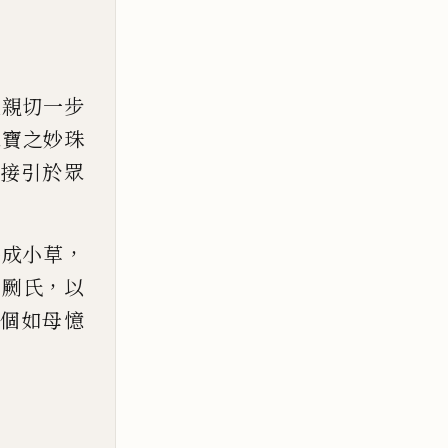
最親切一步
眾寶之妙珠
接引於眾
，
偶成
小草
，
剖劂氏
以
個如母憶