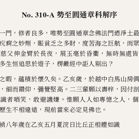
No. 310-A
勢至圓通章科解序
，
，
一門
修者良多
唯勢至圓通章念佛法門廼淨
土
，
，
，
𤴺
痾之妙劑
賑貧乏之多財
度苦海之巨航
雨
，
，
陀慈父伸金臂
於長夜
展玉毫於昏衢
無時無處皆
，
？
多生恒追思於遊子
楞嚴經中詎人剔出
，
。
，
之暇
蘊積於懷久矣
乙亥歲
於越中白馬山房
，
，
。
，
細而鑽仰
彌覺堅高
二三輩願以壽
梓
因付
。
，
。
，
識者唒笑
敢避譏嫌
惟願
人人如專憶之人
個
，
。
歷生不相違
遠
現前當來必定見佛也
禎八年歲在乙亥五月夏浣日比丘正相體如識