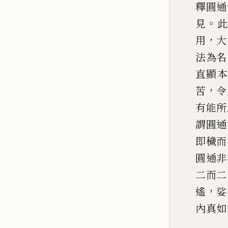
釋
圓通
。
見
此
，
用
大
法為名
直顯本
，
苦
令
有能所
謂
圓通
即穢而
圓通非
二而
二
，
遙
娑
內真如