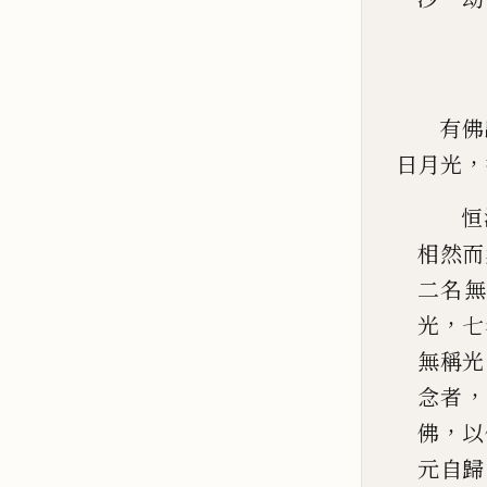
有佛
，
日月光
恒
相然而
二名無
，
光
七
無稱光
，
念者
，
佛
以
元自
歸