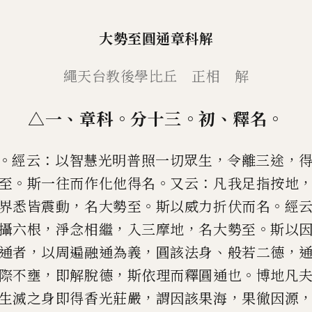
大勢至圓通章科解
繩天台教後學比丘 正相 解
、
。
。
、
。
△一
章科
分十三
初
釋名
。
：
，
，
經云
以智慧光明普照一切眾生
令離三途
。
。
：
至
斯一往而作化他得名
又云
凡
我足指按地
，
。
。
界悉皆震動
名大
勢至
斯以威力折伏而名
經
，
，
，
。
攝六
根
淨念相繼
入三摩地
名大勢至
斯以
，
，
、
，
通者
以周遍融通為義
圓該法身
般若二
德
，
，
。
際不壅
即解脫德
斯依理而
釋圓通也
博地凡
，
，
生滅之身即
得香光莊嚴
謂因該果海
果徹因源