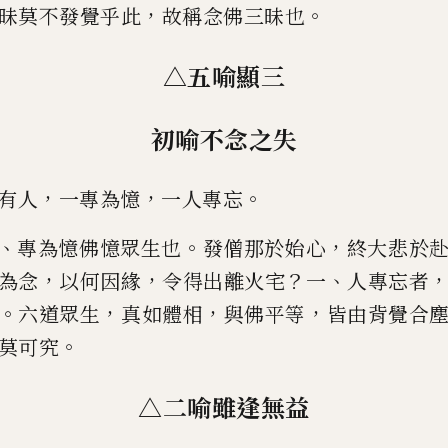
，
。
昧莫不發覺乎此
故稱念佛三昧也
△五喻顯三
初喻不念之失
，
，
。
有人
一專為憶
一人專忘
、
。
，
專為憶佛憶眾生也
發僧那於始心
終大悲於
，
，
？
、
為念
以何因緣
令得出離火宅
一
人專忘者
。
，
，
，
六道眾生
真如體
相
與佛平等
皆由背覺合
。
莫可究
△二喻雖逢無益