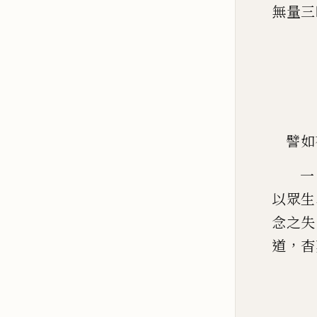
無量三
譬如
一
以眾生
念之失
，
道
杳