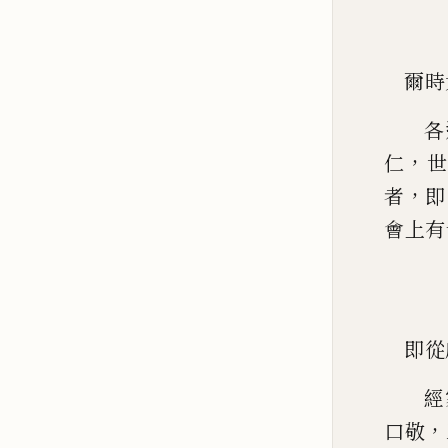
爾時
各
，
仁
世
，
者
即
會上有
即從
經
，
口敬