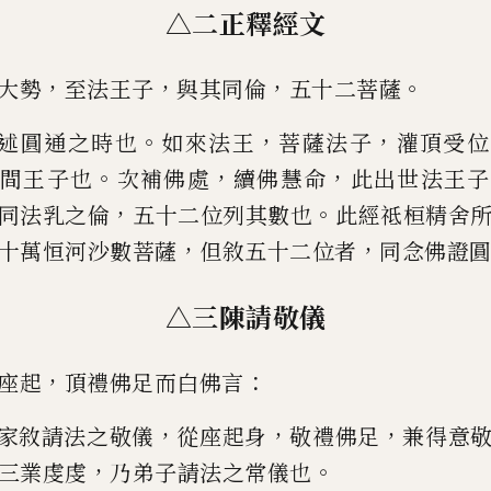
△二正釋經文
，
，
，
。
大勢
至法王子
與其同倫
五十二菩薩
。
，
，
述圓通之時也
如來法王
菩薩法子
灌頂受位
。
，
，
間王子也
次補佛處
續佛慧命
此出
世法王子
，
。
同法乳之倫
五十二位列
其數也
此經祗桓精舍
，
，
十萬恒
河沙數菩薩
但敘五十二位者
同念佛證
△三陳請敬儀
，
：
座起
頂禮佛足而白佛言
，
，
，
家敘請法之敬儀
從座起身
敬禮佛足
兼得意
，
。
三業虔虔
乃弟子請法之常儀也