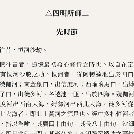
△四明所師二
先時節
，
。
往昔
恒河沙劫
，
。
憶往昔者
追憶最初發心修行之時也
以自在
定
。
，
有恒河沙數之劫
恒河者
從阿
耨達池出於四口
；
，
；
，
殑伽河
南金象口
出信度河
西瑠璃馬口
出
，
。
，
。
子口
出徙多河
各遶池一匝
出於四海
殑伽
，
，
度河出西南大海
縛芻河出西北大海
徙
多河從
，
。
北大海者
即此土黃河之
源是也
經中多指恒河
，
。
，
，
指以為
喻
其廣四十由旬
其長八十由旬
沙
。
，
。
可見念佛一門
其來久矣
亦知勢至積功之
高