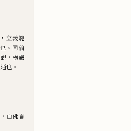
，
立義施
。
也
同倫
，
所說
楞嚴
。
圓通也
，
敬
白佛言