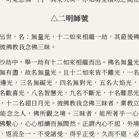
△二明師號
，
：
，
，
出世
名
無量光
十二如來相繼一劫
其最後
。
彼佛教我念佛三昧
，
。
沙劫中
舉一劫有十二如來相繼而出
佛名無
量
，
。
，
無有盡
故名無量光
且十二
如來皆不離光
一
，
，
，
，
邊光
三名無
礙光
四名無對光
五名大焰光
，
，
，
名
歡喜光
八名智慧光
九名不斷光
十名難思
，
。
，
十二名超日月光
彼佛教我念佛三
昧者
稟教
，
。
，
能念之人
佛所觀之境
三昧者
能所著乎一心
，
。
，
佛繫心
心心
相續而無間然
正謂內心不起
外
，
，
，
，
，
返流全一
不受諸受
得乎正受
久而不退