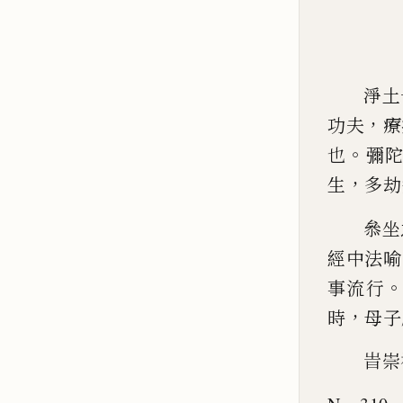
淨土
，
功夫
療
。
也
彌
，
生
多
劫
叅坐
經中法喻
事流行
，
時
母子
旹
崇