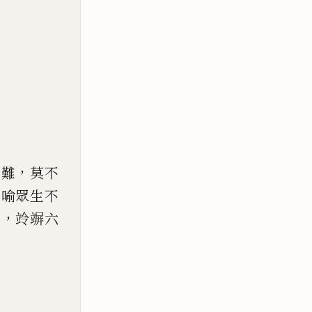
，
赴難
莫不
，
喻眾生不
，
塵
竛竮六