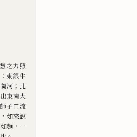
慧之力照
：
東銀牛
；
縛芻河
北
河出東南
大
師子口流
，
者
如來說
，
細如麵
一
。
位也