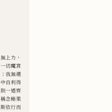
，
得
無上力
，
一切魔宮
：
云
我無選
因中自利
得
通則一道齊
夫稱念極果
，
斯依行而