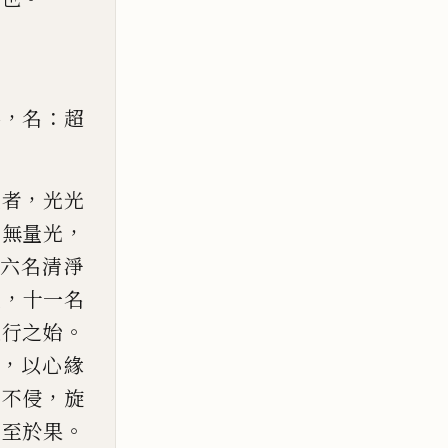
，
：
佛
名
超
，
光者
光光
，
名無量光
六名清淨
，
光
十
一名
。
立行之始
，
以心緣
，
境不侵
旋
。
必至
於果