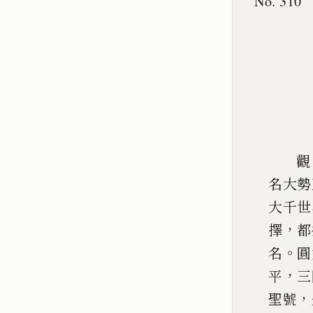
No. 310
觀
名大勢
大千世
，
擇
都
。
名
圓
，
平
三
，
聖號