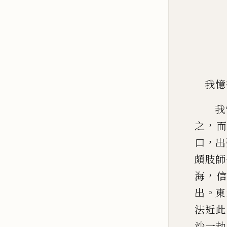
我憶
我
，
之
而
，
口
出
頗肢師
，
海
信
。
出
東
法近此
沙
一劫