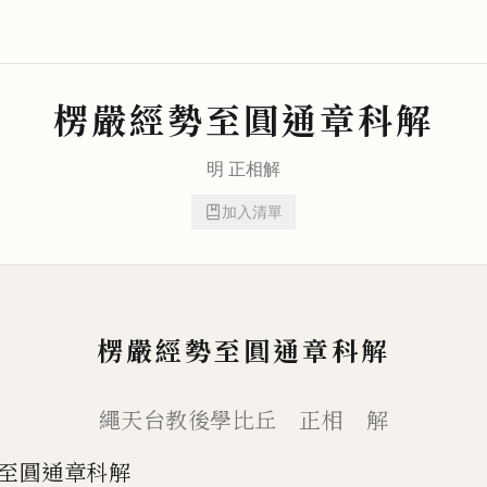
楞嚴經勢至圓通章科解
明
正相
解
加入清單
楞嚴經勢至圓通章科解
繩天台教後學比丘 正相 解
至圓通章科解