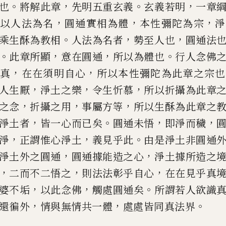
。
，
。
，
也
將解此章
先明五重玄義
玄義若明
一章
，
，
，
以人法為名
圓通實相為體
本
性彌陀為宗
淨
。
，
，
乘生酥為教相
人
法為名者
勢至人也
圓通法
。
，
，
。
此
章所顯
意在圓通
所以為體也
行人念佛
，
，
真
在在須明自心
所以本性彌陀為此
章之宗也
，
，
，
人生厭
淨土之樂
令生忻
慕
所以折攝為此章
，
，
，
之念
折攝
之用
事屬方等
所以生酥為此章之
，
。
，
，
淨土者
皆一心而
已
矣
圓通未悟
即淨而穢
，
，
。
淨
正謂惟心淨土
義見乎此
由
是淨土非圓通
，
，
淨土外之圓通
圓通據能造之心
淨土據所造之
，
，
，
二而不二悟之
則法法彰乎自心
在在見乎真
，
，
。
婆不垢
以此念佛
觸處圓通矣
所
謂若人欲識
，
，
。
還徧外
情與無情
共一體
處處皆同真法界