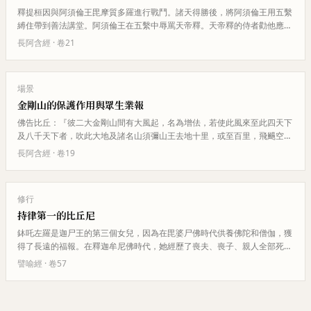
釋提桓因與阿須倫王毘摩質多羅進行戰鬥。諸天得勝後，將阿須倫王用五繫
縛住帶到善法講堂。阿須倫王在五繫中辱罵天帝釋。天帝釋的侍者勸他應該
懲罰這個愚蠢的人，但帝釋以多…
長阿含經
· 卷
21
場景
金剛山的保護作用與眾生業報
佛告比丘：『彼二大金剛山間有大風起，名為增佉，若使此風來至此四天下
及八千天下者，吹此大地及諸名山須彌山王去地十里，或至百里，飛颺空
中，皆悉糜碎。譬如壯士，手把輕…
長阿含經
· 卷
19
修行
持律第一的比丘尼
鉢吒左羅是迦尸王的第三個女兒，因為在毘婆尸佛時代供養佛陀和僧伽，獲
得了長遠的福報。在釋迦牟尼佛時代，她經歷了喪夫、喪子、親人全部死亡
的巨大痛苦。在佛陀的教導下，…
譬喻經
· 卷
57