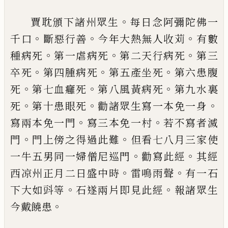
。
賈耽頒下諸州眾生
每日念阿彌陀佛一
。
。
。
千
口
斷惡行善
今年大熱無人收苅
有數
。
。
。
種
病死
第一虐病死
第二天行病死
第三
。
。
。
卒死
第四腫病死
第五產坐死
第六患腹
。
。
。
死
第
七血癰死
第八風黃病死
第九水裏
。
。
。
死
第十
患眼死
勸諸眾生寫一本免一身
。
。
寫兩本免
一門
寫三本免一村
若不寫者滅
。
。
門
門上傍
之得過此難
但看七八月三家使
。
。
一牛五男
同一婦僧尼巡門
勸寫此經
其經
。
。
西凉州正
月二日盛中時
雷鳴雨聲
有一石
。
。
下大如㪷
等
石遂兩片即見此經
報諸眾生
。
今戴饒患