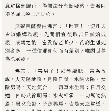
，
，
意
解捨邪歸正
得佛法分永斷疑惑
皆
發
阿
。
耨多羅三
藐
三菩提
心
：「
！
無礙菩薩復白佛言
世尊
一切凡夫
，
皆以婚
媾為親
先問相宜
後
取吉日然始成
。
，
，
親
成
親之
後
富貴
偕
老者少
貧
窮
生離死
。
？
別者
多
一種信邪如何而有差別
唯願世尊
。」
為
決眾疑
：「
！
！
佛言
善男子
汝等諦聽
當為汝
。
，
，
，
說
夫天
陽
地
陰
月陰日陽
水陰火陽
女
。
，
；
陰男陽
天地
氣合
一切草木生焉
日月交
，
；
，
通
四時八節明
焉
水火相承
一切萬物熟
；
，
。
、
焉
男女允諧
子孫
興焉
皆是天之常道