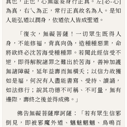
，
，
。
真也
正也
心無虛
妄身行正真
左
[必-心]
，
，
。
為
真
右乀為
正
常行正
真故名為人
是知
，
。
人能弘道以潤身
依道依
人皆成聖道
「
，
！
復次
無礙菩薩
一切眾生既得人
，
，
，
，
身
不能修
福
背真向偽
造種種惡業
命
。
將欲終
必沈
苦海受種種罪
若聞此經信
受
不
，
，
逆
即得
解脫諸罪之難出於苦海
善神加護
，
；
無諸障
礙
延年益壽而無橫夭
以信力故獲
，
、
、
，
如是
福
何況有人盡能書寫
受持
讀誦
；
、
，
如法修
行
說
其功德不可稱
不可量
無有
，
。」
邊際
壽
終之後並得成佛
：「
佛告無礙菩薩摩訶
薩
若有眾生信邪
，
、
、
倒見
即被邪魔外道
魑魅
魍魎
鳥鳴百