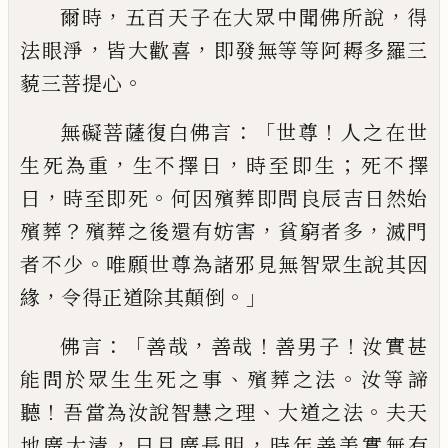
，
，
爾時
五百天子在大眾中聞佛所說
得
，
，
法眼
淨
皆大歡喜
即發無等等阿耨多羅三
。
藐三
菩提心
：「
！
無礙菩薩復白佛言
世尊
人之在世
，
，
；
生死為
重
生不擇日
時至即生
死不擇
，
。
日
時至即
死
何因殯葬即問良辰吉日然始
？
，
，
殯葬
殯葬
之後還有妨害
貧窮者多
滅門
。
者不少
唯願
世尊為諸邪見無智眾生說其因
，
。」
緣
令得正
道除其顛倒
：「
，
！
！
佛言
善哉
善哉
善男子
汝實甚
、
。
能問於眾生
生死之事
殯葬之法
汝等諦
！
、
。
聽
吾
當為汝
說智慧之理
大道之法
夫天
，
，
地廣大清
日月
廣長明
時年善美實無有