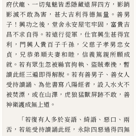
、
，
府
伏龍
一切鬼魅皆
悉隱藏遠
屏四
方
影銷
，
。
影滅不敢為害
甚
大吉利得德無量
善男
！
，
，
子
興功之後
堂舍
永安屋宅牢固
富貴吉
。
，
昌不求自得
若遠行
從軍
仕官興生甚得宜
，
，
利
門興人貴百子千
孫
父慈子孝男忠女
，
，
貞
兄恭弟順夫妻
和睦
信義篤親所願成
。
、
，
就
若有眾生忽被縣
官拘
執
盜賊牽挽
暫
。
、
讀此經三遍即得解
脫
若有善男子
善女人
、
，
受持讀誦
為
他
書
寫
八
陽經者
設入水火不
，
，
，
被焚漂
或在
山澤
虎
狼猛獸屏跡不敢
善
。
神衛護成無
上道
「
、
、
、
若復有人多於
妄
語
綺語
惡口
兩
，
，
舌
若能受持
讀誦此經
永除四
惡
過得四無