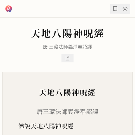
跳到主要內容
天地八陽神呪經
唐 三藏法師
義淨
奉詔譯
天地八陽神呪經
唐三藏法師義淨奉詔譯
佛說天地八陽神呪經