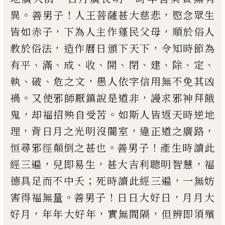
。
！
，
異
善男子
人王菩
薩甚大慈悲
愍念眾生
，
，
皆如赤子
下為人
主作
蓬
民父母
順於俗人
，
，
教
於
俗法
造
作曆日
頒
下天下
令知時節為
、
、
、
、
、
、
、
、
、
有
平
滿
成
收
開
閉
建
除
定
、
、
，
執
破
危
之文
愚人依字信
用無不免其凶
。
，
禍
又使邪師厭鎮說是道非
謾求邪神拜餓
，
。
鬼
却福招殃自受苦
如斯人
皆返天時逆地
，
，
，
理
背日月之光明
沒
闇室
違正道之廣路
。
！
恒尋邪徑顛倒之甚也
善
男子
產
生
時
讀
此
，
，
，
經三遍
兒即易生
甚大
吉利聰明
智
慧
福
；
，
德具足而不中夭
死時
讀
此經三遍
一無妨
。
！
，
害得福無量
善男子
日日
大
好日
月月
大
，
，
，
好月
年年
大
好年
實無間隔
但辨即須殯