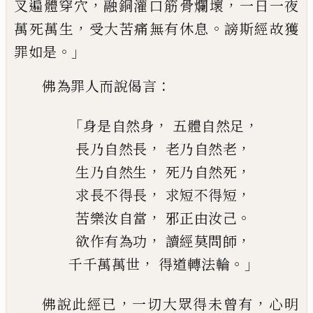
，
，
叉遍體穿
穴
融
銅灌口
筋
骨爛壞
一日一
夜
，
。
萬死萬生
受大苦痛無有休息
謗斯經
故獲
。」
罪如是
：
佛為罪人而說偈言
「
，
，
身是自然身
五體自然足
，
，
長乃自然長
老
乃
自然老
，
，
生
乃
自然生
死
乃
自然死
，
，
求長不得長
求短不得短
，
。
苦樂汝自當
邪正由汝
己
，
，
欲作有為功
讀經莫問師
，
。」
千千萬萬
世
得道轉法輪
，
，
佛說此經已
一切
大
眾得未曾有
心明