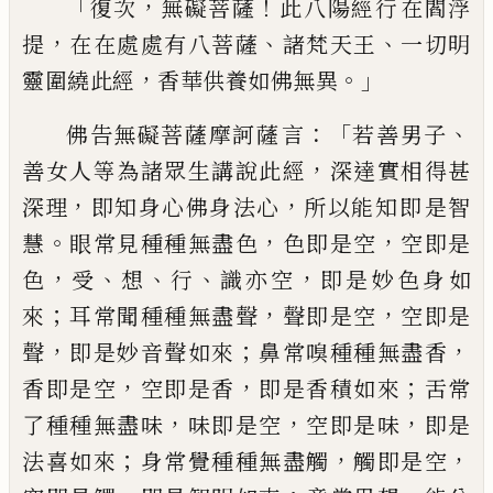
「
，
！
復次
無礙菩薩
此
八
陽經行
在
閻浮
，
、
、
提
在
在處處有八菩薩
諸梵天王
一切明
，
。」
靈圍繞
此經
香華供養如佛無異
：「
、
佛告無礙菩薩摩訶薩
言
若善男子
，
善女人
等為諸眾生講說此經
深達實相得甚
，
，
深
理
即知身心佛身法心
所以能知
即
是
智
。
，
，
慧
眼常見種種無盡色
色即是空
空即是
，
、
、
、
，
色
受
想
行
識亦空
即是妙色身如
；
，
，
來
耳常聞種
種無盡聲
聲即是空
空即是
，
；
，
聲
即是妙音聲
如來
鼻常嗅種種無盡香
，
，
；
香即是空
空即是
香
即是香積如來
舌常
，
，
，
了種種無盡味
味即
是空
空即是味
即是
；
，
，
法喜如來
身常覺種種
無盡觸
觸即是空