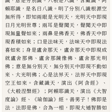
，
。
，
、
識
意是分別識
六根是六識
含藏
識
阿
，
。
賴耶
識
是名
曰
八識
明了分
別
八識
根源
空
，
，
無所
得
即知兩眼
是
光明天
光明天
中
即現
；
，
日月光明世尊
兩耳
是
聲
聞
天
聲聞
天中即
；
，
現無量
聲
如來
兩鼻
是
佛香天
佛香天中即
；
，
現香積如來
口
是法味天
法
味天中即現法
；
，
喜
如來
身是盧舍那天
盧
舍那天
中即現
成
、
、
就
盧舍那佛
盧舍那鏡
像佛
盧舍那光明
；
，
佛
意是無分別天
無分別
天中即現不動如
、
；
，
來
大光明佛
心是法界天
法界天
中即現
。
，
《
》、
空王如來
含藏識天
演
出
阿
含經
《
》；
，
《
大
般
涅槃經
阿賴耶識天
演
出
大智
》
、《
》
。
！
度論
經
瑜伽論
經
善男子
佛即是
，
，
，
法
法即是佛
合為一相
即現大通智勝如