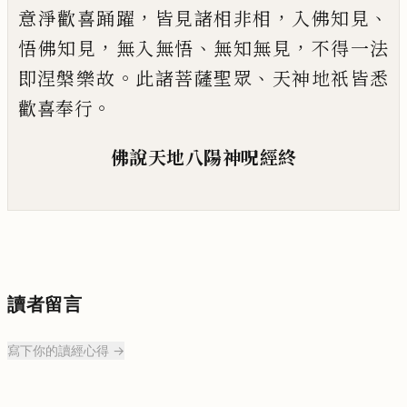
，
，
、
意
淨歡喜踊躍
皆見諸相非相
入佛知見
，
、
，
悟佛
知見
無入無悟
無知無見
不得一法
。
、
即涅槃
樂
故
此諸菩薩聖眾
天神地祇皆悉
。
歡喜
奉行
佛說天地八陽神呪經
終
讀者留言
寫下你的讀經心得 →