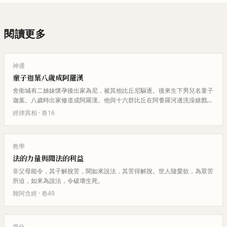
閱讀更多
神通
童子迦葉八歲成阿羅漢
舍衛城有二姊妹懷孕後出家為尼，被其他比丘尼驅逐。後來生下男兒名童子
迦葉。八歲時出家修道成阿羅漢。他與十六群比丘在阿耆羅河邊洗澡嬉戲，
波斯匿王見此不信佛法。童子迦…
經律異相
· 卷
16
教學
法的力量與聞法的利益
非父母能令，其子解脫苦，聞如來說法，其苦得解脫。世人隨愛欲，為眾苦
所迫，如來為說法，令破壞生死。
雜阿含經
· 卷
49
度化