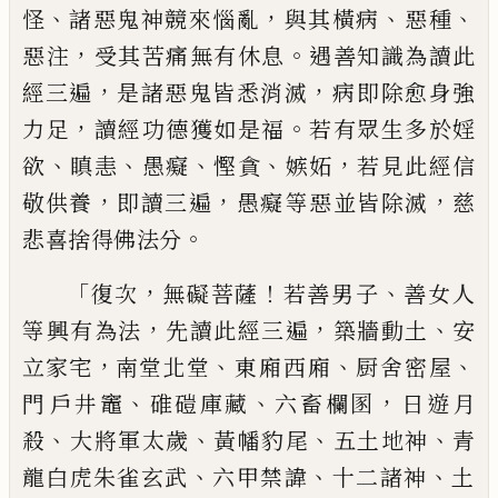
、
，
、
、
怪
諸惡鬼神競來惱亂
與其橫
病
惡種
，
。
惡注
受其苦痛
無有休息
遇善知
識為讀此
，
，
經三遍
是諸惡鬼皆悉消滅
病
即
除愈身強
，
。
力足
讀經功德獲如是福
若
有眾生多於婬
、
、
、
、
，
欲
瞋恚
愚癡
慳貪
嫉妬
若見
此經信
，
，
，
敬供養
即
讀三遍
愚癡
等惡
並皆
除滅
慈
。
悲喜捨得佛法分
「
，
！
、
復次
無礙菩薩
若善男子
善女人
，
，
、
等興有為
法
先讀此經三遍
築牆動土
安
，
、
、
、
立家宅
南堂
北堂
東
廂
西
廂
厨舍
密
屋
、
、
，
門
戶井竈
碓
磑庫藏
六畜欄圂
日遊月
、
、
、
、
殺
大
將軍太歲
黃幡豹尾
五土地神
青
、
、
、
龍白虎朱雀玄武
六
甲禁諱
十二諸神
土