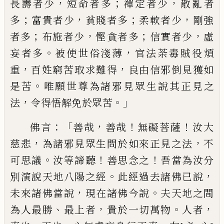
，
；
，
長壽者少
短
命者多
禪定者少
散亂者
；
，
；
，
多
富貴者少
貧賤
者多
柔軟者少
剛強
；
，
；
，
者
多
布施者少
慳
貪
者多
信實者少
虛
。
，
妄者多
被使世俗淺薄
官
法荼毒賊役煩
，
，
重
百姓窮苦
取
求難得
良
由信邪倒見獲如
。
是苦
唯願世尊為諸邪
見眾生說其正見之
，
。」
法
令得悟解免於眾
苦
：「
，
！
！
佛言
善哉
善哉
無礙菩薩
汝大
，
，
慈悲
為諸邪
見眾生問於如來正見之法
不
。
！
！
可思議
汝等
諦聽
善思念之
吾當為汝分
。
，
別
演
說天地
八陽之經
此經過去諸佛已說
，
。
未來諸佛當
說
現在諸佛今說
夫天地之間
、
，
。
，
為人最勝
最
上者
貴於一切萬物
人者