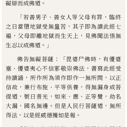
。
礙辯而成
佛道
「
、
，
若善男子
善女人等父母有罪
臨終
，
之日當
墮地獄受無量苦
其子即為
讀
此經七
，
，
遍
父母即離地獄而生天上
見佛聞法悟無
。」
生
忍以成佛道
：「
，
佛告無礙菩薩
毘婆尸佛時
有優婆
、
，
塞
優婆
夷心不信邪
敬崇
佛法
書寫此經受
，
，
持讀
誦
所作所為
須作即作一無所問
以正
，
、
，
信
故
兼行布施
平等供養
得無漏身成菩
，
，
、
、
，
提
道
號曰普光
如來
應
正等覺
劫名
，
。
，
大
漏
國
名無邊
但是人民行菩薩道
無所
，
。
得法
以
是經威德獲如是報