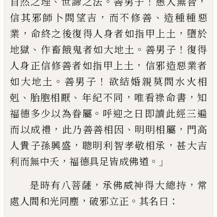
、
。
！
，
自然之理
世
諦
之法
善男子
愚
人無智
，
、
信其邪師卜問望吉
而
不修善
造種種惡
，
，
業
命終之後復得人身者
如指甲上土
墮於
、
。
！
地獄
作
畜餓鬼者
如大
地土
善男子
復得
，
人身正信修善者如指甲
上土
信邪造惡業者
。
！
如大地土
善男子
欲
結婚親莫問水火相
、
、
，
，
剋
胎胞
相厭
年
紀
不同
唯看祿命
書
知
。
福德多少以為眷
屬
呼迎之日
即
讀此經三遍
，
、
，
而
以成禮
此
乃善善相因
明明相屬
門高
，
，
人貴子孫興盛
聰明利
智
孝敬相承
甚大吉
，
。」
利而無中夭
福德具
足
皆成佛道
，
，
是
時有八菩薩
承佛
威神得大總持
常
，
。
：
處人間和光同塵
破邪立
正
其名曰