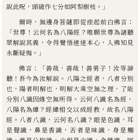
，
。」
說此呪
頭破作七分如阿梨樹枝
，
：
爾
時
無邊身菩薩
即從座起前
白佛言
「
！
？
世
尊
云何名為
八
陽經
唯願世尊為諸聽
，
，
眾
解說其義
令得
覺
悟速達
本心
入佛知見
。」
永斷疑悔
：「
，
！
！
佛言
善哉
善哉
善男子
汝等諦
！
。
，
聽
吾今為
汝
解說
八
陽之經
者
八者分別
，
，
，
也
陽者明
解也
明解大乘
空無
之理
了能
。
，
分別
八
識
因緣
空
無所得
云何
八識
名
為經
？
，
八陽
名
為緯
經緯相
交
以
成
經教
故
名
八陽
。
，
？
，
經
八
者
八識
云何名八識
眼是色識
耳
，
，
，
是聲識
鼻是香識
舌
者
是味識
身是觸