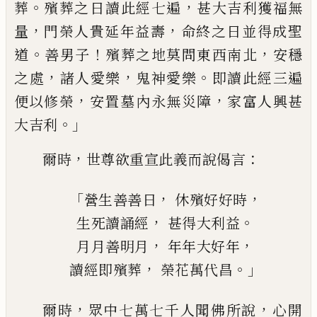
。
，
葬
殯葬之日
讀
此
經七遍
甚大吉利獲福無
，
，
量
門榮人貴延
年益壽
命終之日並得成聖
。
！
，
道
善男子
殯
葬之地莫問東西南北
安穩
，
，
。
之處
諸人愛樂
鬼神愛樂
即讀此經三遍
，
，
便以修
榮
安置
墓
內
永無災障
家富人興甚
。」
大吉利
，
：
爾時
世尊欲重宣此義而說偈言
「
，
，
營生善善日
休殯好好時
，
。
生死讀誦經
甚得大
利益
，
，
月月善明月
年年大好年
，
。」
讀經即殯葬
榮花萬代
昌
，
，
爾時
眾中七萬七千人聞佛所說
心開