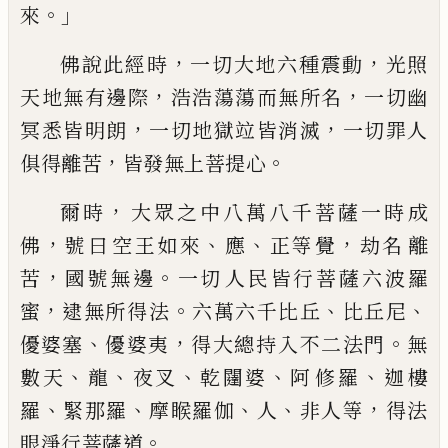
。」
來
，
，
佛說此經時
一切大地六種震動
光照
，
，
天
地
無有邊際
浩浩蕩蕩而無所名
一切幽
，
，
冥
悉皆
明朗
一切地獄竝皆消滅
一切罪
人
，
。
俱得離苦
皆
發
無上菩提心
，
爾時
大眾之
中八萬八千菩薩一時成
，
、
、
，
佛
號曰
空王
如來
應
正等覺
劫名
離
，
。
苦
國號
無邊
一切
人民皆行菩薩六波羅
，
。
、
、
蜜
逮無
所得
法
六萬
六千比丘
比丘尼
、
，
。
優婆塞
優
婆夷
得大總持
入不二法門
無
、
、
、
、
、
數天
龍
夜
叉
乾闥婆
阿
修
羅
迦樓
、
、
、
、
，
羅
緊那羅
摩睺羅
伽
人
非人等
得法
。
眼淨行菩薩道