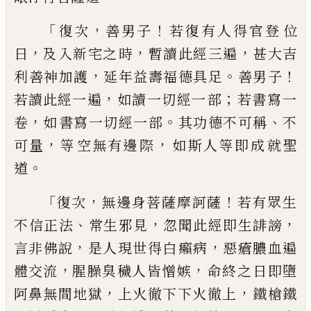
「
，
！
復次
善男子
若復
有人得官登
位
，
，
，
日
及
入新
宅之
時
暫
讀此經三遍
甚大吉
，
。
！
利
善神加護
延年益壽福德具足
善男子
，
；
若
讀此經一遍
如讀一切經一
部
若書
寫一
，
。
、
卷
如
書
寫一切經一部
其功德不可稱
不
，
，
可量
等
空
無有邊
際
如斯人等即成
就
聖
。
道
「
，
！
復次
無邊身菩薩摩訶薩
若有眾生
、
，
，
不信正
法
常生邪見
忽聞此經即生誹謗
，
，
言非佛說
是人現世得白
癩
病
惡瘡膿血遍
，
，
體交流
腥
臊
臭穢人皆憎嫉
命
終
之
日
即墮
，
，
阿
鼻無間地獄
上火徹下下火徹上
鐵槍
鐵