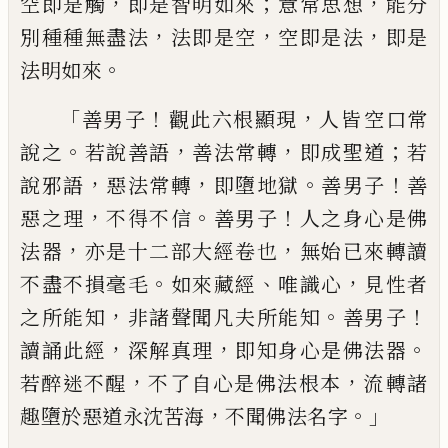
，
；
，
空即是觸
即是智明如來
意常思想
能分
，
，
，
別種種無盡法
法即是空
空
即是法
即是
。
法明如來
「
！
，
善男子
觀
此六根顯現
人皆
空
口常
。
，
，
；
說
之
若說
善語
善法常轉
即成聖道
若
，
，
。
！
說邪
語
惡法常轉
即墮地獄
善男子
善
，
。
！
惡之理
不得不信
善男子
人之身心是佛
，
，
法器
亦
是十二部大經卷也
無始已來轉讀
。
、
，
不盡不
損毫毛
如來藏經
唯識心
見性者
，
。
！
之所能知
非諸聲聞凡夫所能知
善男子
，
，
。
讀誦此經
深
解真理
即知身心是佛法器
，
，
若醉迷不醒
不
了自心是佛法根本
流
轉
諸
，
。」
趣墮於惡道
永沈苦海
不聞佛法名字