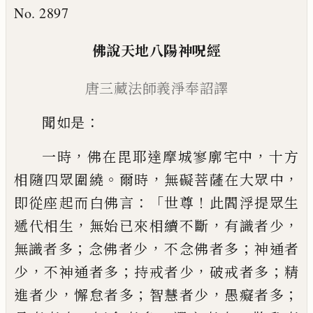
No. 2897
佛說天地八陽神呪經
唐三藏法師義淨奉詔譯
：
聞如是
，
，
一時
佛在毘耶達摩城寥廓宅中
十
方
。
，
，
相隨四眾圍繞
爾時
無礙菩薩在大眾中
：「
！
即從座
起
而白佛言
世尊
此閻浮提眾生
，
，
，
遞代相生
無始已來相續不斷
有識者少
；
，
；
無
識
者多
念佛者少
不念佛者多
神通者
，
；
，
；
少
不神
通者多
持戒者少
破戒者多
精
，
；
，
；
進者少
懈怠者多
智慧者少
愚癡者多