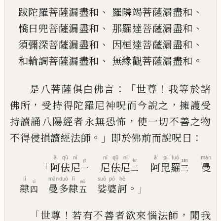
、
、
跋陀
羅
菩薩漏盡和
羅隣竭菩薩漏盡和
、
、
憍
曰
兜菩薩漏盡和
那羅達菩薩漏盡和
、
、
須彌深菩薩漏盡和
因
桓
達菩薩漏盡和
、
。
和輪調菩薩漏盡和
無緣觀菩薩漏盡和
：「
！
是八菩薩俱白佛言
世尊
我等於諸
，
，
佛所
受
持
得陀羅尼神呪而今說之
擁護受
，
持
讀誦
八
陽經者永無恐怖
使一切不善之
物
。」
：
不得侵損讀經法師
即於佛前而說呪
曰
ā
qū
ní
ní
qū
ní
ā
pí
luó
màn
yī
èr
sān
「
阿
佉
尼
尼
佉
尼
阿
毘
羅
曼
一
二
三
lì
màn
duō
lì
suō
pó
hē
sì
wǔ
。」
隸
曼
多
隸
娑
婆
訶
四
五
「
！
，
世尊
若有不善者欲來惱法師
聞我