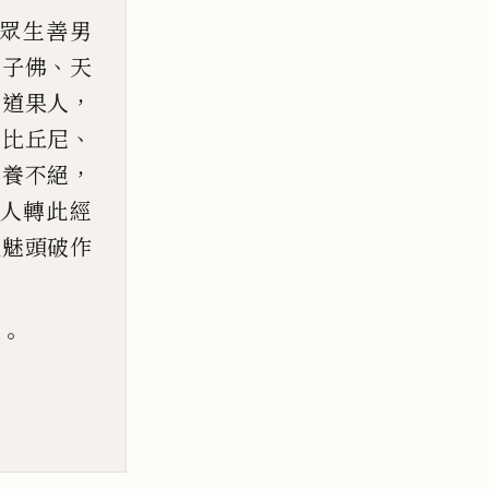
眾
生
善
男
、
王子佛
天
，
四道果
人
、
、
比丘尼
，
供養不
絕
人轉此經
呪魅
頭破作
。