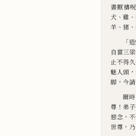
書厭禱
、
、
犬
雞
、
、
羊
猪
「
造
自當三梁
止不得久
，
魅人
頭
，
脚
今請
爾時
！
尊
弟子
，
惡念
不
，
世
尊
乃