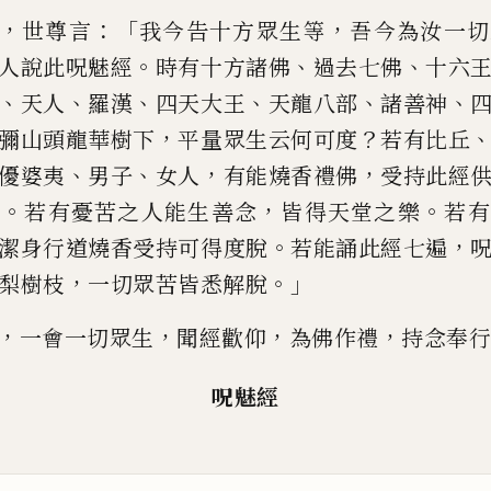
，
：「
，
世尊
言
我今告十方眾生等
吾
今為
汝一切
。
、
、
人
說此
呪魅經
時有十方諸
佛
過去七佛
十六
、
、
、
、
、
、
天人
羅漢
四天大王
天龍八部
諸善
神
，
？
彌山頭龍華樹下
平
量眾生
云何可度
若有比丘
、
、
，
，
優婆夷
男子
女人
有能燒香禮佛
受持此經
。
，
。
福
若有憂苦之人能生善念
皆得
天堂之樂
若有
。
，
潔身行道
燒香受持可得度脫
若能誦此經七遍
，
。」
梨樹枝
一切眾苦皆悉解
脫
，
，
，
，
一會
一切眾
生
聞經歡
仰
為佛
作
禮
持念
奉行
呪
魅
經