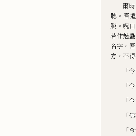
爾時
。
聽
吾
。
脫
呪曰
若作魅蠱
，
名字
吾
，
方
不得
「
今
「
今
「
今
「
佛
「
今