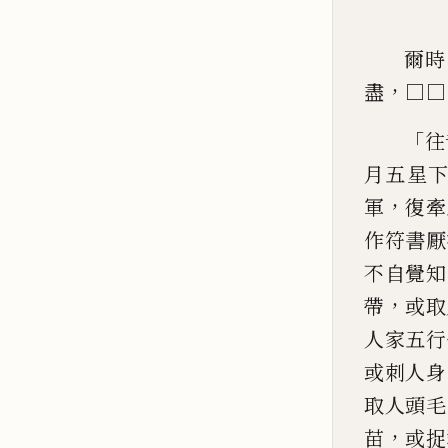
爾時
，
盡
□□
「
往
月五星
，
軍
復牽
作符書厭
不自覺知
，
帶
或取
人家五
行
或刺人身
取人
頭毛
，
苗
或捉