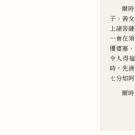
爾時
、
子
善女
上諸菩薩
一會
在
須
、
優婆塞
令人得
，
時
先清
七分如阿
爾時