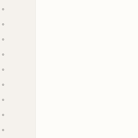
。
。
。
。
。
。
。
。
。