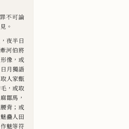
罪不可論
。
之見
，
火
夜半日
牽河伯將
，
人形
像
或
向日月獨語
或
取人家甑
，
狗毛
或取
，
奇
麻鄒馬
；
人
腰背
或
或魅蠱人田
或作
魅等
符