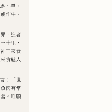
、
、
馬
羊
，
、
或作牛
，
萬罪
造者
，
百
一十
里
帝神王來食
王來食
魅
人
：「
言
世
相
魚肉有
常
。
良善
唯願