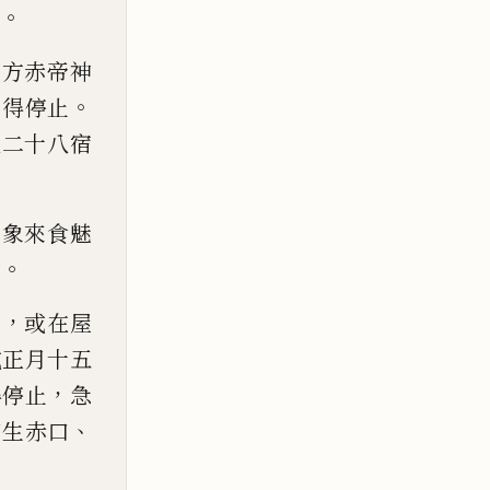
。
南方赤帝神
。
不得停止
星二十
八宿
白象來食魅
。
神
，
前
或
在
屋
或正月十五
，
得停止
急
、
若生
赤
口