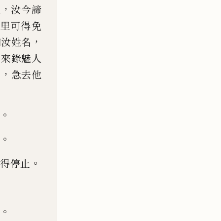
，
說
汝今諦
里可得免
，
知汝姓名
王
來
錄
魅
人
，
名
急去他
。
。
。
得停止
。