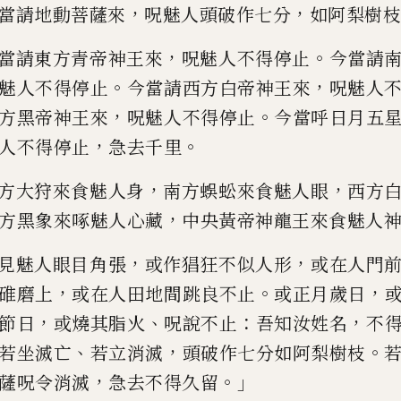
，
，
當請地動菩薩來
呪魅人頭破
作七分
如阿梨樹枝
，
。
當請東方青帝神王
來
呪魅人不得停止
今當請
。
，
魅人不得停止
今當請西方白帝神王
來
呪魅人
，
。
方黑帝神王
來
呪魅人不得停止
今當呼日月五
，
。
人不得停止
急去千里
，
，
方大
狩
來食魅人身
南方蜈蚣來食魅人
眼
西
方
，
方黑象來
啄
魅人心
藏
中央黃帝
神
龍王來食魅人
，
，
見魅
人眼目角張
或作猖狂不似人形
或在人門
，
。
，
碓磨上
或在人田地間
跳
良
不止
或正月歲日
，
、
：
，
節
日
或燒其脂火
呪說不止
吾知汝
姓
名
不
、
，
。
若坐
滅亡
若立
消滅
頭破作七分如阿梨樹枝
，
。」
薩呪令消滅
急去不得
久
留