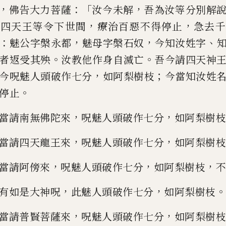
，
：「
，
佛告大力菩薩
汝今
未
解
吾
為汝
等
分別解
，
，
遣四天王等
令
下
世間
療治百惡不得停止
急去千
：
，
，
、
魅公字槃
永
都
魅母字槃石奴
今
知汝姓字
。
。
者
返受其殃
汝教他作身自滅亡
吾今請四天神
，
；
今呪魅人頭破作七分
如
阿
梨樹
枝
今當知汝姓
。
停止
，
，
當請南無佛陀來
呪魅人頭破作七分
如阿
梨樹枝
，
，
當請四天
龍
王來
呪魅人頭破作
七分
如阿梨樹枝
，
，
，
當
請
阿傍來
呪魅
人
頭破作七分
如阿梨樹枝
不
，
，
。
有如
是大神呪
此魅人頭破作七分
如阿梨樹枝
，
，
當請普賢菩薩來
呪魅人頭破作七分
如阿
梨樹枝