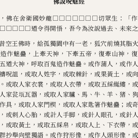
佛說呪魅經
，
：「
佛在舍衛國妙龍□□□□□□□切眾
生
作
，
、
□□□□□道令得開
悟
吾
今為汝說過去
未來
，
，
昔空王
佛時
給孤獨園中有一老
狐穴前燒其脂
，
，
，
，
下造作魅蠱
上牽天神
下牽
五帝
復牽山神
復
，
。
，
五道大
神
呼取百鬼造作魅蠱
或作蒲人
或作
，
，
，
，
禱呪詛
或取人姓字
或取棘
針
或
果
黃土
或
。
，
，
，
或
取人家衣裳
或取人衣帶
或取五綵綖縷
，
、
、
、
、
、
人家瓫
𤬪
瓦器
或取人家
驢
馬
牛
羊
猪
，
，
；
作具
或
取人家門
楔
或取人家匙箸作魅蠱
或
，
，
，
，
或
刺
人心
胎
或
計
人
手脚
或針
人
眼孔
或針
，
，
，
、
，
或取黃土
或取五綵帛
或取人上
下衣
帶
。
，
，
群抄舉向壁獨語
或作狩形像
或作人頭形像