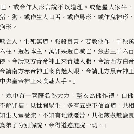
，
。
、
呪咀
或
令
作人形言說不以道理
或
魅蠱
人
家牛
、
，
，
，
猪
狗
或作生
人口舌
或作馬形
或作鬼神形
。
狗
形
，
，
。
，
魅之
人
生死無道
強殺良善
若
教他作
千殃
，
，
，
六柱
還著本主
萬罪殃還自滅亡
急去三千六
。
，
停
今請東方青帝神王來
食魅人腹
今請
西方白
，
今請
南方赤帝神王來食魅人
眼
今請
北方黑帝神
。」
中央
皇
帝神王來食魅人手
，
，
，
眾中有一菩薩名
為大力
整衣
為佛作禮
白佛
，
，
，
不
解罪福
見世間眾生
多有五逆不信首道
共
，
，
知生天堂受樂
不知
有地獄憂苦
共相煎煮魅
蠱
，
。」
為弟子分別解說
令得道迹度脫一切