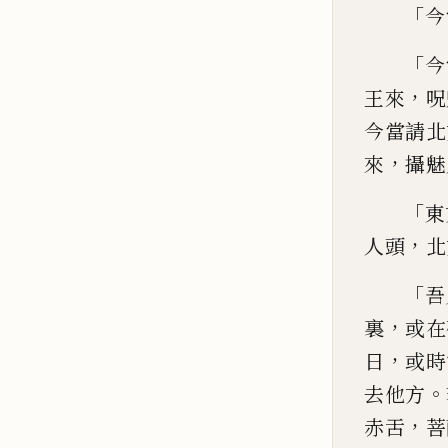
「
今
「
今
，
王
來
呪
今當請北
，
來
攝魅
「
東
，
人
頭
北
「
吾
，
裏
或在
，
日
或
時
。
去他方
，
赤
舌
菩