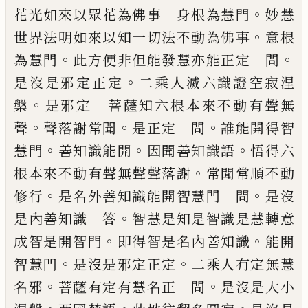
。
花光如來
以眾花為佛事 身根為慧門
妙慧
。
世界法明
如來以知一切法不動為佛事
意根
。
。
為慧門
此方便非但能發慧亦能正定 問
。
是沒是
邪定正定
二乘人滅六識證空寂涅
。
槃
是邪
定 菩薩知六根本來不動有聲無
。
。
。
聲
聲落謝
常聞
是正定 問
誰能開得智
。
。
。
慧門
善知
識能開
因聞善知識語
悟得六
。
根本來不動
有聲無聲聲落謝
常聞常順不動
。
。
修行
是名
外善知識能開智慧門 問
是沒
。
是內善知
識 答
智慧是知是智識是慧轉意
。
。
成智是
開智門
即得智是名內善知識
能開
。
。
智慧門
是沒是邪定正定
二乘人有定無慧
。
。
名邪
菩
薩有定有慧名正 問
是沒是大小