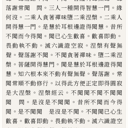
。
。
落謝常聞 問
三人一種開
得智慧一門
緣
。
。
何沒
二乘人貪著禪味墮二
乘涅槃
二乘人
。
。
開得慧一門
是慧於耳根邊
證得聞慧
昔所
。
。
。
不聞而今得聞
聞已心生歡
喜
歡喜即動
。
。
畏動執不動
滅六識證空寂
涅
槃有聲無
。
。
。
聲
聲落謝不聞
不聞貪著禪味
墮
二乘涅
。
。
槃
菩薩開得慧門
聞是慧於耳根邊
證得聞
。
。
。
慧
知六根本來不動有聲無聲
聲落
謝
常
。
聞常順不動修行
以得此方便正定即
得圓寂
。
。
是大涅槃
涅槃經云
不聞聞不聞不
聞聞
。
。
聞 問
是沒是不聞聞
昔所不聞而今
得
。
。
聞
是不聞聞 是沒是不聞
不聞聞已心
生
。
。
。
歡喜
歡喜即動
畏動執不動
滅六識證空