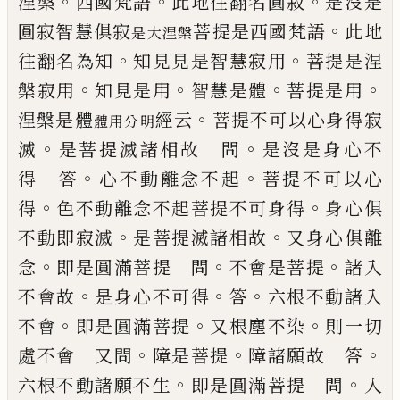
。
。
。
涅槃
西
國梵語
此地往翻名圓寂
是沒是
。
圓寂智慧
俱寂
菩提是西國梵語
此地
是大涅槃
。
。
往翻名為知
知見見是智慧寂用
菩提是涅
。
。
。
。
槃寂用
知見
是用
智慧是體
菩提是用
。
涅槃是體
經
云
菩提不可以心身得寂
體用分明
。
。
滅
是菩提滅諸相
故 問
是沒是身心不
。
。
得 答
心不動離念
不起
菩提不可以心
。
。
得
色不動離念不起菩
提不可身得
身心俱
。
。
不動即寂滅
是菩提滅
諸相故
又身心俱離
。
。
。
念
即是圓滿菩提 問
不會是菩提
諸入
。
。
。
不會故
是身心不可得
答
六根不動諸入
。
。
。
不會
即是圓滿菩提
又根
塵不染
則一切
。
。
。
處不會 又問
障是菩提
障
諸願故 答
。
。
六根不動諸願不生
即是圓滿
菩提 問
入