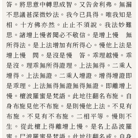
。
。
。
答
將思意中轉思成智
又告舍利弗
無漏
。
。
不思議甚深微妙法
我今
已具得
唯我知是
。
。
。
相
十方佛亦然
止止不須
說
我法妙難
。
。
思
諸增上慢者聞必不敬信
是
增上慢 無
。
。
所得法
是上法增加有所得心
慢他上法是
。
。
。
增上慢 問
是沒是慢 答
乖
理越慢
乖
。
。
。
是沒
理乖無所得證理
上法無得
二乘人
。
。
。
增得
上法無證
二乘人增證
增得
增證即
。
。
是乖理
上法無得無證無得無證
即
離增上
。
。
。
慢
檀波羅蜜是梵語
此地往翻名布
施
自
。
。
身布施見他不布施
是則慢他上法
不
見有
。
。
。
布施
不見有不布施
二相平等
慢則
不
。
。
生
從此檀上得離增上慢
是名上品波羅
。
。
。
蜜
尸波羅蜜是梵語
此地往翻名戒
自身