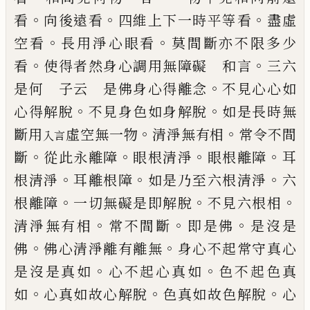
。
。
。
看
向後遠看
四維
上下一時平等看
盡虛
。
。
空看
長用淨心眼看
莫間斷亦不限多少
。
。
看
使得者然身心調用
無障礙 和言
三六
。
是何 子云 是佛身心
得離念
不見心心如
。
。
心得解脫
不見身色如
身解脫
如是長時無
。
。
斷用
虛空無一物
清
淨無有相
常令不間
入言
。
。
。
。
斷
從此永離障
眼根清
淨
眼根離障
耳
。
。
。
根清淨
耳離根障
如是乃至
六根清淨
六
。
。
。
根離障
一切無礙是即解脫
不
見六根相
。
。
。
清淨無有相
常不間斷
即是佛
是
沒是
。
。
佛
佛心清淨離有離無
身心不起常守
真心
。
。
是沒是真如
心不起心真如
色不起色
真
。
。
。
如
心真如故心解脫
色真如故色解脫
心