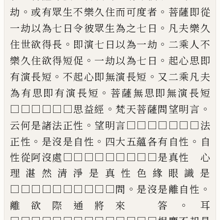
。
。
劫
或有眾生不樂久住而可度者
菩薩
即從
。
一劫以為七日令彼眾生為之七日
凡
夫樂久
。
。
住世欲得長
即演七日以為一劫
二
乘人不
。
。
樂久住欲得短促
一劫以為七日
起
心思即
。
。
有演長短
不起心即無演長短
又二
乘凡夫
。
為有思即有演長短
菩薩無思即無
演長短
。
。
□□□□□□思益經
梵天菩薩問
望明言
。
云何是諸法正性
望明言□□□□
□□□法
。
。
。
正性
是沒是自性
四大五蘊各有
自性
自
性從阿沒處□□□□□□□□□
是真性 心
理湛然清淨是真性色緣眼識是
。
。
□□□□□□□□□□問
是沒是離自性
。
離欲際通將來 答
耳