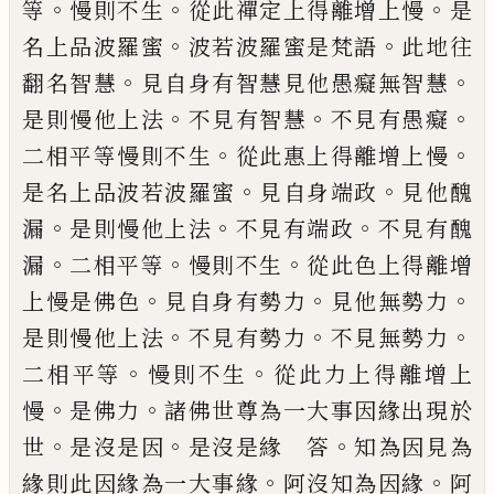
。
。
。
等
慢則不生
從
此禪定上得離增上慢
是
。
。
名上品波羅蜜
波
若波羅蜜是梵語
此地往
。
。
翻名智慧
見自身
有智慧見他愚癡無智慧
。
。
。
是則慢他上法
不
見有智慧
不見有愚癡
。
。
二相平等慢則不
生
從此惠上得離增上慢
。
。
是名上品波若波
羅蜜
見自身端政
見他醜
。
。
。
漏
是則慢他上
法
不見有端政
不見有醜
。
。
。
漏
二相平等
慢則
不生
從此色上得離增
。
。
。
上慢是佛色
見自身
有勢力
見他無勢力
。
。
。
是則慢他上法
不見
有勢力
不見無勢力
。
。
二相平等
慢則不生
從
此力上得離增上
。
。
慢
是佛力
諸佛世尊為一
大事因緣出現於
。
。
。
世
是沒是因
是沒是緣
答
知為因見為
。
。
緣則此因緣為一大事緣
阿
沒知為因緣
阿