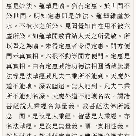
。
。
。
惠是妙法
蓮華是喻
猶有定惠
於世間不
。
。
染世間
明知
定惠即是妙法
蓮華雜處於
。
。
水
不被水之所
染
見聞覺知自在用不被六
。
。
塵所染
如蓮華
開敷香結人天之所愛敬
所
。
。
以舉之為喻
未
得定惠者令得定惠
開方便
。
。
門示真實相
六
根不動等開方便門
定惠是
。
真實相
由有定
惠藏諸功德法相圓滿藏無漏
。
法等是法華經
藏凡夫二乘所不能到
天魔外
。
。
。
道不能壞
深
故幽遠
無人能到
凡夫二乘
。
。
所不能到名深
天魔外道不能壞名故
謂諸
。
菩薩說大乘經
名無量義
教菩薩法佛所護
。
。
。
念 問
是沒是
大乘經
智慧是大乘經
亦
。
。
。
名法華經
是沒是
無量義
順一實相性義
。
。