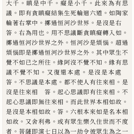
。
。
。
大千
瞋是中千
癡是小千
此來為
有思
。
。
議
即有貪瞋癡結集生死輪迴六道
如
陶家
。
。
輪著右掌中
擲過恒河沙世界
是沒是
右
。
。
。
答
右為用也
用不思議斷貪瞋癡轉入
如
。
。
擲過恒河沙世界之外
恒河沙是煩惱
超
過
。
煩惱即是擲過恒河沙世界之外
其中眾
生不
。
。
覺不如已之所往
緣阿沒不覺不知
緣
有思
。
。
議不覺不知
又復還本處
是沒是本
處
。
。
。
答
不思議是本處
都不使人有往來相
是
。
。
沒是往來相 答
起心思議即有往來相
不
。
。
起心思議即無往來相
而此世界本相如
故
。
。
是沒是本相如故
答
六根本來如是名本
相
。
。
如故
又舍利弗
或有眾生樂久住世而不
度
。
者
菩薩即演七日以為一劫令彼眾生為
之一