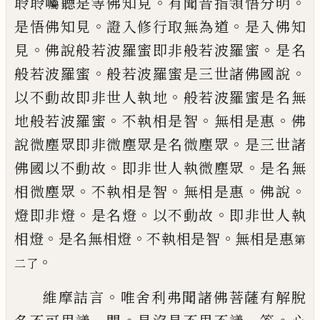
。
。
聆聆囑聽是等佛知見
有聞音指領悟
分明
。
。
是悟佛知見
證入修行取無為道
是入
佛知
。
。
見
佛說般若波羅蜜即非般若波羅蜜
是名
。
。
般若波羅蜜
般若波羅蜜是三世諸佛
國說
。
以不動故即非世人執地
般若波羅蜜
是名無
。
。
。
地般若波羅蜜
不執相是智
無相是
惠
佛
。
說微塵眾即非微塵眾是名微塵眾
是
三世諸
。
。
佛國以不動故
即非世人執微塵眾
是名無
。
。
。
。
相微塵眾
不執相是智
無相是惠
佛
說
。
。
。
燈即非燈
是名燈
以不動故
即非世人
執
。
。
。
相燈
是名無相燈
不執相是智
無相是
惠
第
。
二了
。
維摩詰言
唯舍利弗聞諸佛菩薩有解脫