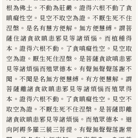
。
。
根為佛土
不動為莊嚴
證得六根不動了
貪
。
。
瞋癡性空
見空不取空為證
不厭生死不
住
。
。
。
涅槃
是名有慧方便解
無方便慧縛
謂菩
。
薩住諸貪欲瞋恚邪見等諸煩惱
而植種得
。
。
。
本
證得六根不動
了貪嗔癡性空
見空取
。
。
空
為證
厭生死住涅槃
是菩薩貪欲嗔恚邪
。
見
等諸煩惱而殖眾德本
有聲無聲聲落謝不
。
。
。
聞
不聞是名無方便慧縛
有方便慧解
謂
菩薩離諸貪欲瞋恚邪見等諸煩惱而殖眾得
。
。
。
本
證得六根不動
了貪瞋癡性空
見空不
。
。
取空為證
不厭生死不住涅槃
是菩薩即離
。
。
諸貪欲瞋恚邪見等諸煩惱
而殖眾德本
迴
。
向阿耨多羅三藐三菩提
有聲無聲聲落謝
常