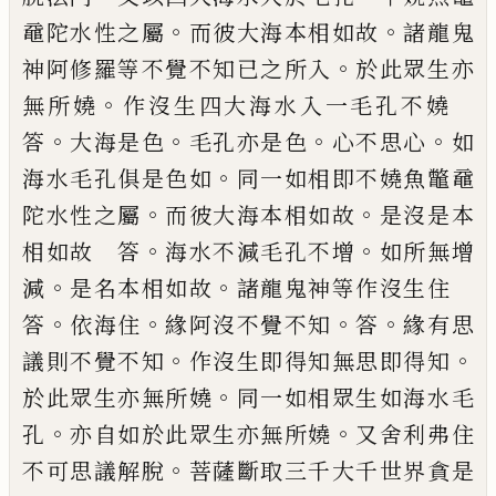
。
。
黿陀水性之屬
而彼大海本相如故
諸
龍鬼
。
神阿修羅等不覺不知已之所入
於此
眾生亦
。
無所嬈
作沒生四大海水入一毛孔
不嬈
。
。
。
。
答
大海是色
毛孔亦是色
心不思心
如
。
海水毛孔俱是色如
同一如相即不嬈魚
鼈黿
。
。
陀水性之屬
而彼大海本相如故
是沒
是本
。
。
相如故 答
海水不減毛孔不增
如所
無增
。
。
減
是名本相如故
諸龍鬼神等作沒生
住
。
。
。
。
答
依海住
緣阿沒不覺不知
答
緣有
思
。
。
議則不覺不知
作沒生即得知無思即得
知
。
於此眾生亦無所嬈
同一如相眾生如海
水毛
。
。
孔
亦自如於此眾生亦無所嬈
又舍利
弗住
。
不可思議解脫
菩薩斷取三千大千世
界貪是