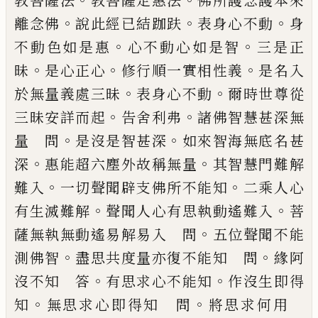
教菩薩法
教菩薩
定惠法
佛所護念護本來
。
。
。
離念佛
說此經已
結跏趺
表身心不動
身
。
。
不動色如是惠
心不
動心如是智
三是正
。
。
。
昧
是心正心
修行順
一實相性義
是名入
。
。
於無量義處三昧
表身
心不動
爾時世尊從
。
。
三昧安詳而起
告舍利
弗
諸佛智慧甚深無
。
。
量 問
是沒是智甚深
如來智海無底名甚
。
。
深
惠能超六塵外故稱
無量
其智慧門難解
。
。
難入
一切聲聞辟支佛
所不能知
二乘人心
。
。
有生滅難解
聲聞人心
有思執動遙難入
菩
。
薩無執無動遙易解易
入 問
五位聲聞不能
。
。
測佛智
盡思共度量
亦復不能知 問
緣阿
。
。
沒不知 答
有思求
心不能知
作沒生即得
。
。
知
無思求心即得知
問
將思求何用