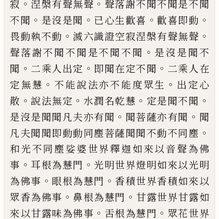
。
。
寂
涅槃有聲無聲
聲落謝不聞不聞是不聞
。
。
。
。
不聞
是沒是聞
已心生歡喜
歡喜即動
。
。
畏
動執不動
滅六識證空寂涅槃有聲無聲
。
聲
落謝不聞不聞是不聞不聞
是沒是聞不
。
。
。
聞
二乘人出定
即聞在定不聞
二乘人在
。
。
定無
慧
不能說法亦不能度眾生
出定心
。
。
。
。
散
說法
無定
水潤名乾慧
定是聞不聞
。
。
是沒是聞聞
凡夫亦有聞
聞菩薩亦有聞
聞
。
凡夫聞聞即
動動同塵菩薩聞聞不動不同塵
和光不同塵
娑婆世界釋迦如來以音聲為佛
。
。
事
耳根為
慧門
光明世界燈明如來以光明
。
。
為佛事
眼
根為慧門
香積世界香積如來以
。
。
眾香為佛
事
鼻根為慧門
甘露世界甘露如
。
。
來以甘露
味為佛事
舌根為慧門
眾花世界