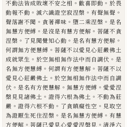
。
。
不動法皆成敗壞不安之相
歡喜即
動
於畏
。
。
。
動報不動
滅六識證空寂涅槃
有聲
無聲
。
。
。
聲落謝不聞
貪著禪味
墮二乘涅槃
是
名
。
。
無慧方便縛
是沒是有慧方便解
菩薩不
貪
。
。
。
涅槃
了見聞覺知心動
是名有慧方便解
。
何謂無方便慧縛
菩薩不以愛見心莊嚴佛
土
。
。
成就眾生
於空無相無作法中而自調伏
是
。
。
名無方便慧縛
何謂有方便慧解
菩薩不
以
。
愛見心莊嚴佛土
於空無相無作法中而
自調
。
。
。
伏
是名有方便慧解
無慧方便縛
愛愛
涅
。
。
槃見見諸佛土
證得六根為佛土
不動為
莊
。
。
。
嚴
證得六根不動
了貪瞋癡性空
見取
空
。
。
為證厭生死住涅槃
是名無慧方便縛
有
慧
。
。
方便解
菩薩已愛見心愛愛涅槃見
清淨
六