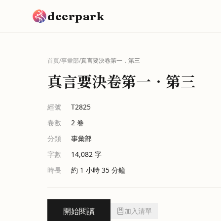
跳到主要內容
deerpark
首頁
/
事彙部
/
真言要決卷第一．第三
真言要決卷第一．第三
經號
T2825
卷數
2
卷
分類
事彙部
字數
14,082
字
時長
約 1 小時 35 分鐘
開始閱讀
加入清單