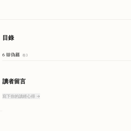
目錄
6 辯偽篇
卷
3
讀者留言
寫下你的讀經心得 →