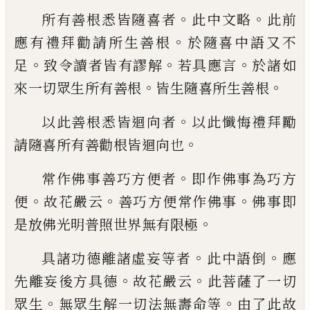
。
。
所有善根悉皆隨喜者
此中文略
此前
。
應有
禮拜勸請所生善根
於隨喜中語又不
。
。
。
足
致
令讀者皆有謬解
若具應言
於諸如
。
。
來一切
眾生所有善根
皆生隨喜所生善根
。
以此善根悉皆迴向者
以此懺悔禮拜勵
。
請
隨喜所有善勸根皆迴向也
。
常作佛事善巧方便者
即作佛事為巧方
。
。
。
便
故花嚴云
善巧方便常作佛事
佛事即
。
是放
佛光明普照世界無有限極
。
。
具諸功德離諸虛妄等者
此中語倒
應
。
。
先離
妄
後方具德
故花嚴云
此菩薩了一切
。
。
眾
生
無眾生
解一切法無壽命等
由了此故