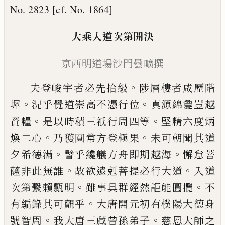
No. 2823 [cf. No. 1864]
大乘入道次第開決
京西明道場沙門曇曠撰
。
夫登峻宇者必先拾級
陟層樓者咸歷階
。
。
墀
況乎覺道崇高不憑行位
真源綿敻豈越
。
。
資
糧
是以時積三祇行周四等
堅精六度炳
。
。
煥
二心
乃獲圓常方登極果
未可朝聞其道
。
。
夕
希德滿
譬乎纔艤方舟即期越海
懈怠菩
。
。
薩
非此無誰
故欲遠剋菩提必行大道
入道
。
。
次
第繫賴㼼明
雖事具群經然詎能圓攬
不
。
有
編錄其可覿乎
大唐開元初有樸陽大德身
。
。
號智周
我
大唐三藏曾孫弟子
慈恩大師之