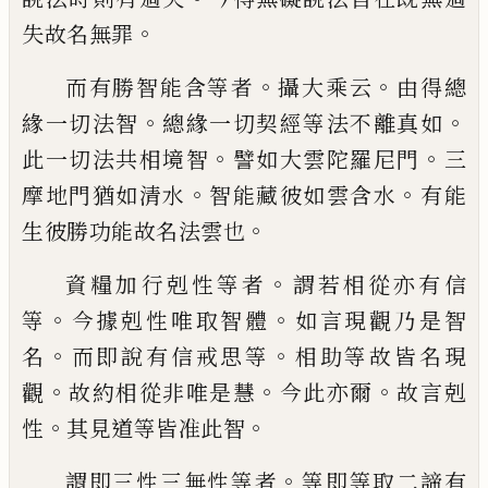
。
失故名無罪
。
。
而有勝智能含等者
攝大乘云
由得總
。
。
緣一
切法智
總緣一切契經等法不離真如
。
。
此一
切法共相境智
譬如大雲陀羅尼門
三
。
。
摩地
門猶如清水
智能藏彼如雲含水
有能
。
生彼
勝功能故名法雲也
。
資糧加行剋性等者
謂若相從亦有信
。
。
等
今
據剋性唯取智體
如言現觀乃是智
。
。
名
而即
說有信戒思等
相助等故皆名
現
。
。
。
觀
故約相
從非唯是慧
今此亦爾
故言剋
。
。
性
其見道等
皆准此智
。
謂即三性三無性等者
等即等取二諦有