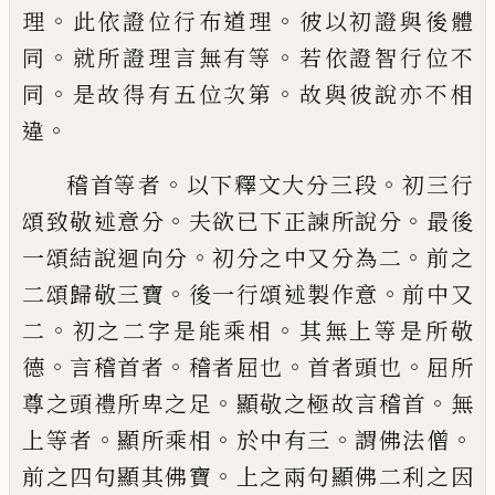
。
。
理
此依證位行布道理
彼以初證與
後體
。
。
同
就所證
理
言無有等
若依證智行位
不
。
。
同
是故得有五位次第
故與彼說
亦
不相
。
違
。
。
稽首等者
以下釋文大分三段
初三行
。
。
頌致
敬述意分
夫欲已下正諫所說分
最後
。
。
一頌
結說迴向分
初分之中又分為二
前之
。
。
二頌
歸敬三寶
後一行頌述製作意
前中
又
。
。
二
初之二字是能乘相
其無上等是所敬
。
。
。
。
德
言
稽首者
稽者屈也
首者頭也
屈所
。
。
尊之頭禮
所卑之足
顯敬之極故言稽首
無
。
。
。
。
上等者
顯
所乘相
於中有三
謂佛法僧
。
前之四句顯其
佛寶
上之兩句顯佛二利之因