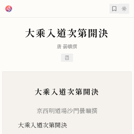
跳到主要內容
大乘入道次第開決
唐
曇曠
撰
大乘入道次第開決
京西明道場沙門曇曠撰
大乘入道次第開決