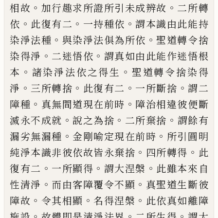
。
。
相故
加行趣求所證所引未
成
辨故
二所轉
。
。
。
依
此
復有二
一持種依
謂本識由此能持
。
。
染淨法
種
與染淨法
俱
為所依
聖道轉令捨
。
。
染得
淨
二迷悟依
謂真如由
此
能作迷悟根
。
。
本
諸染淨法依之得生
聖道轉令捨染得
。
。
。
。
淨
三
所轉捨
此復有二
一所斷捨
謂二
。
。
障種
真無
間道現在前時
障治相違彼
便
斷
。
。
。
滅永不成
就
說之為捨
二所棄捨
謂餘有
。
。
漏劣無漏種
金剛喻定現在前時
所引圓明
。
。
純淨本識非
彼依故皆永棄捨
四所轉得
此
。
。
。
復有二
一所
顯得
謂大涅槃
此雖本來自
。
。
性清淨
而由客
障覆令不顯
真聖道生斷彼
。
。
。
障故
令其相顯
名得涅槃
此依真如離障
。
。
。
施設
故體即是清
淨法界
二所生得
謂大