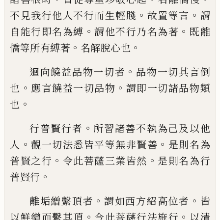
。
。
不見
我行他人不行而生輕賤
故置等言
謂
。
。
自能
行即名為縛
謂他不行乃名為著
既離
。
。
憍
等
所有縛著
名解脫心也
。
迴向饒益品物一切者
品物一切其言倒
。
。
也
應言饒益一切品物
謂即一切諸品物類
。
也
。
行普賢行
者
所習諸善不執為己及以他
。
。
人
觀一切法悉皆平等無非賢善
是則名為
。
。
普
賢之行
令此菩薩三業皆然
是則名為行
。
普
賢行
。
。
離垢繒繫頂者
謂如西方紹高位者
皆
。
。
以鮮
繒而繫其頂
今此菩薩行法施行
以清