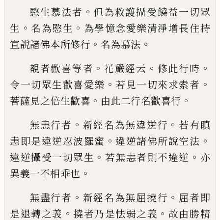
。
愍生慕法者
但為救護攝受饒益一切眾
。
。
生
名為愍生
為學憶念愛樂清淨增長住持
。
。
宣
說諸佛本所修行
名為慕法
。
。
。
覩者歡喜等者
花嚴經云
修此行時
。
。
令一切
眾生歡喜愛樂
若見一切來求索者
。
。
菩薩見
之倍生歡喜
由此二行名歡喜行
。
。
無恚行者
新經名為無違逆行
若有瞋
。
。
恚即
是違逆忍波羅蜜
違逆諸佛所說空法
。
。
違逆
攝受一切眾生
若無恚者則不違逆
亦
。
異義
一不相乖也
。
。
無盡行者
新經名為無屈撓行
屈者即
。
。
是退
轉之義
撓者乃是怯弱之義
故由勝精