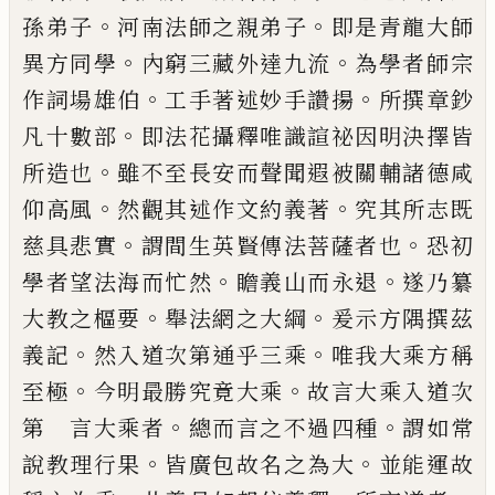
。
。
孫弟子
河南法師之親弟子
即是青龍大師
。
。
異方同學
內窮三藏外達九流
為學者師宗
。
。
作詞
場雄伯
工手著述妙手讚揚
所撰章鈔
。
凡十數部
即法花攝釋唯識諠祕因明決擇
皆
。
所造也
雖不至長安而聲聞遐被關輔諸
德咸
。
。
仰高風
然
觀
其述作文約義著
究其
所志既
。
。
慈具悲實
謂間生英賢傳法菩薩者
也
恐初
。
。
學者望法海而忙然
瞻義山而永退
遂乃纂
。
。
大教之樞要
舉法網之大綱
爰示方
隅撰茲
。
。
義記
然入道次第通乎三乘
唯我大
乘方稱
。
。
至極
今明最勝究竟大乘
故言大乘
入道次
。
。
第 言大乘者
總而言之不過四種
謂如常
。
。
說教理行果
皆廣包故名之為大
並
能運故