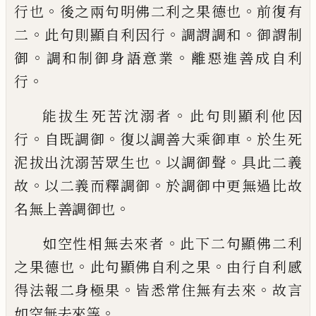
。
。
行也
後之兩
句明佛二利之
果德
也
前復有
。
。
。
二
此句則
顯自利因行
調謂調和
御謂制
。
。
御
調和制御
身語意業
離惡進
善成
自利
。
行
。
能拔生死苦沈溺者
此句則顯利他因
。
。
。
行
自
既調御
復以調善大乘御車
於生死
。
。
泥拔出
沈溺苦眾生也
以調御聲
具此二義
。
。
故
以二
義而釋調御
於調御中更無過比故
。
名無上
善調御也
。
如空性相無去來者
此下二句顯佛二利
。
。
之
果德也
此句顯佛自利之果
由行自利感
。
。
得
法報二身極果
皆悉常住無有去來
故言
。
如
空無去來等