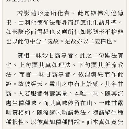
。
若影隨形應所化者
此句顯佛利他德
。
。
果
由
利他德從法報身而起
應
化化諸凡聖
如影
隨形而得起也又應所化如影隨形不捨離
。
。
也
以此句中
含
二義故
是故
亦以二義釋也
。
實相一味妙甘露等者
此之二句顯法寶
。
。
也
上句顯其真如理法
下句顯其所流教
。
。
法
而
言一味甘露等者
依涅槃經而作此
。
。
。
說
故彼
經云
雪山之中有上妙藥
其名甘
。
。
。
露
人若服
者得壽無量
本唯一味
隨其流
。
。
處生種種味
而其真味停留在山
一味甘露
。
。
喻實相如
隨
流諸味喻諸教法
隨諸眾生種
。
。
種根性
以彼
真如種種門說
而本真如竟無