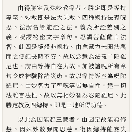
。
由得勝定及殊妙教等者
勝定即是等持
。
。
等
至
妙教即是法大乘教
四種總持法義呪
。
。
忍
法謂名等能詮之法
義
為
所詮差別之
。
。
義
呪
謂祕密文字章句
忍謂
菩
薩離言法
。
。
智
此四
是境體非總持
由念慧力未聞法義
。
聞之便
記長時不妄
故以念慧為法義二陀羅
。
。
尼也
謂由等持自在力故
加被諸呪所有章
。
句令
成神驗除諸災患
故以等持等至為呪陀
。
。
羅
尼
由妙智力了智呪等皆無自性
達一切
。
。
法
離言法
性
故以無
相妙智為忍陀羅尼
此
。
。
勝
定教及四總持
即是三地所得功德
。
以此為因能起三慧者
由因定故能發修
。
。
慧
因殊妙教發聞思慧
復
因總持
離
妄失