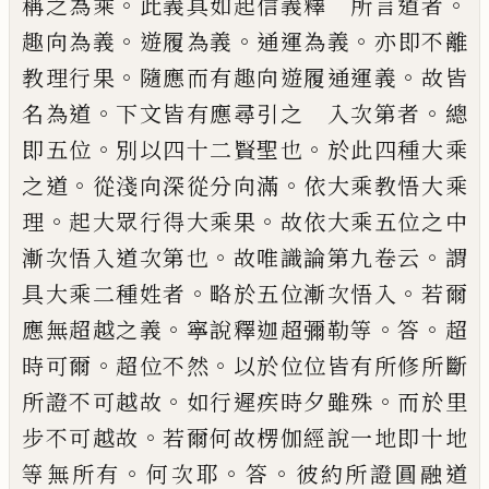
。
。
稱之為乘
此義具如起信義釋 所
言道者
。
。
。
趣向為義
遊履為義
通運為義
亦
即不離
。
。
教理行果
隨應而有趣向遊履通運
義
故皆
。
。
名為道
下文皆
有
應尋引之
入
次第者
總
。
。
即五位
別以四十二賢聖也
於此
四種大乘
。
。
之道
從淺向深從分向滿
依大乘
教悟大乘
。
。
理
起大眾行得大乘果
故依大乘
五位之中
。
。
漸次悟入道次第也
故唯識論第
九卷云
謂
。
。
具大乘二種姓者
略於五位漸次
悟入
若爾
。
。
。
應無超越之義
寧說釋迦超彌勒
等
答
超
。
。
時可爾
超位不然
以於位位皆有
所修所斷
。
。
所證不可越故
如行遲疾時夕雖
殊
而於里
。
步不可越故
若爾何故楞伽經說
一地即十地
。
。
。
等無所有
何次耶
答
彼約所證
圓融道