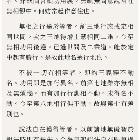
。
。
者
非缺間言顯功用義
無缺無間意說常在
。
。
無
相觀中
何妨常起作意住也
。
無相之行逾於等者
前三地行施戒定相
。
。
同
世間
次之三地得增上慧相同二乘
今至
。
。
無
相功用後邊
已過世間及二乘道
能於定
。
。
中
起有勝行
是故此地名遠行
地
也
。
不被一切有相等者
即約三義釋不動
。
。
名
功
用即是加行異名
前第七地雖亦無相
。
。
及無
煩惱
而有加行行動相不動
未得名不
。
。
動
今
至第八地相行俱不動
故與第七有差
。
別也
。
說法自在獲得等者
以前諸地
無
礙智於
。
說
法時則有過失
今得無礙說法自在既無過