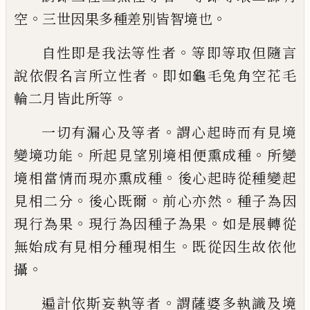
。
。
空
三世因果多種差別皆智境也
。
自性即是我法等性者
等即等取但隨言
。
說
依假名言所立性者
即如龜毛兔角空花毛
。
輪二月皆此所等
。
一切有漏心及等者
謂心起時而有見境
。
。
變
境功能
所起見望別境相便熏成種
所變
。
境
相當情而現亦熏成種
後心起時從種變起
。
。
。
見相二分
後心既爾
前心亦然
種子為因
。
。
現
行為果
現行為因種子為果
如是展轉從
。
無
始成有見相分種現相生
既從因生故依他
。
攝
。
遍計依斯妄執等者
謂薩婆多執識及境