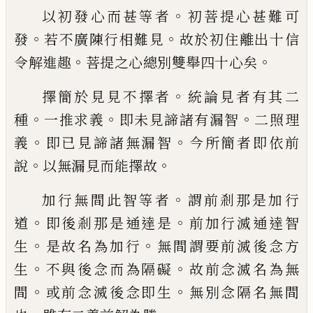
。
以初發心而甚等者
初菩提心甚難可
。
。
發
若
不廣陳行相難見
故於初住離出十信
。
。
令
解
進趣
菩提之心總別雙舉四十心矣
。
擇簡於見見不擇者
統論見者有其二
。
。
。
種
一
推求義
即未見諦諸有漏智
二照理
。
。
義
即已
見諦諸無漏智
今所簡者即依前
。
。
說
以無漏
見而能擇故
。
加行無間此智等者
謂前剎那是加行
。
。
道
即
後剎那是通達是
前加行滅通達智
。
。
生
是故
名為加行
無間謂要前滅後念方
。
。
生
不與後
念而為隔礙
故前念滅名為無
。
。
間
或前念滅
後念即生
無別念隔名無間