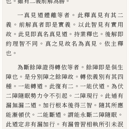
。
。
也
雖有二義前
解為勝
。
一真見道體離等者
此釋真見有其二
。
。
義
前
解真者即是實義
以此智見有實用
。
。
。
故
此見
即真名真見道
持業釋也
後解即
。
。
約理智不
同
真之見故名為真見
依主釋
。
也
。
為斷餘障證得轉依等者
餘障即是俱生
。
。
障
也
是分別障之餘障故
轉依義別有其四
。
。
。
。
種
一能轉道
此復有二
一能伏道
為
伏
。
。
二障
隨眠勢力令不引起
二障現行
此通有
。
。
漏無
漏二道
加行根本後得三智
隨其所應
。
。
。
能漸
頓伏
二能斷道
謂能永
斷
二障隨眠
。
此道定
非有漏加行
有漏曾習相執所引未泯