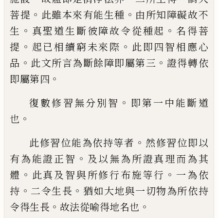
。
。
菩提
此雖本來有能
生種
由所知障礙故不
。
。
生
真聖道生斷彼障
故令從種起
名得菩
。
。
提
起已相續窮未來際
此即四智相應心
。
。
品
此文所言為斷餘障即
屬第三
證得轉依
。
即屬第四
。
復數修習無分別智
即第一中能斷道
。
也
。
此修習位能為依持等者
然修習位即以
。
有
為能證正智
及以無為所證真理而為其
。
。
體
此真及智與所修行布施等行
一為依
。
。
持
二
令生長
猶如大地與一切物為所依持
。
。
令得
生長
故法從喻得地名也