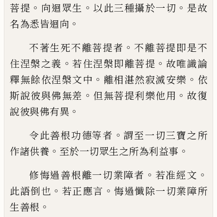
。
。
。
菩提
向迴眾生
以此三種攝於一切
是故
。
名為悉
皆迴向
。
不著生死不離菩提者
不離菩提即是不
。
。
住
涅槃之義
若住涅槃即離菩提
故唯識論
。
。
釋
無餘依涅槃文中
離相湛然寂滅安樂
依
。
。
斯
說彼與佛無差
但無菩提利樂他用
故復
。
說
彼與佛有異
。
令此善根功德等者
謂至一切三寶之所
。
。
作
諸供養
至於一切眾生之所為利益事
。
。
修悔過善根離一切業障者
若准經文
。
。
此語
倒也
若正應言
悔過懺除一切業障所
。
生善
根