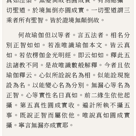
真如
涅槃
無變異故名圓成實
有為總攝一
。
。
切聖
道
於境無倒亦圓成實
一切聖道謂三
。
。
乘者
所有聖智
皆於證境無顛倒故
。
。
何故瑜伽但以等者
言五法者
相名分
。
。
別正
智如如
若准唯識瑜伽本文
皆云真
。
。
。
如
若依
楞伽金光明經
即云如如
釋此五
。
。
法諸教不
同
是故唯識數般解釋
今者且依
。
。
瑜伽釋云
心似所詮說名為相
似能詮現施
。
。
設為名
以
能變心名為分別
無漏心等名為
。
。
正智
心等
實性名曰真如
前二緣生依他起
。
。
攝
第五真
性圓成實收
遍計所執不攝五
。
。
事
既說正智
而屬依他
唯說真如圓成實
。
。
攝
寧言無漏亦
成實耶