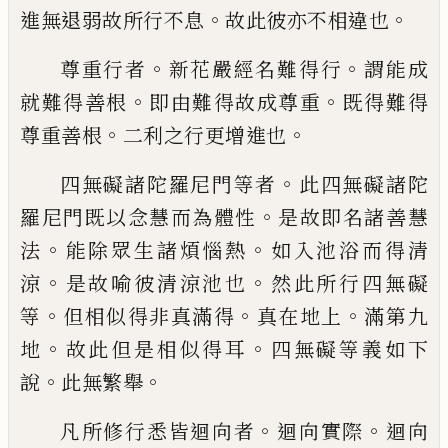
。
。
進無
退弱故所行不息
故此彼
亦
不相
違
也
。
。
尊重行者
新花嚴經名難得行
謂能成
。
。
就難
得善根
即由難得故成尊重
既得難得
。
。
尊重
善根
二利之行更增進也
。
四無礙諸陀羅尼門等者
此四無礙諸陀
。
羅
尼門既以念慧而為體性
是故即名諸善慧
。
。
法
能除眾生諸煩惱熱
如入池浴而得清
。
。
涼
是故喻彼清涼池也
然此所行四無礙
。
。
。
等
但
相似得非真滿得
真在地上
滿第九
。
。
地
故
此但是相似得耳
四無礙等義如下
。
。
說
此無
繁舉
。
。
凡所修行悉皆迴向者
迴向實際
迴向