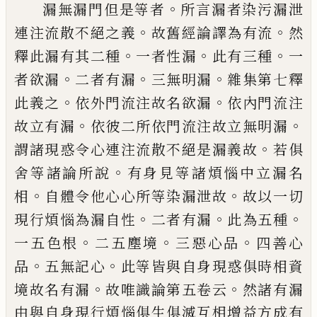
。
漏無漏門但是等者
所言漏者染污漏泄
。
。
連
注流散不絕之義
故舊經論譯為有流
然
。
。
。
釋
此漏有其二種
一者性漏
此有三種
一
。
。
。
者欲
漏
二者有漏
三無明漏
雜集第七釋
。
。
此義之
依外門流注故名欲漏
依內門流注
。
。
故立有
漏
依彼二所依門流注故立無明漏
。
謂諸現
惑令心連注流散不絕是漏義故
若俱
。
舍等
諸論所說
有身見等諸煩惱中立漏名
。
。
相
自
體令他心心所等染漏泄故
故以一切
。
。
。
現行
煩惱為漏自性
二者有漏
此為五種
。
。
。
一五色
根
二五塵境
三惡心品
四善心
。
。
品
五無記
心
此等皆與自身現惑俱時相資
。
。
境故名有
漏
故唯識論第五卷云
然諸有漏
由與自身
現行煩惱俱生俱滅互相增益方成有