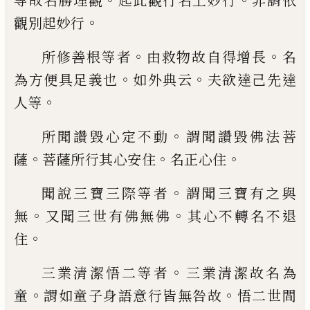
等
故名勝理觀
起此觀行名上妙行
非謂依
。
觀
別起妙行
。
。
所修善根等者
由救物故自得增長
名
。
。
為方
便具足義也
如外典云
夫欲達己先達
。
人等
。
所聞讚毀心定不動
謂聞讚毀佛法菩
。
。
。
薩
菩
薩所行其心安住
名正心住
。
聞說三寶三際等者
謂聞三寶有之與
。
。
無
又
聞三世有佛無佛
其心不轉名不退
。
住
。
三業清潔悟二等者
三業清潔故名為
。
。
童
謂
如童子身語意行皆無咎故
悟二世間