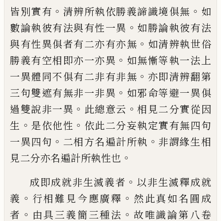
。
。
皆
別實有
清辨所執依勝義諦識境俱無
如
。
數
論執彼有法與有性一異
如勝論執彼有法
。
與有性異俱者有二亦有亦無
如清辨執世
俗
。
勝義有空相即亦一亦異
如無慚等執一
法上
。
一異體同不俱有二非有非無
亦即清
辨翻第
。
三句雙遮有無非一非異
如邪命等
避一異俱
。
。
過雙說非一異
此總意云
相見二
分實從因
。
。
生
是依他性
依此二分妄執定實
有無四句
。
。
一異四句
二相方名遍計所執
非
謂緣生相
。
見二分亦名遍計所執性也
。
成即成就非生滅義者
以非生滅釋成就
。
。
義
行相難見今應廣釋
然此真如名圓成
。
。
者
由
具三義簡三種法
故唯識論第八卷