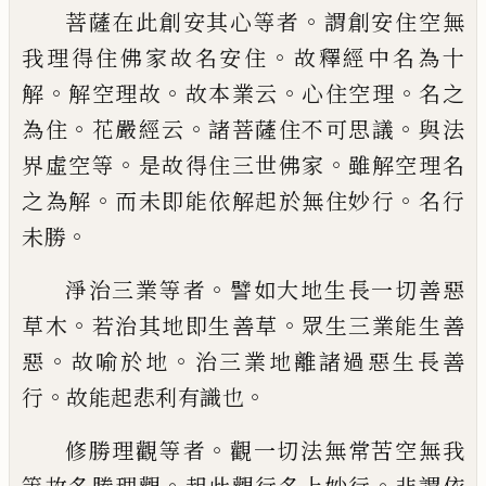
。
菩薩在此創安其心等者
謂創安住空無
。
我
理得住佛家故名安住
故釋經中名為十
。
。
。
。
解
解空理故
故本業云
心住空理
名之
。
。
。
為住
花
嚴經云
諸菩薩住不可思議
與法
。
。
界虛空等
是故得住三世佛家
雖解空理名
。
。
之為解
而
未即能依解起於無住妙行
名行
。
未勝
。
淨治三業等者
譬如大地生長一切善惡
。
。
草
木
若治其地即生善草
眾生三業能生善
。
。
惡
故喻於地
治三業地離諸過惡生長善
。
。
行
故
能起悲利有識也
。
修勝理觀等者
觀一切法無常苦空無我
。
。