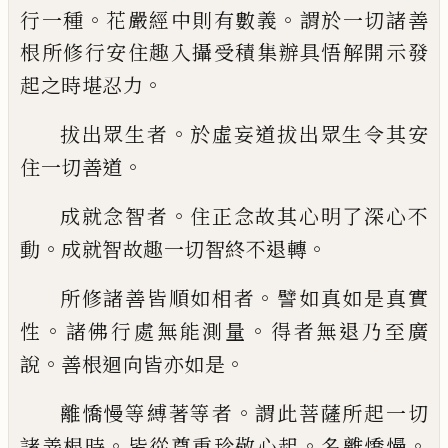
。
。
行一
種
花嚴經中則有數義
謂於一切諸善
根所
修行安住趣入攝
受
積集辦具悟解開示發
。
起之時
堪
忍力
。
拔出眾生者
於虛妄道拔出眾生令其安
。
住
一切善道
。
成就念智者
住正念故其心明了深心不
。
。
動
成就智故趣一切智終不退轉
。
所修諸善皆順如相者
譬如真如是真實
。
。
性
諸佛行處無能測量
得者無退乃至廣
。
。
說
善
根迴向皆亦如是
。
離憍慢等縛著等者
謂此菩薩所起一切
。
。
。
諸
善根時
皆從尊重珍敬心起
名離憍慢