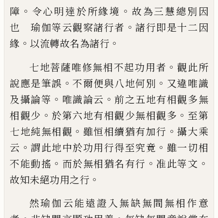
。
。
障
令心明達於所緣境
故
為
三慧總別因
。
也
瑜伽等云觀察諸行者
諸行即是十二因
。
。
緣
以流轉故名為諸
行
。
七地菩薩唯修無相不起功用者
觀此所
。
。
說
應是筆誤
不爾便與八地何別
又違唯識
。
。
及
攝論等
唯識論云
前之五地有相觀多無
。
。
相
觀少
於第六地有相觀少無相觀多
至第
。
。
七
地純無相觀
雖恒相續猶有加行
攝大乘
。
。
云
謂此地中於功用行得至究竟
雖一切相
。
。
。
不
能動搖
而於無相猶名有行
准此等文
。
故知
未絕功用之行
然瑜伽云能遠證入無缺無間無相作意