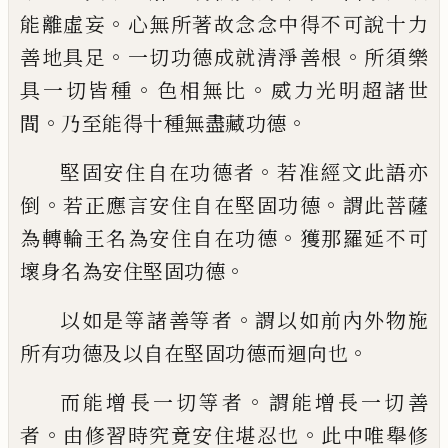
。
能
離虛妄
心無所著故念念中得不可說十力
。
。
善地具足
一切
功
德成就清淨善根
所須樂
。
。
具一切皆種
色相無比
威力光明超諸世
。
。
間
乃至能得十種無盡藏功德
。
堅固安住自在功德者
若准經文此語亦
。
。
倒
若正應言安住自在
堅固
功德
謂此菩薩
。
為
轉輪王名為安住自在功德
獲那羅延不可
。
壞身名為安住堅固功德
。
以如是等諸善等者
謂以如前內外物施
。
所
有功德及以自在堅固功德而迴向也
。
而能增長一切等者
謂能增長一切善
。
。
者
由
修習時究竟安住堪忍也
此中唯舉修