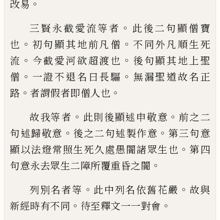
。
改易
。
三賢永截愛流等者
此後二句顯僧寶
。
。
也
初
句顯其地前凡僧
不同外凡順生死
。
。
流
今截
愛河欲超渡也
後句顯其地上聖
。
。
僧
一證不
退名曰長驅
無漏聖道故名正
。
。
路
者謂假者
即僧人也
。
。
故我等者
此則後顯述申敬意
前之二
。
。
句述
歸敬意
後之二句述製作意
第三句意
。
顯以
法燈常照生死久處愚闇諸眾生也
第四
。
句
意永去眾生二障所覆重昏之闇
。
。
列別名
者等
此中列名依舊花嚴
故與
。
。
新經
時有不同
待
至
釋文一一對會