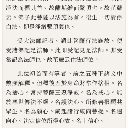
。
。
淨法
而標其首
故離垢繒而繫頂也
故花嚴
。
。
云
佛
子此菩薩以法施為首
後生一切清淨
。
。
白法
即是淨繒繫頂義也
。
。
受大法師記者
謂此菩薩行法施故
便
。
。
受諸
佛記是法師
此即受記見是法師
非受
。
。
當記
為法師也
故花嚴云住法師位
。
此位初首而有等者
前之五種下諸文中
。
。
數
頻解釋
但釋後五於身命財常作捨相
名
。
。
。
為
捨心
常持菩薩三聚淨戒
名為戒心
能
。
。
於惡
世傳法不絕
名護法心
所修善根願共
。
。
。
眾生
名為願心
咸起諸行咸向菩提
名迴
。
。
。
向心
決
定信位所得心故
名十信心