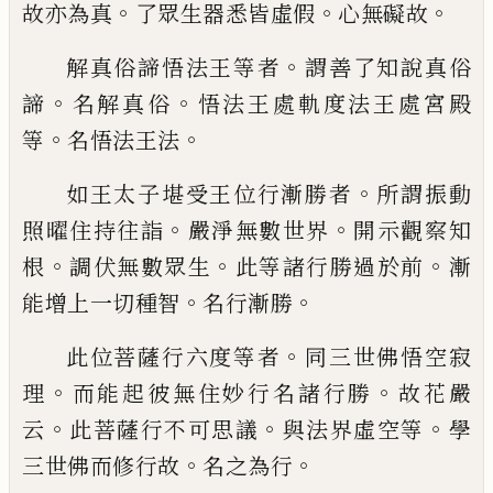
。
。
。
故亦
為真
了眾生器悉皆虛假
心無礙故
。
解真俗諦悟法王等者
謂善了知說真俗
。
。
諦
名解真俗
悟法王處軌度法王處宮殿
。
。
等
名
悟法王法
。
如王太子堪受王位行漸勝者
所謂振動
。
。
照
曜住持往詣
嚴淨無數世界
開示觀察知
。
。
。
根
調伏無數眾生
此等諸行勝過於前
漸
。
。
能增
上
一切種智
名行漸
勝
。
此位菩薩行六度等者
同三世佛悟空寂
。
。
理
而能起彼無住妙
行
名諸行勝
故花嚴
。
。
。
云
此
菩薩行不可思議
與法界虛空等
學
。
。
三世佛
而修行故
名之為行