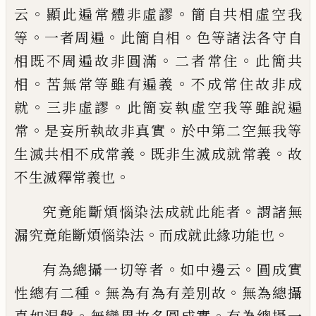
。
。
云
顯此
遍常體非虛謬
簡自共相虛空我
。
。
。
等
一者周
遍
此簡自相
色等諸法各守自
。
。
相既不周遍
故非圓滿
二者常住
此簡共
。
。
相
苦無常等雖
有遍義
不成常住故非成
。
。
就
三非虛謬
此簡
妄執虛空我等雖說遍
。
。
常
是妄所執故非真
實
於中第二空無我等
。
。
生滅共相不成常義
既非生滅成就常義
故
。
不生滅釋常義也
。
究竟能斷煩惱染法成就此能者
謂諸無
。
。
漏
究竟能斷煩惱染法
而成就此緣功能也
。
。
有為總攝一切等者
如中邊云
圓成實
。
。
性總
有二種
無為有為有差別故
無為總攝
。
。