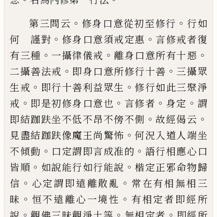
。
。
第三問云
修身口意從初至修行
行如
。
。
何
謹對
修身口意須戒定惠
言修戒者復
。
。
。
有三
種
一攝律儀戒
離身口意所有十惡
。
。
二攝善
法戒
即身口意所修行十善
三攝眾
。
。
生戒
即
行十善利益眾生
修行如此三聚淨
。
。
。
。
戒
即是
初修身口意也
言修者
身定
謂
。
。
即結跏趺
坐不低不昂不傍不側
故經偈云
。
見盡結跏
趺像魔王尚驚怖
何況入道人端坐
。
。
不傾動
口定謂即言成准的
語行相應心口
。
。
皆順
如
說能行如行能說
楷定正邪命物歸
。
。
信
心定
謂即遠離散亂
常在有相無相三
。
。
昧
恒不遠
離心一境性
有相定者即經所
。
。
。
說
觀佛三昧
觀淨土等
無相定者
即經所