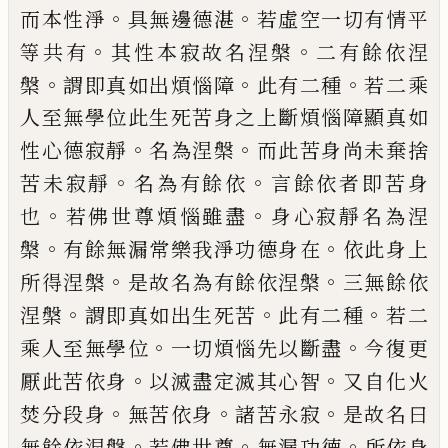
。
。
而本
性淨
具無邊德湛
若虛空一切有情平
。
。
等共
有
其性本寂故名涅槃
二有餘依涅
。
。
。
槃
謂
即真如出煩惱障
此有二種
若二乘
人至無
學位此生死苦身之上斷煩惱障顯真如
。
。
性心
德寂靜
名為涅槃
而此苦身尚未棄捨
。
。
苦未
寂靜
名為有餘依
言餘依者即苦身
。
。
也
若
佛世尊煩惱雖盡
身心寂靜名為涅
。
。
槃
有餘
無漏常樂我淨功德身在
依此身上
。
。
所得涅
槃
是故名為有餘依涅槃
三無餘依
。
。
。
涅槃
謂
即真如出生死苦
此有二種
若二
。
。
乘人至無
學位
一切煩惱先以斷盡
今復更
。
。
厭此苦依
身
以滅盡定滅其心智
又自化火
。
。
。
焚分段身
無苦依身
諸苦永寂
是故名曰
。
。
。
無餘依涅
槃
若佛世尊
無漏功德
所依身