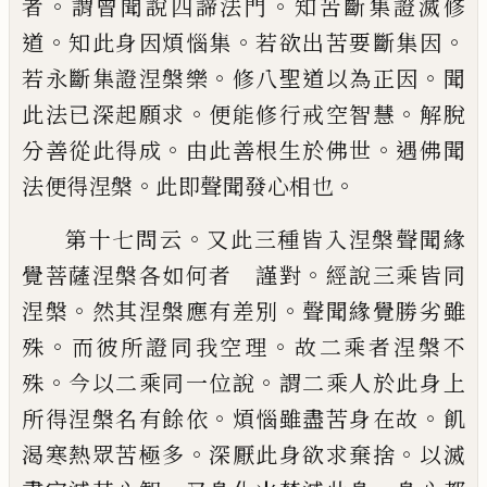
。
。
者
謂曾聞說四諦法門
知
苦斷集證滅修
。
。
。
道
知此身因煩惱集
若欲出
苦要斷集因
。
。
若永斷集證涅槃樂
修八聖道
以為正因
聞
。
。
此法已深起願求
便能修行戒
空智慧
解脫
。
。
分善從此得成
由此善根生於
佛世
遇佛聞
。
。
法便得涅槃
此即聲聞發心相
也
。
第十七問云
又此三種皆入涅槃聲聞緣
。
覺
菩薩涅槃各如何者 謹對
經說三乘皆同
。
。
涅槃
然其涅槃應有差別
聲聞緣覺勝劣雖
。
。
殊
而彼所證同我空理
故二乘者涅槃不
。
。
殊
今以二乘同一位說
謂二乘人於此身上
。
。
所
得涅槃名有餘依
煩惱雖盡苦身在故
飢
。
。
渴
寒熱眾苦極多
深厭此身欲求棄捨
以滅