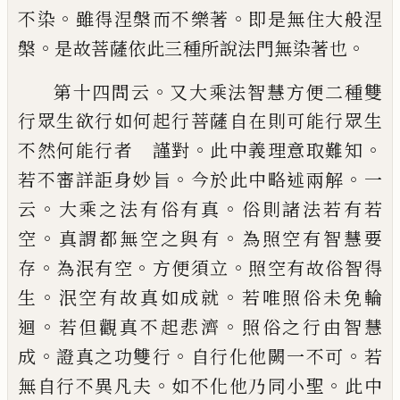
。
。
不染
雖得涅槃而
不樂著
即是無住大般涅
。
。
槃
是故菩薩依此
三種所說法門無染著也
。
第十四問云
又大乘法智慧方便二種雙
行
眾生欲行如何起行菩薩自在則可能行眾生
。
。
不然何能行者 謹對
此中義理意取難知
。
。
若不審詳詎身妙旨
今於此中略述兩解
一
。
。
云
大乘之法有俗有真
俗則諸法若有若
。
。
空
真謂都無空之與有
為照空有智慧要
。
。
。
存
為
泯有空
方便須立
照空有故俗智得
。
。
生
泯空
有故真如成就
若唯照俗未免輪
。
。
迴
若但觀
真不起悲濟
照俗之行由智慧
。
。
。
成
證真之功
雙行
自行化他闕一不可
若
。
。
無自行不異凡
夫
如不化他乃同小聖
此中