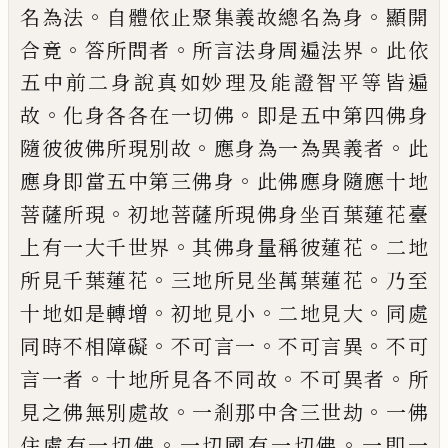
。
。
名為法
自體依止聚集義故總名
為身
顯開
。
。
。
合竟
答所問者
所言法身周遍法
界
此依
五中前二身說真如妙理及能證智
平等皆遍
。
。
故
化身各各在一切佛
即是五中
第四佛身
。
。
隨彼彼佛所現別故
應身為一為
異義者
此
。
應身即當五中第三佛身
此佛應
身隨應十地
。
菩薩所現
初地菩薩所現佛身
坐百葉蓮花臺
。
。
上有一大千世界
其佛身量
稱彼蓮花
二地
。
。
所見千葉蓮花
三地所見坐
萬葉蓮花
乃至
。
。
。
十地如是轉增
初地見小
二
地見大
同處
。
。
。
同時不相障礙
不可言一
不可
言異
不可
。
。
。
言一者
十地所見各不同故
不
可異者
所
。
。
見之佛無別處故
一剎那中含三
世劫
一佛
。
。
住處有一切佛
一切國有一切佛
一即一