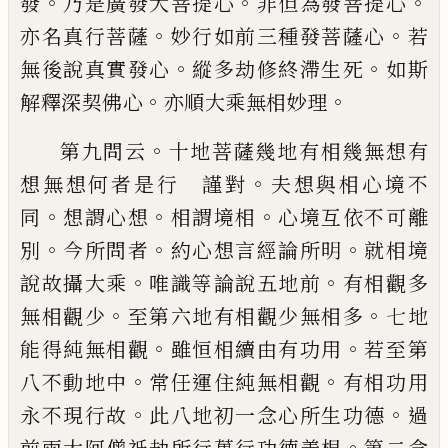
。
。
。
發
乃是廣發大菩
提心
非但為發菩提心
。
。
亦名真行菩薩
妙
行如前三種發菩薩心
若
。
。
無後說真實發心
縱多劫修終滯生死
如斯
。
。
解釋深契佛心
亦
順大乘無相妙理
。
第九問云
十地菩薩幾地有相幾無想有
。
想無
想何者是行 謹對
夫想與相心境不
。
。
。
同
想
謂心想
相謂境相
心境互依不可離
。
。
。
別
今所
問者
約心想言經論所明
就相境
。
。
說故攝大
乘
唯識等論說五地前
有相觀多
。
。
無相觀少
至第六地有相觀少無相多
七地
。
。
能得純無
相觀
雖恒相續由有功用
若至第
。
。
八不動地
中
常任運住純無相觀
有相功用
。
。
永不現行
故
此八地初一念心所生功德
過
。