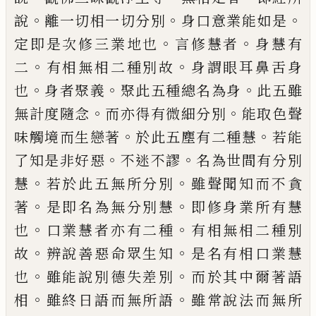
。
。
。
說
離一切相一
切分別
身口意業能如是
。
。
定即是次修三業
地也
言修慧者
身慧有
。
。
二
有相無相二種
別故
身謂眼耳鼻舌身
。
。
。
也
身者聚義
聚此五
種總名為身
此五雖
。
。
無計度隨念
而亦得有
微細分別
能取色聲
。
。
味觸境而生戀著
於此
五塵有二種慧
若能
。
。
了知是非好惡
不迷不
謬
名為世間有分別
。
。
慧
若於此五無所分別
雖聲聞知而不貪
。
。
著
是即名為無分別慧
即
修身業所有慧
。
。
也
口業慧者亦有二種
有相
無相二種別
。
。
故
辨說善惡命眾生知
是名
有相口業慧
。
。
也
雖能說別德失差別
而於其
中爾著語
。
。
相
雖終日語而無所語
雖常說法
而無所