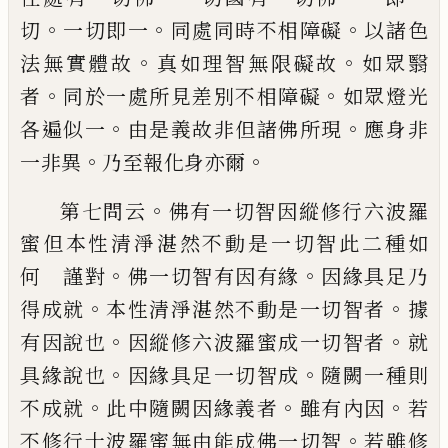
。
。
。
切
一切即一
同處同時不相障礙
以
諸色
。
。
法無實體故
真如理智無限礙故
如眾
翳
。
。
者
同於一處所見差別不相障礙
如眾燈
光
。
。
各遍似一
由是義故非但諸佛所現
應身
非
。
。
一非異
乃至報化身亦爾
。
第七問云
佛有一切智因縱修行六波羅
蜜
但本性清淨湛然不動是一切智此二種如
。
。
何
謹對
佛一切智有因有緣
因緣具足乃
。
。
得
成就
本性清淨湛然不動是一切智者
據
。
。
有
因說也
因縱修六波羅蜜成一切智者
就
。
。
具
緣說也
因緣具足一切智成
隨闕一種則
。
。
。
不
成就
此中隨闕因緣義者
雖有內因
若
。
不修
行十波羅蜜無由能成佛一切智
若雖修