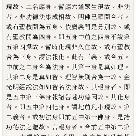
。
。
。
現故
二名應身
暫應六
道眾生現故
非法
。
。
。
者
非功德法集成相故
明
佛已顯開合者
。
。
或有聖教開為五身
依廣義
門是分別故
或
。
有聖教開為四身
即五身
中前之四身不說第
。
。
五第四攝故
暫時化現
非久住故
或有聖教
。
。
。
。
合為三身
謂法報化
此
有三義
或合五
。
。
中前之二身名為法身
其
第一身是真如理
。
。
其第二身是真如智
理智
無別合為一故
金
。
。
光明經說法如如智名法
身故
其報身者
即
。
是五中第三佛身報諸菩
薩功德因故
其化身
。
。
。
者
即五中第四化身
謂
地前凡小現故
第
。
。
二義者
或初法身即前五
中第一佛身
是諸
。
。
功德法之體故
言報身者
合前五中第二第