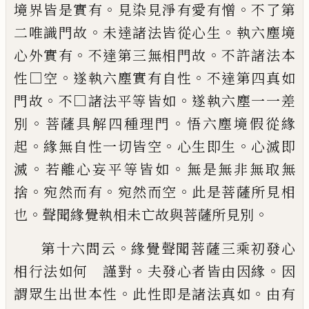
。
。
境界皆
是實有
見染見淨有愛有憎
不了第
。
。
二唯識
門故
未達諸法皆從心生
執六塵境
。
。
心外實
有
不達第三無相門故
不許諸法本
。
。
性□空
遂執六塵實有自性
不達第四真如
。
。
門故
不
□諸法平等皆如
遂執六塵一一差
。
。
別
菩
薩具解四種理門
悟六塵境假從緣
。
。
。
起
緣無
自性一切皆空
心生即生
心滅即
。
。
滅
若離心
妄平等皆如
無是無非無取無
。
。
。
捨
宛然而有
宛然而空
此是菩薩所見相
。
。
也
聲聞緣覺執
相未亡故與菩薩所見別
。
第十六問云
緣覺聲聞菩薩三乘初發心
。
。
相
行法如何 謹對
夫發心者皆由因緣
因
。
。
謂
眾生出世本性
此性即是諸法真如
由有