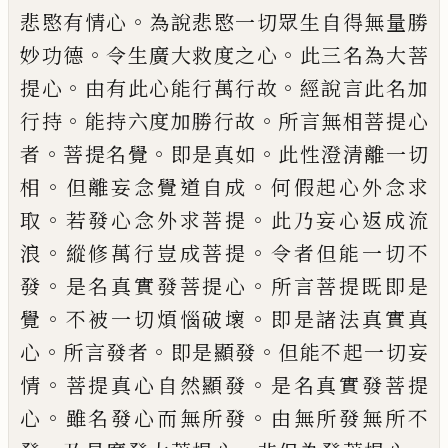
。
悲愍有情心
為說悲愍一切眾生自得無量
勝
。
。
妙功德
令生廣大救度之心
此三名為大
菩
。
。
提心
由有此心能行萬行故
經說言此名
加
。
。
行持
能持六度加勝行故
所言無相菩提
心
。
。
。
者
菩提名覺
即是真如
此性澄清離一切
。
。
相
但離妄念覺道自成
何假起心外念求
。
。
取
若發心念外求菩提
此乃妄心返成流
。
。
浪
縱
修萬行豈成菩提
令者但能一切不
。
。
發
是名
真實發菩提心
所言菩提既即是
。
。
覺
不被一
切煩惱破壞
即是諸法真實真
。
。
。
心
所言發
者
即是顯發
但能不起一切妄
。
。
情
菩提真心
自然顯發
是名真實發菩提
。
。
心
雖名發心而
無所發
由無所發無所不