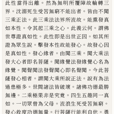
。
此
性當得出離
然為無明所覆障故輪轉三
。
。
界
沈溺死生受苦無窮不能出者
皆由不聞
。
。
三乘
正法
此三乘法法界所流故
能熏發真
。
。
。
如本
性
令其起三乘之心
此義云何
謂佛
。
。
世尊證
真如性
此性即是出世正因
如其所
。
。
證為眾
生說
擊發本性故能發心
故發心因
。
。
。
是真如
性
發心緣者
由聞三乘
聞大乘法
。
發大心
者即名菩薩
聞緣覺法發緣覺心名為
。
。
緣覺
聞聲聞法發聲聞心即名聲聞
今此菩
。
。
薩發
心相者
謂聞大乘所說正法
說有為法
。
。
過患
極多
世間諸法皆破壞
諸佛功德最勝
。
。
無邊
二乘極果非是究竟
四生五趣同一真
。
。
。
如
一
切眾曾為父母
流浪生死受苦無窮
。
。
發心救
度功德無量
行菩薩行能利自他
勇