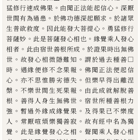
。
。
猛修行
速成佛果
由聞正法能起信心
深厭
。
。
世間
有為過患
於佛功德深起願求
於諸眾
。
。
生普
欲救度
因此能發大菩提心
勇猛修行
。
。
菩薩
妙
此是菩薩發心相也
緣覺乘人發心
。
。
相者
此由宿世善根所成
於證果時出無佛
。
。
世
故
發心相微隱難知
謂於過去種善□
。
。
時
遇緣
便修不念果報
佛聞正法便起信
。
。
心
亦不思
惟勝劣德失
但樂早得出離涅
。
。
槃
不樂世間
生死果報
由此成就解脫善
。
。
根
善得人身生
無佛世
宿世所種善根力
。
。
強
暫過外緣成緣
覺果
及得果已不樂度
。
。
人
常厭喧煩樂獨善
寂
故有經中名為獨
。
。
覺
此是緣覺發心之相
聲聞乘人發心相