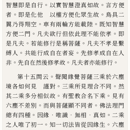
。
。
智慧即是自行
以實智慧澄真如故
言方便
。
。
者
即是化他 以
權方便化眾生故
鳥具二
。
。
翼乃得翔空
車有
兩輪方能載陸
既知智慧
。
。
方便二門
凡夫欲
行但依此理不能依孝
即
。
。
是凡夫
若能修行
是稱菩薩
凡夫不孝是繫
。
。
縛人
共能行成自
在者妄
先修孝成自在人
。
。
。
非
先自在然後修
孝故
凡夫者亦能修行
。
第十五問云
聲聞緣覺菩薩三乘於六塵
。
。
境
各如何見 謹對
三乘所見理合不同
然
。
。
其
二乘多分相似故
有聖教合名下乘
見有
。
。
六
塵不差別
而與菩薩顯不同者
佛法理門
。
．
．
．
。
總
有四種
因緣
唯識
無相
真如
二乘
。
。
之人唯
了初一
知一切法皆從因緣生
六塵