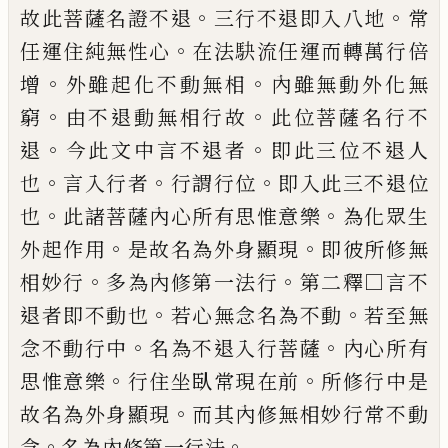
。
。
故此菩
薩名證不退
三行不退即入八地
常
。
任運住
純無性心
在法駃流任運而轉萬行倍
。
。
增
外
雖起化不動無相
內雖無動外化無
。
。
窮
由不
退動無相行故
此位菩薩名行不
。
。
退
今此文
中言不退者
即此三位不退人
。
。
。
也
言入行者
行謂行位
即入此三不退位
。
。
也
此諸菩薩內
心所有思惟意樂
為化眾生
。
。
外起作用
是
故名為外身顯現
即彼所修無
。
。
相妙行
多為
內修第一法行
第二釋□言不
。
。
退者即不動
也
若心無念名為不動
若至無
。
。
念不動行中
名為不退入行菩薩
內心所有
。
。
思惟意樂
行
住坐臥常現在前
所修行中是
。
故名為外身
顯現
而其內修無相妙行常不動
。
。
念
名為內
修第一行法