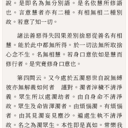
。
。
說
是即名為無分別語
是名依慧所
修語
。
。
也
言意慧者亦有二種
有相無相二種
別
。
。
故
若意了知一切
諸法善惡得失因果差別捨惡從善名有相
。
。
慧
能於此中都無所得
於一切法無所取捨
。
。
心念不生
名無相慧
若身口意依如是慧而
。
。
修行者
是究竟修身口意也
。
第四問云
又今處於五濁惡世自說無縛
。
彼
亦無解義如何者 謹對
濁者滓穢不清淨
。
。
義
眾生所以處濁劫者
由自身命不清淨
。
。
。
故
眾生及命皆渾濁者
由煩惱濁
有煩惱
。
。
者
由
其見濁妄見塵沙
遍處生執不清淨
。
。
。
故
名之
為濁眾生
本性即是真如
常樂我