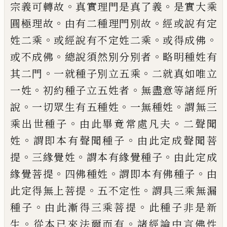
。
。
宗義可轉故
真實理門是真了義
是實大乘
。
。
圓極理故
由有二種理門別故
經或說有定
。
。
。
姓二乘
或經說有不定姓二乘
或得成佛
。
。
或
不成佛
總說須然別分別者
略明種姓有
。
。
其
二門
一就種子別立五乘
二就真如唯立
。
。
一
姓
初約種子立五姓者
無盡意等諸經所
。
。
。
說
一切眾生有五種姓
一無種姓
謂無三
。
。
乘出
世種子
由此畢竟常處凡夫
二聲聞
。
。
姓
謂即
本有聲聞種子
由此定成聲聞菩
。
。
。
提
三緣覺
姓
謂本有緣覺種子
由此定成
。
。
。
緣覺菩提
四
佛種姓
謂即本有佛種子
由
。
。
此定得無上菩
提
五不定性
謂具三乘無漏
。
。
種子
由此漸得
三乘菩提
此種子非是新
。
。
生
從本已來法爾
而有
諸經論中言佛性