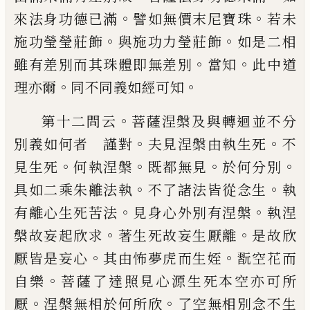
。
。
來法身
功德已滿
譬如無價末尼寶珠
若未
。
。
施功瑩
瑩莊飾
與施功力瑩莊飾
如是二相
。
。
雖有差
別而其珠體即無差別
當知
此中道
。
。
理亦爾
同不同義如經可知
。
第十二問云
菩薩涅槃及與轉迴並不分
。
。
別
義如何者 謹對
夫見涅槃由執生死
不
。
。
。
。
見
生死
何執涅槃
既都無見
於何分別
。
。
具如二
乘朱離法執
不了諸法皆從念生
執
。
。
有離心
生死苦法
見身心外別有涅槃
執涅
。
。
槃故妄
起欣求
著生死故妄生厭離
是故欣
。
。
厭皆是
妄心
其由怖夢虎而生姪
翫空花而
。
自樂
菩
薩了達照見心源生死本空亦可所
。
。
厭
涅槃
無相於何所欣
了空無相別念不生