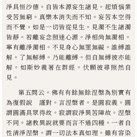
。
。
淨具恒沙
德
自皆本源妄生諸見
起煩惱業
。
。
受苦無窮
真樂本消失而不知
妄苦本空得
。
。
而不覺
如
是一切皆從見生
見濁不生諸濁
。
。
。
皆靜
若
離妄念照達心源
淨相尚無濁相
。
。
寧有離淨
濁相
不見身心無罣無礙
誰縛誰
。
。
。
解
了無解
縛
乃能離縛
但自無縛彼亦能
。
。
解
如斯妙
義著在群經
伏願彼尋照然自
。
見
。
第五問云
佛有有餘無餘涅槃為別實有
。
。
。
為
復假說 謹對
言涅槃者
是圓寂義
圓
。
。
謂圓
滿具眾得故
寂謂寂淨異苦障故
涅槃
。
。
不同
諸教異說就要而言不過四種
一者自
。
。
性清
淨涅槃
謂一切法本真如理
雖有容染