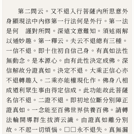
。
第二問云
又不退入行菩薩內所思意外
。
身
顯現法中內修第一行法何是外行
第一法
。
。
是
何 謹對所問
深遠文意難知
須述兩解
。
。
。
以
通妙趣
第一釋云
夫云不退總有三種
。
。
一信
不退
即十住初自信己身
有真如法性
。
。
。
無動
念
是本源心
由有此性決定成佛
深
。
。
信解故
分證真如
決定不退
大乘正信心亦
。
。
不退轉
趣入
二乘亦能權現化作
佛身八相
。
成道利
眾生事由得定信成
此功能故此菩薩
。
。
名信
不退
二證不退
即初地位斷分別障正
。
。
證真
如
一念能至百佛世界供養百佛
請轉
。
法輪
開導群生拔濟云識
由證真如離分別
。
。
。
故
不
起一切煩惱
□□永不退失
真無漏