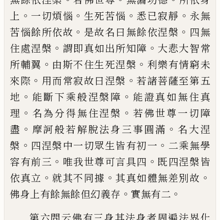
。
。
。
。
上
一切煩
惱
生死苦惱
悉已寂靜
永無
。
。
苦惱餘所依故
是故名曰無餘依涅槃
四無
。
。
住處涅槃
謂即
真如出所知障
大悲大智常
。
。
所輔翼
由斯不
住生死涅槃
利樂有情窮未
。
。
來際
用而常寂
故曰涅槃
若諸菩薩至第五
。
。
地
能斷下乘般
涅槃障
能證真如無住真
。
。
理
名為分得無住
涅槃
若佛世尊一切障
。
。
盡
摩訶般若解脫法
身三事圓滿
名大涅
。
。
槃
四涅槃中一切眾生
皆有初一
二乘無學
。
。
容有前三
唯我世尊可
言具四
既四涅槃皆
。
。
。
依真立
就其不同據
其
真如體無差別故
。
。
佛身上有餘無餘但幻義
存
實無有二
第六問云佛有三身其法身者周遍法界化