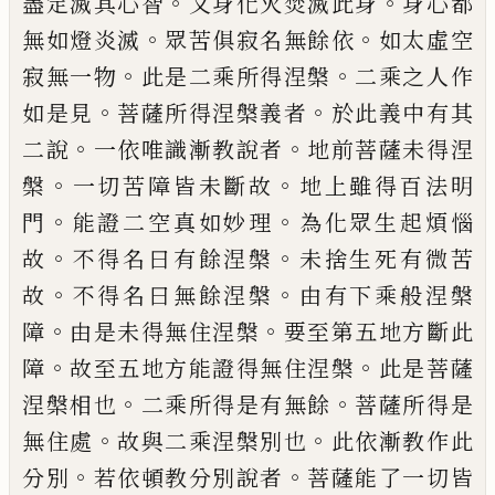
。
。
盡
定滅其心智
又身化火焚滅此身
身心都
。
。
無
如燈炎滅
眾苦俱寂名無餘依
如太虛空
。
。
寂
無一物
此是二乘所得涅槃
二乘之人作
。
。
如
是見
菩薩所得涅槃義者
於此義中有其
。
。
二
說
一依唯識漸教說者
地前菩薩未得涅
。
。
槃
一切苦障皆未斷故
地上雖得百法明
。
。
門
能
證二空真如妙理
為化眾生起煩惱
。
。
故
不得
名曰有餘涅槃
未捨生死有微苦
。
。
故
不得名
曰無餘涅槃
由有下乘般涅槃
。
。
障
由是未得
無住涅槃
要至第五地方斷此
。
。
障
故至五
地方能證得無住涅槃
此是菩薩
。
。
涅槃相也
二乘所得是有無餘
菩薩所得是
。
。
無住處
故
與二乘涅槃別也
此依漸教作此
。
。
分別
若依
頓教分別說者
菩薩能了一切皆