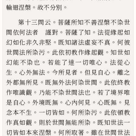
。
。
輪迴涅
槃
故不分別
。
第十三問云
菩薩所知不善涅槃不染世
。
。
間
依何法者 謹對
菩薩了知
法從緣起如
。
。
幻
如化非久非堅
既知諸法虛妄不真
何彼
。
。
世
間法所染污
此依初教作緣起觀
知世如
。
。
幻
能不染也
若能了達一切唯心
法從心
。
。
。
。
生
心
外無法
今所見者
但見自心
離之
。
。
外都無所
見
既無外法何染世間
此依終教
。
。
作唯識觀
乃能不染世間法也
若了境界唯
。
。
。
。
是自心
外
境既無
心內何見
心既無
見
。
。
。
念本不生
一切
皆如
何所染污
此依頓教
。
。
作真如觀
則於世
間無能所染
既知世法一
。
。
切皆如本來涅槃
何所取著
雖在世間世法