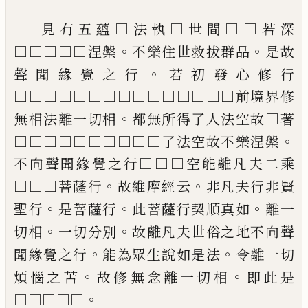
見有五蘊□法執□世間□□若深
。
。
□□□
□□涅槃
不樂住世救拔群品
是故
。
聲聞緣
覺之行
若初發心修行
□□□□□□□□
□□□□□□□前境界修
。
無相法離一切
相
都無所得了人法空故□著
。
□□□□□
□□□□□了法空故不樂涅槃
不向聲聞
緣覺之行□□□空能離凡夫二乘
。
。
□□□
菩薩行
故維摩經云
非凡夫行非賢
。
。
。
聖行
是
菩薩行
此菩薩行契順真如
離一
。
。
切相
一切
分別
故離凡夫世俗之地不向聲
。
。
聞緣覺之
行
能為眾生說如是法
令離一切
。
。
煩惱之苦
故修無念離一切相
即此是
。
□□□□□