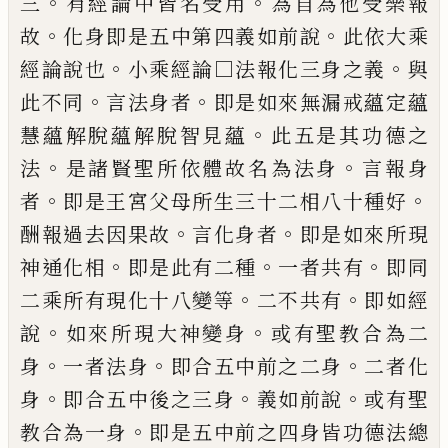
。
。
三
有經論中皆名受用
為
自為他受樂報
。
。
故
化身即是五中第四義如
前說
此依大乘
。
。
經論說也
小乘經論□法
報化三身之義
與
。
。
此不同
言法身者
即是如
來無漏戒蘊定蘊
。
慧蘊解脫蘊解脫智見蘊
此五是其功德之
。
。
法
是諸賢聖所依體故名
為法身
言報身
。
。
者
即是王宮父母所生三十
二相八十種好
。
。
酬報過去因果故
言化身者
即是如來所現
。
。
。
神通化相
即是此有二種
一
者共有
即同
。
。
二乘所有現化十八變等
二
不共有
即如經
。
。
說
如來所現大神變身
或有
聖教合為二
。
。
。
身
一者法身
即合五中前之二
身
二者化
。
。
。
身
即合五中後之三身
義如前說
或有聖
。
教合為一身
即是五中前之四身皆
功德法總