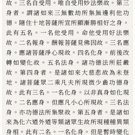
。
。
。
故
三名
自受用
唯自受用妙法樂故
第三
。
身者
謂諸
如來三無數劫所集無邊利他功
。
。
德
隨住十
地菩薩所宣所顯漸勝相好之身
。
。
此有五名
一名他受用
命他受用好法樂
。
。
。
故
二名報身
酬報菩薩見佛因故
三名應
。
。
。
身
應諸菩薩淨
心現故
四名化身
前後改
。
。
轉如變化故
五名
法身
諸功德法所莊嚴
。
。
故
第四身者
是諸
如來大慈悲故為未登
。
地
諸菩薩眾二乘凡
夫所現微少麁功德身
。
。
。
故
此有三名
一名化
身
以非真身如化現
。
。
。
故
二名應身
但應凡
小心所現故
三名法
。
。
。
身
亦功德法所集聚故
第五身者
是諸如
來為化六道外道等類諸
眾生故所現種種異類
。
。
。
身相
此有二名
一名
化身
但是暫時變化