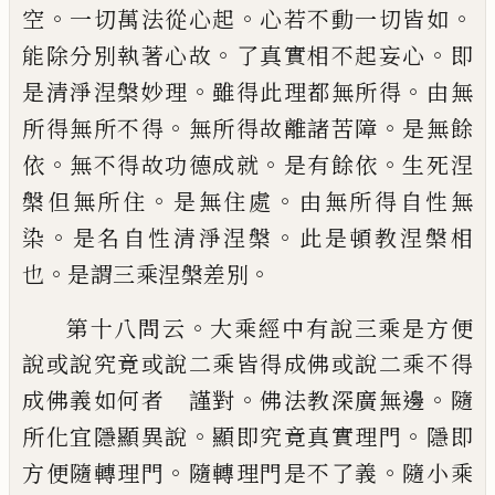
。
。
。
空
一切萬
法從心起
心若不動一切皆如
。
。
能除分別
執著心故
了真實相不起妄心
即
。
。
是清淨涅
槃妙理
雖得此理都無所得
由無
。
。
所得無所
不得
無所得故離諸苦障
是無餘
。
。
。
依
無不
得故功德成就
是有餘依
生死涅
。
。
槃但無所
住
是無住處
由無所得自性無
。
。
染
是名自性
清淨涅槃
此是頓教涅槃相
。
。
也
是謂三乘涅
槃差別
。
第十八問云
大乘經中有說三乘是方便
說
或說究竟或說二乘皆得成佛或說二乘不得
。
。
成佛義如何者 謹對
佛法教深廣無邊
隨
。
。
所化宜隱顯異說
顯即究竟真實理門
隱即
。
。
方便隨轉理門
隨轉理門是不了義
隨小乘