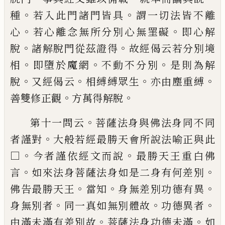
。
。
種
若
入此門諸門皆具
謂一切法皆不離
。
。
心
若心
離念無所分別心無罣礙
即心解
。
。
脫
諸解脫
門從茲證得
故經偈云若分別境
。
。
。
相
即墮於
魔網
不動不分別
是則為解
。
。
。
。
脫
又經偈云
相
縛縛眾生
亦由塵重縛
。
。
善雙修正觀
方萬得
解脫
。
第十一問云
菩薩法身與佛法身同不同
。
者
謹對
大般若經最勝天會所說法喻正與此
。
。
□
今者謹依經文而說
最勝天王重白佛
。
。
言
如來法身菩薩法身如是二身有何差別
。
。
。
佛
告最勝天王
當知
身無差別功德有異
。
。
。
身無
別者
同一真如無別體故
功德異者
。
。
由滿未
滿有差別故
菩薩法身功德未滿
如