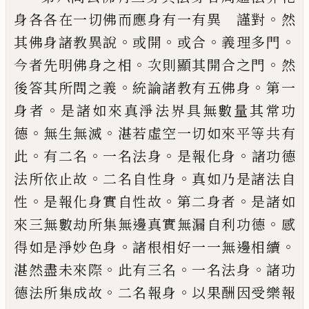
。
身
各各在一切佛而應身有一有異 謹對
然
。
。
。
。
其佛身諸教異說
或開
或合
義理多門
。
。
今者
先明佛身之相
次則顯其開合之門
然
。
。
後答
其所問之義
統論諸教有五佛身
第一
。
身者
是諸如來真淨法界具無數量其常功
。
。
德
無
生無滅
湛若虛空一切如來平等共有
。
。
。
。
此
有
二名
一名法身
是報化身
諸功德
。
。
法所依止
故
二名自性身
真如乃是諸法自
。
。
。
性
是報
化身實自性故
第二身者
是諸如
。
來三無數
劫所集無邊真實無漏自利功德
感
。
。
得如是
淨妙色身
諸根相好一一無邊相續
。
。
。
湛然盡
未來際
此有三名
一名法身
諸功
。
。
德法所集
成故
二名報身
以果酬因受樂報