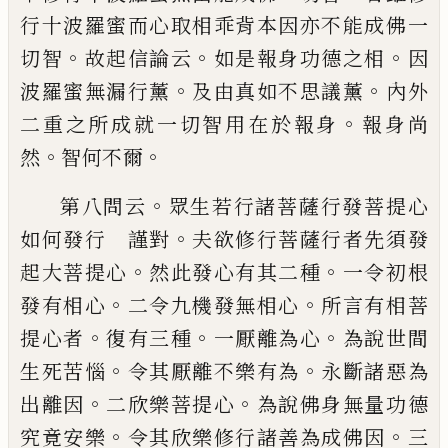
行
十波羅蜜而心取相乖背本因亦不能成佛一
。
。
。
切智
故起信論云
如是報身功德之相
因
。
。
波羅蜜無漏行薰
及由真如不思議薰
內外
。
二重之所成就一切智用在於報身
報身尚
。
。
然
智何不爾
。
第八問云
眾生若行諸菩薩行發菩提心
。
如
何發行 謹對
夫欲修行菩薩行者先須發
。
。
起大菩提心
然此發心有其二種
一令初根
。
。
發有相心
二令九機發無相心
所言有相菩
。
。
。
提心者
復有三種
一厭離為心
為說世間
。
。
生
死苦惱
令其厭離不樂有為
永斷諸惡為
。
。
出
離因
二欣樂菩提心
為說佛身無量功德
。
。
究
竟安樂
令其欣樂修行諸善為成佛因
三