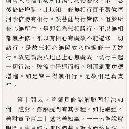
前兩大
阿僧祇劫所行萬行功德善根
第二念
。
。
後倍
倍增勝
此以知
修無相行百千萬億恒
。
。
河沙
倍勝有相行
然菩薩萬行皆修
但於所
。
。
修心
無所住
是即名為無相勝行
不以無相
。
都無
所修
祇以有相心有礙故不能遍修一切
。
諸
行
是故無相心無礙故乃能遍修一切妙
。
行
故經論說八地已上心無礙故一切行中起
。
。
一
切行法
駛流中任運而轉
剎那剎那功德
。
。
增
進
如是皆由得無相行
是故相是真實
。
行
。
第十問云
菩薩具修諸解脫門行法如
。
。
。
何
謹對
然解脫門有其多種
如花嚴經
。
善財童
子百二十處求善知識
一一皆為說解
。
。
脫門
事具經文雖以備載
就本而論具說一