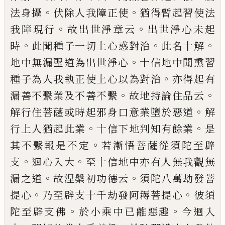
。
。
法身攝
伏
除人我障正使
猶得暫起習使法
。
。
我障現行
故出世淨章云
出世淨心未起
。
。
。
時
此聞種子
一切上心惑對治
此名十解
。
地中無漏聖道
為出世淨心
十信地中聞熏習
。
種子為人我
執正使上心以為對治
亦得起有
。
。
漏善不繫
業及不善不繫
故地持論住品云
。
解行住菩
薩或時起邪身口意業墮於惡道
解
。
。
行上人
猶起此業
十信下地判知有餘業
是
。
其不繫
報是不定
若漸悟
菩
薩從須陀至辟
。
。
支
迴心
入大
至十信地中亦有人無我觀無
。
。
漏之道
故涅槃初功德云
須陀八萬劫發菩
。
。
提心
乃
至辟支十千劫發阿耨菩提心
彼須
。
。
陀至辟
支佛
於小乘中已離惡趣
今迴入