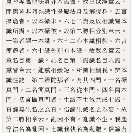
。
。
熏習等屬他法身非本
識攝
故出世淨章云
。
聞熏習非阿梨識性攝
屬法身及解脫身
五言
。
。
攝麁者
以本攝末
六
七二識及以相識皆本
。
。
。
識所攝
以本攝彼
故
第二勝相分別章云
。
。
一識者謂一本識
六七
二心本識相貌
六言
。
。
。
簡麁者
六七識外別有
本識
故眾名章云
。
。
意名目第一識
心名目第
二識識名目六識
。
。
。
熏習章云
能熏相續短
所
熏相續長
辨本
。
。
識性訖 第二辨陀那者
有
其四門
一名攝
。
。
。
真門
二名簡真門
三名從本
門
四名簡本
。
。
。
門
初言攝真門者
生滅不生滅
共成七識
。
。
真諦無生名之為真
俗諦生滅名
之為妄
故
。
。
。
第二勝相章云
亂因不有
亂識不
生
我塵
。
。
等法名為亂因
七識我執名為亂體
俗諦有