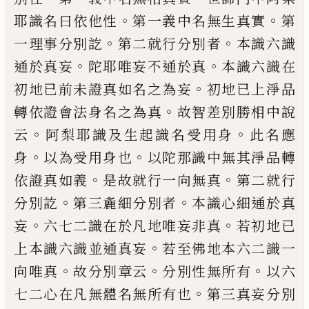
。
。
耶識名
曰依他性
第一義中名無生真實
第
。
。
一理事
分別訖
第二就行分別者
本識六識
。
。
通於真
妄
陀耶唯妄不通於真
本識六識在
。
初地已
前未證真如名之為妄
初地已上淨品
。
轉依
證會法身名之為真
故智差別勝相中說
。
。
云
阿梨耶識及生起識名受用身
此名應
。
。
身
以
為受用身也
以陀那識中無其淨品轉
。
。
依證
真如義
是故就行一向無真
第二就行
。
。
分別
訖
第三麁細分別者
本識心細通於真
。
。
妄
六
七二識在於凡地唯妄非真
若初地已
。
上本
識六識並通真妄
若至佛地本六二識一
。
。
。
向
唯真
故分別章云
分別性無所有
以六
。
七二
心在凡無體名無所有也
第三真妄分別