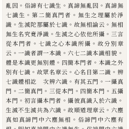
。
。
。
亂因
俗諦有七識生
真諦無亂因
真
諦無
。
。
七識生
第二簡真門者
無生之理屬於
淨
。
。
。
識
生滅陀那屬於七識
故無相論云
無相
。
。
無生名究竟淨識
生滅之心依他所攝
三言
。
。
從本門者
七識之心本識所攝
故分別章
。
。
。
云
一識者謂一本識
六七二識本識相貌
。
。
體是
本識更無別體
四簡本門者
本識之外
。
。
。
別有
七識
故眾名章云
心名目第二識
辨
。
。
七識體
相訖 次辨六識
有其五門
一攝真
。
。
。
。
門
二簡
真門
三從本門
四簡本門
五攝
。
。
。
本門
初言攝
本門者
攝彼真識入於六識
。
。
生滅不生滅共
為六識
故順道理章云
六塵
。
真如真諦門中
六塵無相
俗諦門中六塵有
。
。