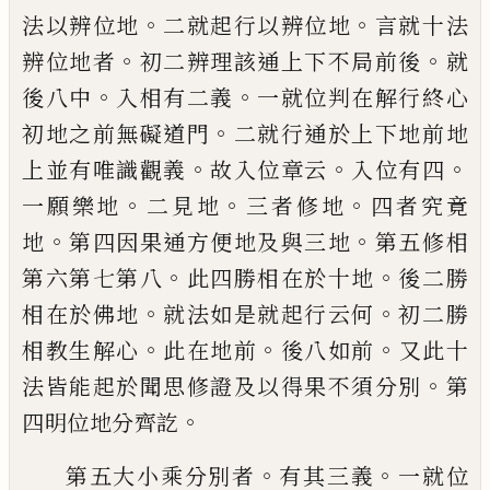
。
。
法以
辨位地
二就起行以辨位地
言就十法
。
。
辨位
地者
初二辨理該通上下不局前後
就
。
。
後八
中
入相有二義
一就位判在解行終心
。
初地
之前無礙道門
二就行通於上下地前地
。
。
。
上
並有唯識觀義
故入位章云
入位有四
。
。
。
一願
樂地
二見地
三者修地
四者究竟
。
。
地
第四
因果通方便地及與三地
第五修相
。
。
第六第
七第八
此四勝相在於十地
後二勝
。
。
相在於
佛地
就法如是就起行云何
初二勝
。
。
。
相教生
解心
此在地前
後八如前
又此十
。
法皆能起
於聞思修證及以得果不須分別
第
。
四明位
地分齊訖
。
。
第五大小乘分別者
有其三義
一就位