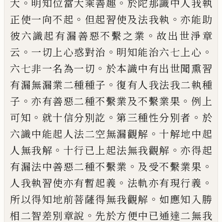
。
。
大
明知位
當大乘善趣
於陀那識中人我執
。
。
正使一向
不起
但起習使及法我執
亦能助
。
彼六識起
有漏善惡不繫之業
故出世淨章
。
。
。
云
一切上
心惑對治
明知能治六七上心
。
六七非一名
為一切
於本識中有出世聞熏習
。
有漏無漏
業二種種子
復有人我法我二執種
。
。
子
亦有
善惡二種不繫業及不繫業果
例上
。
。
。
可知
就
十信分別訖
第三種性分別者
於
。
六識中能
起人法二空無漏觀解
十解地中起
。
。
人無我
解
十行已上起法無我觀解
亦得起
。
。
有漏法
中善惡二種不繫業
及受不繫業果
。
。
人我執
習使亦有暫起義
法軌亦有現行義
。
所以得
知地前菩薩得無我觀解
如應知入勝
。
相二
智差別章說
先於方便中已通達二無我