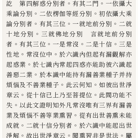
。
。
訖
第四解惑分別者
有其二門
一依攝大
。
。
乘論
分別
二依楞伽等經分別
初依攝大乘
。
。
。
論分
別者
有其三位
一就地前分別
二就
。
十地分
別
三就佛地分別 言就地前分別
。
。
。
。
者
有其
三位
一是常沒
二是十信
三是
。
。
性地
常沒
位中
於六識內但起有漏觀解亦
。
起惑業
於
七識內常起四惑亦能助彼六識起
。
善惡二業
於本識中能持有漏善業種子并持
。
。
煩惱及不
善業種子
此云何知
如彼出世淨
。
。
章云
從十
信已上乃至菩提位
此間功能不
。
失
以此文
證明知外凡常沒唯有三界有漏善
。
業及煩惱
不善等業熏習
從有出世善熏未能
。
。
成就
二
就十信分別者
於六識中能起出世
。
。
。
淨解
故
出世淨章云
聞熏習非是世法
屬