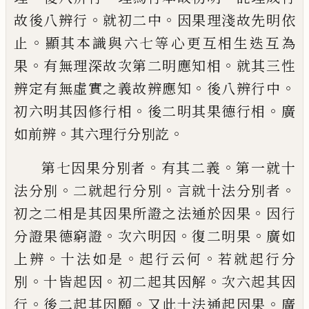
。
。
故後八辨行
就初二
中
因果理淺故先明依
。
止
顯其本識與六七
等心更互相生迭互為
。
。
果
有無理深故次第
二明應知相
就其三性
。
。
辨定有無虛實之義
故辨應知
後八辨行中
。
。
初六明其因修行相
後二明其果德行相
廣
。
。
如前辨
其六理行分
別訖
。
。
第七因果分別者
有其二義
第一就十
。
。
。
法分
別
二就起行分別
言就十法分別者
。
初之二
相是其因果所證之法通於因果
因行
。
。
。
分證
果德窮證
次六明因
復二明果
廣如
。
。
。
上辨
十
法如是
起行云何
若就起行分
。
。
。
別
十皆起因
初二起其因解
次六起其因
。
。
。
行
後二起其因
願
又此十法通起因果
廣