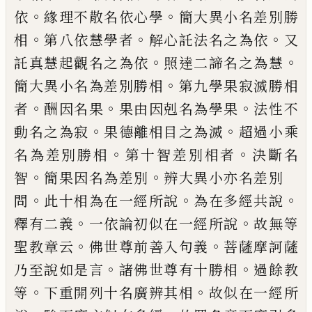
。
。
依
緣理不散名
依心學
簡大異小名差別勝
。
。
。
相
第八依慧學
者
解心託法名之為依
又
。
。
託真慧起觀名之
為依
照達二諦名之為慧
。
簡大異小名為差
別勝相
第九學果寂滅勝相
。
。
。
者
酬因名果
果
由因剋名為學果
法性不
。
。
動名之為寂
果德
離相目之為滅
超過小乘
。
。
名為差別勝相
第
十智差別相者
決斷名
。
。
智
簡果因名為差別
辨大異小亦名差別
。
。
。
問
此十相為在一經所
說
為在多經共說
。
。
釋有二義
一依論初似在
一經所說
故無等
。
。
聖教章云
佛世尊前善入
句義
菩薩摩訶薩
。
。
乃至說如是言
諸佛世尊
有十勝相
過餘教
。
。
等
下重開列十名廣辨其
相
故似在一經所