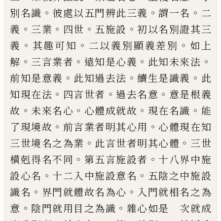
。
。
。
別名識
彼處以五門辨此三義
謂一名
二
。
。
。
。
義
三業
四
世
五施設
初以名別證其三
。
。
。
義
其趣可知
二
以義別顯義差別
如上
。
。
。
。
解
三言業者
遠知是
心義
此知未來法
。
。
。
前知是意義
此知過去
法
續生是識義
此
。
。
。
知現在法
四言世者
過去
名意
意是根義
。
。
。
。
故
未來名心
心體成就故
現
在名識
能
。
。
了現境故
前言業者明其心用
心
體現在知
。
。
三世境名之為業
此言世者明其
心體
三世
。
。
橫剋得名不同
第五言施設者
十
八界中施
。
。
設心名
十二入中施設意名
五陰
之中施設
。
。
識名
界門就體故名為心
入門就
相名之為
。
。
意
陰門就用目之為識
雜心如
是 次就成