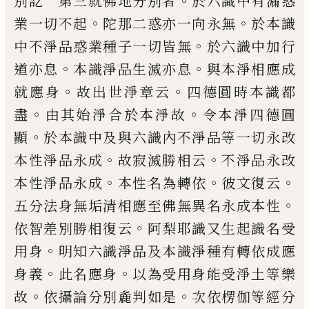
。
別訖 第三就佛地分別者
於六識
中有漏惑
。
。
業一切不起
陀那二惑亦一向永
無
於本識
。
中不淨品惑業種子一切皆無
於
六識中加行
。
。
道亦息
本識淨品生滅亦息
與
本淨相應成
。
。
就應身
故出世淨章云
四德圓
時本識都
。
。
盡
由其始淨合於本淨故
令本淨
四德圓
。
顯
於本識中及與六識內不淨品等
一切永改
。
。
本性淨品永成
故寂滅勝相云
不
淨品永改
。
。
。
本性淨品永成
本性名為轉依
彼
文復云
。
五分法身無垢清相應至佛無異名
永成本性
。
依智差別勝相復云
阿梨耶識又
生起識名受
。
用身
明知六識淨品及本識淨
種有轉依成應
。
。
身義
此名應身
以為受用身
能受淨土等樂
。
。
故
依攝論分別麁判如是
次
依楞伽等經分