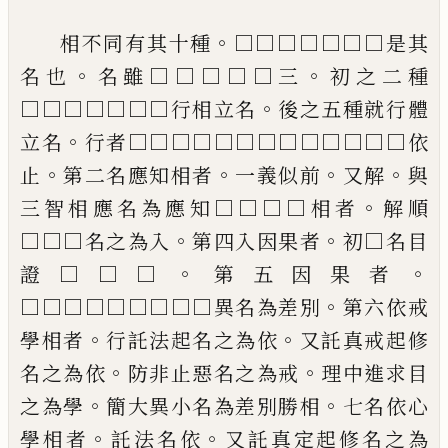
。
相不同有其十種
□□□□□□□是其
。
。
名也
名雖□□□□□三
初之二種
。
□□□□□□□行相立名
後之五種就行
體
。
立名
行者□□□□□□□□□□□□
□依
。
。
。
。
止
第二名應知相者
一義似前
又解
與
。
三智相應名為應知□□□□相者
解順
。
。
□□□名之為入
第四入因果者
初□名
目
。
。
證□□□
第五因果者
。
□□□□□□
□□□異名為差別
第六依戒
。
。
學相者
行託
法起名之為依
又託真戒起修
。
。
名之為依
防
非止惡名之為戒
理中進求目
。
。
之為學
簡大
異小名為差別勝相
七名依心
。
。
學相者
託法
名依
又託真定起修名之為