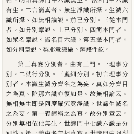
相
明知真諦門
中六識無生
俗諦門中六識
。
。
。
有生
二言簡真
者
無生淨識所攝
生滅六
。
。
。
識所攝
如無相論
說
前已分別
三從本門
。
。
。
。
者
如分別章說
上已
分別
四簡本門者
。
。
。
如眾名章說
識名目六識
第五攝本門者
。
。
。
如分別章說
梨耶意識攝
辨
體性訖
。
。
第三真妄分別者
曲有三門
一理事分
。
。
。
別
二
就行分別
三麁細分別
初言理事分
。
。
別者
本
識生滅分齊名之為妄
真如分齊目
。
。
。
之為真
陀那六識亦復如是
故無相論云
。
無相無生
即是阿摩羅究竟淨識
世諦生滅名
。
。
。
之為妄
第一義諦稱之為真
故分別章云
。
分別無相
依他無生
世諦門中七識六識是分
。
。
別性
第
一義中名無相真實
世諦門中阿梨