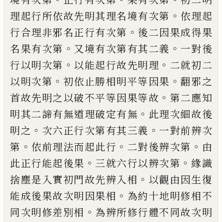
。
理起行所
依故先明其理名境有次第
依理起
。
行合理
非邪名正行有次第
後二因果成得果
。
。
名果
有次第
又境有次第有其二義
一對後
。
。
行以
明次第
以能起行故先明理
二就初二
。
。
以明
次第
初依止勝相明平等因果
翻邪之
。
首故
先明之以破不平等因果等故
第二應知
。
明
其二諦有無道理破定有無
此理次細故後
。
。
明之
次六正行次第有其三義
一對前辨次
。
。
。
第
依前理法而起此行
二對後辨次第
由
。
。
此正行能起後果
三就六行以辨次第
緣識
。
捨塵是入實初門故先辨入相
以觀由因生
復
。
能成後果故次明因果相
為約十地明修
相不
。
同次明修差別相
為辨所修行體不同
故次明