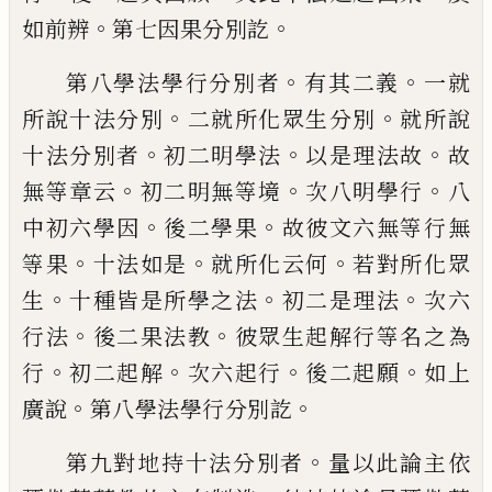
。
。
如前辨
第七因果
分別訖
。
。
第八學法學行分別者
有其二義
一就
。
。
所說
十法分別
二就所化眾生分別
就所說
。
。
。
十法
分別者
初二明學法
以是理法故
故
。
。
。
無等章
云
初二明無等境
次八明學行
八
。
。
中初六學
因
後二學果
故彼文六無等行無
。
。
。
等果
十法
如是
就所化云何
若對所化眾
。
。
。
生
十種皆是
所學之法
初二是理法
次六
。
。
行法
後二果法
教
彼眾生起解行等名之為
。
。
。
。
行
初二起解
次
六起行
後二起願
如上
。
。
廣說
第八學法學行
分別訖
。
第九對地持十法分別者
量以此論主依