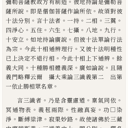
。
彌
勒菩薩教故方有制造
彼地持論是彌勒菩
。
。
薩所說
即是僧伽菩薩作論所依
故須對彼
。
。
。
。
。
十法分別
言十法者
一持
二相
三翼
。
。
。
。
。
。
四淨
心
五住
六生
七攝
八地
九行
。
。
十安立
如地
持論廣說
但彼十法單論行法
。
。
為宗
今此十
相通辨理行
又彼十法明種性
。
。
已上決定不
退行相
今此十相上下通辨
餘
。
。
。
義大同
十種
勝相體義深
廣如論說
且隨
義門略釋云爾
攝大乘論三識義第二 出第
。
一依止勝相眾
名章
。
。
。
言三識者
乃是含靈慮道
稟氣同依
。
。
。
冥通
物表
義苞兩際
性融真妄
功□染
。
。
。
淨
斷縛
梁津
寂果妙路
故使諸佛於三藏