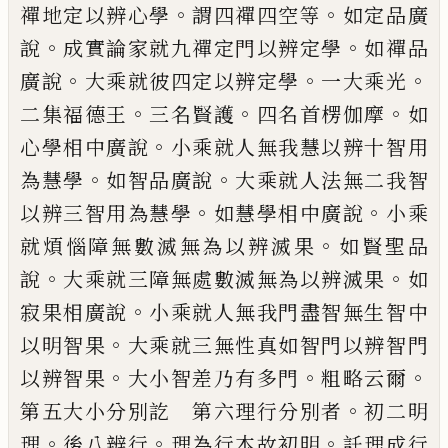
。
。
禪地定以辨心
學
謂四禪四空等
如定品廣
。
。
說
成實論家就
九禪定門以辨定學
如禪品
。
。
。
廣說
大乘就彼
四定以辨定學
一大乘光
。
。
。
二集福德王
三名
賢護
四名首楞伽摩
如
。
心學相中廣說
小乘
就人無我慧以辨十智用
。
。
為慧學
如智品廣
說
大乘就人法無二我智
。
。
以辨三智用為慧
學
如慧學相中廣說
小乘
。
就煩惱障無數滅
無為以辨滅果
如賢聖品
。
。
說
大乘就三障無
處數滅無為以辨滅果
如
。
寂果相廣說
小乘
就人無我門盡智無生智中
。
以明智果
大乘就
三無性真如智門以辨智門
。
。
。
以辨智果
大小
智差乃有多門
粗略云爾
。
第五大小分別訖
第六理行分別者
初二明
。
。
。
理
後八辨行
理為
行本故初明
託理成行