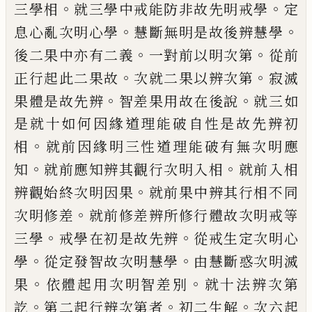
。
。
三學相
就三學中戒能防非故先明
戒學
定
。
。
息心亂次明心學
慧斷無明是故後
辨慧學
。
。
後二果中亦有二義
一對前以明次
第
從前
。
。
正行起此二果故
次就二果以辨次
第
寂滅
。
。
果體是故先辨
智差果用故在後說
就三如
是就十如何因緣道理能破自性是故
先辨初
。
相
就前因緣明三性道理能破有無
次明應
。
。
知
就前應知辨其觀行次明入相
就
前入相
。
辨觀始終次明因果
就前果中辨其
行相不同
。
次明修差
就前修差辨所修行體
故次明戒等
。
。
三學
戒學在初是故先辨
從戒
生定次明心
。
。
學
從定發智故次明慧學
由慧
斷惑次明滅
。
。
果
依體起用次明智差別
就十
法辨次第
。
。
。
訖
第二起行辨次第者
初二生解
次六起