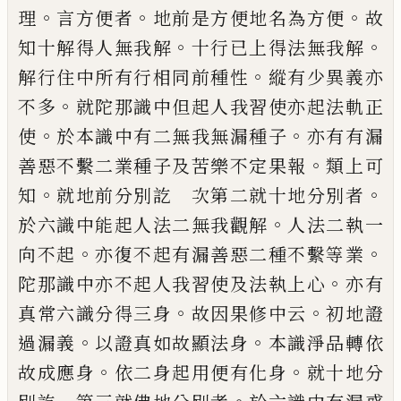
。
。
。
理
言方便者
地前是方便地名為方便
故
。
。
知十
解得人無我解
十行已上得法無我解
。
解行
住中所有行相同前種性
縱有少異義亦
。
不
多
就陀那識中但起人我習使亦起法軌正
。
。
使
於本識中有二無我無漏種子
亦有有漏
。
善惡不繫二業種子及苦樂不定果報
類上
可
。
。
知
就地前分別訖 次第二就十地分別
者
。
於六識中能起人法二無我觀解
人法二
執一
。
。
向不起
亦復不起有漏善惡二種不繫
等業
。
陀那識中亦不起人我習使及法執上
心
亦有
。
。
真常六識分得三身
故因果修中云
初地證
。
。
過漏義
以證真如故顯法身
本識淨
品轉依
。
。
故成應身
依二身起用便有化身
就
十地分