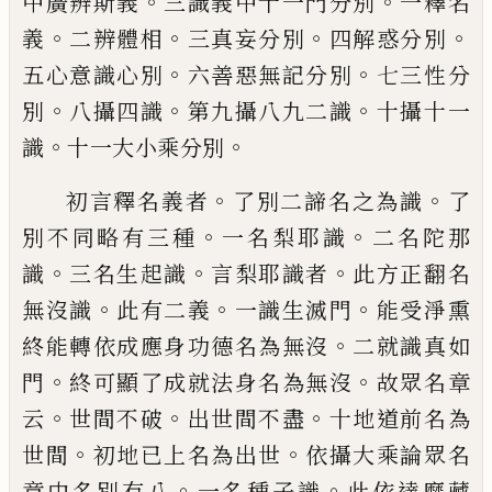
。
。
中廣辨斯
義
三識義中十一門分別
一釋名
。
。
。
。
義
二辨體
相
三真妄分別
四解惑分別
。
。
五心意識心別
六善惡無記分別
七三性分
。
。
。
別
八攝四識
第
九攝八九二識
十攝十一
。
。
識
十一大小乘分
別
。
。
初言釋名義者
了別二諦名之為識
了
。
。
別不
同略有三種
一名梨耶識
二名陀那
。
。
。
識
三名
生起識
言梨耶識者
此方正翻名
。
。
。
無沒識
此
有二義
一識生滅門
能受淨熏
。
終能轉依成
應身功德名為無沒
二就識真如
。
。
門
終可顯
了成就法身名為無沒
故眾名章
。
。
。
云
世間不
破
出世間不盡
十地道前名為
。
。
世間
初地已
上名為出世
依攝大乘論眾名
。
。
章中名別有
八
一名種子識
此依達磨藏