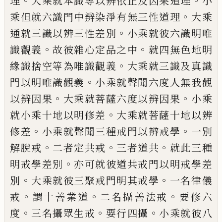
。
。
理
大乘就本識等以
辨依止及因果道理
小
。
乘但就六識門中辨
染淨有無三性道理
大乘
。
通就三識以辨三
性差別
小乘就彼六識明唯
。
。
識觀義
故彼雜
心定品之中
就四無色地明
。
緣識捨空等為
唯識觀義
大乘就三識及真識
。
門以明唯識
觀義
小乘就聲聞六度人無我觀
。
。
以辨因果
大乘就菩薩六度以辨因果
小乘
。
就小乘十
地以明修差
大乘就菩薩十地以辨
。
。
修差
小
乘就聲聞三種戒門以辨戒學
一別
。
。
。
解脫戒
二者定共戒
三者道共
就此三種
。
明戒學差
別
亦可就彼道共戒門以明戒學差
。
。
別
大乘
就彼三聚戒門明其戒學
一名律儀
。
。
。
戒
謂十
善業道
二名攝善法戒
要修六
。
。
。
度
三名攝眾
生戒
要行四攝
小乘就彼八