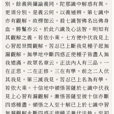
。
。
。
別
餘義與攝論義同
陀那識
中解惑有異
。
。
。
更須分別
是義云何
以義通
辨
第七識中
。
。
亦有觀解
故楞伽云
殺七識
智佛名出佛身
。
。
。
血
勝鬘亦云
於此六識及心
法智
明知有
。
。
其觀解之義
若依小乘
七方便
中伏我見上
。
心習起世間觀解
苦忍已上斷
我見種子起無
。
漏觀解
無學地中斷四惑正
使種子皆盡人無
。
。
。
我道滿
故眾名章云
正法
內人有三品
一
。
。
。
在正思
二在正修
三在有學
前之二人伏
。
。
。
其我見
第三滅我見
苦忍已上
名為有學
。
若依大乘
十信地中頓悟菩薩於
七識中伏我
。
見上心習有漏觀解
漸悟菩薩
至彼十信亦斷
。
四惑種盡
頓悟之人至十解
已上於七識中習
。
無漏觀解永斷四惑正使種
子兼伏法執
至初