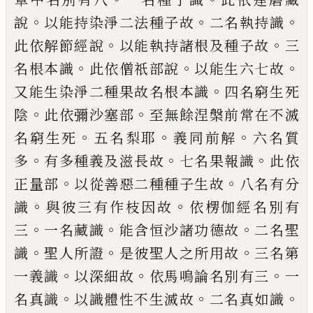
。
。
。
說
以能持染淨
二法種子故
二名執持識
。
。
此依解節經說
以
能執持諸根及種子故
三
。
。
。
名根本識
此依僧
祇部說
以能生六七故
。
又能生染淨二種果
故名根本識
四名窮生死
。
。
陰
此依彌沙塞部
至無餘涅槃前常在不滅
。
。
。
名窮生死
五名梨
耶
義同前解
六名質
。
。
。
多
有多種義及滋長故
七名果報識
此依
。
。
正量部
以從善惡二種種
子生故
八名有分
。
。
識
與彼三有作枝因故
依
楞伽經名別有
。
。
。
三
一名藏識
能含恒沙諸功
德故
二名聖
。
。
。
識
聖人所證
是彼聖人之所用
故
三名第
。
。
。
一義識
以深細故
依馬鳴論名別
有三
一
。
。
。
名真識
以識體性不生滅故
二名真
如識