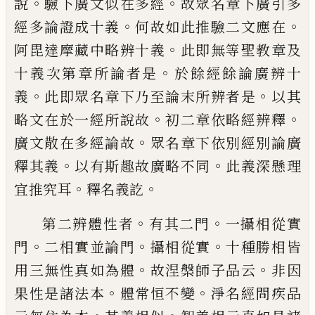
。
。
說
驗下廣文似在多經
故
眾名章下廣引多
。
。
經多論證成十義
何故如此
推驗二文應在
。
阿毘達摩藏中略辨十義
此
即無等聖教章及
。
十義次第章所論者是
於
餘經餘論廣辨十
。
。
義
此即眾名章下乃至論
末所辨者是
以其
。
。
略文在於一經所說故
初
二章依略經辨釋
。
廣文散在多經論故
眾名
章下依別經別論廣
。
。
釋其義
以有斯趣故廣
略不同
此義深懸理
。
。
宜推究耳
釋名義訖
。
。
第二辨體性者
有其二門
一攝相從實
。
。
。
門
二
相實並論門
攝相從實
十種勝相皆
。
。
用三無
性真如為體
故涅槃師子品云
非因
。
。
果性是
諸法本
體常恒不變
淨名經問疾品