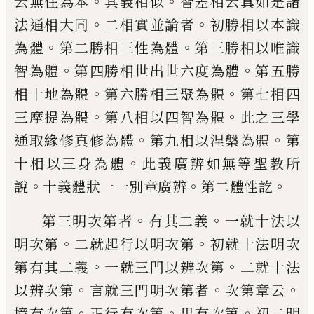
。
。
云無住
為本
其義相似
智差相云真如是諸
。
。
法通相
大同
二相實並論者
初勝相以本識
。
。
為體
第
二勝相三性為體
第三勝相以唯識
。
。
智為體
第四勝相世出世六度為體
第五勝
。
。
相十地
為體
第六勝相三聚為體
第七相四
。
。
三摩提
為體
第八相以四智為體
此之三學
。
。
通取緣
修真修為體
第九相以涅槃為體
第
。
十相以
三身為體
此義廣辨如無等聖教所
。
。
。
說
十義
體狀一一別章廣辨
第二體性訖
。
。
第三明次第者
有其二義
一就十法以
。
。
明次
第
二就起行以明次第
初就十法明次
。
。
第有
其二義
一就三門以辨次第
二就十法
。
。
。
以辨
次第
言就三門明次第者
次第章云
。
。
。
境有次
第
正行有次第
果有次第
初二明