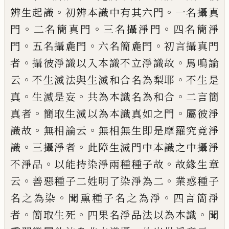
。
。
辨生起
識
初辨本識中有其六門
一名攝真
。
。
。
門
二名
簡真門
三名攝淨門
四名簡淨
。
。
。
門
五名攝麁
門
六名簡麁門
初言攝真門
。
。
者
攝彼淨識以
入本識不立淨識故
馬鳴論
。
。
云
不生滅法與
生滅和合名為梨耶
不生是
。
。
。
真
生滅是妄
共
為本識名為和合
二言簡
。
。
真者
簡取生滅以
為本識真如之門
屬彼淨
。
。
識故
無相論云
無
相無生即是摩羅究竟淨
。
。
識
三攝淨者
此障
生滅門中本識之中攝淨
。
。
不淨品
以能持染
淨兩種種子故
故緣生章
。
。
云
善惡種子二姓
明了染淨為二
業惑種子
。
。
名之為染
聞熏種
子名之為淨
四言簡淨
。
。
。
者
簡取生死
四果名
淨品法以為本識
聞