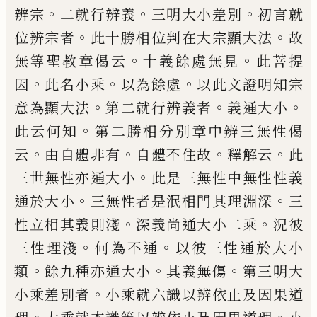
。
。
。
辨宗
二就行辨義
三明大小差別
初言就
。
。
位辨宗
者
此十勝相位判在大宗顯大法
故
。
。
無等聖
教章偈云
十義餘處無見
此菩提
。
。
。
因
此名小
乘
以為餘處
以此文證明知宗
。
。
。
意為顯大法
第二就行辨義者
義通大小
。
此云何知
第二
勝相分別章中辨三無性偈
。
。
。
。
云
由自體非有
自體不住故
釋解云
此
。
三世無性亦通大小
此是三無性中無性性義
。
。
通於大小
三無性
者是泯相門其理淵深
三
。
。
性立相其義則淺
深義尚通大小二乘
況彼
。
。
三性理淺
何為不
通
以彼三性通於大小
。
。
。
類
餘九種亦通大小
其義無傷
第三明大
。
小乘差別者
小乘就六
識以辨依止及因果道