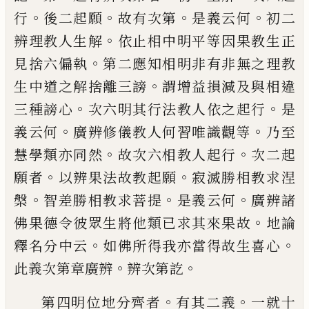
。
。
。
。
行
後二起願
故有次第
是義云
何
初二
。
辨理教人生解
依止相中明平等因
果教生正
。
見捨六偏執
第二應知相明非有
非無之理教
。
生中道之解捨離三謗
謂增益
損減及與相違
。
。
三種謗心
次六明其行法教
人依之起行
是
。
。
義云何
廣辨修儀教人何習
唯識觀等
乃至
。
。
慧學類亦同然
故次六相教
人起行
次二起
。
。
願者
以辨果法故教起願
寂
滅勝相教求涅
。
。
。
槃
智差勝相教求菩提
是義
云何
廣辨諸
。
佛果德令彼眾生將他類已求
其來果故
地論
。
。
釋名分中云
如佛所得我亦
當得故生喜心
。
。
此義次第章廣辨
辨次第訖
。
。
第四明位地分齊者
有其二義
一就十