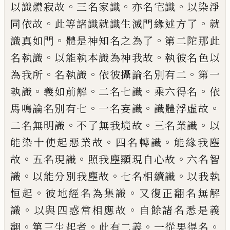
。
。
。
以識體寂故
三名家識
亦名宅識
以染
淨
。
。
同依故
此等諸識就識生滅門緣述方了
就
。
。
識真如門
體是神知名之為了
第二陀那
此
。
。
名執識
以能執本識為神我故
執彼名色
以
。
。
。
為我所
名執識
依彼攝論名別有二
第一
。
。
。
。
執識
義如前解
二名七識
乘六得名
依
。
。
。
馬鳴
論名別有七
一名妄識
識體浮虛故
。
。
。
二名無
明識
不了無我境故
三名業識
以
。
。
能染十
使起惡業故
四名轉識
能緣我塵
。
。
。
故
五名現
識
照我塵顯現自心故
六名智
。
。
。
識
以能分別
我塵故
七名相續識
以我執
。
。
恒起
彼地經
名為集識
又復正翻名無解
。
。
識
以與四惑常
相應故
自餘諸名悉是義
。
。
。
。
翻
第三生起者
此
有二義
一從果得名