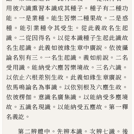
。
用彼六識熏習本識成
其種子
種子有二種功
。
。
。
能
一是業種
能生苦
樂二種果故
二是惑
。
。
種
能引業種令其受生
從此義故名生起
。
。
識
二從因得名
以從本識
種子生起此識故
。
。
名生起識
此義如彼緣生
章中廣說
依彼攝
。
。
。
論名別有三
一名生起識
義如前說
二名
。
。
。
受用識
能納受六塵苦樂境
故
三名六識
。
。
以依止六根差別生故
此義如
緣生章廣說
。
。
依馬鳴論名為事識
以依別根
及六塵生故
。
。
依彼楞伽
意識名廣集識
以能
納受多塵境
。
。
。
故
五識名現識
以能納受五塵
故
第一釋
。
名義訖
。
。
。
第二辨體中
先辨本識
次辨七識
後