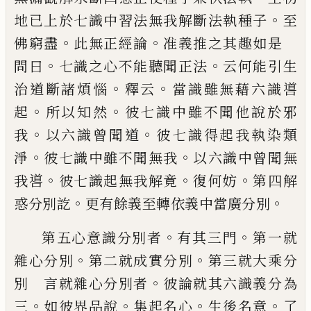
。
地已上於七識中習法無
我解斷法執種子
至
。
。
佛窮盡
此無正經論
准
義推之其趣如是
。
。
問曰
七識之心不能聽
聞正法
云何能引生
。
。
治道斷諸煩惱
釋云
當
識雖無藉六識噵
。
。
起
所以知然
彼七識中雖
不聞他說於邪
。
。
我
以六識曾聞道
彼七識得
起我執染類
。
。
淨
彼七識中雖不聞無我
以六
識中曾聞無
。
。
。
我噵
彼七識起無我解竟
復何
妨
第四解
。
。
惑分別訖
更有餘義至轉依義中
當廣分別
。
。
第五心意識分別者
有其三門
第一就
。
。
雜心
分別
第二就成實分別
第三就大乘分
。
別
言就雜心分別者
彼論就其六識義分為
。
。
。
。
三
如彼界品說
集起名心
生後名意
了