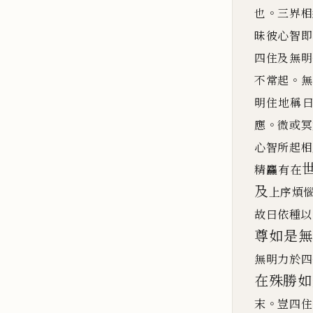
。
也
三界相
昧彼心智即
四住及無明
。
不常起
無
明住地稱
。
應
微或冥
心智所起相
精
麤
有在
及
上序煩
故曰依種以
尊
如是無
無明力於四
在殊勝如
。
末
豈四住