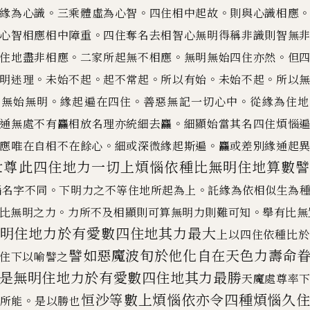
。
。
。
緣為心識
三乘體虛為心智
四住相中起
故
則與心識相應
。
心智相應相中障重
四住奪名去相智心無明得稱非識則智無
。
。
。
住地盡非相應
二家所起無不相應
無明無始四住亦然
但
。
。
。
。
。
明迷理
未始不起
起不常起
所以有始
未始不起
所以
。
。
。
曰無始無明
緣起遍在四住
善惡無記一
切心中
從緣為住地
。
通無處不有
麤
相放名理亦統細去
麤
細顯始當其名四住煩惱
。
。
應唯在自相不在餘心
細或深微緣起斯遍
麤
或差別緣通起
世尊
此四住地力一切上煩惱依種比無明住地算
數
。
。
惱名字不同
下明力之不等住地所起為上
託緣為依相似生為
。
。
比無明之力
力所不及相顯則可算無明力則難可知
舉有比無
明住地力於有愛數四住地其力最大
上以四住依種比於
譬如惡魔波旬於他
化自在天色力壽命
住下以喻譬之
是
無明住地力於有愛數四住地其力最勝
天魔處尊
率
恒沙等數上煩惱依亦令
四種煩惱久
。
所能
是以勝也