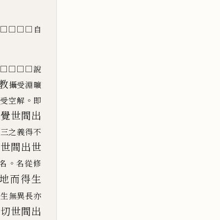
□□□□自
□□□□□說
教
攝受淵曠
。
攝受空解
即
緣覺世
間出
一三之義得不
覺世間出世
。
名
名從修
地而得生
其生無異長亦
一切世間出