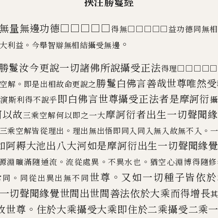
挾注勝鬘經
無量無邊功德□□□□□
得無□□□□□益
功德同無相
。
。
大利益
今舉智辯無相結攝受無邊
勝鬘汝今更說一切諸佛所說攝受正
法
得理□□□□
勝鬘白佛言
善哉世尊唯然受
。
空解
即是出相故命更說之
即白佛言
世尊攝受正法者是摩訶衍
命演斯利得不說乎
何以
故
摩訶衍者出生一切聲聞
三乘空解何以即之一大
。
。
三乘空解皆從理出
理出無出悟即同
入同入無入故無不入
如阿耨大池出八大河如是摩訶衍出
生一切聲聞緣
。
。
。
源淵曠滿隨通流
流
從處異
不異水也
猶空心淵博得隨修
。
世尊
又如
一切種子皆依於
。
常同
同從出異出無不同
一切聲聞
緣覺世間出世間善法依於大乘而得增長
。
故世尊
住於大乘攝受大乘即住於
二乘攝受二乘