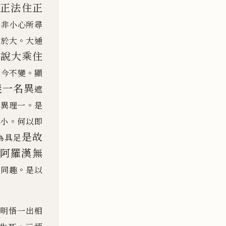
謂正法住正
道非小心所尋
。
通於
大
大通
故說大乘住
。
古今不變
顯
義一名異
遮
。
名異理一
是
。
小
何以即
是故
為具足
故阿羅漢無
。
則同趣
是以
明悟一出相