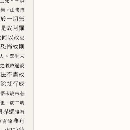
。
生死
三煩
。
未極
由懷怖
漢於一切無
是故阿羅
也
何以故
也
受
以恐怖故則
。
人
眾生未
大之義故遍說
生法不盡故
有餘梵行成
作
悟未窮宗必
。
餘也
前二明
槃界遠
後有
唯有
言有
餘