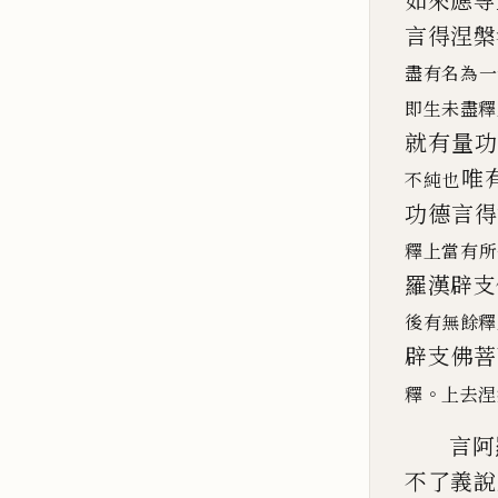
如來應等
言得涅
槃
盡有名為一
即生未盡釋
就有量功
唯
不純也
功德
言得
釋
上當有所
羅漢辟支
後有無餘釋
辟支佛菩
。
釋
上去涅
言阿
不了義說