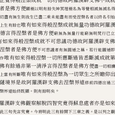
正覺得般涅槃成就一切功
德故阿羅漢辟支佛不成
者是佛方便
顯極以明有餘失神冥理極名為等覺相滅無滅名
切盡有無生則我生已盡二乘未能盡有而受涅槃名者以終名引
唯有
如來得般涅槃成就無量功德故阿羅
上生有餘也
德言得涅槃者是佛方便
窮無為無
量行能窮無明梵行已立
有如來得般涅槃成就不
可思議功德故阿羅漢辟支
涅槃者是佛方便
。
不可思議者有無圓通之稱
若行能圖通
唯有如來得般涅槃一切所應斷過皆
悉斷滅成就
作
佛有餘過
非第一清淨言得涅槃者是佛方便
盡一切相
唯有如來得般涅槃為一切眾生之
所瞻仰
上當有所斷
薩境界是故阿
羅漢辟支佛去涅槃界遠
修前四德出過
。
。
槃界遠始
終既顯
則有餘明矣
羅漢辟支佛觀察解脫四智究竟得蘇息
處者亦是如
。
。
此三句先言究竟
今將
明此三有餘開下三章之義
是以列之