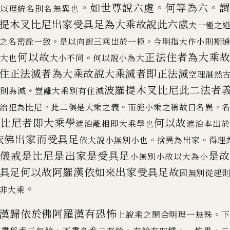
。
。
。
法
如世尊說六處
何等為六
以理統名則名無異
也
提木叉比尼出家受具足為大乘故說此
六處
夫一極之
。
。
之名密詮一致
是以向說三乘出於一極
今明指大作小則期
何以故
正法住者為大
乘
。
謂大也
大小不同
何以說小為大
住正法滅者為大乘
故說大乘滅者即正法滅
空理湛然
波羅提木叉比尼此二法者
。
隱則為滅
豈離大
乘別有住滅
。
。
。
治犯為比尼
此二俱是大乘之義
而施小乘之稱故曰名異
比尼
者即大乘學
何以故
乘
遮治離相即大乘學也
遮治本出於
依佛出家而受具足
。
。
依大說小無別小也
捨異為出家
得理
威儀戒是比尼是出家是受具足
是
小無別小
故以大為小
具足何以故
阿羅漢依如來出家受具足故
因無別從起
。
非大乘
漢歸依於佛阿羅漢有恐怖
。
上說乘之開合明理一無殊
下