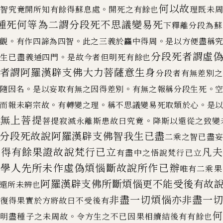
何以故
。
智究竟開所知有餘得蘇息處
開死之有餘也
理既未
種死何等為二謂分
段死不思議變易死
下釋離分段為蘇
。
。
。
觀
有作四諦為四智
此之三義於
麤
中得周
是以方便盡稱
分
段死者謂虛
。
我生已盡義通四門
是故今者但明死有餘也
者謂阿羅
漢辟支佛大力菩薩意生身
分段者有無差別之
。
。
。
隨
因名
是以妄取有無之因得差別
有無之報稱分段生死
。
。
。
而報未窮宗故
有轉變之理
稱
不思議變易死取類於心
是
竟無上菩提
。
菩提寂滅永離斯患
故曰究竟
降斯以還從之致變
分段死故說阿
羅漢辟支佛智我生已盡
二乘之智已盡
得
有餘果證故說梵行已立
凡
也
有盡中之悟說梵行已立
種學人先所未作虛偽煩惱斷故
說所作已
辦
唯有二乘果
阿羅漢辟支
佛所斷煩惱更不能受後有故
還所未辨也
非盡一切煩惱亦非盡一
不復得果實於方將故曰不受後有
有
。
明盡種子之未周故
令方生之不已因果相續結後有有餘也