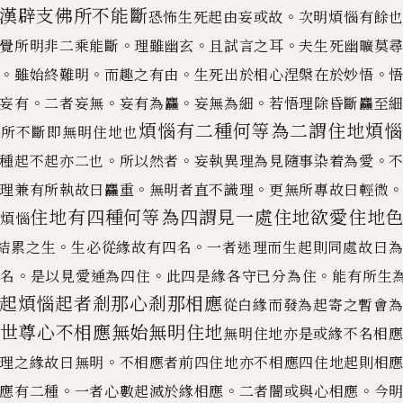
漢辟支佛所不能斷
。
恐怖生死
起由妄或故
次明煩惱有餘
。
。
。
覺所明非二乘能斷
理雖幽玄
且試言之耳
夫生死幽曠莫
。
。
。
。
雖始終難明
而趣之有由
生死出於相心涅槃在於妙悟
。
。
。
。
妄有
二者妄無
妄有為
麤
妄無為細
若悟理除昏斷
麤
至
煩惱
有二種何等為二謂住地煩
有所不斷即無明住地也
。
。
。
種起不起亦二也
所以然者
妄執異理為見隨事染着為愛
。
。
理兼有所執故曰
麤
重
無
明者直不識理
更無所專故曰輕微
住地有四種何等
為四謂見一處住地欲愛住地
煩惱
。
。
結累之生
生必從緣故有四名
一者
迷理而生起則同處故曰
。
。
。
名
是以見愛
通為四住
此四是緣各守已分為住
能有所生
起煩惱
起者剎那心剎那相應
從白緣而發為起寄之暫會
世
尊心不相應無始無明住地
無明住地亦是或緣不名相
。
理之緣故曰無明
不相應者前四住地亦不相應四住地起則相
。
。
。
應有二種
一者
心數起滅於緣相應
二者闇或與心相應
今