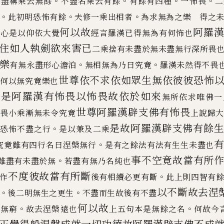
。
。
。
。
。
盡稱乘云無餘
不盡名乘云有餘
有餘有四種
一怖畏
二
。
。
。
此初明恐
怖有餘
夫修一乘出相者
為求無為之樂 得之
何以故
阿羅
此心是以仰依大覺
經言
羅漢已得無為有何怖也
住如人
執劍欲來害已
二乘捨有未盡於無未盡無行深所畏
樂
。
。
有無永盡形心澹泊
無相無為乃曰究竟
羅漢未然得不畏
世尊依不求依如眾生無依彼彼恐怖
何以無究竟樂也
如是阿羅漢有怖畏以怖
畏故依於如來
無所依求唯佛一
世尊
阿羅漢辟支佛有怖畏
斯畏小乘漸無未令究竟
上說歸
是故阿羅漢辟支佛有餘
。
明恐怖不盡之行
是以兼
及二乘
。
究竟雖有四行名曰涅槃無行
是有之餘法有法有生生未盡也
事不空竟故當有所
。
雖盡有未盡於無
若盡有無乃名純也
不度彼故當有所斷
。
作
後有相續必更有斷
此上則四智
有
以不斷故去涅
。
。
後二明無生之更生
不盡而生故後有不盡
何以故
。
。
死無窮
故去涅槃遠也
上五句本是無餘之名
何故今