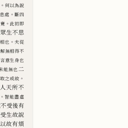
。
周
何以為說
。
息處
斷四
。
究竟
此初即
偽眾生不思
。
相也
夫從
空解無相得不
以言意生身也
二
未能無也
。
妄取之或故
夫人天
所不
。
智能盡虛
說不受後有
切受
生故說
何
以故有煩