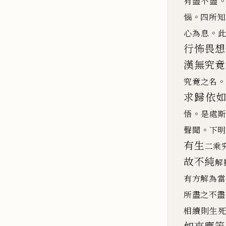
有盡不盡
。
惱
四所知
。
心為息
行怖畏想
漢無
究竟
。
究竟之名
求歸依
。
悟
是處
。
聲聞
下
有
生
二乘
故
不純
解
有方解為當
所盡之不盡
相續則生