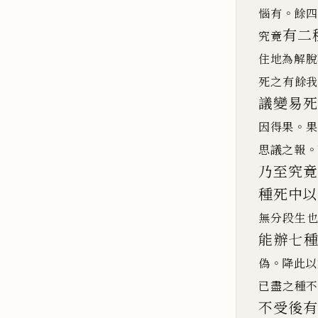
。
惱有
餘四
有二
究竟
住地為解脫
死之有餘
議變易死
。
因得果
果
。
思議之報
乃至究
種死中以
無分段生
能
辦
七
。
偽
降此以
已盡
之種
不受後