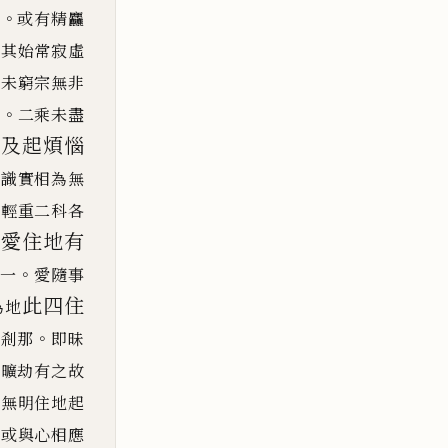
。
也
或有精
麤
尋
其始常寂虛
悟未窮宗無非
。
細
二乘未盡
惱及起煩惱
不識實相為無
。
輕重二科各
色愛住地有
。
為一
愛隨事
此四住
為地
。
為剎那
即昧
應曠劫有之故
應無明住地起
明或與心相應