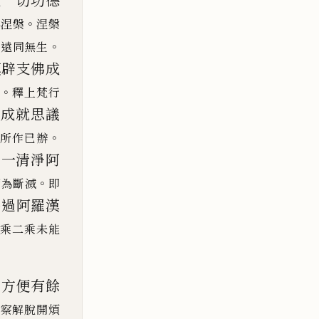
就一切功德
。
得涅槃
涅槃
。
始遠同無生
漢辟支
佛成
。
釋上梵行
佛成就思議
。
即所作已
辦
第一清淨阿
。
續為斷滅
即
出過阿羅漢
三乘二乘未能
來方便有餘
觀察解脫開煩