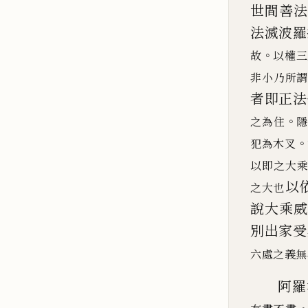
世間善
法滅
波羅
。
故
以權三
非小乃所
者即正法
。
之為住
。
犯為木叉
以即之大
以
之大也
說大乘
別出家受
六處之義
無
阿羅