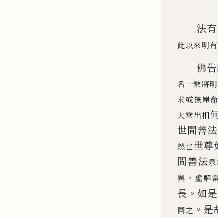
法有
此以來明有
佛告
名一乘將明
求或無崖
大乘出相
世間善法
世尊
然也
間善法
泉
。
異
虛解
。
長
如是
。
是
同之