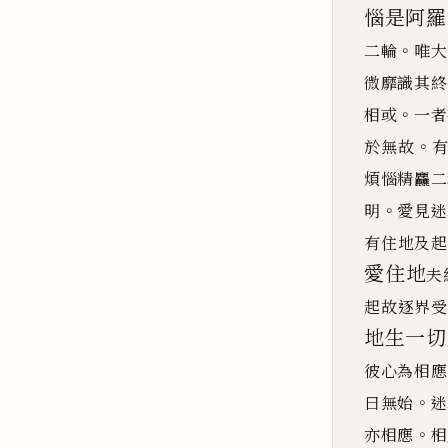
惱是阿羅
。
二輪
唯大
微靡識其終
。
相或
一者
。
於無故
煩惱精
麤
二
。
明
愛見迷
有住地及起
愛
住地
夫
起故逐界受
地生一切
彼心為相應
。
曰
無始
迷
。
亦相應
相