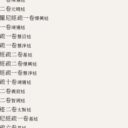
二卷
元曉述
羅尼經疏一卷
憬興述
一卷
靖邁述
疏一卷
慧沼述
疏一卷
慧淨述
經疏二卷
基述
經疏二卷
憬興述
經疏一卷
慧淨述
疏十卷
靖邁述
二卷
義寂述
二卷
智周述
迹二卷
太賢述
尼經疏一卷
基述
疏六卷
基
述