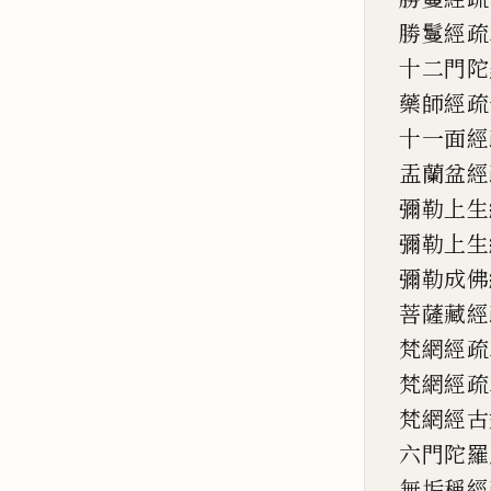
勝鬘經疏
十二門陀
藥師經疏
十一面經
盂蘭盆經
彌勒上生
彌勒上生
彌勒成佛
菩薩藏經
梵網經疏
梵網經疏
梵網經古
六門陀羅
無垢稱經