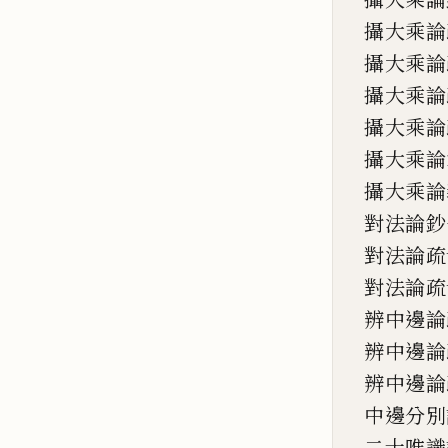
攝大乘論
攝大乘論
攝大乘論
攝大乘論
攝大乘論
攝大乘論
對法論鈔
對法論疏
對法論疏
辨中邊論
辨中邊論
辨中邊論
中邊分別
二十唯識