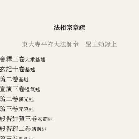
法相宗章疏
東大寺平祚大法師奉 聖王勅錄上
會釋三卷
大乘基述
玄記十卷
基
述
疏二卷
基
述
宣演三卷
道氤述
疏二卷
漢光述
疏三卷
元曉述
般若述贊三卷
玄範述
般若疏二卷
靖邁述
疏三卷
圓測述