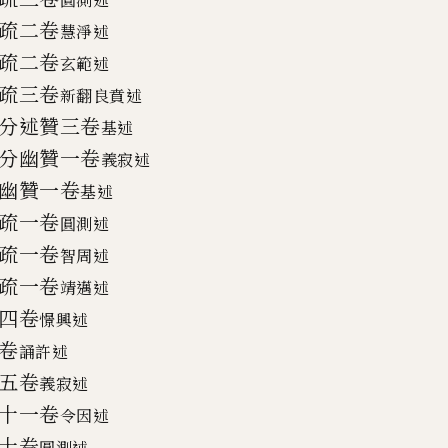
疏二卷
慧淨述
疏二卷
玄範述
疏三卷
新翻良賁
述
分述贊三卷
基述
分幽贊一卷
義寂
述
幽贊一卷
基述
疏一卷
圓測述
疏一卷
智周述
疏一卷
靖邁述
四卷
憬興
述
卷
誦許述
五卷
義寂述
十一卷
令因
述
十卷
圓測述