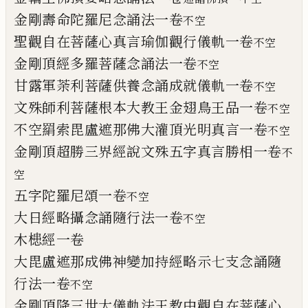
金剛壽命陀羅尼念誦法一卷
不空
聖觀自在菩薩心真言瑜伽觀行儀軌一卷
不
空
金剛頂經多羅菩薩念誦法一卷
不空
甘露軍荼利菩薩供養念誦成就儀軌一卷
不
空
文殊師利菩薩根本大教王金翅鳥王品一卷
不空
不空羂索毘盧遮那佛大灌頂光明真言一卷
不空
金剛頂超勝三界經說文殊五字真言勝相一
卷
不
空
五字陀羅尼頌一卷
不空
大日經略攝念誦隨行法一卷
不空
木槵經一卷
大毘盧遮那成佛神變加持經略示七支念誦
隨
行法一卷
不空
金剛頂降三世大儀軌法王教中觀自在菩薩
心