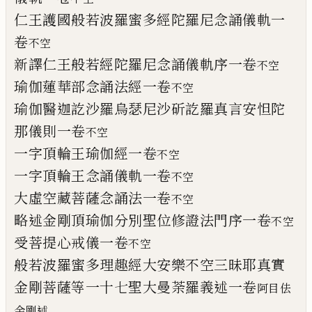
仁王護國般若波羅蜜多經陀羅尼念誦儀
軌一
卷
不空
新譯仁王般若經陀羅尼念誦儀軌序一卷
不空
瑜伽蓮華部念誦法經一卷
不空
瑜伽醫迦訖沙羅烏瑟尼沙斫訖羅真言安怛
陀
那儀則一卷
不空
一字頂輪王瑜伽經一卷
不空
一字頂輪王念誦儀軌一卷
不空
大虛空藏菩薩念誦法一卷
不空
略述金剛頂瑜伽分別聖位修證法門
序
一
卷
不空
受菩提心戒儀一卷
不空
般若波羅蜜多理趣
經
大安樂不空三昧
耶
真實
金剛菩薩等一十七聖大曼荼羅義述一
卷
阿目
佉
金剛述