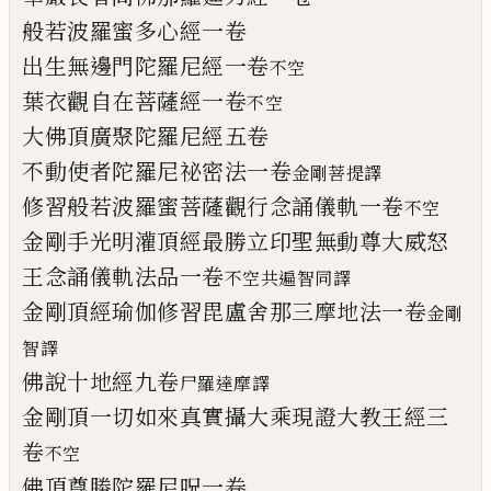
般若波羅蜜多心經一卷
出生無邊門陀羅尼經一卷
不空
葉衣觀自在菩薩經一卷
不空
大佛頂廣聚陀羅尼經
五
卷
不動使者陀羅尼祕密法一卷
金剛菩
提
譯
修習般若波羅蜜菩薩觀
行
念誦儀軌一卷
不空
金剛手光明灌頂經最勝立印聖無動尊大威
怒
王念誦儀軌法品一卷
不空
共
遍智同譯
金剛頂經瑜伽修習毘盧舍那三摩地法一卷
金剛
智譯
佛說十地經九卷
尸羅達摩譯
金剛頂一切如來真實攝大乘現證大教王經
三
卷
不空
佛頂尊勝陀羅尼呪一卷