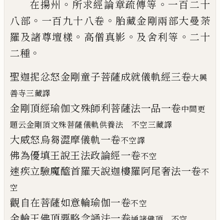
。
。
在揚州
所求經論章疏傳等
一百二十
。
。
八部
一百九十八卷
胎藏金剛兩部大曼荼
。
。
。
羅及
諸尊壇樣
高僧真影
及舍利等
二十
。
二
種
聖迦抳忿怒金剛童子菩薩成就儀軌經三卷
大興
善寺三藏譯
金剛頂經瑜伽文殊師利菩薩法一品一卷
中間更
題云金剛頂文殊菩薩儀軌供養法
不空三藏譯
大威怒烏芻澀摩儀軌一卷
不空譯
佛為優填王說王法政論經一卷
不空
速疾立驗魔醯首羅天說迦樓羅阿尾奢法一
卷
不
空
觀自在菩薩如意輪瑜伽一卷
不空
金輪王佛頂要略念誦法一卷
通諸佛頂
不空