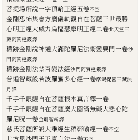
菩提場所說一字頂輪王經五卷
不空
金剛恐怖集會方廣儀軌觀自在菩薩三世最
勝
心明王經大威力烏樞瑟摩明王經二卷
北天竺三
藏阿質達霰譯
穢跡金剛說神通大滿陀羅尼法術靈要門一
卷
沙
門阿質達霰譯
穢跡金剛法禁百變法經
沙門阿質達霰譯
普遍智藏般若波羅蜜多心經一卷
摩竭提國三藏法
月譯
千手千眼觀自在菩薩根本真言釋一卷
千手千眼觀自在菩薩廣大圓滿無礙大悲心
陀
羅尼呪一卷
金剛智新譯
慈氏菩薩所說大乘經生稻
𦼮
喻經一卷
不空
北方毘沙門天王真言法一卷
不空