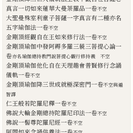
真言一切如來蓮華大曼荼羅品一卷
不空
大聖曼殊室利童子菩薩一字真言有二種亦
名
五
字
瑜伽法一卷
不空
金剛頂經觀自在王如來修行法一卷
不空
金剛頂瑜伽中發阿耨多羅三藐三菩提心論
一
卷
亦名瑜伽總持教門說菩提心觀行修持義
不空
金剛頂瑜伽他化自在天理趣會普賢修行念
誦
儀軌一卷
不空
金剛頂瑜伽降三世成就極深密門一卷
不空與遍
智譯
仁王般若陀羅尼釋一卷
不空
佛說大輪金剛總持陀羅尼印法一卷
不空
佛說一髻尊陀羅尼經一卷
不空
阿閦如來念誦供養法一卷
不空