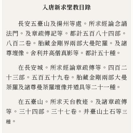
入唐新求聖教目錄
。
長安五臺山及揚州等處
所求經論念誦
。
。
。
法
門
及章疏傳記等
都計五百八十四部
。
。
八百
二卷
胎藏金剛界兩部大曼陀羅
及諸
。
。
。
尊壇
像
舍利并高僧真影等
都計五
十
種
。
。
在長安城
所求經論章疏傳等
四百二
。
。
十三
部
五百五十九卷
胎藏金剛兩部大曼
。
荼羅
及諸尊曼荼羅壇像并道具等二十一種
。
。
在五臺山
所求天台教迹
及諸章疏傳
。
。
。
等
三
十四部
三十七卷
并臺山土石等
三
。
種