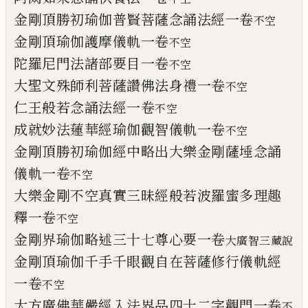
金剛頂勝初瑜伽普賢菩薩念誦法經一卷
不
空
金剛頂瑜伽護摩儀軌一卷
不
空
陀羅尼門
法
諸部要目一卷
不空
大聖文殊師利菩薩讚佛法身禮一卷
不空
仁王般若念誦法經一卷
不空
成就妙法蓮華經瑜伽觀智儀軌一卷
不空
金剛頂勝初瑜伽經中略出大樂金剛薩埵念
誦
儀軌一卷
不空
大樂金剛不空真實三昧經般若波羅蜜多理
趣
釋一卷
不空
金剛界瑜伽略述三十七尊心要一卷
大廣智三藏說
金剛頂瑜伽千手千眼觀自在菩薩修行儀軌
經
一卷
不空
大方廣佛華嚴經入法界品四十二字觀
門
一卷
不