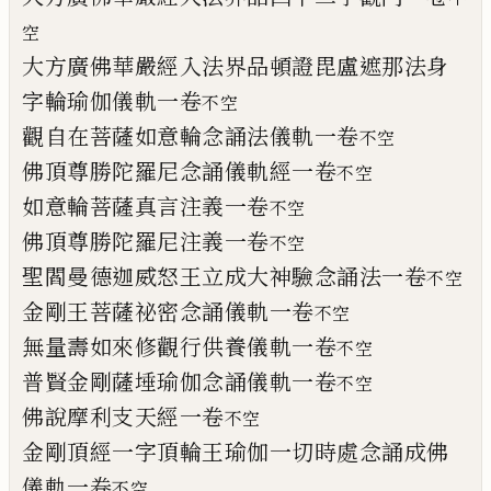
空
大方廣佛華嚴經入法界品頓證毘盧遮那法
身
字輪瑜伽儀軌一卷
不空
觀自在菩薩如意輪念誦法儀軌一卷
不空
佛頂尊勝陀羅尼念誦儀軌
經
一卷
不空
如意輪菩薩真言注
義
一卷
不空
佛頂尊勝陀羅尼注義一卷
不空
聖閻曼德迦威怒王立成大神驗念誦法一卷
不空
金剛王菩薩祕密念誦儀軌一卷
不空
無量壽如來修觀行供養儀軌一卷
不空
普賢金剛薩埵瑜伽念誦儀軌一卷
不空
佛說摩利支天經一卷
不空
金剛頂經一字頂輪王瑜伽一切時處念誦成
佛
儀軌一卷
不空