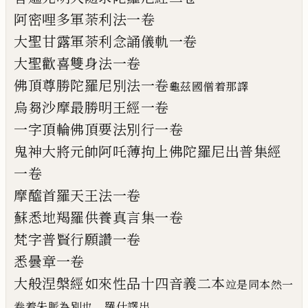
阿密哩多軍荼利法一卷
大聖甘露軍荼利念誦儀軌一卷
大聖歡喜雙身法一卷
佛頂尊勝陀羅尼別法一卷
龜茲國僧着那譯
烏芻沙摩最勝明王經一卷
一字頂輪佛頂要法別行一卷
鬼神大將元帥阿吒薄拘上佛陀羅尼出普集
經
一卷
摩醯首羅天王法一卷
蘇悉地羯羅供養真言集一卷
梵字普賢行願讚一卷
悉曇章一卷
大般涅槃經如來性品十四音義二
本
竝是同本然一
卷着朱脈為別也 羅什譯出