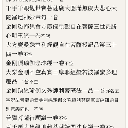
千手千眼觀世音菩薩廣大圓滿無礙大悲心
大
陀羅尼神妙章句一卷
金剛恐怖集會方廣儀軌觀自在菩薩三世最
勝
心明王經一卷
不空
大方廣曼殊室利經觀自在菩薩授記品第三
十
四一卷
不空
金剛頂瑜伽念珠經一卷
不空
大樂金剛不空真實三摩耶經般若波羅蜜多
理
趣品一卷
不空
金剛頂經瑜伽文殊師利菩薩法一品一卷
亦名五
字呪法青龍題云金剛經瑜伽文殊師利菩薩真言經雖題目
別意義同也
不空
普賢菩薩行願讚一卷
不空
百千頌大集經地藏菩薩請問法身讚一卷
不
空