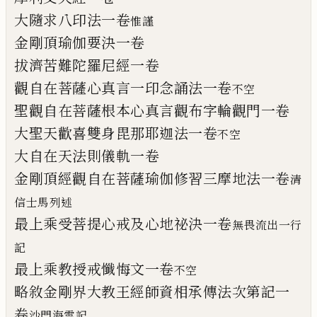
大隨求八印法一卷
惟謹
金剛頂瑜伽要決一卷
拔濟苦難陀羅尼經一卷
觀自在菩薩心真言一印念誦法一卷
不空
聖觀自在菩薩根本心真言觀布字輪觀門一
卷
大聖天歡喜雙身毘那耶迦法一卷
不空
大自在天法則儀軌一卷
金剛頂經觀自在菩薩瑜伽修習三摩地法一
卷
清
信士馬
列
述
最上乘受菩提心戒及心地祕決一卷
無畏流出一行
記
最上乘教授戒懺悔文一卷
不空
略敘金剛界大教王經師資相承傳法次第記
一
卷
沙門海雲記