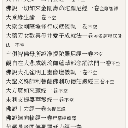
佛說一切如來金剛壽命陀羅尼經一卷
金剛智譯
大乘緣生論一卷
不空
大樂金剛薩埵修行成就儀軌一卷
不空
大藥刃女歡喜母并愛子成就法一卷
亦名訶哩底母
法
不空
七俱智佛母所說准提陀羅尼經一卷
不空
觀自在大悲成就瑜伽蓮華部念誦法門一卷
不空
佛說大孔雀明王畫像壇儀軌一卷
不空
大聖文殊師利菩薩佛剎功德莊嚴經三卷
不
空
大方廣如來藏經一卷
不空
末利支提婆華鬘經一卷
不空
佛說十力經一卷
勿提
犀
譯
佛說迴向輪經一卷
尸羅達摩譯
華嚴長者問佛那羅延力經一卷