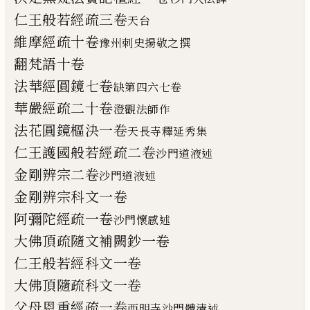
仁王般若經疏三卷
天台
維摩經疏十卷
豫州
刺
史揚敬之
撰
翻梵語
十
卷
法華經圓鏡七卷
缺第四六七卷
華嚴經疏
二十卷
澄觀法師作
法花圓鏡樞決一卷
天長寺釋延秀集
仁王護國般若經疏二卷
沙門道
液
述
金剛辨宗二卷
沙門道液述
金剛辨宗科文一卷
阿彌陀經疏一卷
沙門懷感述
大佛頂疏隨文補闕鈔一卷
仁王般若經科文一卷
大佛頂隨疏科文一卷
父母恩重經疏一卷
西明寺沙門體清述