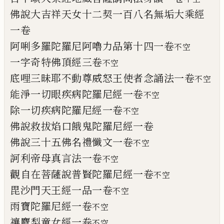
佛說大吉祥天女十二契一百八名無垢大乘
經
一卷
阿唎多羅陀羅尼阿嚕
力
品第
十四一卷
不空
一字奇特佛頂經三卷
不空
底哩三昧耶不動尊威怒王使者念誦法一卷
不空
能淨一切眼疾病陀羅尼經一卷
不空
除一切疾病陀羅尼經一卷
不空
佛說救拔焰口餓鬼陀羅尼經一卷
佛說三十五佛名禮懺文一卷
不空
訶利帝母真言法一卷
不空
觀自在菩薩說普賢陀羅尼經一卷
不空
毘沙門天王經一品一卷
不空
雨寶陀羅尼經一卷
不空
禳麌梨童女經一卷
不空