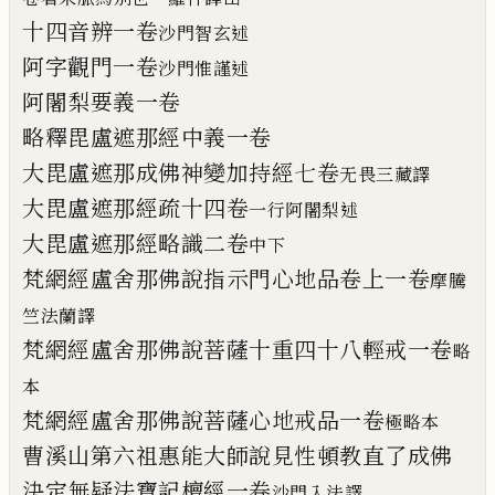
十四音辨一卷
沙門智玄述
阿字觀門一卷
沙門惟謹述
阿闍梨要義一卷
略釋毘盧
遮
那經中義一卷
大毘盧
遮
那成佛神變加持經七卷
无
畏
三藏譯
大毘盧
遮
那經疏
十四卷
一行阿闍梨
述
大毘盧
遮
那經略識二卷
中
下
梵網經盧舍那佛說指示門心
地
品卷上一
卷
摩騰
竺法蘭譯
梵網經盧舍那佛說菩薩十重四十八輕戒一
卷
略
本
梵網經盧舍那佛說菩薩心地戒品一卷
極略
本
曹溪山第六祖惠能大師說見性頓教直了成
佛
決定無疑法寶記檀經一卷
沙門入法
譯