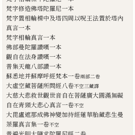
梵字修造佛塔陀羅尼一本
梵字置相輪橖中及塔四周以呪王法置於塔
內
真言一本
梵字相輪真言一本
佛部曼陀
羅
讚嘆一本
觀自在法身讚嘆一本
普集天龍八部讚一本
蘇悉地并蘇摩呼經梵本一
卷
兩部二卷
大虛空藏菩薩所問經八卷
不空
三藏譯
大慈大悲救
世
觀世音自在菩薩廣大圓滿
無礙
自在青頸大悲心真言一卷
不空
大毘盧
遮
那成佛神變加持經蓮華胎藏悲
生曼
荼羅真言集一卷
不空
普遍光明大隨求陀羅尼經二
卷