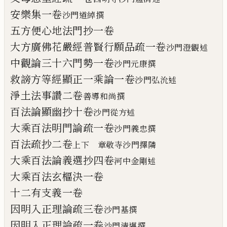
安樂集一卷
沙門道綽撰
五方便心地
法
門抄一卷
大方廣佛花嚴經普賢行願品疏一卷
沙門澄觀述
中觀論三十六門勢一卷
沙門元康撰
救謗方等經顯正一乘論一卷
沙門
弘沇
述
淨土法事讚二卷
善導和尚
撰
百法論顯幽抄十卷
沙門
從
方述
大乘百法明門論疏一卷
沙門義忠撰
百法疏抄二卷
上下 章敬寺沙門擇隣
大乘百法論義選抄四卷
河
中金剛述
大乘百法玄樞決一卷
十二有支義一卷
因明入正理論疏三卷
沙門基撰
因明入正理論疏一卷
沙門清邁撰