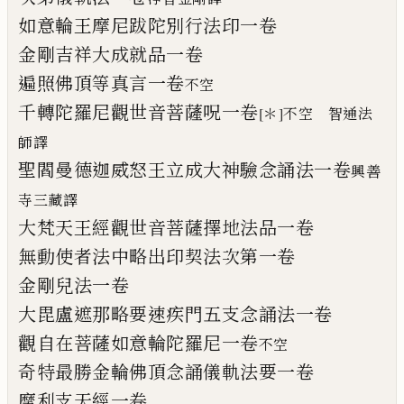
如意輪王摩尼跋
陀
別行法印一卷
金剛吉祥大成就品一卷
遍照佛頂等真言一卷
不空
千轉陀羅尼觀世音菩薩呪一卷
[＊]
不空 智通法
師譯
聖閻曼德迦威怒王立成大神驗念誦法一卷
興善
寺三藏譯
大梵天王經觀世音菩薩擇地法品一卷
無動使者法中略出印契法次第一卷
金剛兒法一卷
大毘盧遮那略要速疾門五支念誦法一卷
觀自在菩薩如意輪陀羅尼一卷
不空
奇特最勝金輪佛頂念誦儀軌法要一卷
摩利支天經一卷