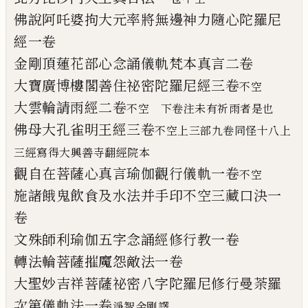
佛說阿吒婆拘
大元率
將無邊神力隨
心
陀
羅尼
經一卷
金剛頂蓮花部心念誦儀軌梵本真言二卷
大寶廣博樓閣善住祕密陀羅尼經三卷
不空
大雲輪請雨經二卷
不空 下卷
注
未有祈雨者是也
佛母大孔雀明王經三卷
不空
上三部九卷同
怪
十八上
三經
寫得大興善寺翻經院本
觀自在菩薩心真言瑜伽觀行儀軌一卷
不空
施諸餓鬼飲食及水法并手印不空三藏口決
一
卷
文殊師利瑜伽五字念誦經修行教一卷
轉法輪菩薩摧魔怨敵法一卷
大聖妙吉祥菩薩祕密八字陀羅尼修行曼荼
羅
次第儀軌法一卷
淨智金剛譯