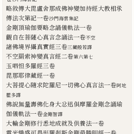
略敘傳大毘盧舍那成佛神變加持經大教相
承
傳法次第記一卷
沙門海雲集記
金剛頂瑜伽要略念誦儀軌法一卷
觀自在菩薩心真言念誦法一卷
不空
諸佛境界攝真實經三卷
三藏般若譯
不空羂索神變真言經二卷
第六第七
玉呬怛
多
羅經三卷
毘那耶律藏經一卷
大菩提心隨求陀羅尼一切佛心真言法一卷
阿地
瞿多譯
佛說無量壽佛化身大忿迅俱摩羅金剛念誦
瑜
伽儀軌法一卷
金剛智譯
大輪金剛修行悉地成就及供養法一卷
電光熾盛可畏形羅剎斯金剛最勝明經
一
卷