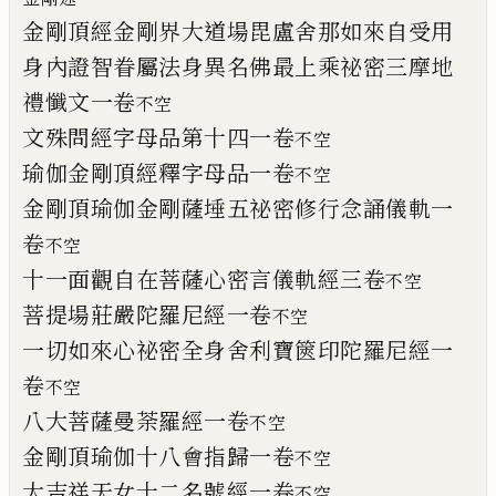
金剛頂經金剛界大道場毘盧舍那如來自受
用
身內證智眷屬法身異名佛最上乘祕密三
摩地
禮懺文一卷
不空
文殊問經字母品第
十四一卷
不空
瑜伽金剛頂經釋字母品一卷
不空
金剛頂瑜伽金剛薩埵五祕密修行念誦儀軌
一
卷
不空
十一面觀自在菩薩心密言儀軌經三卷
不空
菩提場莊嚴陀羅尼經一卷
不空
一切如來心祕密全身舍利寶篋印陀羅尼經
一
卷
不空
八大菩薩曼荼羅經一卷
不空
金剛頂瑜伽十八會指歸一卷
不空
大吉祥天女十二名號經一卷
不空