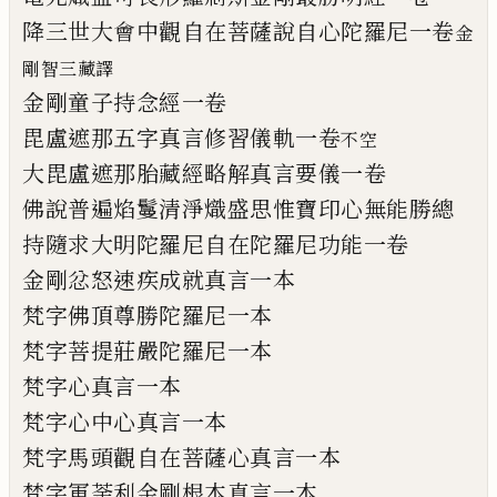
降三世大會中觀自在菩薩說自心陀羅尼一
卷
金
剛智三藏譯
金剛童子持念經一卷
毘盧
遮
那五字真言修習儀軌一卷
不空
大毘盧
遮
那胎藏經略解真言要儀一卷
佛說普遍焰鬘清淨熾盛思惟寶印心無能勝
總
持隨求大明陀羅尼
自在陀羅尼
功能一
卷
金剛忿怒速疾成就真言一本
梵字佛頂尊勝陀羅尼一本
梵字菩
提
莊嚴陀羅尼一本
梵字心真言一本
梵字心中心真言一本
梵字馬頭觀自在菩薩心真言一本
梵字軍荼利金剛
根本
真言一本