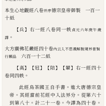
本生心地觀經
八卷
德宗皇帝御製 一
百一
并序
十紙
【
】
兵
右一經八卷同一帙
貞元六年庚午歲
。
譯
大方廣佛花嚴經
四十卷
內云入不思義解脫境界普賢
六百
一十二紙
行願品
【
】【
】【
】【
】
高
冠
陪
輦
右一經四十
。
卷同四帙
。
此經烏茶國王自手書
進大唐德宗皇
。
。
帝
其經當前花經中入法界分
從第六十
。
。
。
到
第八十
計二十一卷
今譯為四十卷