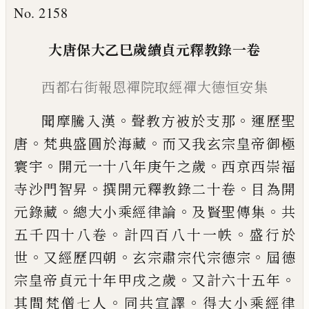
No. 2158
大唐保大乙巳歲續貞元釋教錄
一卷
西都右街報恩禪院取經禪大德恒安集
。
。
聞摩騰入漢
聲教方被於支那
運歷聖
。
。
唐
梵
典盛圓於海藏
而又我玄宗皇帝御極
。
。
寰宇
開元一十八年庚午之歲
西京西崇福
。
。
寺沙
門智昇
撰開元釋教錄二十卷
目為開
。
。
。
元錄
藏
總大小乘經律論
及賢聖傳集
共
。
。
五千四
十八卷
計四百八十一帙
盛行於
。
。
。
世
又經歷
四朝
玄宗肅宗代宗德宗
屆德
。
。
宗皇帝貞元
十年甲戌之歲
又計六十五年
。
。
其間梵僧七
人
同共宣譯
得大小乘經律