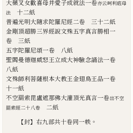
大藥叉女歡喜母并愛子成就法
一卷
亦云
呵
利底母
十二紙
法
普遍光明大隨求陀羅尼經
二卷
三十二紙
金剛頂超勝三界經說文殊五字真言勝相
一
卷
三紙
五字陀羅尼頌
一卷
八紙
聖閻曼德迦威怒王立成大神驗念誦法
一卷
八紙
文殊師利菩薩根本大教王金翅鳥王品
一卷
十一紙
不空羂索毘盧遮那佛大灌頂光真言
一卷
出不
空
二
紙
羂索經二十八卷
【
】
。
封
右九部共十卷同一帙