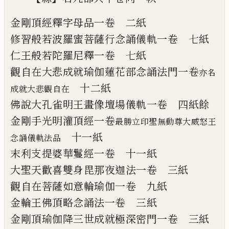
金剛頂經釋字母品
一卷
二紙
修習般若波羅蜜菩薩行念誦儀軌
一卷
七紙
仁王般若陀羅尼釋
一卷
七紙
觀自在大悲成就瑜伽蓮花部念誦法門
一卷
亦名
十二紙
成就大悲觀自在
佛說大孔雀明王畫像壇場儀軌
一卷
四紙餘
金剛手光明灌頂經
一卷
最勝立印聖無動尊大威怒王
十一紙
念誦儀軌法品
末利支提婆華鬘經
一卷
十一紙
大聖天歡喜雙身毘那夜迦法
一卷
三紙
觀自在菩薩如意輪瑜伽
一卷
九紙
金輪王佛頂略念誦法
一卷
三紙
金剛頂瑜伽降三世成就極深密門
一卷
三紙