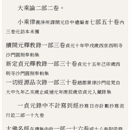
。
大乘論二部二卷
小乘律
七部五十卷
義淨所譯開元目中遺編者
內
三卷元訪本未獲
續開元釋教錄
一部
三卷
貞元十年甲戌歲
西京
西
明寺
沙門圓照奉勅集
新定貞元釋教錄
一部
三十卷
貞元十五年己卯歲
西
明寺沙門圓
照奉勅集
一切經源品次錄
一部
三十卷
趙郡業律沙門從梵自
大中九年乙
亥歲止咸通元年庚辰歲依貞元入藏錄集
一貞元錄中不計寫到經
抄寫日亦計數抄寫流
行訖二部一十九卷
大佛名經
一部
一十六卷
在傳集中收
或十八卷附梁錄