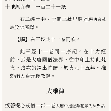
十地經
九卷
一百二十一紙
。
右二經十卷
于闐三藏尸羅達磨
唐言戒
。
於北
庭譯
法
【
】
。
驅
右三經共十一卷同帙
。
此三經十一卷同一序記
在十力經
。
。
前
云
是大唐國僧法界
從中印土持此梵
。
。
。
夾
路
次
請譯出將歸
於貞元十五年
准
。
勅編入
貞元釋教錄
大乘律
授菩提心戒儀
一部
一卷
大曆中進經數花嚴入法界品