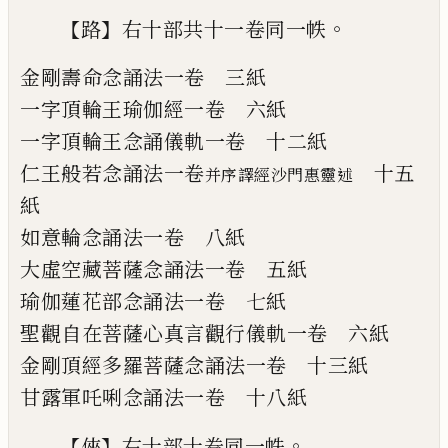
【
】
。
路
右十部共十一卷同一帙
金
剛壽命念誦法
一卷
三紙
一字頂輪王瑜伽經
一卷
六紙
一字頂輪王念誦儀軌
一卷
十二紙
仁王般若念誦法
一卷
十五
并序
譯經沙門惠靈述
紙
如意輪念誦法
一卷
八紙
大虛空藏菩薩念誦法
一卷
五紙
瑜伽蓮花部念誦法
一卷
七紙
聖觀自在菩薩心真言觀行儀軌
一卷
六紙
金剛頂經多羅菩薩念誦法
一卷
十三紙
甘露軍吒唎念誦法
一卷
十八紙
【
】
。
俠
右十部十卷同一帙