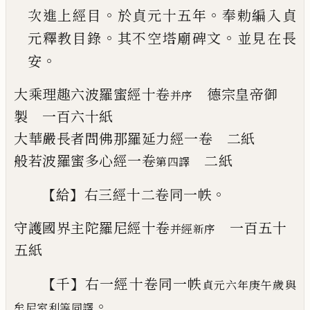
。
。
次進上經目
於貞元十五年
奉勅編入
貞
。
。
元釋教目錄
其不空塔廟碑文
並見在
長
。
安
大乘理趣六波羅蜜經
十卷
德宗皇帝
御
并序
製 一百六十紙
大華嚴長者問佛那羅延力經
一卷
二紙
般若波羅蜜多心經
一卷
二紙
第四譯
【
】
。
給
右三經十二卷同一帙
守護國界主陀羅尼經
十卷
一百五十
并經新序
五
紙
【
】
千
右一經十卷同一帙
貞元六年庚午歲與
。
牟尼室利等同譯