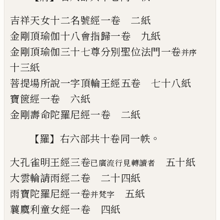
吉祥天女十二名號經
一卷
二紙
金剛頂瑜伽十八會指歸
一卷
九紙
金剛頂瑜伽三十七尊分別聖位法門
一卷
并
序
十三紙
菩提場所說一字頂輪王經
五卷
七十八紙
寶篋經
一卷
六紙
金剛壽命陀羅尼經
一卷
二紙
【
】
。
羅
右六部共十卷同一帙
大孔雀明王經
三卷
五十紙
已廣流行見轉讀者
大雲輪請雨經
二卷
二十四紙
雨寶陀羅尼經
一卷
五紙
并梵字
蘘麌利童女經
一卷
四紙