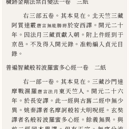
穢跡金剛法禁百變法
一卷
三紙
。
。
右三部五卷
其本見在
北天竺三藏
。
阿質
達霰
於安西譯
開元二十
唐言無能勝將
。
。
年
因法月
三藏貢獻入朝
附上件經到于
。
。
京邑
不及
得入開元錄
准勅編入貞元目
。
錄
普遍智藏般若波羅蜜多心經
一卷
二紙
。
。
右一部一卷
其本見在
三藏沙門達
。
摩戰
濕羅
東天竺人
開元二十六
唐言法月
。
。
年
於
長安譯
此一經與古舊二經中無少
。
。
異
姚
秦譯者名摩訶般若大明呪經
玄奘
。
。
譯者
名般若波羅蜜多心經
餘義無異
與
。
。