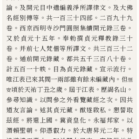
。
。
論
及開元目中
遺編義淨所譯律文
及大佛
。
。
名經別傳等
共
一百三十四部
二百九十九
。
。
卷
西京西明寺
沙門圓照集續開元錄三卷
。
又於貞元十五
年
奉勅撰貞元釋教錄三十
。
。
卷
并前七人梵
僧等所譯文
共三百三十二
。
。
。
卷
通前開元錄
藏
都共五千三百八十卷
。
。
。
計五百一十帙
目
為貞元錄藏
宣示流行
。
唯江表已來其間一
兩部雖有餘未編藏內
但
恒
。
。
。
頃於天祐丁丑
之歲
屆于江表
歷謁名山
安
。
。
參尋知識
以問參
之外看覽藏經之次
因共
。
。
。
道友言論
述其貞
元藏
猷遂啟私
懇誓取
。
。
。
。
茲經
將還上國
冀
資皇化
永福邦家
以
。
。
。
潛賴聖朝
仰憑叡力
於
大唐昇元二年
特