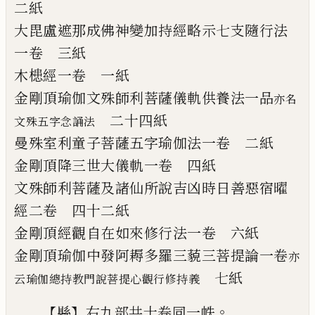
二紙
大毘盧遮那成佛神變加持經略示七支隨行
法
一卷
三紙
木槵經
一卷
一紙
金剛頂瑜伽文殊師利菩薩儀軌供養法
一品
亦名
二十四紙
文殊五字念誦法
曼殊室利童子菩薩五字瑜伽法
一卷
二紙
金剛頂降三世大儀軌
一卷
四紙
文殊師利菩薩及諸仙所說吉凶時日善惡宿
曜
經
二卷
四十二紙
金剛頂經觀自在如來修行法
一卷
六紙
金剛頂瑜伽中發阿耨多羅三藐三菩提論
一
卷
亦
七紙
云瑜伽總持教門說菩提心觀行修持義
【
】
。
縣
右九部共十卷同一帙