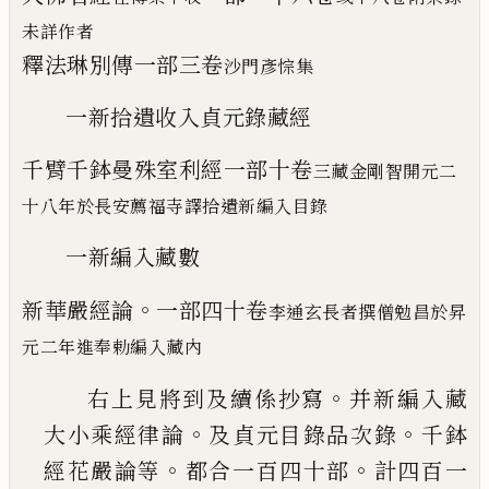
未詳作者
釋法琳別傳
一部
三卷
沙門彥悰集
一新拾遺收入貞元錄藏經
千臂千鉢曼殊室利經
一部
十卷
三藏金剛智
開元二
十八年於
長安薦福寺譯拾遺新編入目錄
一新編入藏數
。
新華嚴經論
一部
四十卷
李通玄長者撰
僧勉昌於昇
元二年進奉勅編入藏
內
。
右上見將到及續係抄寫
并新編入藏
。
。
大
小乘經律論
及貞元目錄品次錄
千鉢
。
。
經
花嚴論等
都合一百四十部
計四百一