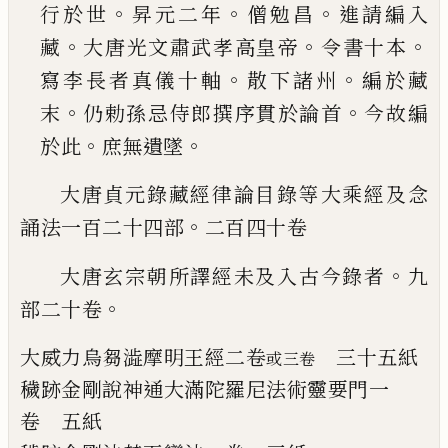
。
。
。
行於
世
昇元二年
僧勉昌
進請編入
。
。
。
藏
大唐
光文肅武孝高皇帝
令書十本
。
。
寫李長者
真儀十軸
散下諸州
編於藏
。
。
末
仍勅孫忌
侍郎撰序貫於論首
今故編
。
。
於此
庶無遺
墜
大唐貞元錄藏經律論目錄等大乘經及念
。
誦
法一百二十四部
二百四十卷
。
大唐玄宗朝所譯經未及入古今錄者
九
。
部
二十卷
大威力烏芻澁摩明王經
二卷
三十五
紙
或三卷
穢跡金剛說神通大滿陀羅尼法術靈要門
一
卷
五紙