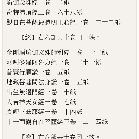
瑜伽念珠經
一卷
二紙
奇特佛頂經
三卷
六十八紙
觀自在菩薩最勝明王心經
一卷
二十二紙
【
】
。
經
右六部共十卷同一帙
金剛頂瑜伽文殊師利經
一卷
十二紙
阿唎多羅阿魯力經
一卷
二十一紙
普賢行願讚
一卷
五紙
地藏菩薩問法身讚
一卷
五紙
出生無邊門經
一卷
十紙
大吉祥天女經
一卷
七紙
底哩三昧耶經
一卷
十四紙
十一面觀自在菩薩經
三卷
二十四紙
【
】
。
府
右八部共十卷同一帙