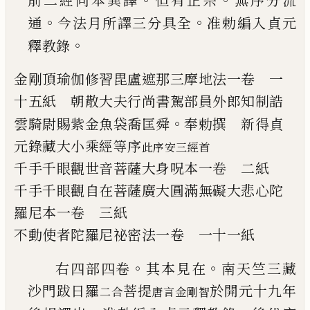
前二
經同本異譯
但有正宗
無序分流
。
。
通
今法
月所譯三分具全
准勅編入貞元
。
釋教錄
金剛頂瑜伽修習毘盧遮那三摩地法
一卷
一
十五紙
朝散大夫行尚書駕部員外郎知制
誥
。
雲騎尉賜紫金魚袋喬匡舜
奉勅撰 新
得貞
元錄藏大小乘經等序
此序安三經首
千手千眼觀世音菩薩大身呪本
一卷
二紙
千手千眼觀自在菩薩廣大圓滿無礙大悲心
陀
羅尼本
一卷
三紙
不動使者陀羅尼祕密法
一卷
一十一紙
。
。
右四部四卷
其本見在
南天竺三藏
沙門
跋日羅
菩提
於開元十九年
二合
唐言金剛智