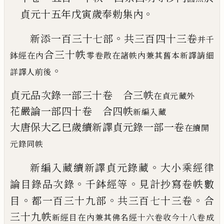
。
貞元十五年戊寅歲奉勅集內
。
新添一百三十七部
共三百四十三卷
并千
合三十帙
鉢經在內
零卷散在諸帙內兼其舊本新譯請細
。
詳譯人前後
貞元品次錄
一部
三十卷
合三帙
在貞元藏外
花嚴論
一部
四十卷
合四帙
新編入藏
大唐保大乙巳歲續新譯貞元錄
一部
一卷
在續
開
元錄同帙
。
新編入藏續新譯貞元錄藏
大小乘經律
。
。
論
目錄品次錄
千鉢經等
見計抄寫卷帙數
。
。
。
目
都一百三十九部
共三百七十三卷
合
三十
九帙
新經目在內兼其佛名經十六卷收今十八卷成