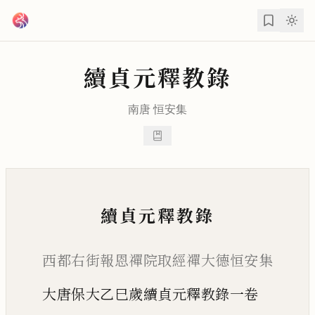
跳到主要內容
續貞元釋教錄
南唐 恒安集
續貞元釋教錄
西都右街報恩禪院取經禪大德恒安集
大唐保大乙巳歲續貞元釋教錄一卷