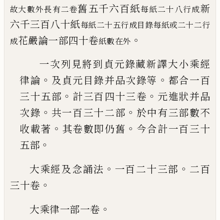
舊五千六百
紙
新
故大數外長有二卷
每紙二十八行成
六千三百八十紙
每紙二十五行成目錄每紙或二十
二行
。
花嚴論一部四十卷
成
紙數在外
一次列見將到貞元錄藏新譯大小乘經
。
。
律
論
及貞元目錄并品次錄等
都合一百
。
。
三
十五部
計三百四十三卷
元進狀并品
。
。
次
錄
共一百三十二部
於中有三部數不
。
。
收
載著
其卷數即仍舊
今合計一百三十
。
五
部
。
。
大乘經及念誦法
一百二十三部
二百
。
三十
卷
。
大乘律一部一卷