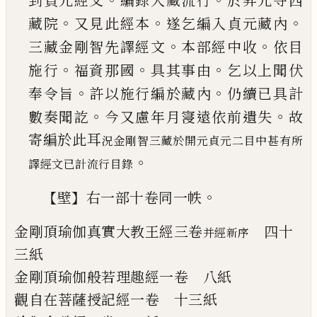
到貞元經文
編錄入藏流行
於昇元寺西
。
。
。
藏院
又見此經本
遂乞編入貞元藏內
。
。
三
藏金剛智先譯經文
本部經中收
依
目
。
。
。
施
行
福資那國
具其事由
乞以上聞伏
。
。
奉令
旨
許以施行編於藏內
仍續已具計
。
。
數
奏聞訖
今又慮年月寖遠依前遺失
故
寄
編於此耳
況金剛智三藏於開元貞元二目中甚有所
。
譯經文已計流行目錄
【
】
。
壁
右一部十卷同一帙
金剛頂瑜伽真實大教王經
三卷
四十
并經新序
三
紙
金剛頂瑜伽般若理趣經
一卷
八紙
觀自在菩薩授記經
一卷
十三紙