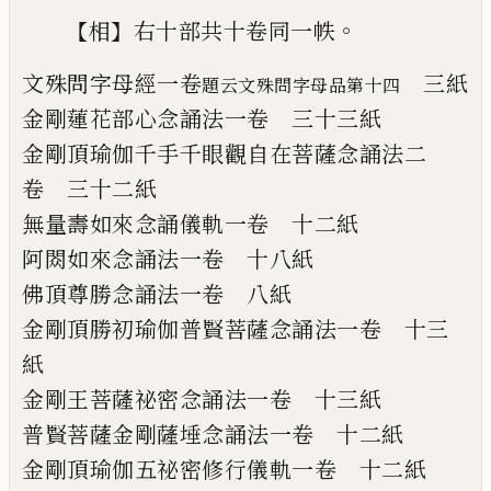
【
】
。
相
右十部共十卷同一帙
文殊問字母經
一卷
三紙
題云文殊問字母品第十四
金剛蓮花部心念誦法
一卷
三十三紙
金剛頂瑜伽千手千眼觀自在菩薩念誦法
二
卷
三十二紙
無量壽如來念誦儀軌
一卷
十二紙
阿閦如來念誦法
一卷
十八紙
佛頂尊勝念誦法
一卷
八紙
金剛頂勝初瑜伽普賢菩薩念誦法
一卷
十三
紙
金剛王菩薩祕密念誦法
一卷
十三紙
普賢菩薩金剛薩埵念誦法
一卷
十二紙
金剛頂瑜伽五祕密修行儀軌
一卷
十二紙