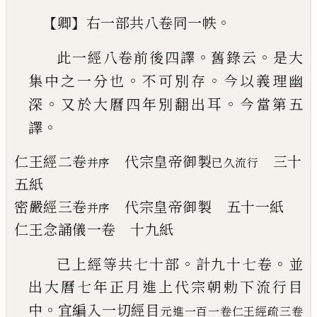
【
】
。
卿
右一部共八卷同一帙
。
。
此一經八卷前後四譯
舊錄云
是大
。
。
集中
之一分也
不可別存
今以義理幽
。
。
深
又於
大曆四年別翻出耳
今當第五
。
譯
仁王經
二卷
代宗皇帝御製
三
十
并序
已久流行
五紙
密嚴經
三卷
代宗皇帝御製 五十一紙
并序
仁王念誦儀
一卷
十九紙
。
。
已上經等共七十部
計九十七卷
並
出大
曆七年正月進上代宗朝勅下流行目
。
中
宜編入一切經目
元進一百一卷仁王經疏三卷