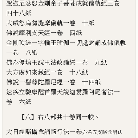
聖迦尼忿怒金剛童子菩薩成就儀軌經
三卷
四十八紙
大威怒烏芻澁摩儀軌
一卷
十紙
佛說摩利支天經
一卷
四紙
金剛頂經一字輪王瑜伽一切處念誦成佛儀
軌
一卷
八紙
佛為優填王說王法政論經
一卷
九紙
大方廣如來藏經
一卷
十八紙
佛說一髻尊陀羅尼經
一卷
十四紙
速疾立驗摩醯首羅天說迦婁羅阿尾奢法
一
卷
六紙
【
】
。
八
右八部共十卷同一帙
大日經略攝念誦隨行法
一卷
亦名五支略念誦法