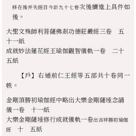
次後續進上具件如
移在後并失經目今計九十七卷
。
後
大聖文殊師利菩薩佛剎功德莊嚴經
三卷
五
十一紙
成就妙法蓮花經王瑜伽觀智儀軌
一卷
二十
五紙
【
】
戶
右通前仁王經等五部共十卷同一
。
帙
金剛頂勝初瑜伽經中略出大樂金剛薩埵念
誦
儀
一卷
十一紙
大樂金剛薩埵修行成就儀軌
一卷
出吉祥勝初瑜伽
十
五紙
經