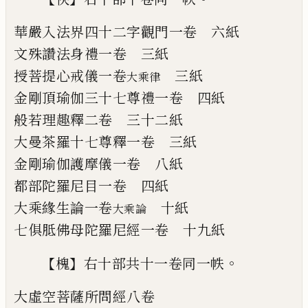
華嚴入法界四十二字觀門
一卷
六紙
文殊讚法身禮
一卷
三紙
授菩提心戒儀
一卷
三紙
大乘律
金剛頂瑜伽三十七尊禮
一卷
四紙
般若理趣釋
二卷
三十二紙
大曼茶羅十七尊釋
一卷
三紙
金剛瑜伽護摩儀
一卷
八紙
都部陀羅尼目
一卷
四紙
大乘緣生論
一卷
十紙
大乘論
七俱胝佛母陀羅尼經
一卷
十九紙
【
】
。
槐
右十部共十一卷同一帙
大虛空菩薩所問經
八卷