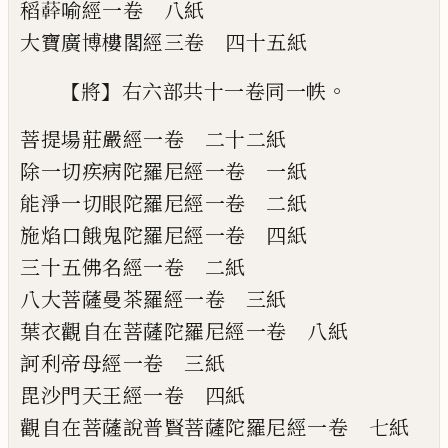
稻
𦼮
喻經
一卷
八紙
大寶廣博樓閣經
三卷
四十五紙
【
】
。
將
右六部共十一卷同一帙
菩提場莊嚴經
一卷
二十二紙
除一切疾病陀羅尼經
一卷
一紙
能淨一切眼陀羅尼經
一卷
二紙
施焰口餓鬼陀羅尼經
一卷
四紙
三十五佛名經
一卷
二紙
八大菩薩曼茶羅經
一卷
三紙
葉衣觀自在菩薩陀羅尼經
一卷
八紙
訶利帝母經
一卷
三紙
毘沙門天王經
一卷
四紙
觀自在菩薩說普賢菩薩陀羅尼經
一卷
七紙