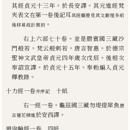
。
。
其經
貞元十三年
於長安譯
其元進經梵
夾表
文在第一卷後記耳
其經雖曾見其文辭理多前
。
後移易故計寫到
。
右上六部七十卷
並是
罽賓國三藏沙
。
。
。
門
般若
梵云般
剌
若
唐言智惠
於德宗
。
聖神
文武皇帝貞元四年歲次戊辰
後相次
。
。
奉
詔宣譯
於貞元十五年
奉勅編入貞元
。
釋
教錄
十力經
一卷
十紙
并序記
。
右一經一卷
龜茲國三藏勿堤提犀魚
唐
。
於安西譯
言蓮花
精進
迴向輪經
一卷
四紙