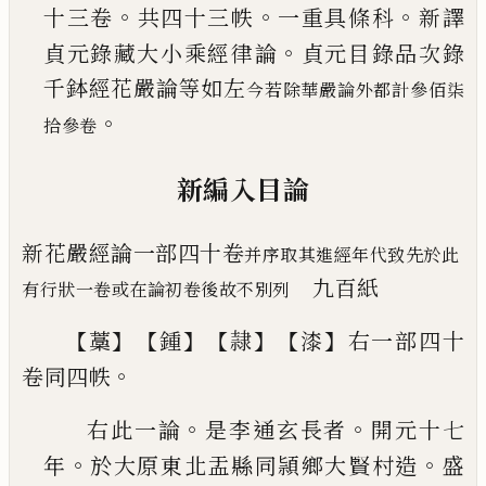
。
。
。
十
三卷
共四十三帙
一重具條科
新譯
。
貞元
錄藏大小乘經律論
貞元目錄品次錄
千
鉢經花嚴論等如左
今若除華嚴論外都計參佰
柒
。
拾
參
卷
新編入目論
新花嚴經論
一部
四十卷
并序取其進經年代致先於此
九百紙
有行狀一卷或在論
初卷後故不別列
【
】【
】【
】【
】
藁
鍾
隷
漆
右一部四十
。
卷同四帙
。
。
右此一論
是
李通玄長者
開元十七
。
。
年
於
大原東北盂縣同頴鄉大賢村造
盛