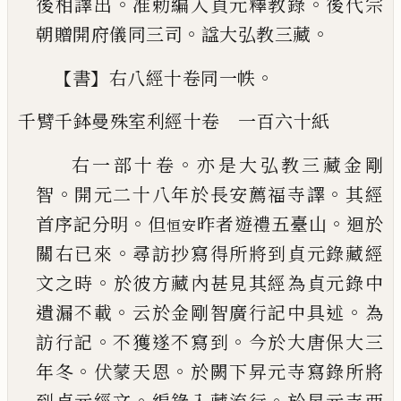
。
。
後相
譯出
准勅編入貞元釋教錄
後代宗
。
。
朝贈
開府儀同三司
諡
大弘教三藏
【
】
。
書
右八經十卷同一帙
千臂千鉢曼殊室利經
十卷
一百六十紙
。
右一部十卷
亦是
大弘教三藏金剛
。
。
智
開
元二十八年於長安薦福寺譯
其經
。
。
首序
記分明
但
昨者遊禮五臺山
迴於
恒安
。
關右
已來
尋訪抄寫得所將到貞元錄藏經
。
文
之時
於彼方藏內甚見其經為貞元錄中
。
。
遺漏不載
云於金剛智廣行記中具述
為
。
。
訪行記
不獲遂不寫到
今於大唐保大三
。
。
年冬
伏蒙天恩
於闕下昇元寺寫錄所將
。
。