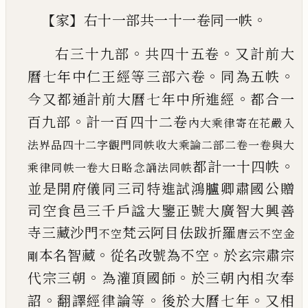
【
】
。
家
右十一部共一十一卷同一帙
。
。
右三十九部
共四十五卷
又計前大
。
。
曆七
年中仁王經等三部六卷
同為五帙
。
今又
都通計前大曆七年中所進經
都合一
。
百
九部
計一百四十二卷
內大乘律寄在花嚴入
法界品四十二字觀門同帙
收大乘論二部二卷一卷與大
。
都計一十四帙
乘律同帙一卷大日略念誦法同帙
並是開府儀同三司特進試鴻臚卿肅國公
贈
司空食邑三千戶
諡
大鑒正號大廣智大
興善
寺三藏沙門
梵云阿目佉跋折羅
不空
唐云不空金
。
。
本名智藏
從名改號為不空
於玄宗
肅宗
剛
。
。
代宗三朝
為灌頂國師
於三朝內相
次奉
。
。
。
詔
翻譯經律論等
後於大曆七年
又
相