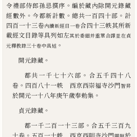
。
令
禮部侍郎孫忌撰序
編於
藏內除開元錄藏
。
。
。
經數外
今都新計數
總共
一百四十部
計
四百一十三卷
合四
十三帙其所新
內續新經目一卷
載經文目錄等具列如左
其於委細
并重單合譯並在貞
。
元釋教錄三十卷中具述
。
開元錄藏
。
都共一千七十六部
合五千四十八
。
卷
四
百八十一帙 西京西崇福寺沙門
智昇
。
於
開元一十八年庚午歲奉勅集
。
貞元錄藏
。
都一千二百一十三部
合五千三百九
。
十
卷
五百一十帙 西京西明寺沙門
於
圓照