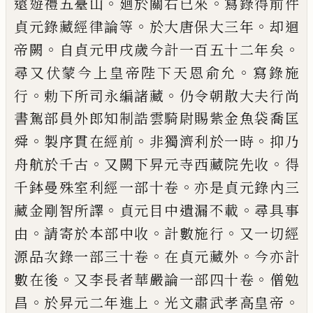
。
。
遠遊禮五臺山
廻於
關
右
已來
寫錄得前件
。
。
貞元錄藏經律論等
於大
唐保大三年
却迴
。
。
帝闕
自貞元甲戌歲今計
一百五十二年矣
。
尋又伏蒙今上皇帝陛下
天恩俞
允
寫錄施
。
。
行
勅下所司永編諸藏
仍
令朝散大夫行尚
書駕部員外郎知制誥雲騎
尉賜紫金魚袋喬匡
。
。
。
舜
製序貫在經前
非獨
濟利於一時
抑乃
。
。
舟航於千古
又闕下昇元
寺西藏院先收
得
。
千鉢曼殊室利經一部十
卷
亦是貞元錄內三
。
。
藏金剛智所譯
貞元目
中遺漏不載
尋具事
。
。
。
由
請寄於本部中收
計
數施行
又一切經
。
。
源品次錄一部三十卷
在
貞元藏外
今亦計
。
。
數在後
又李長者華嚴論
一部四十卷
僧勉
。
。
。
昌
於昇元二年進上
光文
肅武孝高皇帝