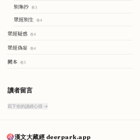
別集抄
卷
3
眾經別生
卷
4
眾經疑惑
卷
4
眾經偽妄
卷
4
闕本
卷
5
讀者留言
寫下你的讀經心得 →
漢文大藏經 deerpark.app