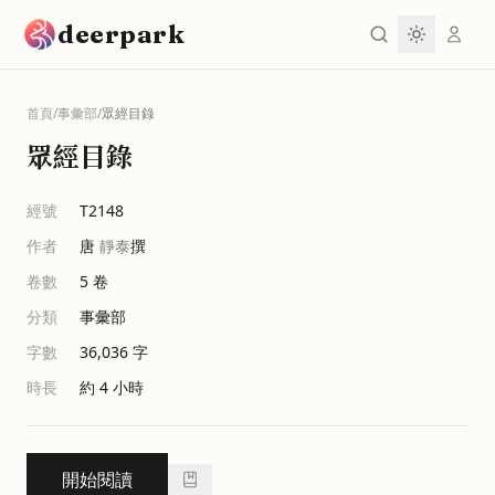
跳到主要內容
deerpark
首頁
/
事彙部
/
眾經目錄
眾經目錄
經號
T2148
作者
唐
靜泰
撰
卷數
5
卷
分類
事彙部
字數
36,036
字
時長
約 4 小時
開始閱讀