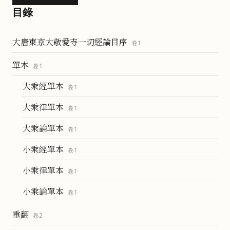
目錄
大唐東京大敬愛寺一切經論目序
卷
1
單本
卷
1
大乘經單本
卷
1
大乘律單本
卷
1
大乘論單本
卷
1
小乘經單本
卷
1
小乘律單本
卷
1
小乘論單本
卷
1
重翻
卷
2