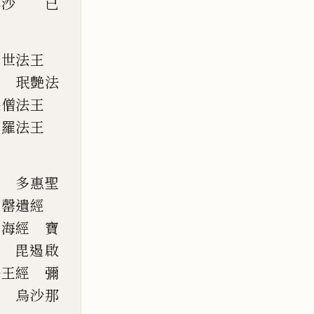
俱沙 已
牟世法王
王 珉艶法
穩僧法王
娑羅法王
經 多惠聖
 罄遺經
海經
寶
 毘遏啟
法王經 彌
經 烏沙那