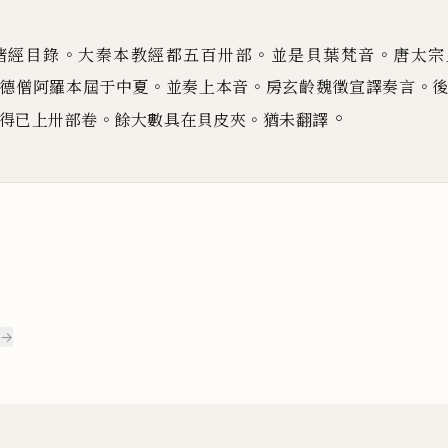
。
。
。
諸經目錄
大秦本教經都五百卅部
並是貝葉
梵音
唐太宗
。
。
。
德僧阿羅本屆
于中夏
並奏上本音
房玄齡魏徵宣譯奏言
。
。
。
得已上卅部卷
餘大數具在貝皮
夾
猶未翻譯
 →