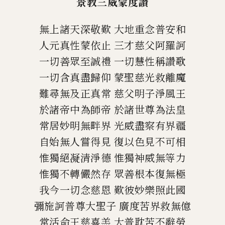
景教三威蒙度讚
無上諸天深敬歎
大地重念普安和
人元真性蒙依止
三才慈父阿羅訶
一切善眾至誠禮
一切慧性稱讚歌
一切含真盡歸仰
蒙聖慈光救離魔
難尋無及正真常
慈父明子淨風王
於諸帝中為師帝
於諸世尊為法皇
常居妙明無畔界
光威盡察有界疆
自始無人嘗得見
復以色見不可相
惟獨絕凝清淨德
惟獨神威無等力
惟獨不轉儼然存
眾善根本復無極
我今一切念慈恩
歎彼妙樂照此國
彌施訶普尊大聖子
廣度苦界救無億
常活命王慈喜羔
大普耽苦不辭勞