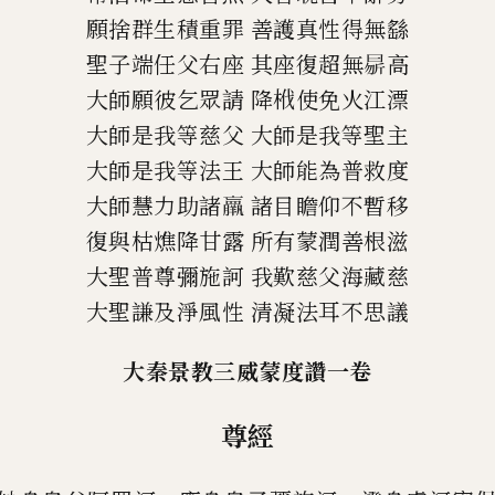
願捨群生積重罪
善護真性得無繇
聖子端任父右座
其座復超無
𭨝
高
大師願彼乞眾請
降栰使免火江漂
大師是我等慈父
大師是我等聖主
大師是我等法王
大師能為普救度
大師慧力助諸
𮊵
諸目瞻仰不暫移
復與枯燋降甘露
所有蒙潤善根滋
大聖普尊彌施訶
我歎慈父海藏慈
大聖謙及淨風性
清凝法耳不思議
大秦景教三威蒙度讚一卷
尊經