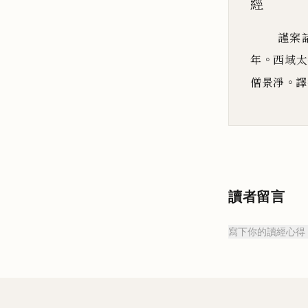
經
謹案
。
年
西域太
。
僧景淨
譯
讀者留言
寫下你的讀經心得