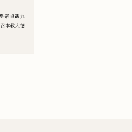
皇帝貞觀九
後召本
教大德