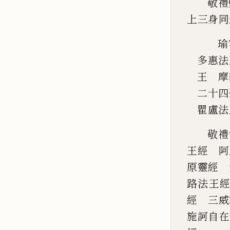
敬禮
上三身同
瑜
多惠法
王 摩
二十四
瞿盧法
敬禮
王經 阿
原靈經 
路法王
經 三
威
施訶自在