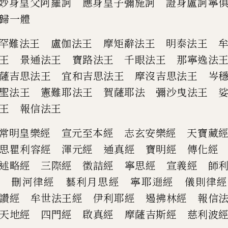
妙身皇父阿羅訶 應身皇子彌施訶
證身盧訶寧
歸一體
罕難法王 盧伽法王 摩矩辭法王
明泰法王 
王 景通
法王 寶路法王 千眼法王 那寧逸法
薩吉思法王 宜和吉
思法王 摩沒吉思法王 岑
聖法王 憲難耶法王 賀薩耶法
彌沙曳法王 
王
報信法王
常明皇樂經 宣元至本經 志玄安樂
經 天寶藏
思瞿利
容經 渾元經 通真經 寶明經 傳化
經
述略經 三際經
徵詰經 寧思經 宣義經 師利
經 刪河律經 藝利月思經
寧耶
𮟖
經 儀則律經
讚經 牟世法王經 伊利耶經 遏拂
林經 報信
天地經
四門經 啟真經 摩薩吉斯經 慈利
波