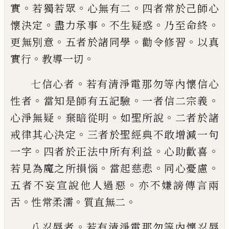
。
。
。
實
若獨若眾
心
無有二
四者常於己師心
。
。
。
。
懷決定
盡力承事
不生疑惑
乃至命終
。
。
。
更無別意
五者於諸同
學
勸令修習
以真
。
。
實行
教導一切
。
七信心者
若有清淨電那勿等內懷信心
。
。
。
性
者
當知是師有五記驗
一者信二宗義
。
。
。
心淨
無疑
棄暗從明
如聖所說
二者於諸
。
戒律其
心決定
三者於聖經典不敢增減一句
。
。
。
一字
四者於正法中所有利益
心助歡喜
。
。
。
若見為
魔之所損惱
當起慈悲
同心憂慮
。
五者不妄
宣說他人過惡
亦不嫌謗傳言兩
。
。
。
舌
性常柔
濡
質直無二
。
八忍辱者
若有清淨電那勿等內懷忍辱