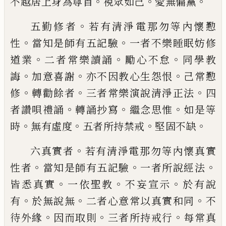
。
。
。
不越居上身為尊首
視
眾如己
愛無偏黨
。
五勤修者
若有清淨電那勿等內懷懃
。
。
性
當
知是師有五記驗
一者不樂睡眠妨修
。
。
。
道業
二者常樂讀誦
勵心不怠
同學教
。
。
。
誨
加意喜
謝
亦不因教心生怨恨
己常懃
。
。
。
修
轉勸餘者
三者常樂演說清淨正法
四
。
。
。
者讚唄禮誦
轉
誦抄寫
繼念思惟
如是等
。
。
。
。
時
無有虛度
五者
所持禁戒
堅固不缺
。
六真實者
若有清淨電那勿等內懷真實
。
。
。
性
者
當知是師有五記驗
一者所說經法
。
。
。
皆悉
真實
一依聖教
不妄宣示
於有說
。
。
。
有
於無說
無
二者心意常以真實和同
不
。
。
。
待外緣
因而
取則
三者所持戒行
每常真