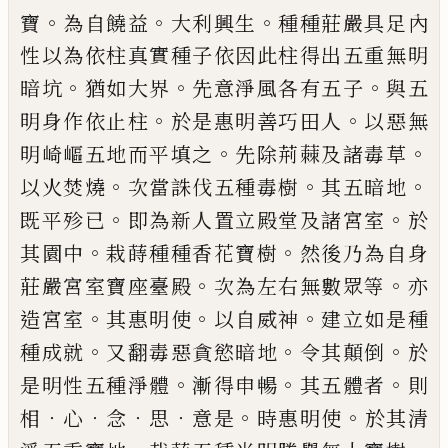
。
。
。
寶
為自饒益
大利興生
種
種莊嚴具足內
性以為依柱真實種子依因此
柱得出五重無明
。
。
。
暗坑
猶如大界
先意淨風
各有五子
與五
。
。
明身作依止柱
於是惠明善
巧田人
以惡無
。
。
明崎嶇五地而平填之
先除
荊蕀及諸毒草
。
。
。
以火焚燒
次當誅伐五種毒
樹
其五暗地
。
。
既平殄已
即為新人置立殿堂
及諸宮室
於
。
。
其園中
栽蒔種種香花寶樹
然
後乃為自身
。
。
莊嚴宮室寶座臺殿
次為左右
無數眾等
亦
。
。
。
造宮室
其惠明使
以自威神
建
立如是種
。
。
。
種成就
又翻毒惡貪慾暗地
令其
顛倒
於
。
。
。
是明性五種淨體
漸得申暢
其五體
者
則
．
．
．
．
。
。
相
心
念
思
意是
時惠明使
於其清