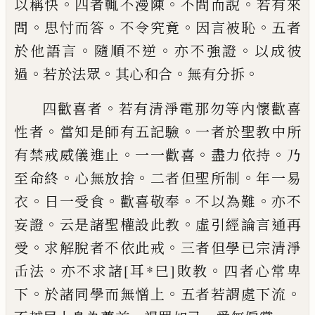
。
。
。
以稱快
四者輒
不漫陳
不問而說
若有來
。
。
。
。
問
思忖而答
不令
究竟
因言被恥
五者
。
。
。
於他語言
隨順不逆
亦
不強證
以成彼
。
。
。
。
過
若於法眾
其心和合
無有
分拆
。
四歡喜者
若有清淨電那勿等內懷歡喜
。
。
性
者
當知是師有五記驗
一者於聖教中所
。
。
。
有
禁戒威儀進止
一一歡喜
盡力依持
乃
。
。
。
至命
終
心無放捨
二者但聖所制
年一易
。
。
。
。
衣
日一
受食
歡喜敬奉
不以為難
亦不
。
。
妄證
云是諸
聖權設此教
虛引經論言通再
。
。
受
求解脫者
不依此戒
三者但學已宗清淨
。
。
𬼈
法
亦不求
諸
[耳*巳]
敗教
四者心常卑
。
。
。
下
於諸同學而無憎
上
五者若謂處下流