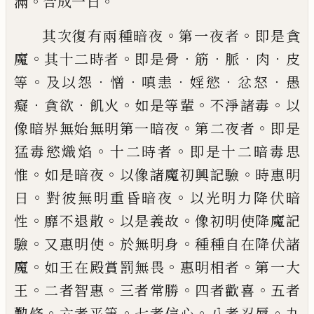
。
。
滿
合成一日
。
。
其次復有兩種暗夜
第一夜者
即是貪
。
。
．
．
．
．
魔
其
十二時者
即是骨
筋
脈
肉
皮
。
．
．
．
．
．
等
及以怨
憎
嗔恚
婬慾
忿怒
愚
．
．
。
。
。
癡
貪欲
飢火
如是等輩
不淨諸毒
以
。
。
像暗界無始無明第一暗夜
第
二夜者
即是
。
。
猛毒慾熾焰
十二時者
即是十
二暗毒思
。
。
。
惟
如是暗夜
以像諸魔初興記驗
時惠明
。
。
日
對彼無明重昏暗夜
以光明力降
伏暗
。
。
。
性
靡不退散
以是義故
像初明使降魔
記
。
。
。
驗
又惠明使
於無明身
種種自在降伏諸
。
。
。
魔
如王在殿賞罰無畏
惠明相者
第一大
。
。
。
。
王
二者智惠
三者常勝
四者歡喜
五者
。
。
。
。
懃修
六
者平等
七者信心
八者忍辱
九