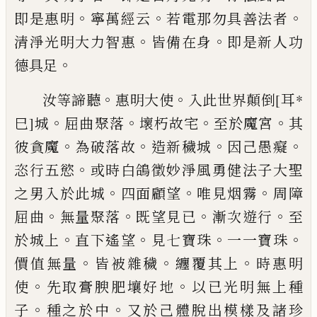
。
。
。
即是惠明
寧萬經云
若
電
那勿具善法者
。
。
清淨光明大力智惠
皆
備在身
即是新人功
。
德具足
。
。
汝等諦聽
惠明大使
入此世界顛倒
[耳*
。
。
。
。
巳]
城
屈
曲聚落
壞朽故宅
至於魔宮
其
。
。
。
。
彼貪魔
為
破落故
造新穢城
因己愚癡
。
恣行五慾
或時
白鴿徵妙淨風勇健法子大聖
。
。
。
之男入於此
城
四面顧望
唯見烟霧
周障
。
。
。
。
屈曲
無量聚
落
既望見已
漸次遊行
至
。
。
。
。
於城上
直下遙
望
見七寶珠
一一寶珠
。
。
。
價值無量
皆被雜
穢
纏覆其上
時惠明
。
。
使
先取膏腴肥壤好
地
以已光明無上種
。
。
子
種之於中
又於己體
脫出模樣及諸珍