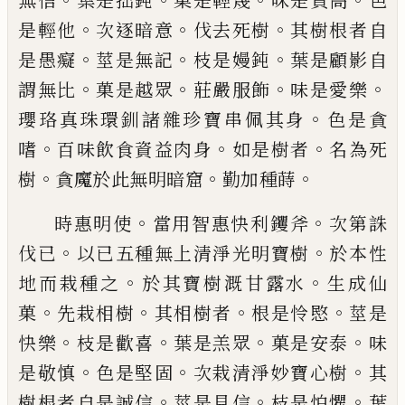
無信
葉是拙鈍
菓是輕蔑
味是
貢高
色
。
。
。
是輕他
次逐暗意
伐去死樹
其樹根
者自
。
。
。
是愚癡
莖是無記
枝是嫚鈍
葉是顧影
自
。
。
。
。
謂無比
菓是越眾
莊嚴服飾
味是愛樂
。
瓔
珞真珠環釧諸雜珍寶串佩其身
色是貪
。
。
。
嗜
百味飲食資益肉身
如是樹者
名為死
。
。
。
樹
貪
魔於此無明暗窟
勤加種蒔
。
。
時惠明使
當用智惠快利钁斧
次第誅
。
。
伐已
以已五種無上清淨光明寶樹
於本性
。
。
地而
栽種之
於其寶樹溉甘露水
生成仙
。
。
。
。
菓
先栽
相樹
其相樹者
根是怜愍
莖是
。
。
。
。
快樂
枝是
歡喜
葉是羔眾
菓是安泰
味
。
。
。
是敬慎
色是堅
固
次栽清淨妙寶心樹
其
。
。
。
樹根者自是誠信
莖是見信
枝是怕懼
葉