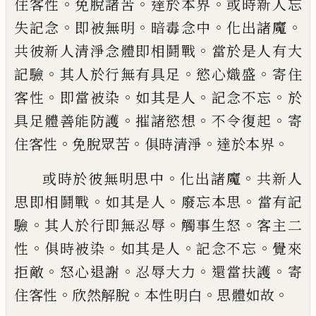
。
。
。
住客性
免脫諸
苦
達於本界
或時新人忘
。
。
。
。
失記念
即被無明
暗毒念中
化出諸魔
。
共彼新人清淨念體即
相鬪戰
當於是人有大
。
。
。
記驗
其人於行無有
具足
慾心熾盛
寄住
。
。
。
。
客性
即當被染
如其
是人
記念不忘
於
。
。
。
具足體善能防護
摧諸慾
想
不令復起
寄
。
。
。
。
住客性
免脫眾苦
俱時清
淨
達於本界
。
。
或時於彼無明思中
化出諸魔
共新人
。
。
。
思即
相鬪戰
如其是人
廢忘本思
當有記
。
。
。
驗
其人
於行即無忍辱
觸事生怒
客主二
。
。
。
。
性
俱時被
染
如其是人
記念不忘
覺來
。
。
。
。
拒敵
怒心退
謝
忍辱大力
還當扶護
寄
。
。
。
。
住客性
欣然解
脫
本性明白
思體如故