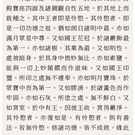
。
殿寶
座四面及諸園觀自性五地
於其地上而
。
。
。
栽
種之
其中王者即是怜愍
其怜愍者
即
。
。
是一
切功德之祖
猶如朗日諸明中最
亦如
。
。
滿月
眾星中尊
又如國王花冠
於諸嚴飾最
。
。
。
。
為第
一
亦如諸樹
其菓為最
又如明性
。
。
。
處彼暗
身
於其身中微妙無比
亦如素鹽
。
能與一切
上妙餚饌而作滋味
又如國王印
。
。
。
璽
所印之
處無不遵奉
亦如明月寶珠
於
。
。
眾寶中而為
第一
又如膠清
於諸畫色而作
。
。
。
。
牢固
亦如石
灰
所塗之處
無不鮮白
又
。
。
。
。
如宮室
於中有
王
因彼王故
宮得嚴淨
。
。
。
其怜愍者
亦復如
是
有怜愍者
則有善
。
。
。
。
法
若無怜愍
修諸功
德
皆不成就
緣此