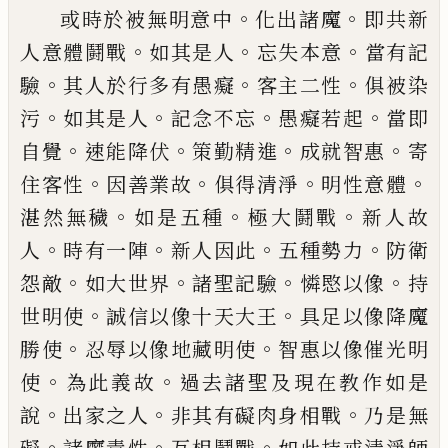
。
。
或時於被無明意中
化出諸魔
即共新
。
。
。
人意
體鬪戰
如其是人
忘失本意
當有記
。
。
。
驗
其
人於行多有愚癡
客主二性
俱被染
。
。
。
。
污
如
其是人
記念不忘
愚癡若起
當即
。
。
。
。
自覺
速能
降伏
策勤精進
成就智惠
寄
。
。
。
。
住客性
因善業
故
俱得清淨
明性意體
。
。
。
湛然無穢
如是五
種
極大鬪戰
新人故
。
。
。
。
人
時有一陣
新人因
此
五種勢力
防衛
。
。
。
。
怨敵
如大世界
諸聖記
驗
憐愍以像
持
。
。
世明使
誠信以像十天大王
具足以像降魔
。
。
勝使
忍辱以像地藏明使
智
惠以像催光明
。
。
使
為此義故
過去諸聖及現
在教作如是
。
。
。
說
出家之人
非其有礙肉身相
戰
乃是無
。
。
。