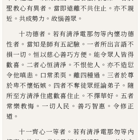
。
。
聖教心有異者
當
即遠離不共住止
亦不親
。
。
。
近
共成勢力
故惱
善眾
。
十功德者
若有清淨電那勿等內懷功德
。
。
性
者
當知是師有五記驗
一者所出言語不
。
。
損
一切
恒以慈心善巧方便
能令眾人皆得
。
。
。
歡
喜
二者心恒清淨
不恨他人
亦不造愆
。
。
。
令他
嗔恚
口常柔耎
離四種過
三者於尊
。
。
於卑不
懷妬嫉
四者不奪徒眾經論弟子
隨
。
。
所至方
清淨住處歡喜住止
不擇華好
五者
。
。
。
常樂教
悔
一切人民
善巧智惠
令修正
。
道
。
十一齊心一等者
若有清淨電那勿等內