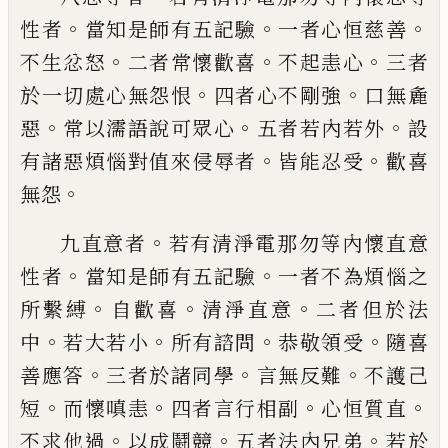
。
。
。
性
者
當知是師有五記驗
一者心恒慈善
。
。
。
不生
忿怒
二者常懷歡喜
不起恚心
三者
。
。
於一切
處心無怨恨
四者心不剛強
口無麁
。
。
。
惡
常以
濡語說可眾心
五者若內若外
設
。
。
有諸惡煩
惱對值來侵辱者
皆能忍受
歡喜
。
無怨
。
九直意者
若有清淨電那勿等內懷直意
。
。
性
者
當知是師有五記驗
一者不為煩惱之
。
。
。
所
繫縛
自歡喜
清淨直意
二者但於法
。
。
。
。
中
若
大若小
所有諮問
恭敬領受
隨喜
。
。
。
善應答
三
者於諸同學
言無反難
不護己
。
。
。
。
短
而懷嗔
恚
四者言行相副
心恒質直
。
。
。
不求他過
以成
鬪競
五者法內兄弟
若於