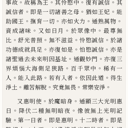
。
。
。
。
事故
故稱為王
其怜愍
中
復有誠信
其
。
。
。
誠信者
即是一切諸善之母
猶如王妃
能
。
。
。
。
助國王
撫育一切
亦如火力
通
熟萬物
。
。
。
資成諸味
又如日月
於眾像中
最尊
無
。
。
。
。
比
舒光普照
無不滋益
怜愍誠信
於諸
。
。
。
功
德成就具足
亦復如是
怕愍誠信
亦是
。
。
諸聖
過去未來明因基址
通觀妙門
亦復三
。
。
界煩
惱大海側足狹路
百千眾中
稀有一
。
。
。
。
人
能入
此路
若有入者
依因此道
得生
。
。
。
。
淨土
離苦解
脫
究竟無畏
常樂安淨
。
。
又惠明使
於魔暗身
通顯三大光明惠
。
。
日
降
伏二種無明暗夜
像彼無上光明記
。
。
。
。
驗
第一
日者
即是惠明
十二時者
即是