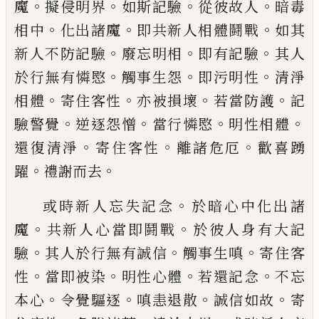
。
。
。
。
魔
擬侵明界
如斯記
驗
從彼故人
暗毒
。
。
。
相中
化出諸魔
即共新人
相體鬪戰
如其
。
。
。
新人不防記驗
廢忘明相
即
有記驗
其人
。
。
。
於行無有憐愍
觸事生怨
即污
明性
清淨
。
。
。
。
相體
寄住客性
亦被損壞
若當防
護
記
。
。
。
。
驗警覺
逆逐怨憎
當行憐愍
明性相
體
。
。
。
還復清淨
寄住客性
離諸危厄
歡喜踴
。
。
躍
禮謝而去
。
或時新人忘失記念
於暗心中化出諸
。
。
魔
共
新人心當即鬪戰
於彼人身有大記
。
。
。
驗
其人
於行無有誠信
觸事生嗔
寄住客
。
。
。
。
性
當即被
染
明性心體
若還記念
不忘
。
。
。
。
本心
令覺驅
逐
嗔恚退散
誠信如故
寄