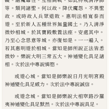
礙
諸魔毒性
互相鬪戰
如此持
戒清淨師
。
。
。
。
等
類同諸聖
何以故
降伏魔怨
不
異聖
。
。
故
或時故人兵眾退敗
惠明法相寬泰
而
。
。
遊
至於新人五種世界無量國土
乃入清
淨
。
。
。
微妙相城
於其寶殿敷置法座
安處其中
。
。
。
乃至心念思意等城
亦復如是
一一遍入
。
若
其惠明遊於相城
當知是師所說正法皆悉
。
。
微妙
樂說大明三常五大
神通變化具足諸
。
。
相
次於法中專說憐愍
。
或遊心城
當知是師樂說日月光明宮殿
。
。
神
通變化具足威力
次於法中專說誠信
。
或遊念城
當知是師樂說大相窣路沙羅
。
。
夷
神通變化具足默然
次於法中專說具足