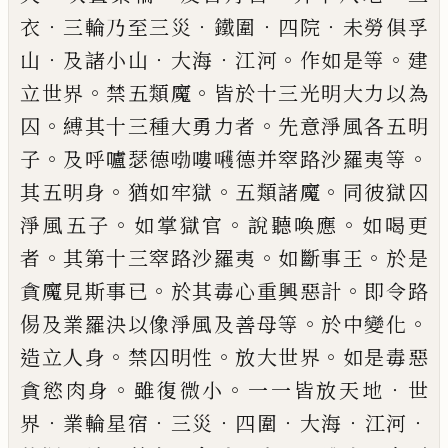
．
．
．
．
衣
三輪乃至三災
鐵圍
四
院
未勞俱孚
．
．
．
。
。
山
及諸小山
大海
江河
作如
是等
建
。
。
立世界
禁五類魔
皆於十三光明大
力以為
。
。
囚
縛其十三種大勇力者
先意淨風
各五明
。
。
子
及呼嚧瑟德
𠷺
嘍
𭌶
德并窣路沙
羅夷等
。
。
。
其五明身
猶如牢獄
五類諸魔
同彼
獄囚
。
。
。
淨風五子
如掌獄官
說聽喚應
如喝更
。
。
。
者
其第十三窣路沙羅夷
如斷事王
於是
。
。
貪
魔見斯事已
於其毒心重興惡計
即令路
。
。
㑥
及業羅決以像淨風及善母等
於中變化
。
。
。
造
立人身
禁囚明性
放大世界
如是毒惡
。
。
．
貪慾
肉身
雖復微小
一一皆放天地
世
．
．
．
．
．
．
界
業輪
星宿
三災
四圍
大海
江河