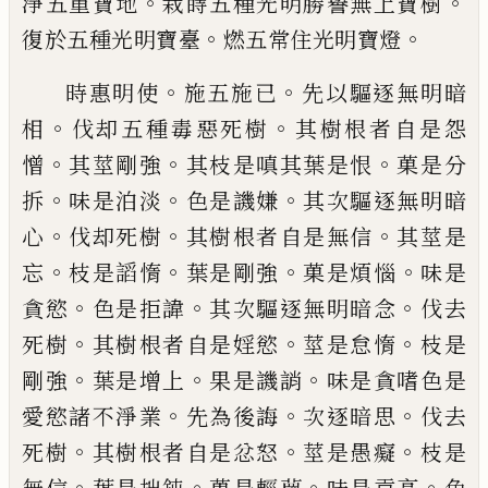
。
。
淨
五重寶地
栽蒔五種光明勝譽無上寶樹
。
。
復
於五種光明寶臺
燃五常住光明寶燈
。
。
時惠明使
施五施已
先以驅逐無明暗
。
。
相
伐
却五種毒惡死樹
其樹根者自是怨
。
。
。
憎
其莖
剛強
其枝是嗔其葉是恨
菓是分
。
。
。
拆
味是泊
淡
色是譏嫌
其次驅逐無明暗
。
。
。
心
伐却死樹
其樹根者自是無信
其莖是
。
。
。
。
忘
枝是謟惰
葉
是剛強
菓是煩惱
味是
。
。
。
貪慾
色是拒諱
其次
驅逐無明暗念
伐去
。
。
。
死樹
其樹根者自是婬
慾
莖是怠惰
枝是
。
。
。
剛強
葉是增上
果是譏
誚
味是貪嗜色是
。
。
。
愛慾諸不淨業
先為後誨
次逐暗思
伐去
。
。
。
死樹
其樹根者自是忿怒
莖
是愚癡
枝是
。
。
。
。