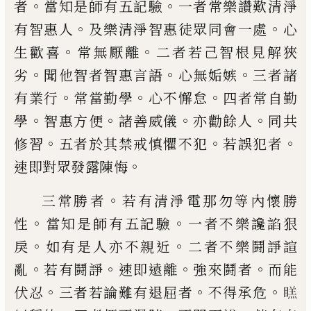
。
。
者
當知是師有五記驗
一者常樂讚歎清淨
。
。
有
智惠人
及樂清淨智惠徒眾同會一處
心
。
。
生
歡喜
常無厭離
二者若己智根見解狹
。
。
。
劣
聞
他智者智惠言語
心無姤嫉
三者諸
。
。
。
有業行
常當勤學
心不懈怠
四者常自勤
。
。
。
。
學
智惠方
便
諸善威儀
亦勸餘人
同共
。
。
。
修習
五者於其
禁戒慎懼不犯
若誤犯者
。
速即對眾發露陳
悔
。
三常勝者
若有清淨電那勿等內懷勝
。
。
性
當
知是師有五記驗
一者不樂讒
諂
狠
。
。
戾
如有
是人亦不親近
二者不樂鬪諍諠
。
。
。
。
亂
若有鬪
諍
速即遠離
強來鬪者
而能
。
。
。
伏忍
三者若
論難有退屈者
不得承危
𭿔