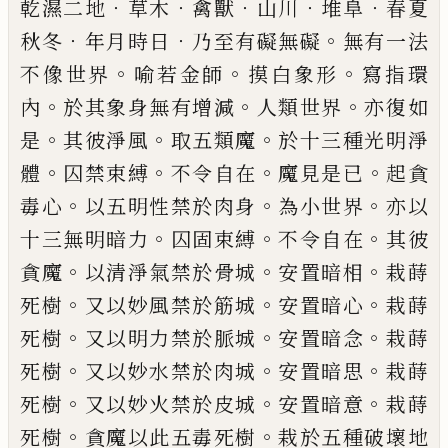
．
．
．
．
．
乾濕二地
草木
禽獸
山川
堆阜
春夏
．
．
。
秋冬
年月時日
乃至
有礙無礙
無有一法
。
。
。
不像世界
喻若金師
摸
白象形
寫指環
。
。
。
內
於其象身無有增減
人
類世界
亦復如
。
。
。
是
其彼淨風
取五類魔
於
十三種光明淨
。
。
。
。
體
囚禁束縛
不令自在
魔見
是已
起貪
。
。
。
毒心
以五明性禁於肉身
為小世
界
亦以
。
。
。
十三無明暗力
囚固束縛
不令自在
其彼
。
。
。
貪魔
以清淨氣禁於骨城
安置暗相
栽
蒔
。
。
。
死樹
又以妙風禁於筋城
安置暗心
栽蒔
。
。
。
死樹
又以明力禁於脈城
安置暗念
栽蒔
。
。
。
死
樹
又以妙水禁於肉城
安置暗思
栽蒔
。
。
。
死
樹
又以妙火禁於皮城
安置暗意
栽蒔
。
。
死樹
貪魔以此五毒死樹
栽於五種破壞地