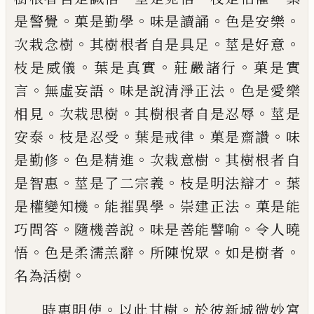
。
。
。
。
是警覺
菓是勤學
味
是讀誦
色是安樂
。
。
。
次栽念樹
其樹根者自是
具足
莖是好意
。
。
。
枝是威儀
葉是真實
莊嚴諸
行
菓是實
。
。
。
言
無虛妄語
味是說清淨正法
色
是愛樂
。
。
。
相見
次栽思樹
其樹根者自是忍辱
莖是
。
。
。
。
安泰
枝是忍受
葉是戒律
菓是齋讚
味
。
。
。
是勤修
色是精進
次栽意樹
其樹根者自
。
。
。
是
智惠
莖是了二宗義
枝是明法辯才
葉
。
。
。
是權
變知機
能摧異學
崇建正法
菓是能
。
。
。
巧問答
隨機善說
味是善能譬喻
令人曉
。
。
。
。
悟
色是柔
濡羔辭
所陳悅眾
如是樹者
。
名為活樹
。
。
時惠明使
以此甘樹
於彼新城微妙宮