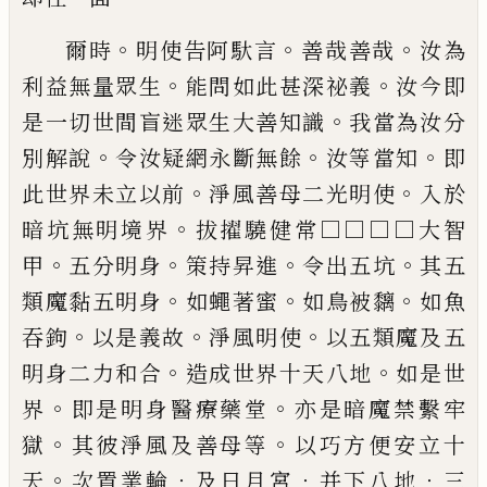
。
。
。
爾時
明使告阿馱言
善哉善哉
汝為
。
。
利益無
量眾生
能問如此甚深祕義
汝今即
。
是一切
世間盲迷眾生大善知識
我當為汝分
。
。
。
別解
說
令汝疑網永斷無餘
汝等當知
即
。
。
此世界
未立以前
淨風善母二光明使
入於
。
暗坑無
明境界
拔擢驍健常□□□□大智
。
。
。
。
甲
五分
明身
策持昇進
令出五坑
其五
。
。
。
類魔黏五明
身
如蠅著蜜
如鳥被黐
如魚
。
。
。
吞鉤
以是義
故
淨風明使
以五類魔及五
。
。
明身二力和合
造成世界十天八地
如是世
。
。
界
即是明身醫
療藥堂
亦是暗魔禁繫牢
。
。
獄
其彼淨風及善
母等
以巧方便安立十
。
．
．
．
天
次置業輪
及日月
宮
并下八地
三