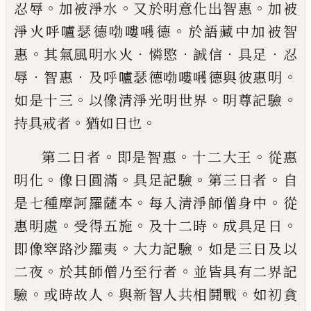
。
。
。
忍辱
加
被淨水
又於明意化出智惠
加被
。
淨火呼嚧
瑟德
𠷺
嘍
𭌶
德
於語藏中加被智
。
．
．
．
．
惠
其氣風
明水火
憐愍
誠信
具足
忍
．
．
。
辱
智惠
及呼嚧
瑟德
𠷺
嘍
𭌶
德與彼惠明
。
。
。
如是十三
以像清
淨光明世界
明尊記驗
。
。
持具戒者
猶如日
也
。
。
。
第二日者
即是智惠
十二大王
從惠
。
。
。
。
明化
像
日圓滿
具足記驗
第三日者
自
。
。
是七種摩訶
羅薩本
每入清淨師僧身中
從
。
。
。
。
惠明處
受得
五施
及十二時
成具足日
。
。
即像窣路沙羅夷
大力記驗
如是三日及以
。
。
二夜
於其師僧乃
至行者
並皆具有二界記
。
。
。
驗
或時故人
與新
智人共相鬪戰
如初貪