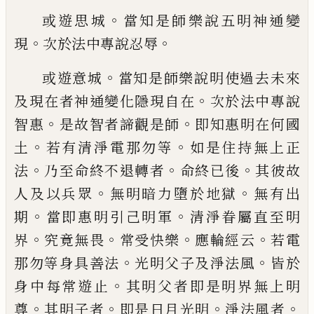
。
或遊思城
當知是師樂說五明神通變
。
。
現
次
於法中專說忍辱
。
或遊意城
當知是師樂說明使過去未來
。
及
現在者神通變化隱現自在
次於法中專說
。
。
智惠
是故智者諦觀是師
即知惠明在何國
。
。
土
若有清淨
電
那勿等
如是住持無上正
。
。
。
法
乃至命終不退轉者
命終已後
其彼故
。
。
人及
以兵眾
無明暗力墮於地獄
無有出
。
。
期
當即
惠明引己明軍
清淨眷屬直至明
。
。
。
。
界
究竟無
畏
常受快樂
應輪經云
若
電
。
。
那勿等身具善
法
光明父子及淨法風
皆於
。
身中每常遊止
其明父者即是明界無上明
。
。
。
。
尊
其明子者
即
是日月光明
淨法風者