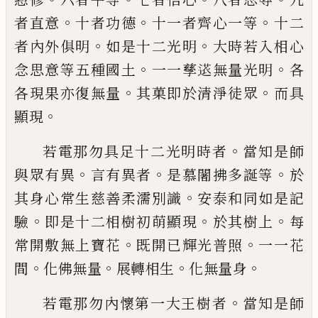
。
。
。
者直意
十者
功德
十一者齊心一等
十二
。
。
者內外俱明
如
是十二光明
大時若入相心
。
。
念思意等五種
國土
一一孳
𮞠
無量光明
各
。
。
各現果亦復無
量
其菓即於清淨徒眾
而具
。
顯現
。
若電那勿具足十二光明時者
當知是師
。
。
。
與
眾有異
言有異者
是慕闍拂多誕等
於
。
其身
心常生慈善柔濡別識
安泰和同如是記
。
。
。
驗
即是十二相樹初萌顯現
於其樹上
每
。
。
常開
敷無上寶花
既開已輝光普照
一一花
。
。
。
。
間
化
佛無量
展轉相生
化無量身
。
若電那勿內懷第一大王樹者
當知是師