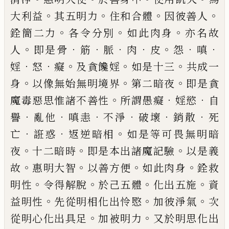
。
。
。
。
大利益
其五明力
住和合體
因彼善
人
。
。
。
銓簡二力
各令分別
如此肉身
亦名故
。
．
．
．
．
。
．
．
人
即是骨
筋
脈
肉
皮
怨
嗔
．
．
。
。
。
婬
怒
癡
及貪
饞婬
如是十三
共成一
。
。
。
身
以像無始無明境
界
第二暗夜
即是貪
。
．
．
魔毒惡思惟諸不善性
所謂愚癡
婬慾
自
．
．
．
．
．
．
譽
亂他
嗔恚
不淨
破壞
銷散
死
．
．
。
亡
誑惑
返逆暗相
如是等可畏無明
暗
。
。
。
夜
十二暗時
即是本出諸魔記驗
以是義
。
。
。
。
故
惠明大智
以善方便
如此肉身
銓救
。
。
。
。
明
性
令得解脫
於己五體
化出五施
資
。
。
。
益明
性
先從明相化出怜愍
加彼淨氣
次
。
。
從明心
化出具足
加被明力
又於明思化出