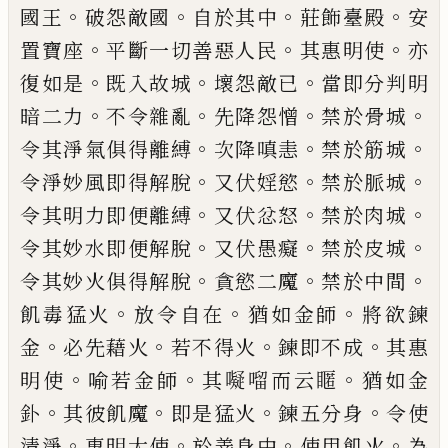
。
。
。
。
國
王
破怨敵國
自於其中
莊飾臺殿
安
。
。
。
置寶
座
平斷一切善惡人民
其惠明使
亦
。
。
。
復如
是
既入故城
壞怨敵已
當即分判明
。
。
。
。
暗二
力
不令雜亂
先降怨憎
禁於骨城
。
。
。
令其淨
氣俱得離縛
次降嗔恚
禁於筋城
。
。
。
令淨妙風
即得解脫
又伏婬慾
禁於脈城
。
。
。
令其明力即
便離縛
又伏忿怒
禁於肉城
。
。
。
令其妙水即便
解脫
又伏愚癡
禁於皮城
。
。
。
令其妙火俱得解
脫
貪慾二魔
禁於中間
。
。
。
飢毒猛火
放令自
在
猶如金師
將欲鍊
。
。
。
。
金
必先藉火
若不得
火
鍊即不成
其惠
。
。
。
明使
喻若金師
其㘈
𠺕
而云䁥
猶如金
。
。
。
。
釙
其彼飢魔
即是猛火
鍊五
分身
令使
。
。
。
。
清淨
惠明大使
於善身中
使用飢
火
為