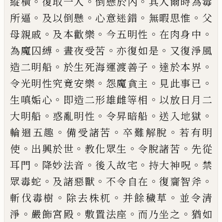
。
。
。
縱橫
復取一
人
倒懸於內
其人爾時為毒
。
。
。
。
所逼
及以倒
懸
心意迷錯
無暇思惟
父
。
。
。
。
母親戚
及本歡
樂
今五明性
在肉身中
。
。
。
為魔囚縛
晝夜受
苦
亦復如是
又復淨風
。
。
。
造二明船
於生死海
運渡善子
達於本界
。
。
。
令光明性究竟安樂
怨
魔貪主
見此事已
。
。
生嗔姤心
即造二形雄雌
等相
以放日月二
。
。
。
。
大明船
惑亂明性
令昇暗
船
送入地獄
。
。
。
輪迴五趣
備受諸苦
卒難解
脫
若有明
。
。
。
。
使
出興於世
教化眾生
令脫諸
苦
先從
。
。
。
。
耳門
降妙法音
後入故宅
持大神
呪
禁
。
。
。
。
眾毒蛇
及諸惡獸
不令自在
復齎智
斧
。
。
。
斬伐毒樹
除去株杌
并餘穢草
並令清
。
。
。
。
淨
嚴飾宮殿
敷置法座
而乃坐之
猶如