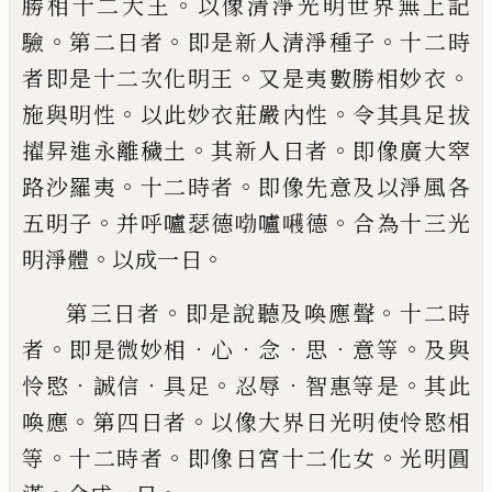
。
勝相十二大
王
以像清淨光明世界無上記
。
。
。
驗
第二日者
即是新人清淨種子
十二時
。
。
者即是十二次
化明王
又是夷數勝相妙衣
。
。
施與明性
以此
妙衣莊嚴內性
令其具足拔
。
。
擢昇進永離穢
土
其新人日者
即像廣大窣
。
。
路沙羅夷
十二
時者
即像先意及以淨風各
。
。
五明子
并呼嚧
瑟德
𠷺
嚧
𭌶
德
合為十三光
。
。
明淨體
以成一
日
。
。
第三日者
即是說聽及喚應聲
十二時
。
．
．
．
．
。
者
即
是微妙相
心
念
思
意等
及與
．
．
。
．
。
怜愍
誠信
具
足
忍辱
智惠等是
其此
。
。
喚應
第四日者
以
像大界日光明使怜愍相
。
。
。
等
十二時者
即像
日宮十二化女
光明圓