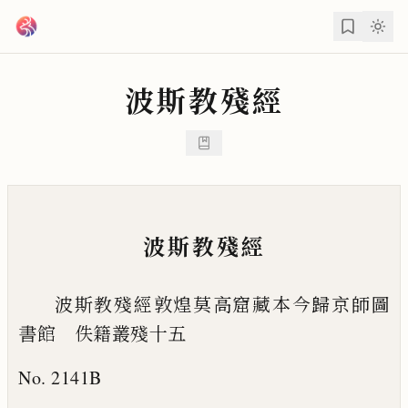
跳到主要內容
波斯教殘經
波斯教殘經
波斯教殘經敦煌莫高窟藏本今歸京師圖
書館 佚籍叢殘十五
No. 2141B