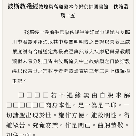
波斯教殘經
敦煌莫高窟藏本今歸京師圖書館 佚籍叢
殘十五
殘寫經一卷前半已缺佚後半完好然無後題吾友臨
川李
君證剛翊灼以其中專闡明明暗之旨證以景教三威
蒙度
讚有合處遂定為景教經典然考大
祆
摩尼與景教頗
類似
未易分別且皆由波斯流入中土故姑顏之曰波斯教
經以
俟當世之宗教學者考證焉宣統三年三月上虞羅振
。
玉記
□□□□若不遇緣無由自脫求解
。
。
□□□□
□□肉身本性
是一為是二耶
一
。
。
。
切諸聖出
現於世
施作方便
能救明性
得
。
。
。
。
離眾苦
究
竟安樂
作是問已
曲躬恭敬
。
却住一面