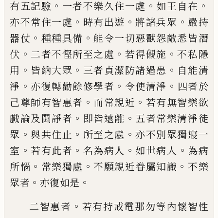
。
。
。
有
五記驗
一者不樂久住一處
如王自在
。
。
。
亦不
常住一處
時有出遊
將諸兵眾
嚴持
。
。
器仗
種
種具備
能令一切惡獸怨敵悉皆潛
。
。
。
伏
二者
不慳所至之處
若得儭施
不私隱
。
。
。
用
皆納大
眾
三者貞潔防諸過患
自能清
。
。
。
淨
亦復轉勸
餘修學者
令使清淨
四者於
。
。
己尊師有智惠
者
而常親近
若有無智樂欲
。
。
戲論及鬪諍者
即皆遠離
五者常樂清淨徒
。
。
。
眾
與共住止
所
至之處
亦不別眾獨寢一
。
。
。
。
室
若有此者
名為
病人
如世病人
為病
。
。
。
所惱
常樂獨處
不願親
近眷屬知識
不樂
。
。
眾者
亦復如是
。
二智惠者
若有持戒電那勿等內懷智性