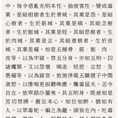
。
。
。
中
每
令惑亂光明本性
抽彼客性
變成毒
。
。
。
菓
是暗
相樹者生於骨城
其菓是怨
是暗
。
。
。
心樹者
生
於筋城
其菓是嗔
其暗念樹
。
。
。
。
者
生於脈城
其
菓是婬
其暗思樹者
生
。
。
。
於肉城
其菓是忿
其
暗意樹者
生於皮
。
。
．
．
．
．
城
其菓是癡
如是五種骨
筋
脈
肉
。
。
。
。
皮等
以為牢獄
禁五分身
亦如五
明
囚
。
．
．
．
．
諸魔類
又以怨憎
嗔恚
婬慾
忿怒
及
。
。
愚癡等
以為獄官
放彼淨風五驍健子中間
。
。
。
貪慾
以像喝更說聽喚應
饞毒猛火
恣令
。
。
。
自
在
放窣路沙羅夷
其五明身
既被如是
。
。
。
苦切
禁縛
廢忘本心
如狂如醉
猶如有
。
。
。
。
人
以眾毒
蛇
編之為籠
頭皆在內
吐毒