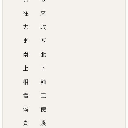
往
來
去
取
東
西
南
北
上
下
相
輔
君
臣
僕
使
貴
賤