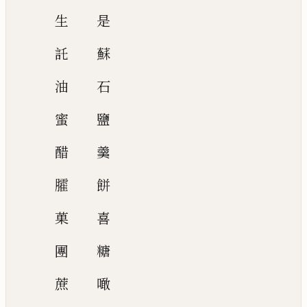
生
是
託
蘇
油
石
蜜
鹽
醋
羹
臛
餅
菓
喜
團
糖
蔗
噉