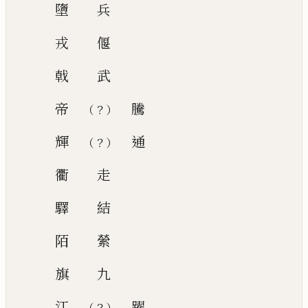
墮
兵
戎
偃
戟
武
帝
騰
？
（
）
輝
通
？
（
）
衢
走
驛
結
陌
縈
旗
九
江
躍
？
（
）