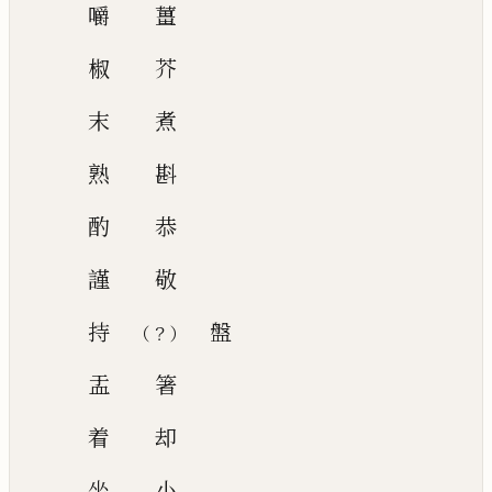
嚼
薑
椒
芥
末
煮
熟
斟
酌
恭
謹
敬
持
盤
？
（
）
盂
箸
着
却
坐
小