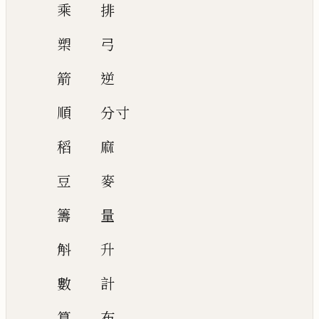
乘
排
槊
弓
箭
逆
順
分寸
稻
麻
豆
麥
籌
量
斛
升
數
計
算
布