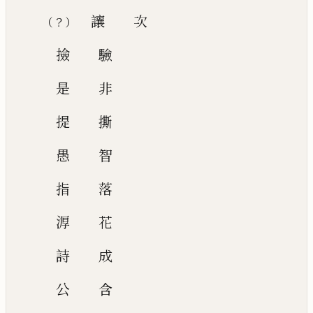
讓
次
？
（
）
撿
驗
是
非
提
撕
愚
智
指
落
㴟
花
詩
成
公
含