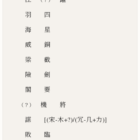
羽
四
海
星
威
銅
梁
截
險
劍
閣
要
機
將
？
（
）
謀
[(宋-木+?)/(冗-几+力)]
敗
臨