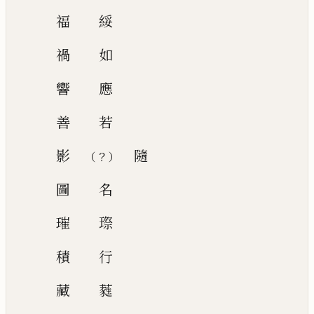
福
綏
禍
如
響
應
善
若
影
隨
？
（
）
圖
名
璀
㻮
積
行
藏
蕤