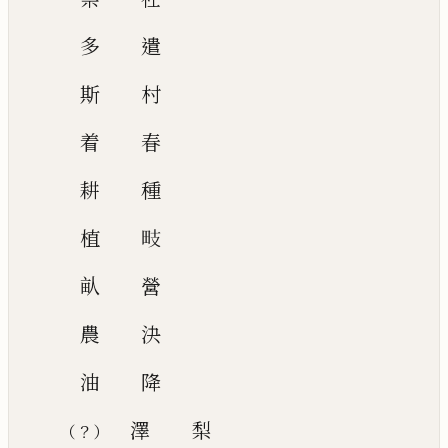
多
遣
斯
村
着
春
耕
種
植
𭻁
畒
營
農
決
油
降
澤
梨
？
（
）