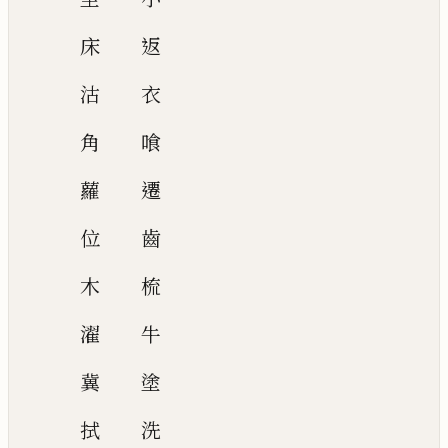
床
返
沽
衣
角
喰
蘿
遷
位
齒
木
梳
濯
牛
冀
塗
拭
洗