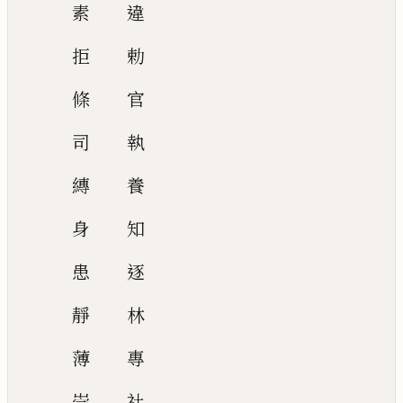
素
違
拒
勅
條
官
司
執
縳
養
身
知
患
逐
靜
林
薄
專
崇
社