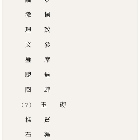
激
揚
理
致
文
參
疊
席
聰
過
閱
肆
玉
砌
？
（
）
推
賢
石
渠