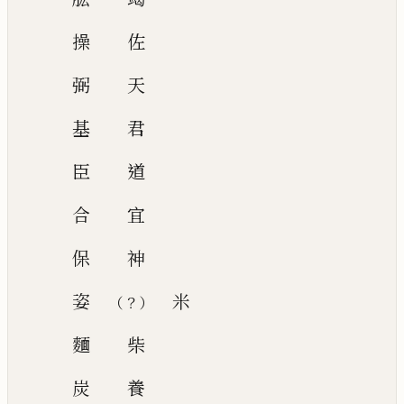
操
佐
弼
天
基
君
臣
道
合
宜
保
神
姿
米
？
（
）
麵
柴
炭
養