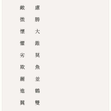
敵
慮
徵
勝
懷
大
懼
錐
劣
莫
欺
魚
麗
並
進
鶴
翼
雙