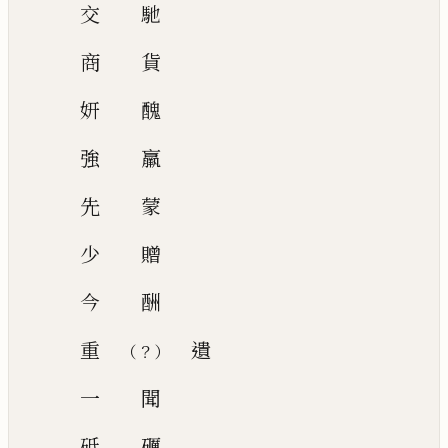
交
馳
商
貨
妍
醜
強
羸
先
蒙
少
贈
今
酬
重
遺
？
（
）
一
聞
砥
礪