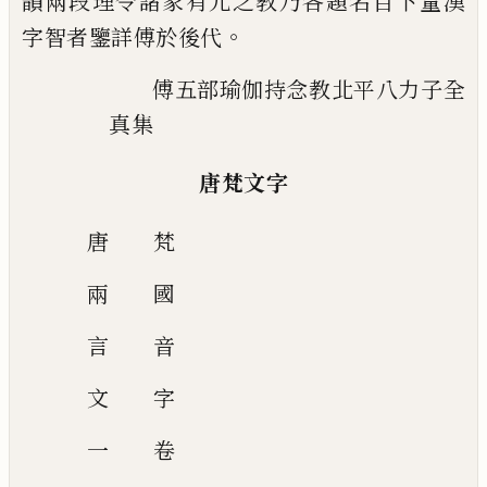
韻兩段
理令諸家有元之教乃各題名目下量漢
。
字智
者鑒詳傅於後代
傅五部瑜伽持念教
北平八力
子
全
真集
唐梵文字
唐
梵
兩
國
言
音
文
字
一
卷