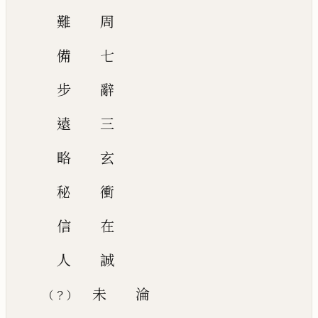
難
周
備
七
步
辭
遠
三
略
玄
秘
衝
信
在
人
誠
未
淪
？
（
）