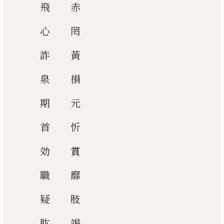
飛
赤
心
罔
詐
黃
泉
損
期
元
首
忻
効
賞
職
靡
疑
肢
肱
竭