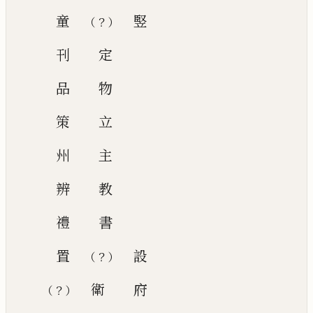
童
竪
（
？
）
刊
定
品
物
策
立
州
主
辨
教
禮
書
置
設
？
（
）
衛
府
？
（
）