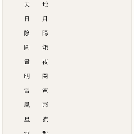
天
地
日
月
陰
陽
圓
矩
晝
夜
明
闇
雷
電
風
雨
星
流
雲
散