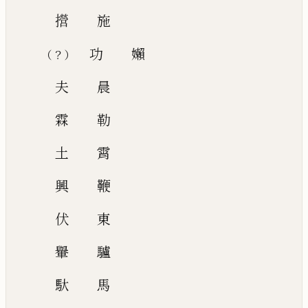
攚
施
功
嬾
？
（
）
夫
晨
霖
勒
土
霄
興
鞭
伏
東
轝
驢
馱
馬