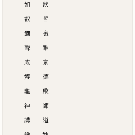
如
欽
叡
哲
猶
裏
聲
錐
咸
京
遵
德
龜
啟
神
師
講
道
論
妙