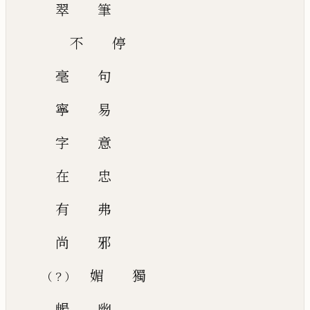
翠
筆
不
停
毫
句
寧
易
字
意
在
忠
有
弗
尚
邪
媚
獨
？
（
）
暢
幽