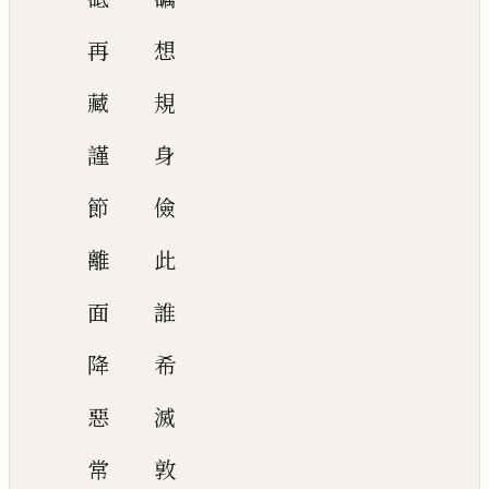
再
想
藏
規
謹
身
節
儉
離
此
面
誰
降
希
惡
滅
常
敦