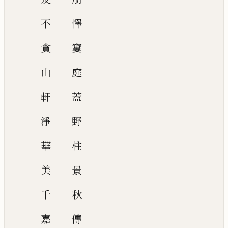
不
懌
貪
窶
山
庭
軒
蓋
淨
野
華
柱
美
景
千
秋
嘉
傳