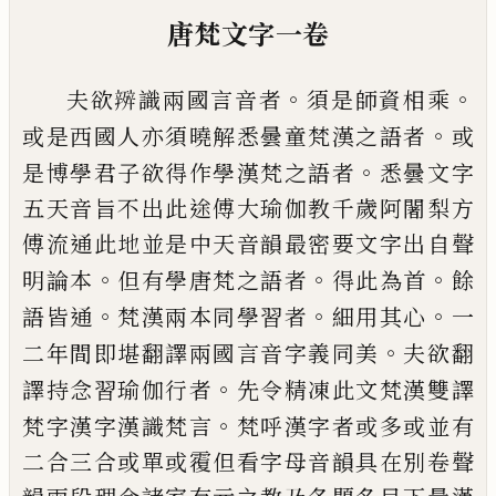
唐梵文字一卷
。
。
夫欲
𭮧
識兩國言音者
須是師資相乘
。
或是
西國人亦須曉解悉曇童梵漢之語者
或
。
是博
學君子欲得作學漢梵之語者
悉曇文字
五天
音旨不出此途傅大瑜伽教千歲阿闍梨方
傅
流通此地並是中天音韻最密要文字出自聲
。
。
。
明論本
但有學唐梵之語者
得此為首
餘
。
。
。
語皆
通
梵漢兩本同學習者
細用其心
一
。
二年間即
堪翻譯兩國言音字義同美
夫欲翻
。
譯持念習
瑜伽行者
先令精凍此文梵漢雙譯
。
梵字漢字
漢識梵言
梵呼漢字者或多或並有
二合三合
或單或䨱但看字母音韻具在別卷聲