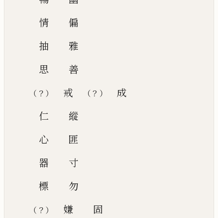
情
偏
抽
雅
思
善
戒
成
？
？
（
）
（
）
仁
縱
心
匪
器
寸
標
勿
嫌
固
？
（
）