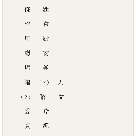
條
匙
𣏐
倉
庫
厨
廳
安
堵
釜
鑵
刀
？
（
）
鎗
盆
？
（
）
瓮
斧
箕
繩