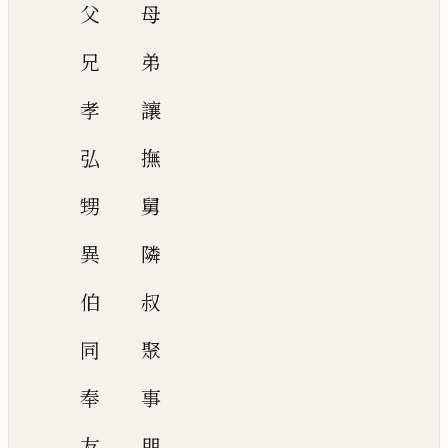
父
母
兄
弟
孝
讓
弘
撫
甥
舅
異
隣
伯
叔
同
聚
奉
事
友
朋