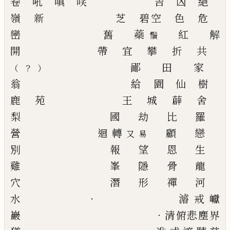
卷
吼
嗔
㗛
吉
凶
絕
嶺
新
芝
碧空
色
危
巒
舊
蘃
紅
解
鬚
開
帶
宜
攀
折
共
鄙
田
家
？
（
）
翁
給
園
仙
樹
鹿
苑
王
城
薜
舍
梨
國
劫
比
羅
營
迴轉
顧
戀
又易
別
報
望
恩
生
雞
峯
隱
骨
龍
穴
潛
形
禪
河
水
‧
𤀹
戒
巘
巖
‧
清
俯
悲
塵
界