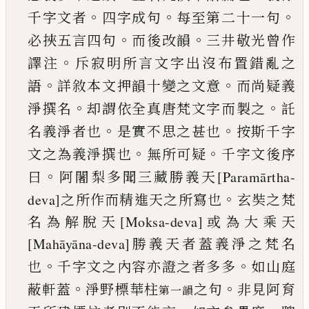
。
。
。
千字文者
四字
成句
每至第二十一句
。
。
必挾五言四句
而
後改韻
三井敬光曾作
。
譯注
斥寂明所言
文字出沒布置錯亂之
。
。
語
詳敘本文押韻
十變之文意
而尚疑義
。
。
淨撰名
却謂依全
真唐梵文字而製之
託
。
。
名義淨者也
是實
不思之甚也
按斯千字
。
。
文之為義淨撰也
無所可疑
千字文後序
。
曰
阿闍梨多聞三
藏勝義天[Paramārtha-
。
deva]之所作而精
進天之所寫也
玄奘之梵
名為解脫天
[Moksa-deva]或為大乘天
[Mahāyāna-
deva]勝義天者蓋義淨之梵名
。
。
也
千字文
之內容亦證之者多多
如山庭
。
。
蔽軒蓋
淨
野標華柱
之句
非見阿育
第一韻