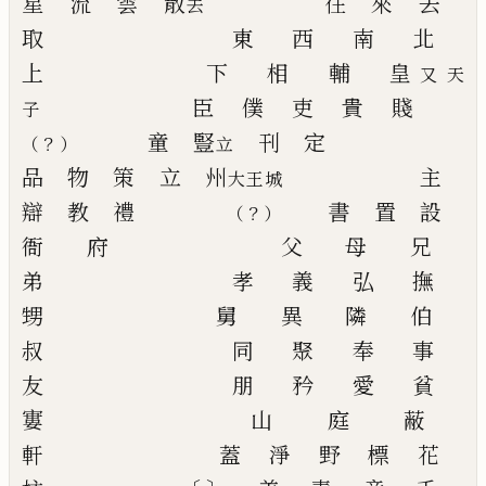
星
流
雲
散
往
來
去
去
取
東
西
南
北
上
下
相
輔
皇
又天
臣
僕
吏
貴
賤
子
童
豎
刊
定
？
（
）
立
品
物
策
立
州
主
大王城
辯
教
禮
書
置
設
？
（
）
衙
府
父
母
兄
弟
孝
義
弘
撫
甥
舅
異
隣 伯
叔
同
聚
奉
事
友
朋
矜
愛
貧
寠
山
庭
蔽
軒
蓋
淨
野
標
花