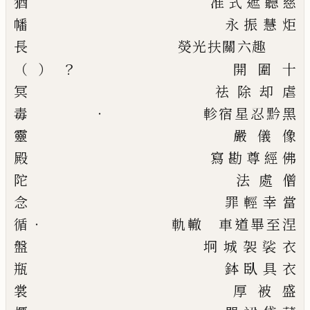
猶
准式
遮
聽
慈
幡
永
振
慧
炬
長
熒
光
扶
關
六
趣
？
（）
開
圍
十
冥
祛
除却
虐
毒
‧
軫
宿星
忍
黔
黑
靈
嚴
儀
像
殿
寫
勘
尊
經
佛
陀
法
處
僧
念
罪
輕
幸
當
循
‧
軌轍 車道
畢
至
涅
盤
坰城
袈裟
衣
瓶
鉢
臥
具
衣
裳
厚
被
盛