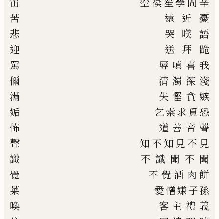
笛
箜篌
笙
學問
辛
苦
遠
近
憂
悲
哭
㗛
語
迎
送
拜
跪
罵
辱
嗔
喜
我
儞
清
濁
深
淺
滿
失
慳
貪
嫉
姤
乞
索
求
覓
恐
怖
道
善
音
聲
聲
知
不知
見
不見
識
不識
聞
不聞
覺
不覺
酒
肉
餅
菜
愛
憎
嫌
子
孫
喚
客
主
禮
義