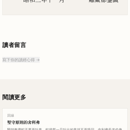
讀者留言
寫下你的讀經心得 →
閱讀更多
因緣
堅守原則的舍利弗
醫師教導蛇不要再吐毒。蛇發誓一旦吐出的毒就不再吸回。舍利弗長老也像