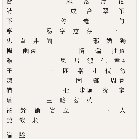
智
紙
落
浮
花
詩
‧
成
含
翠
筆
不
停
毫
句
寧
易
字
意
存
‧
忠
直
弗
尚
邪
媚
獨
暢
幽
情
偏
抽
深
追
雅
思
片
淑
仁
君
主
子
‧
匪
器
寸
伎
勿
嫌
〔
〕
固
難
周
普
備
七
步
沈
辭
進
遠
三
略
玄
英
祕
銓
衝
信
立
‧
‧
人
誠
哉
未
淪
墜