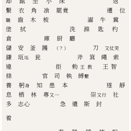
却
踞
坐
小
床
返
繫
衣
角
飡
罷竟
遷
位
齒
木
梳
濯
牛
糞
職
塗
拭
洗
滌
匙
杓
倉
庫
厨
廳
儲
安
釜
鑊
刀
？
（
）
又仗
突
鎌
珁
瓮
斧
箕
繩
索
𤬪
違
拒
勅
王智
王教
條
官
司
執
縛
繫
養
躬
知
患
本
遂
靜
身
息
栖
林
專
崇
社
又一
又行
多
志心
急
遣
斯
封
着