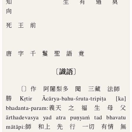
知
生
有
過
莫
向
死
王
前
唐 字 千 鬘 聖 語 竟
〔
〕
識語
〔
〕
作 阿闍梨多 聞 三藏 法師
勝
Kṛtir Ācārya-bahu-śruta-tripiṭa [ka]
bhadanta-param:
義天 之 福 生 母 父
ārthadevasya yad atra puṇyaṁ tad bhavatu
mātāpi:
師 和上 先 行 一切 有情 無