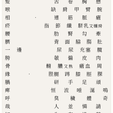
髮
舌
卷
胸
懸
喉
缺
肩
甲
臂
腕
相
‧
連
筋
脈 瘡
疥
指
節
纖
駢乳
又嬭房
腰
肋
腎
勾
牽
臍
背
面
脇
膓
肚
一
邊
屎
尿
充塞
臗
胯
㿲
偏
皮
肉
骨
髓
膿
瘡血
周
又熟
緣
‧
䏶腿
𨄔
膝 脛
腂
腡
研
手
足
頑
痺
恒
流
唾
涎
嗚
呼
臭
穢
體
奇
哉
人
並
憐
請