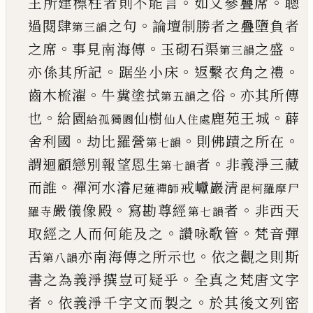
。
。
王所建標柱
者則不能言
如文參疊席
聰
。
過閱肆
之
句
論壇制勝者之疊墮負者
第三韻
。
。
。
之席
事見南
海傳
玉砌石渠
之盛
第三韻
。
。
。
亦係其所記
踞
坐小床
返繫衣角之禮
。
。
齒木梳濯
牛糞塗
拭
之俗
亦其所傳
第五韻
。
。
也
給園
仙樹
鹿苑王城
薜
給孤獨園
仙人
住處
。
。
。
舍利國
劫比羅營
則佛
蹟之所在
第七韻
。
謂迴顧戀別報望恩生
者
非
義淨三藏
第七韻
。
而誰
禪河水濬
戒巘巖清
尼蓮禪師
毘柯
羅摩尸
。
。
嚴儀像殿
寫勘尊經
者
非西天
羅寺
第七韻
。
。
取經之人而何能及之
讚咏歌管
梵音彈
。
舌
亦南海傳之所示也
依之觀之則斯
第八韻
。
書之為義淨撰豈可疑乎
全真之梵唐文
字
。
。
者
依義淨千字文而製之
於其後文列
密