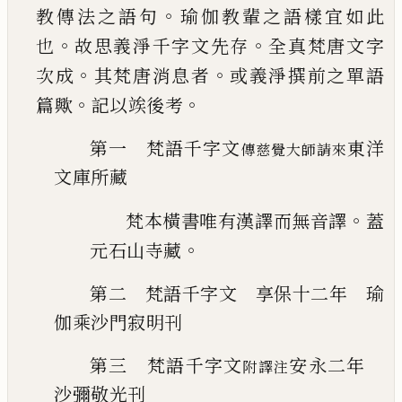
。
教傳法之語句
瑜伽教輩之語樣宜如
此
。
。
也
故思義淨千字文先存
全真梵唐文
字
。
。
次成
其梵唐消息者
或義淨撰前之單
語
。
。
篇歟
記以竢後考
第一 梵語千字文
東洋
傳慈覺大師請來
文庫所
藏
。
梵本橫書唯有漢譯而無音譯
蓋
。
元石山寺藏
第二 梵語千字文 享保十二年 瑜
伽乘沙門寂明刊
第三 梵語千字文
安永二年
附譯注
沙
彌敬光刊