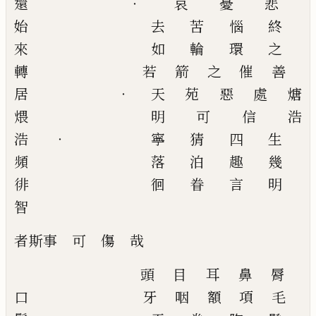
還
‧
哀
憂
悲
始
去
苦
惱
終
來
如
輪
環
之
轉
若
箭
之
催
善
居
‧
天
苑
惡
處
煻
煨
明
可
信
浩
浩
‧
寧 猜
四
生
頻
落
泊
趣
幾
徘
徊
眷
言
明
智
者斯事
可
傷
哉
頭
目
耳
鼻
脣
口
牙
咽
額
項
毛