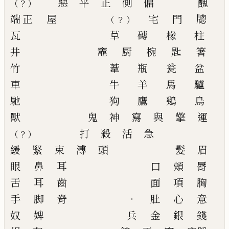
惡
平
正 側
偏
醜
？
（
）
端正
屋
宅
門
牕
？
（
）
瓦
草
磚
椽
柱
井
竈 厨
椀
匙
箸
竹
葦
瓶
瓮
盆
車
牛
羊
馬
驢
馳
狗
鷹
鷄
鳥
獸
鬼
神
寫
與
擎 運
打
殺
活
急
？
（
）
緩
緊
束
溥
頭
髮
眉
眼
鼻
耳
口
頰
脣
舌
耳
齒
面
項
胸
手
脚
脊
‧
肚
心
意
奴
婢
兵
金
銀
錢