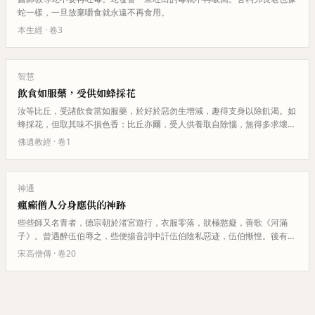
蛇一樣，一旦放棄嚼食就永遠不再食用。
本生經
· 卷
3
智慧
飲食如服藥，受供如蜂採花
汝等比丘，受諸飲食當如服藥，於好於惡勿生增減，趣得支身以除飢渴。如
蜂採花，但取其味不損色香；比丘亦爾，受人供養取自除惱，無得多求壞其
善心。
佛遺教經
· 卷
1
神通
瘋癲僧人分身應供的神跡
些些師又名青者，德宗朝於渚宮遊行，衣服零落，狀極憨癡，善歌《河滿
子》。曾遇醉伍伯辱之，些便揚音詞中訐伍伯陰私惡迹，伍伯慚惶。後有僧
憨狂，遊行無度，每斷中唯食麻油…
宋高僧傳
· 卷
20