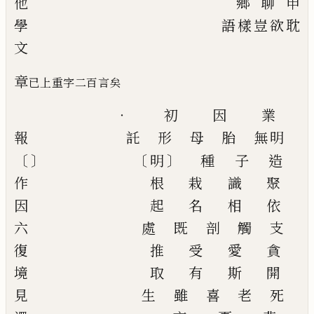
他
鄉
聊
申
學
語
樣
豈
欲
耽
文
章
已上重字二百言矣
‧
初
因
業
報
託
形
母
胎
無明
〔
〕
〔
〕
明
種
子
造
作
根
栽
識
聚
因
起
名
相
依
六
處
既
剖
觸
支
復
推
受
愛
貪
境
取
有
斯
開
見
生
雖
喜
老
死