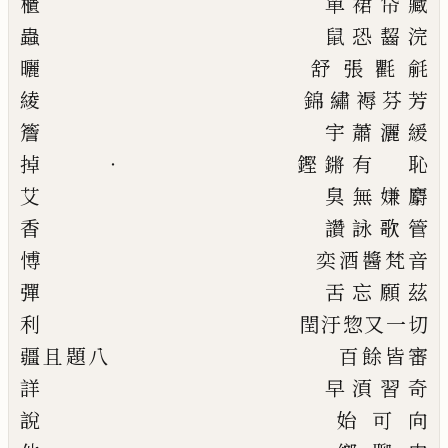
櫃
單
裙
帒
藏
蟲
鼠
恐
齧
浣
曬
舒
張
氍毹
綾
錦
繡
褥
芬芳
簷
宇
蕭
灑
緩
掉
‧
鏗
鏘
有 恥
艾
臭
無
嫌
麝
香
讚
詠
歌
管
愽
奕
酒
醬
梵
音
彈
舌
忘
願
茲
利
閏
汙
惣
又一切
疆
且
題
八
百
餘
皆
審
詳
早
湏
習
奇
說
始
可
向