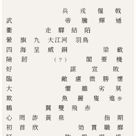
兵
戎
偃
戟
武
帝
騰
輝
通
衢
走
驛
結
陌
縈
旗
九
大江河
羽鳥
四
海
呈
威
銅
梁
截
險
釰
閣
要
機
？
（
）
好
謀
宣
敗
臨
敵
慮
微
勝
懷
大
懼
雖
劣
莫
欺
魚
麗
隻
進
步
鶴
翼
雙
飛
赤
心
罔
詐
黃
泉
指
期
初
首
欣
効
賞
職
靡