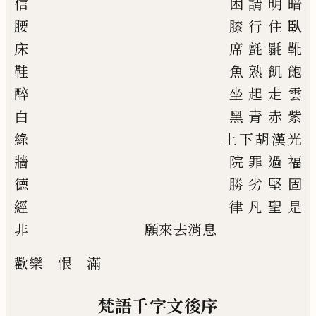
信
困
請
明
暗
腰
膝
行
住
臥
床
席
氈
毾
靴
鞋
魚
熟
飢
飽
醉
坐
起
走
雲
白
黑
青
赤
紫
綠
上
下
胡
漢
光
牆
院
罪
過
福
德
勝
劣
堅
固
經
律
凡
聖
是
非
願
來
去
消息
歡樂
恨
滿
梵語千字文後序