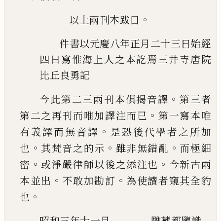
。
以上兩刊本跋曰
件書以元慶八年正月二十三日始經
四日寫惟海上人之本訖焉三井寺唐
院
比丘良勇記
。
今此第二三兩刊本俱揭音譯
第三者
。
第
二之再刊而唯加譯注而已
第一寫本唯
。
有義譯而無音譯
是恐後代學者之所加
。
。
。
也
其梵音之的示
雖非無錯亂
而極細
。
。
密
或淨嚴律師以後之添注也
今新古兩
。
。
本
並出
不敢加勘訂
為使讀者窺其全豹
。
也
昭和三年十一月 雕藏都鑒識