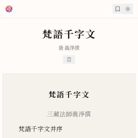
跳到主要內容
梵語千字文
唐
義淨
撰
梵語千字文
三藏法師義淨撰
梵語千字文并序