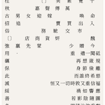
柱
〔
〕
美
素
竟
千
秋
嘉
聲
傳
萬
古
男
女
迎
嫁
喚
命
招
追
賣
買
出
入
俗
務
馳
交
市
〔
〕
店
商
貨
妍
醜
強
羸
先
蒙
少
贈
今
用
‧
重 遺
一
聞
砥
礪
再
想
箴
規
保
身
節
儉
離
此
而
誰
終
希
惡
滅
恒
又一切時
敦
又重信
福
綏
禍
如
響
應
善
若
影
陰
隨
圖