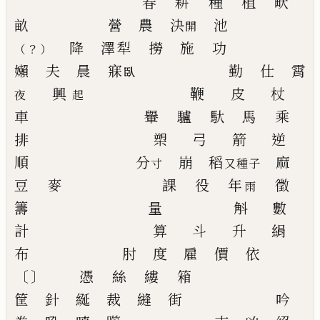
春
耕
種
植
畎
畝
營
農
決
池
開
降
澤犁
撈
施
功
？
（
）
嬾
夫
晨
寐
勤
仕
霄
臥
興
鞭
皮
杖
夜
起
車
轝
驢
馱
馬
乘
排
槊
弓
箭
逆
順
分
崩
稻
麻
寸
又種子
豆
麥
課
役
年
徵
雨
籌
量
斛
數
計
算
斗
升
絹
布
肘
度
雇
價
依
〔
〕
憑
絲
縷
箱
筐
針
綖
裁
縫
街
吟