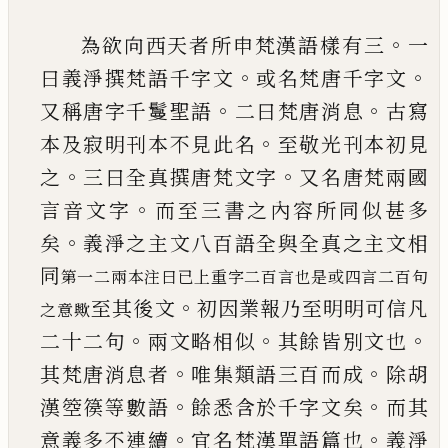
。
為欲向西天者所申梵漢語樣有三
一
。
。
曰
義淨撰梵語千字文
或名梵唐千字文
。
。
又
稱唐字千鬘聖語
二曰梵唐消息
古寫
。
本
及寂明刊本不見此名
至敬光刊本初見
。
。
之
三曰全真撰唐梵文字
又名唐梵兩國
。
言音文字
而至三書之內容所同似甚多
。
矣
義淨之主文八百語全與全真之主文
相
同
第一二兩本注曰已上重字二百言也是或四言二百句
。
至其後文
初因業報乃至明明可信凡
之意歟
。
。
。
二十二句
兩
文略相似
其餘皆別文也
。
。
其梵唐消息者
唯集類語三百而成
除胡
。
。
漢箜篌等數語
餘悉含於千字文矣
而其
。
。
意義多不連續
宜名梵漢單語篇也
義淨