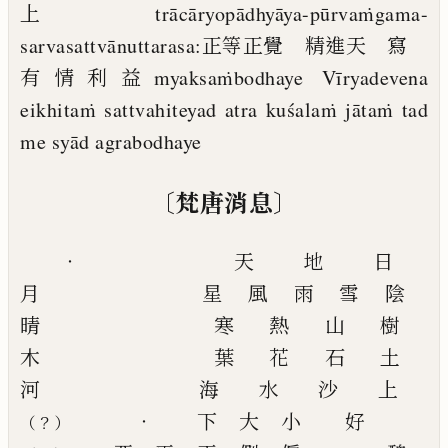
上
trācāryopādhyāya-pūrvaṁgama-
sarvasattvānuttarasa:
正等正覺 精進天 寫
有情利益
myaksaṁbodhaye Vīryadevena
eikhitaṁ sattvahite
yad atra kuśalaṁ jātaṁ tad
me syād agrabodhaye
〔
〕
梵唐消息
‧
天
地
日
月
星
風
雨
雪
陰
晴
寒
熱
山
樹
木
葉
花
石
土
河
海
水
沙
上
‧
下
大
小
好
？
（
）