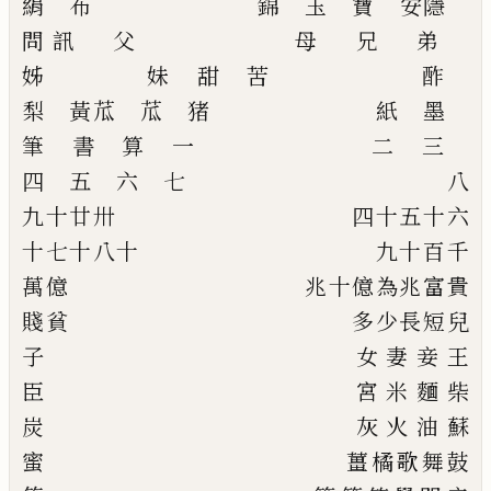
絹
布
錦
玉
寶
安隱
問訊
父
母
兄
弟
姊
妹
甜
苦
酢
梨
黃苽
苽
猪
紙
墨
筆
書
算
一
二
三
四
五
六
七
八
九
十
廿
卅
四十
五十
六
十
七十
八十
九十
百
千
萬
億
兆
十億為兆
富
貴
賤
貧
多
少
長
短
兒
子
女
妻
妾
王
臣
宮
米
麵
柴
炭
灰
火
油
蘇
蜜
薑
橘
歌
舞
鼓