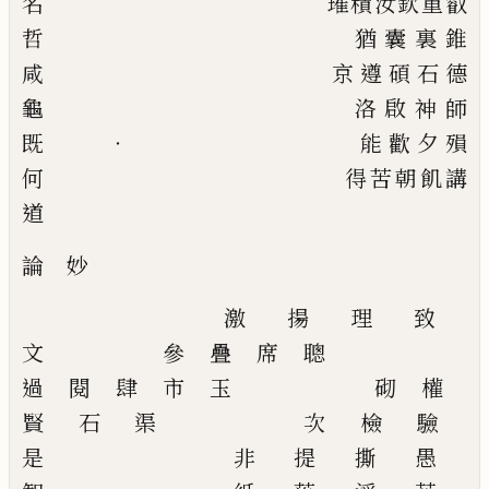
名
璀
積
汝
欽重
叡
哲
猶
囊
裏
錐
咸
京
遵
碩
石
德
龜
洛
啟
神
師
既
‧
能
歡
夕
殞
何
得
苦
朝
飢
講
道
論
妙
激
揚
理
致
文
參
疊
席
聰
過
閱
肆
市
玉
砌
權
賢
石
渠
次
檢
驗
是
非
提
撕
愚