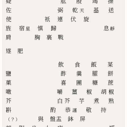
疑
肱
股
竭
操
佐
弼
乾
基
送
天
使
祇
連
伏
旋
旌
宿
慎
歸
息
星
靜
肩
胸
裏
戰
遂
肥
飲
食
飯
菜
鹽
酢
羹
臛
餅
菓
喜
團
糖
蔗
噉
嚼
薑
椒
胡椒
芥
白芥
芋
煮
熟
斟
酌
恭
敬
持
謹
與
盤盂
鉢
屏
？
（
）