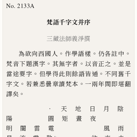
No. 2133A
梵語千字文并序
三藏法師義淨撰
。
。
。
為欲向西國人
作學語樣
仍各註中
。
。
。
梵音下
題漢字
其無字者
以音正之
並是
。
。
當途要字
但學得此則餘語皆通
不同舊千
。
。
字文
若兼
悉曇章讀梵本
一兩年間即堪翻
。
譯矣
‧
天
地
日
月
陰
陽
圓
矩
晝
夜
明
闇
雷
電
風
雨