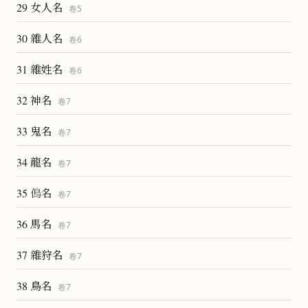
29 女人名
卷
5
30 雜人名
卷
6
31 雜姓名
卷
6
32 神名
卷
7
33 鬼名
卷
7
34 龍名
卷
7
35 𠌵名
卷
7
36 馬名
卷
7
37 雜狩名
卷
7
38 鳥名
卷
7