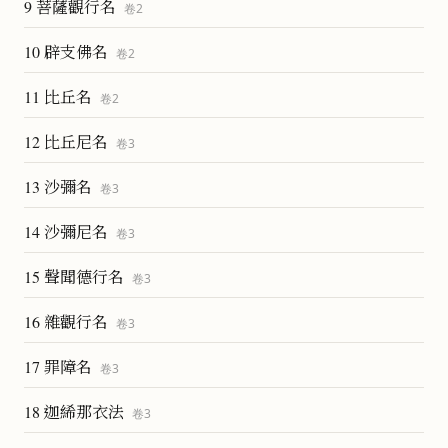
9 菩薩觀行名
卷
2
10 辟支佛名
卷
2
11 比丘名
卷
2
12 比丘尼名
卷
3
13 沙彌名
卷
3
14 沙彌尼名
卷
3
15 聲聞德行名
卷
3
16 雜觀行名
卷
3
17 罪障名
卷
3
18 迦絺那衣法
卷
3