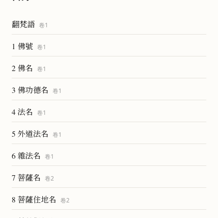
翻梵語
卷
1
1 佛號
卷
1
2 佛名
卷
1
3 佛功德名
卷
1
4 法名
卷
1
5 外道法名
卷
1
6 雜法名
卷
1
7 菩薩名
卷
2
8 菩薩住地名
卷
2