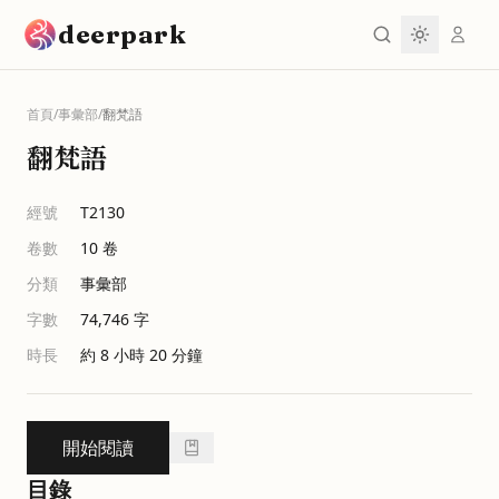
跳到主要內容
deerpark
首頁
/
事彙部
/
翻梵語
翻梵語
經號
T2130
卷數
10
卷
分類
事彙部
字數
74,746
字
時長
約 8 小時 20 分鐘
開始閱讀
目錄