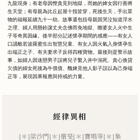
九龍現身；有老母因慳貪見到地獄，而她的婢女因行善將
生天堂；有母親為比丘起屋十指皆穿，死後生天，手出眾
物的福報延續九十一劫。故事還包括母親因哭泣知道浮水
之理、婦人用懸鈴讓丈夫念佛而免地獄、瞻婆女人火中生
子等奇異因緣。後半部分記述懷孕期間的感應——有女人
口誦般若波羅蜜生出智慧兒童、有女人因火氣入身懷孕生
出端正之子、有夫妻求子反得四種寶物。最後則是警示故
事，如婦人因迷戀男子誤將兒子繫入井中溺死、貪心換貸
欠債的婦女死後為牛償債、醜婢見他人影子誤以為己身端
正等，展現因果報應與持戒的力量。
經律異相
[＊]梁沙門[＊]僧旻[＊]寶唱等[＊]集