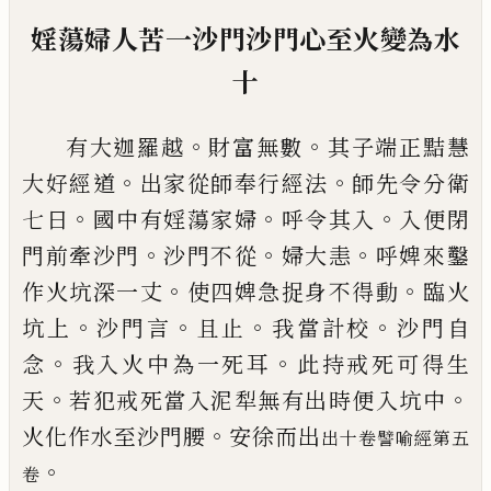
婬蕩婦人苦一沙門沙門心至火變為水
十
。
。
有大迦羅越
財富無數
其子端正黠慧
。
。
大好
經道
出家從師奉行經法
師先令分衛
。
。
。
七日
國中有婬蕩家婦
呼令其入
入便
閉
。
。
。
門前牽
沙門
沙門不從
婦大恚
呼婢來鑿
。
。
作火坑深
一丈
使四婢急捉身不得動
臨火
。
。
。
。
坑上
沙門
言
且止
我當計校
沙門自
。
。
念
我入火中為一
死耳
此持戒死可得生
。
。
天
若犯戒死當入泥
犁無有出時便入坑中
。
火化作水至沙門腰
安徐而出
出十卷譬喻經第五
。
卷