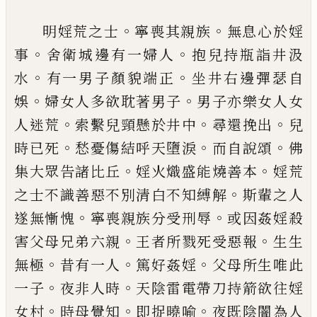
。
。
明婬荒之士
寧喪其親族
無息心於婬
。
。
事
舍
衛城邊有一婦人
抱兒持瓶詣井汲
。
。
水
有一
男子顏貌端正
坐井右邊彈
瑟
自
。
。
娛
婦
女
人多欲耽著男子
男子亦樂女人
女
。
。
。
人
迷荒
索繫兒頸懸於井中
尋還挽出
兒
。
。
。
時已死
愁
憂傷結呼天墮淚
而自說頌
佛
。
。
集大眾告諸
比丘
婬火熾盛能燒善本
婬荒
。
之士不識善
惡不別清白不知縛解
斯輩之人
。
。
遂無慚愧
寧喪親族分受刑辱
或因姦婬殺
。
。
害父母兄
弟六親
王者所戮死受惡報
生
生
。
。
。
無極
昔
有一人
篤好姦婬
父母所生唯此
。
。
一子
夜非
人時
天陰雷電帶刀持箭欲往婬
。
。
。
女村
時母
覺知
即捉曉喻
夜既
陰闇為人