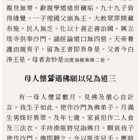
。
。
覩世無常
辭親學道遠世穢垢
九十九子皆
。
。
得緣覺
一子理國父崩為王
大
赦眾罪開藏
。
。
。
布施
民人無乏
化以十善正善
治國
興立
。
。
塔寺供奉沙門
誦經論道口無四
惡
天帝養
。
。
護由親育子
留為王者即吾身是
父者今白
。
。
淨王是
母者舍妙是
出度無極集第二
卷
母人懷
𨉃
遇佛願以兒為道
三
。
有一母人懷
𨉃
數月
見佛及僧心自計
。
。
。
言
我
生子如此
使作沙門為佛弟子
月滿
。
。
生男姝
好異眾
及年七歲
家貧但作二人食
。
。
及三法
衣
手持澡瓶將兒詣佛曰
願哀我子
。
。
。
使作沙
門
佛即聽之
令以瓶洗兒手
應時