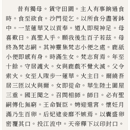
。
。
昔有獨母
賃守田園
主人有事餉過食
。
。
。
時
食
至欲食
沙門從乞
以所食分盡著鉢
。
。
。
中
一莖
蓮華又以貢奉
道人即現神足
母
。
。
。
喜歎曰
真
聖人乎
願我後生百子若茲
母
。
。
終為梵志嗣
其神靈集梵志小便之處
鹿舐
。
。
。
小便即感有
身
時滿生女
梵志育焉
年至
。
。
。
十餘
守居護
火
女與鹿戲不覺火滅
父令
。
。
。
索火
女至人
𨽁
步一蓮華
火主曰
爾繞吾
。
。
居三匝以火與
爾
女即從命
華生陸
土
圍屋
。
。
。
。
三重
國王聞
之
召問相師
師曰
必有聖
。
。
。
嗣傳化無窮
王命
賢臣
娉迎還宮
懷妊月
。
。
滿乃生百卵
后妃逮
妾靡不嫉焉
以囊盛卵
。
。
。
密
覆其口
投江流
中
天帝釋下以印封口