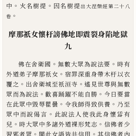
。
。
中
火名樹提
因名樹提
出大涅槃
經
第二十八
。
卷
摩那祇女懷
杅
謗佛地即震裂身陷地獄
九
。
。
佛在舍衛國
無數大眾為說
法要
時有
。
外
道弟子摩那祇女
宿罪深重身帶木杅以衣
。
。
覆之
出舍衛城至祇洹寺
遙見世尊與無數
。
。
眾而為說法
歡喜踊躍不能自勝
今日要當
。
。
在此眾中毀辱瞿曇
令
我
師得致供養
乃至
。
眾中而說偈言
此說法人使我此身懷
𨉃
有
。
。
兒
時大眾中多諸外道裸形梵志
信佛者少
。
。
習邪者眾
聞此女語皆共信用
其信佛者內