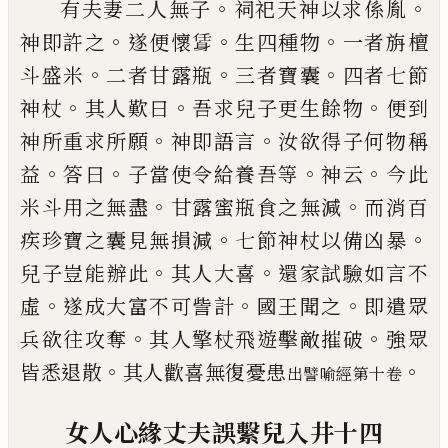
。
。
有夫妻二人無子
祠祀天神以求係胤
。
。
。
神即
許之
遂便懷
𨉃
生四種物
一者
旃
檀
。
。
。
斗盛
米
二者甘露瓶
三者寶囊
四者七節
。
。
。
神杖
其
人歎曰
吾求兒子更生餘物
便到
。
。
神所重求
所願
神即語言
汝欲得子何物稱
。
。
。
。
益
答曰
子
當使令給養吾等
神云
今此
。
。
米斗用之無盡
甘露蜜瓶食之無減
而消百
。
。
疾
珍寶之囊
見
無損
減
七節神杖以備凶暴
。
。
兒子豈能
辦此
其人大喜
還家試驗如言不
。
。
。
虛
遂成大
富不可訾計
國王聞之
即遣眾
。
。
兵欲往攻奪
其人擎杖飛遊擊敵摧破
強眾
。
。
皆悉退散
其
人歡喜無復憂患
出譬喻經第
十
卷
女人心緣丈夫誤繫兒入井
十四