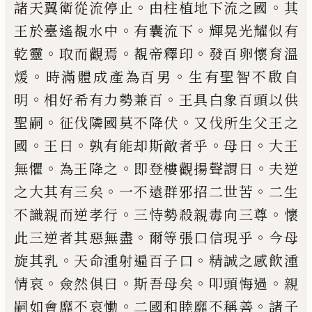
。
。
諸天翼衛從流
停
止
由柱植地下流之國
其
。
。
王於臺遙覩水中
有
囊流下
輝
晃光耀似有
。
。
。
乾靈
取而觀焉
覩
帝釋印
發
百卵懷育溫
。
。
煖
時滿體成產為
百男
生有聖智不啟自
。
。
明
相好希有力勢兼
百
王具白象百頭以供
。
。
聖嗣
征伐隣國莫不
降伏
又伐所生父王之
。
。
。
。
國
王曰
孰有能却斯
敵者乎
母曰
大王
。
。
。
無懼
為王降之
即登樓觀
揚聲謂曰
夫逆
。
。
之大其有三矣
一不遠群邪
招二世苦
二生
。
。
不識親而逆孝行
三恃勢殺
親毒向三尊
懷
。
。
此三逆者其惡無盡
爾等張
口信現乎
今母
。
。
旋
其乳
天命湩射遍百子
口
精誠之感飲湩
。
。
。
。
情哀
僉然俱曰
斯吾母矣
叩頭悔過
親
。
。
嗣如會靡不哀慟
二國和睦靡
不稱善
諸子