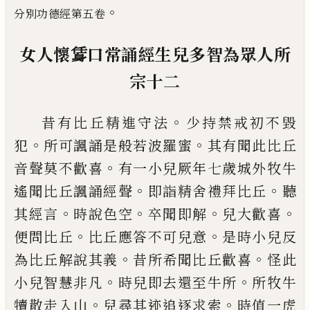
。
分別功德經第五
卷
女人懷
𨉃
口常誦經生兒多智為眾人所
宗
十二
。
昔有比丘精進守法
少持禁戒初不毀
。
。
犯
所
可諷誦是般若波羅蜜
其有聞此比丘
。
音聲
莫不歡喜
有一小兒厥年七歲城外牧牛
。
。
遙
聞比丘
諷誦
經聲
即詣精舍禮拜比丘
聽
。
。
。
。
其
經言
時說色空
卒聞即解
兒大歡喜
。
。
便問比
丘
比丘應答不可兒意
是時小兒反
。
。
為比丘
解說其義
昔所希聞比丘歡喜
怪此
。
。
小兒智
慧非凡
時兒即去還至牛所
所牧牛
。
。
犢散走
入山
兒尋其迹追逐求索
時值一虎