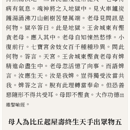
。
。
病
有
氣息
魂神將之入地獄中
見火車鑪炭
。
鑊
湯涌沸刀山劍樹苦楚萬端
老母見問
訊
是
。
。
。
何物
獄卒答曰
此是地獄
王舍城東有慳
。
。
。
貪
老母
應入其中
老母自知悚然愁悸
小
。
。
復前
行
七寶宮舍妓女百千種種珍異
問此
。
。
。
何物
答言
天宮
王舍城東慳貪老母有婢
。
。
精進命
盡生中
老母忽活憶
了
向事
而語婢
。
。
。
言
汝
應生天
汝是我婢
豈得獨受汝當共
。
。
。
我
婢答
之言
脫有此理
轉
當奉命
但恐善
。
。
惡隨形不
得共受耳
母即不慳貪
大作功德
出
。
雜譬喻經
母人為比丘起屋壽終生天手出眾物
五