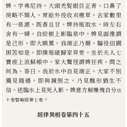
。
。
。
婢
字弗
尼持
大頭禿髮眼目正青
口鼻
了
。
。
戾略不類
人
常給外役收刈樵草
去家數里
。
。
。
有一泉源
既香且甘
婢持瓶取水
時
左右
。
。
舍有一婦
自
絞
樹上影臨泉中
婢見面像謂
。
。
。
是己形
即大瞋罵
我端正乃爾
驅
役
田園
。
。
困苦如
是
即撲瓶破歸家昇堂
坐於夫人七
。
。
寶座上
流
蘇
帳中
家大驚怪謂婢狂疾
問之
。
。
。
何為
答曰
我於水中自見端正
大家不別
。
。
獨見賤
遇
即與鏡照之
乃見醜形猶生不
。
。
信
送臨水
上見死人影
婢意方解慚愧自分
出
。
十
卷
譬喻經第七
卷
經律異相卷第四十五