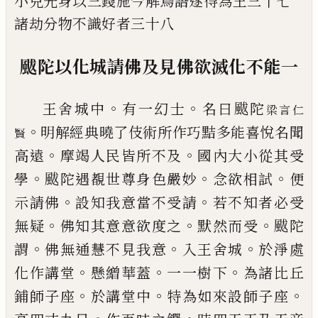
小兒先身以三錢施今解鳥語
遂得為王三十七
諸劫分物不識好者三
十八
颰陀以化城請佛
及
見佛欲滅化不能
一
。
。
王舍城中
有一幻士
名曰颰陀
梁
言仁
。
明解經
典曉了
伎
術所作
巧
黠多能喜悅名聞
賢
。
。
高
遠
摩竭人民皆所不及
國內大小從其受
。
。
。
學
颰陀遇覩世尊身色嚴妙
念欲相試
便
。
。
示請
佛
設知我意當不受請
若不知者必受
。
。
。
無疑
佛知其意
意
欲度之
默然而受
颰陀
。
。
。
謂
佛
無通慧不見我意
入王舍城
於
淨
處
。
。
。
化作講
堂
懸繒華蓋
一一樹下
為諸比丘
。
。
。
鋪師子座
於講堂中
特為如來設師子座