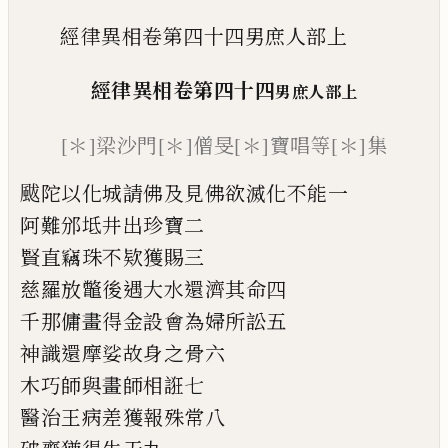
經律異相卷第四十四男庶人部上
經律異相卷第四十四
男庶人部
上
[＊]
梁沙門
[＊]
僧旻
[＊]
寶唱等
[＊]
集
颰陀以化城請佛
及
見佛欲滅化不能一
阿難邠坻井出珍寶二
賢直竊珠不
欵
獲賜三
慈羅放鼈後遇大水還濟其命四
千那傭畫得金設會為婦所訟五
神識
還摩娑故身之骨六
木巧師與畫師相誑
七
醫治王病
差獲
報殊常八