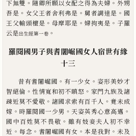
。
。
下無雙
隨卿所願以女配之
得為夫婦
外甥
。
。
。
吾是
女父王者舍利弗是
舅
者調達是
國
。
。
。
王父輸頭檀是
母摩耶是
婦拘
夷是
子羅
。
云是
出生經第一卷
羅閱國男子與耆闍崛國女人宿世有緣
十
三
。
。
昔有耆闍崛國
有一少女
姿形美妙才
。
。
智絕
倫
性情寬和初不瞋怒
家門九族及諸
。
。
疎近
莫不愛敬
諸國
求
索有百千人
竟未成
。
。
。
嫁
時
羅閱國
一
少男
天姿英秀心意高邁
。
國中百
姓莫不畏敬
雖有妓妾夫人初不
幸
。
。
。
。
近
每
念
耆闍崛國有女
本是我對
未及