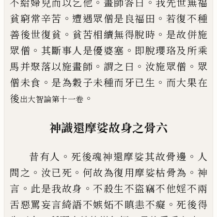
。
。
不給婦兒而以乞他
畫師答
曰
我先世無福
。
。
貧窮常辛苦
遭遇眾僧是良
福田
若復不種
。
。
善後世復貧
貧苦相續無得
脫時
是故併施
。
。
眾僧
其斷事人是優婆塞
即
脫瓔珞及所乘
。
。
。
馬并聚落以施畫師
謂之曰
汝施眾僧
眾
。
。
僧未食
是為穀子未種而
牙
已
生
而大果在
。
後
出大智論第十一卷
神識還摩
娑
故身之骨
六
。
。
昔有人
死後魂神還摩
娑
其故骨邊
人
。
。
。
問
之
汝已死
何故為復用摩
娑
枯骨為
神
。
。
言
此是我故身
不殺生不盜竊不他婬不兩
。
舌
惡罵妄言綺語不嫉妬不瞋恚不癡
死後得