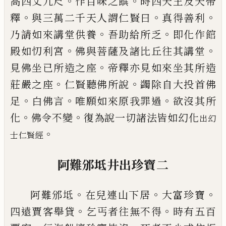
。
。
高四丈九尺
作百味之饌
時四天王及天帝
。
。
。
釋
與三萬二
千天人謂仁賢曰
真得善利
。
。
乃請如來講堂
供養
吾助給所乏
即化作館
。
。
殿如忉利宮
佛
與菩薩及諸比丘往其講堂
。
見佛坐已所造
之座
帝釋亦見如來坐其所造
。
。
莊嚴之座
仁
賢聽佛所說
蠲除自大投首佛
。
。
。
足
白佛言
唯
願如來原我罪過
欲
沒其所
。
。
化
佛令
不
變
復為說一切諸法皆如幻化
出幻
。
士仁賢經
阿難邠坻井出珍寶
二
。
。
。
阿難邠坻
在兒連山下居
大富珍寶
。
。
四遠賈
客舉貸
乞丐者往無不得
時有五百