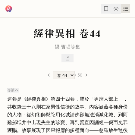
跳到主要內容
經律異相
卷44
梁
寶唱
等集
/
50
導讀
這卷是《經律異相》第四十四卷，屬於「男庶人部上」，
共收錄三十八則在家男性信徒的故事。內容涵蓋各種身份
的人物：從幻術師颰陀用化城請佛卻無法消滅化城、到阿
難邠坻井中出現失主的珍寶、再到賢直因誦經一偈而免罪
獲賜。故事展現了因果報應的多種面向——慈羅放生鼈後