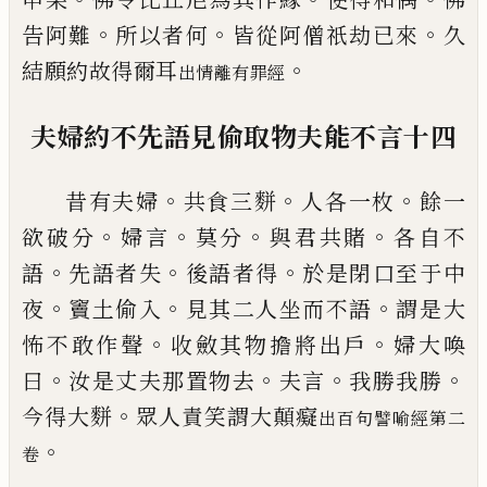
。
。
。
告阿難
所以者何
皆
從阿僧祇劫已來
久
。
結願約故得爾耳
出情離有罪經
夫婦約不先語見偷取物夫能不言
十四
。
。
。
昔有夫婦
共食三
䴵
人各一枚
餘一
。
。
。
。
欲破
分
婦言
莫分
與君共賭
各自不
。
。
。
語
先
語
者
失
後語者得
於是閉口至于中
。
。
。
夜
竇土
偷
入
見其二人坐而不語
謂是大
。
。
怖不敢作聲
收
斂
其物擔將出戶
婦大喚
。
。
。
。
曰
汝是丈夫
那置物去
夫言
我勝我勝
。
今得
大
䴵
眾人
責笑謂大顛癡
出百句譬喻經第二
。
卷