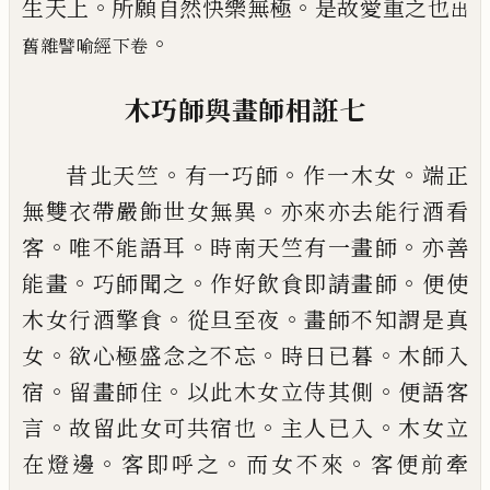
。
。
生天上
所願自然快樂無極
是故愛重之也
出
。
舊雜譬喻經下卷
木巧師
與
畫師相誑
七
。
。
。
昔北天竺
有一巧師
作一木女
端正
。
無雙衣
帶嚴飾世女無異
亦來亦去能行酒看
。
。
。
客
唯
不能語耳
時南天竺有一畫師
亦善
。
。
。
能畫
巧
師聞之
作好飲食即請畫師
便使
。
。
木女行酒
擎食
從旦至夜
畫師不知謂是真
。
。
。
女
欲心極
盛念之不忘
時日
已
暮
木師入
。
。
。
宿
留畫師
住
以此木女立侍其側
便語客
。
。
。
言
故留此
女可共宿也
主人已入
木女立
。
。
。
在燈邊
客即
呼之
而女不來
客便前牽