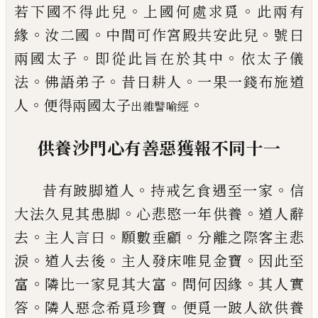
。
。
若下國不得此兒
上國
何處求
覓
此兩有
。
。
。
緣
汝二國
中
間可作宮
殿共安此兒
號曰
。
。
兩國太子
即從此旨在於
其中
依太子儀
。
。
。
法
佛語弟子
昔日耕人
一果
一錢布施道
。
。
人
便得兩國太子
出雜譬喻經
供養沙門心有善惡
獲
報不同
十一
。
。
昔有跛脚道人
持戒乞食遇至一家
信
。
。
大法
久見其患脚
心
悲愍一年供養
道人辭
。
。
。
去
主人言曰
願數垂顧
分離之際客主悲
。
。
。
淚
道
人去後
主人發床唯見金寶
因此
至
。
。
。
富
隣
比一家見其大富
問何因緣
其人實
。
。
答
隣人
惡念希覓珍寶
便覓一跛人欲供養