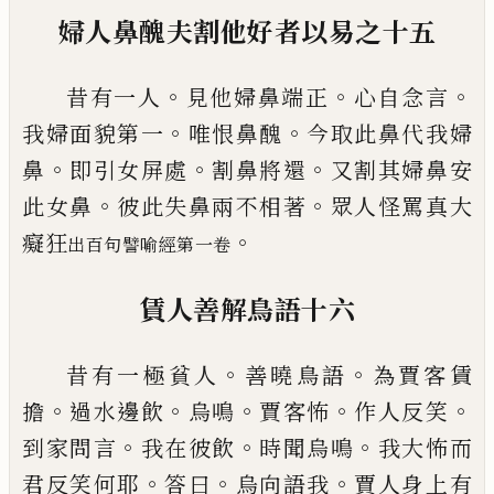
婦人鼻醜夫割
他
好者
以
易之
十五
。
。
。
昔有一人
見他婦鼻端正
心自念言
。
。
我婦面
貌第一
唯恨鼻醜
今取此鼻代我婦
。
。
。
鼻
即引
女屏處
割鼻將還
又割其婦鼻安
。
。
此女鼻
彼
此失鼻兩不相著
眾人怪罵真大
。
癡狂
出百句譬喻經
第一卷
賃人
善
解
鳥
語
十六
。
。
昔有一極貧人
善曉
鳥
語
為賈客賃
。
。
。
。
。
擔
過
水邊
飲
烏鳴
賈客怖
作人反笑
。
。
。
到家問言
我在彼
飲
時聞烏鳴
我大怖而
。
。
。
君反笑何
耶
答曰
烏向語我
賈人身上有