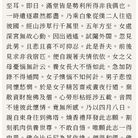
。
。
。
至耳
即
日
滿堂皆是勢利所得非我偶也
。
一時遣逐
肅
然都盡
乃乘白象從僕二人往造
。
。
。
彼國
經
山涉草行千萬里
五年方至
女處
。
。
。
深宮無故
心動
因出逍遙
試闚外閤
忽見
。
。
。
此男
且悲且
喜不可抑忍
此是吾夫
前後
。
。
見求非我宿匹
便自親著夫情依依
女之父
。
。
母憂惱無計云
養女長大不悟如此
急加防
。
。
錄不得通問
女
子懊惱不知何計
男子悲惶
。
。
同懷愁惘
於是
女子精苦齋戒晝夜行道
棄
。
。
散資財施佛及
僧
心勞形枯經涉五載
音問
。
。
。
不達彼此懷情
竟無所感
乃以四月八日
。
。
親自束身往到佛
塔
燒香禮拜發此志願
割
。
。
刻肌肉供養世尊
不敢自惜
唯
願此志一得
。
。
。
申果
佛令比丘尼
為其作緣
便得和偶
佛