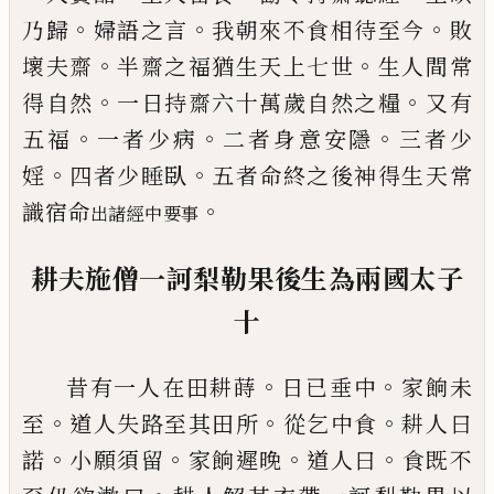
。
。
。
乃
歸
婦語之言
我朝來不食相待至今
敗
。
。
壞夫
齋
半齋之福猶生天上七世
生人間常
。
。
得自
然
一日持齋六十萬歲自然之糧
又有
。
。
。
五福
一者少病
二者身意安隱
三者少
。
。
婬
四者少
睡臥
五者命終之後神得生天常
。
識宿命
出諸經中
要事
耕夫施
僧
一訶梨勒果後生為兩國太子
十
。
。
昔有一人在田耕蒔
日已垂中
家餉未
。
。
。
至
道
人失路至其田所
從乞中食
耕人曰
。
。
。
。
諾
小願
須
留
家
餉遲晚
道人曰
食既不