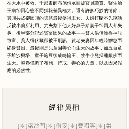
在大水中被救、千那畫師布施僧眾而被官員讚賞、醫生治
王病卻因心態不同獲報差異極大。還有許多巧妙的情節：
舅甥共盜卻因甥的聰慧最後娶得王女、夫婦打賭不先說話
反被小偷所利用、丈夫割下他人好鼻子給妻子卻兩人都失
鼻。後半部分記述貧富因果的故事——貧人供僧獲得神瓶
致富、貧人得伏藏卻被王刑訊、貧老夫妻因年輕時懈怠而
終身貧困。最後則是兒童因善心而生天的故事，如五百童
子堆沙興塔、童子施豆後成轉輪王、牧牛小兒採蓮獻佛而
生天。整卷強調了布施、持戒、善心的力量，以及因果報
應的必然性。
經律異相
[＊]梁沙門[＊]僧旻[＊]寶唱等[＊]集