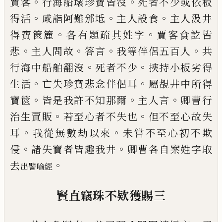
。
。
賈客
行
海船壞珍寶皆沒
死者不少或依板
。
。
。
得活
咸
詣阿難邠坻
主人設食
主人汲井
。
。
得寶篋簏
各有題疏其姓字
賈客食訖皆
。
。
。
。
悲
主人問故
答言
我等伴侶五百人
共
。
。
行海中船舶翻沒
死者不少
挾持小板劣得
。
。
生活
亡失珍寶悲
念伴侶耳
屬覩井中所得
。
。
。
寶篋
皆是我許不
知那爾
主人言
卿曹行
。
。
治生賈販
若至心者
不失也
但不至心故失
。
。
耳
我從無數劫以來
未
嘗
不至心初不欺
。
。
侵
諸失寶者皆趣我井
卿曹各自案姓字取
。
去
出譬喻經
賢直竊珠不
欵
獲賜
三