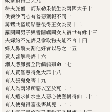
破齋猶
得生天九
耕夫施僧一訶梨勒果後生為
兩國太子十
供養沙門心有善惡獲報不
同十一
舅甥共盜
甥
黠慧後得王女為
妻十二
羅閱國男子與耆闍崛國女人宿
世有緣十三
夫婦約不先語見偷取物夫
能不言十四
婦人鼻醜夫割他好者以易
之十五
賃人善解
鳥
語十六
溺人憑
鳳獲全附鸕
𪇔
殞命十七
有人買智慧得
免大罪十八
有人張鬼免害十九
有人
為兩婦所
惡
以至於死二十
有人遠求
仙
水
主人惡心使登樹得仙二十一
有
人使鬼得富後害其兒二十二