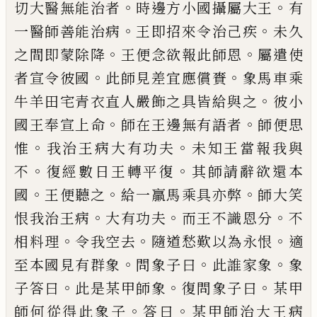
。
。
切大
醫無能治者
時邊方小國攝屬大王
有
。
。
一醫
師善能治病
王即招來令治己
疾
未久
。
。
之間
即蒙除降
王便念欲報此師恩
屬
遣使
。
。
者宣
令彼國
此師見差宜應
償
賚
象馬車乘
。
牛羊
田宅青衣直人嚴飾之具皆給與之
彼小
。
。
國
王奉宣上命
師在王邊無有語者
師便思
。
。
惟
我治王病大有功夫
未知王當報我與
。
。
不
復
經數日王轉平復
其師請辭欲還本
。
。
。
國
王便
聽之
給一羸馬乘具亦弊
師大
笑
。
。
。
恨我治王
病
大有功夫
而王不識恩分
不
。
。
。
相料理
令我
空去
隨
道愁歎以為永恨
適
。
。
。
至本國見有群
象
問象子曰
此誰家象
象
。
。
。
子答
曰
此是某
甲師象
復問象子曰
某甲
。
。
師何從得此象子
答曰
某甲師治大王病