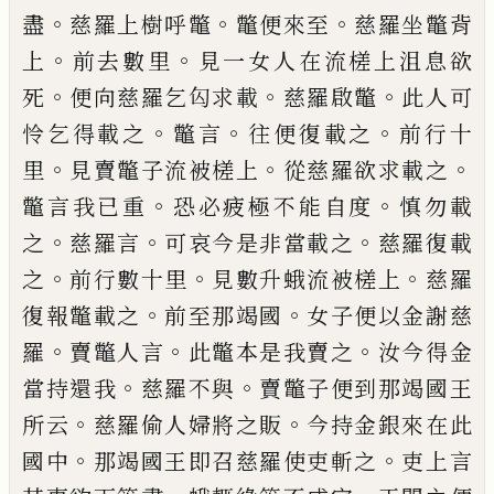
。
。
。
盡
慈羅上樹呼鼈
鼈便來至
慈羅坐鼈背
。
。
上
前去數里
見一女
人在流槎上沮息欲
。
。
。
死
便向慈羅乞匃求載
慈羅啟鼈
此人可
。
。
。
怜
乞得載之
鼈言
往
便
復載之
前行十
。
。
。
里
見賣鼈子流
被
槎
上
從
慈羅欲求載之
。
。
鼈言我已重
恐必疲極不能
自
度
慎勿載
。
。
。
之
慈羅言
可哀今是非當載
之
慈羅復載
。
。
。
之
前行數十里
見數升蛾流
被
槎上
慈羅
。
。
復報鼈載之
前至那竭國
女
子便以金謝慈
。
。
。
羅
賣鼈人言
此鼈本是我賣
之
汝今得金
。
。
當持還我
慈羅不與
賣鼈子便
到那竭國王
。
。
所云
慈羅偷人婦將之販
今持
金銀來在此
。
。
國中
那竭國王即召慈羅使吏
斬之
吏上言