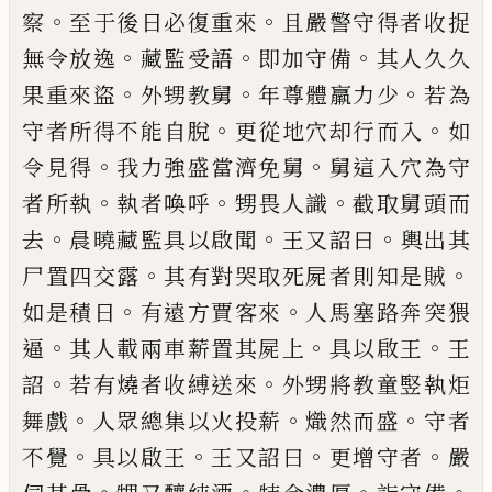
。
。
察
至于後
日必復重來
且嚴警守得者收捉
。
。
。
無令放逸
藏監受語
即加守備
其人久久
。
。
。
果重來盜
外
甥教舅
年尊體羸力少
若為
。
。
守者所得不能
自脫
更從地穴却行而入
如
。
。
令見得
我力強
盛當濟免舅
舅
這
入穴為守
。
。
。
者所執
執者
喚呼
甥畏人識
截取舅頭而
。
。
。
去
晨曉藏監
具
以啟聞
王又詔曰
輿
出其
。
。
尸置四交
露
其有對哭取死屍者則知是賊
。
。
如是積日
有遠方賈客來
人馬塞路奔突猥
。
。
。
逼
其人載
兩車薪置其屍上
具以啟王
王
。
。
詔
若有燒者
收縛送來
外甥將教童竪執炬
。
。
。
舞戲
人眾總
集以火投薪
熾
然
而盛
守者
。
。
。
。
不覺
具以啟
王
王又
詔
曰
更增守者
嚴