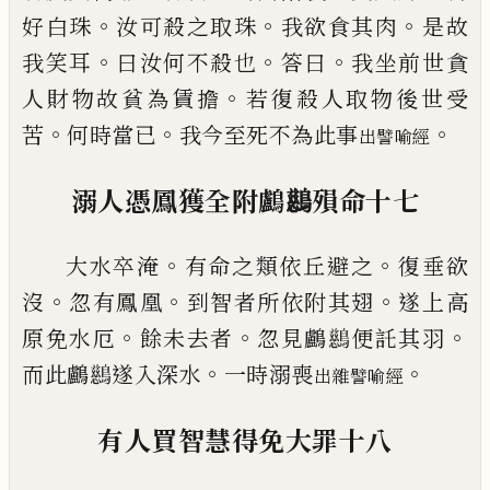
。
。
。
好白珠
汝可
殺之取珠
我欲食其肉
是故
。
。
。
我笑耳
曰汝何
不殺也
答曰
我坐前世貪
。
人財物故貧為賃
擔
若復殺人取物後世受
。
。
。
苦
何時當已
我今
至
死不為此事
出譬喻經
溺人憑鳳獲全附鸕
𪇔
殞命
十七
。
。
大水卒淹
有命之類依丘避之
復垂欲
。
。
。
沒
忽
有鳳凰
到智者所依附其翅
遂上高
。
。
。
原
免
水
厄
餘未去者
忽見鸕
𪇔
便託其羽
。
。
而此鸕
𪇔
遂入深水
一時溺喪
出雜譬喻經
有人買智慧得免大罪
十八