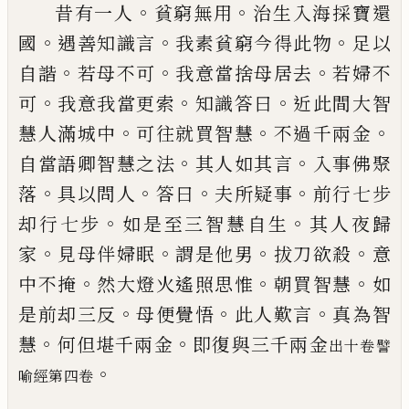
。
。
昔有一人
貧窮無用
治生入海採寶還
。
。
。
國
遇
善知識言
我素貧窮今得此物
足以
。
。
。
自諧
若
母不可
我意當捨母居去
若婦不
。
。
。
可
我意我
當更索
知識答曰
近此間
大
智
。
。
。
慧人滿城
中
可往就買智慧
不過千兩金
。
。
自當語卿智
慧之法
其人如其言
入事佛聚
。
。
。
。
落
具以問人
答曰
夫所疑事
前行七步
。
。
却行七步
如是至
三智慧自生
其人夜歸
。
。
。
。
家
見母伴婦眠
謂是
他男
拔刀欲殺
意
。
。
。
中不
掩
然
大燈火遙照
思惟
朝買智慧
如
。
。
。
是前却三反
母便覺
悟
此人歎言
真為智
。
。
慧
何但堪千兩金
即復與
三千兩金
出十卷譬
。
喻經
第四卷