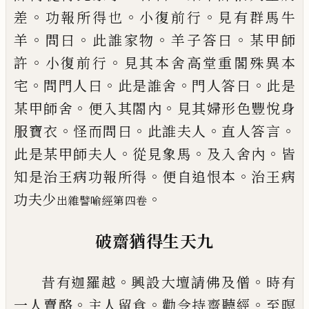
。
。
。
差
功報所得也
小復
前行
見有群馬牛
。
。
。
。
羊
問曰
此誰家物
羊子答
曰
某甲師
。
。
許
小復前行
見其本舍高堂重閣
殊異本
。
。
。
。
宅
問門人曰
此是誰舍
門人答曰
此
是
。
。
某甲師舍
便入其閤內
見其婦形色豐悅
身
。
。
。
。
服寶衣
怪而問曰
此誰夫人
直人答言
。
。
。
此
是某甲師夫人
從見象馬
及入舍內
皆
。
。
知是
治王病功報所得
便自追恨本
治王病
。
功夫
少
出雜譬喻經第四卷
破齋猶得生
天
九
。
。
昔有迦羅越
興設大
壇
請佛及僧
時
有
。
。
。
一
人賣酪
主人留食
勸令持齋聽經
至
暝