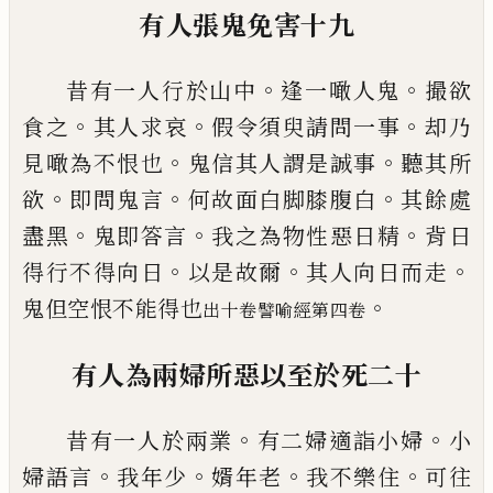
有人張鬼免害
十九
。
。
昔有一人行於山中
逢一噉人鬼
撮
欲
。
。
。
食
之
其人求哀
假
令
須臾請問一事
却乃
。
。
見
噉為不恨也
鬼信其人謂是誠事
聽其所
。
。
。
欲
即問鬼言
何故面白脚
膝腹
白
其餘處
。
。
。
盡
黑
鬼即答言
我之為物性惡日精
背日
。
。
。
得行
不得向日
以是故爾
其人向日而走
。
鬼但空
恨不能得也
出十卷譬喻經第四卷
有人為兩婦所惡以至於死
二十
。
。
昔有一人
於
兩業
有二婦適詣小婦
小
。
。
。
。
婦語
言
我年少
婿年老
我不樂住
可
往