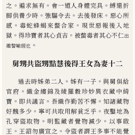
。
。
。
之
遍求
無有
會一道人身體完具
縛還折
。
。
。
脚供養少
時
強驅令去
去
後發床
惡心所
。
。
感
毒蛇蜂
蝎來螫合家
現世惡報後入地
。
。
獄
得珍寶者
其心貞吉
被螫毒者其心不仁
出
。
雜譬喻經
也
舅甥共盜
甥
黠慧後得王女為妻
十二
。
。
過去時姊弟二人
姊有一子
與舅俱給
。
官府
織金縷錦及綾羅縠珍妙異衣藏中
綺
。
。
。
寶
即
共議言
吾織作勤苦不懈
知諸藏物
。
。
好醜多
少
寧可共取用解貧乏乎
夜鑿地為
。
。
孔穿盜
取物
明監藏者覺物減少
以事啟
。
。
王
王詔勿
廣宣之
令盜者謂王多事不能覺