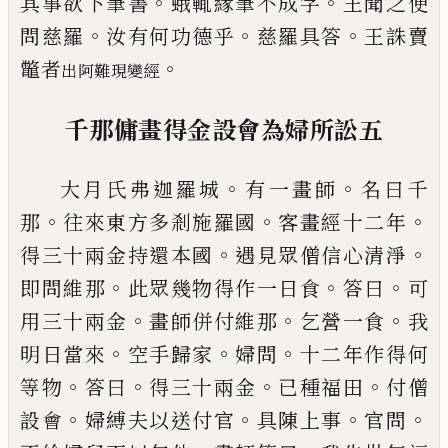
。
。
其事欲下筆書
蛾輒緣筆不成
字
王聞之便
。
。
。
問慈羅
汝有何功德乎
慈羅具
答
王誅賣
。
鼈者
出阿難現變經
千那傭畫得金設會為婦所訟
五
。
。
大月氏弗迦羅城
有一畫師
名曰千
。
。
。
那
往來
東方多剎
施羅
國
客畫經十二年
。
。
得三十兩
金持還本國
遇見眾僧信心清淨
。
。
。
即問維那
此眾幾物得作一日食
答曰
可
。
。
。
用三十兩金
畫師併付維那
乞營一食
我
。
。
。
明日當來
空手
歸家
婦問
十二年作得何
。
。
。
。
等物
答曰
得三十
兩金
已種福田
付僧
。
。
。
。
設會
婦縛夫以送付官
具陳上事
官問