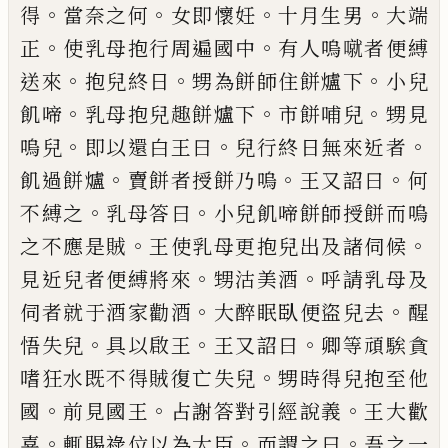
。
。
。
。
得
當奈之何
女即懷妊
十月生男
大
端
。
。
正
使乳母抱行周遍國中
有人嗚
噈
者便
縛
。
。
。
送來
抱兒終日
甥為餅師住餅
爐
下
小
兒
。
。
。
飢啼
乳母抱兒趣餅爐下
市餅哺兒
甥見
。
。
。
嗚兒
即以還白王曰
兒行終日無來近者
。
。
。
飢
過餅爐
賣餅者授餅乃嗚
王又詔曰
何
。
。
不縛
之
乳母答曰
小兒飢啼餅師授餅
而
嗚
。
。
之不
應是賊
王使乳母更抱兒出及諸伺候
。
。
見近
兒者便縛將來
甥沽美酒
呼請乳母及
。
。
伺者
就于酒家勸酒
大醉眠臥便盜兒去
醒
。
。
。
悟
失
兒
具以啟王
王又詔曰
卿等頑騃貪
。
嗜狂水
既不得賊復亡失兒
甥時得兒抱至他
。
。
。
國
前
見國王
占
謝答對引經說義
王大歡
。
。
。
喜
輒
賜祿位以為大臣
而謂之曰
吾之一