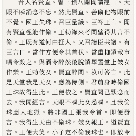
。
。
昔人名賢直
曾三預八
關
聞
讀經言
天
。
。
眼
不瞬誦念不忘
然此賢直
善偷他物眼前
。
。
。
。
不
覺
國王失珠
召臣量議
臣答
王言
聞
。
有賢
直極能作偷
王勅錄來考問望得其言不
。
。
。
偷
王既有道何由
抂
人
又召諸臣共議
有
。
。
臣言
曰
當作方便令其首伏
當重枷鎖載市
。
唱令
殺之
與酒令
醉
然後脫鎖
舉
置堂上妓女
。
。
。
。
作樂
王勅
伎
女
賢直
醉
問
汝可答言
此
。
。
是
天堂我是天女
應為侍側
君前身時偷國
。
。
王
珠故得生此
王便依之
賢直聞已默念而
。
。
。
去
我聞經言
天眼不瞬此女悉瞬
且我偷
。
。
珠應
入地獄
將非國王張我令首
即便發
。
。
。
言
我得
生天由不偷珠
妓女報王
道賢直
。
。
。
言
王便大
笑
小子定不偷我珠也
即放令