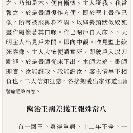
。
。
。
。
之
乃知是木
便自
慚愧
主人誑我
我當
。
。
報之
於是畫師復作方
便
即於壁上畫作己
。
。
像
所著被服與身不異
以繩
繫
頸狀似絞死
。
。
畫作繩像著其口喙
作
已閉戶自入床下
天
。
。
明主人出見戶未開
即
向中觀
唯見壁上絞
。
。
死客像
主人大怖便謂
實死
即破戶入以刀
。
。
。
斷繩
於是畫師從床下
出
木師大羞
畫師
。
。
。
即言
汝能誑我
我能誑
汝
客主情畢不相
。
。
負也
二人信知
狂
惑
各
捨親愛出家修道
出雜
。
譬喻經第四卷
醫治王病
差獲
王報殊常
八
。
。
。
有一
國
王
身得重病
十二年不差
一