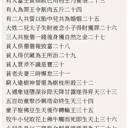
有人富王
責條疏已用物王
乃
覺悟二十三
有人
為罪王令割肉五斤二十四
有
二人共誓
以胎中兒共為婚
姻
二十五
大姓二兒
大子失財被念小子得財獲罪二十六
三
人共施僧一錢後身獲自然之金二十七
貧人供僧
僧
報致富二十八
貧人得伏
藏為王所治二十九
貧人買斧不識是寶
三十
貧老夫妻三時懈
怠
三十一
窮
人違
樹
神誓
還
為樹枝所殺三十二
人
遇象逐墮深谷際
天降甘露遂
得昇天三
十三
五百幼童聚沙興塔命終生天三十
四
童子施佛豆生天後作轉輪王三十五
牧牛
小
兒取花上佛牛觸而死即生天
上三十六