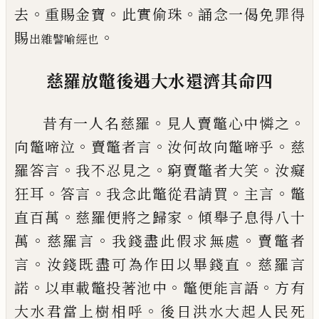
。
。
。
去
重賜金寶
此實偷珠
誦念一偈免罪得
。
賜
出雜譬喻經
也
慈羅放鼈後遇大水還濟其命
四
。
。
昔有一人名慈羅
見人賣鼈心中憐之
。
。
。
向鼈
啼泣
賣鼈者言
汝何
故
向鼈啼乎
慈
。
。
。
羅答
言
我不忍見之
窮賣鼈者大笑
汝癡
。
。
。
。
狂耳
答
言
我念此鼈從君請買
主言
鼈
。
。
直百萬
慈羅
便將之歸家
傾舉子息得八十
。
。
。
萬
慈羅言
我
錢盡此假求無處
賣鼈者
。
。
言
汝錢既盡可為
作
田
以畢錢直
慈羅言
。
。
。
諾
以車載鼈投著
池
中
鼈便能言語
方有
。
大水君當上樹相
呼
後日洪水大起人民死