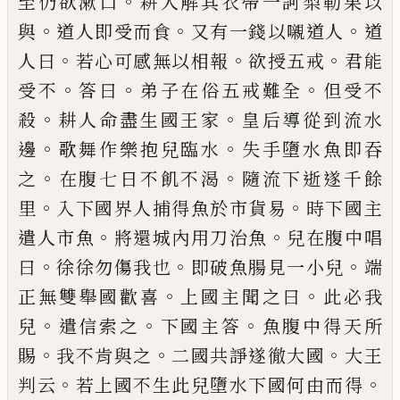
。
至仍
欲漱口
耕人解其衣帶一訶梨勒果以
。
。
。
與
道
人即受而食
又有一錢以嚫道人
道
。
。
。
人曰
若
心可感無以相報
欲授五戒
君能
。
。
。
受不
答曰
弟子在俗五戒難全
但受不
。
。
殺
耕人命
盡生國王家
皇后導從到流水
。
。
邊
歌舞作樂
抱兒臨水
失手墮水魚即吞
。
。
之
在腹七日不
飢不渴
隨流下逝遂千餘
。
。
里
入下國界人捕
得魚於市
貨
易
時下國主
。
。
遣人市魚
將還
城內用刀治魚
兒在腹中唱
。
。
。
曰
徐徐勿傷我
也
即破魚
腸
見一小兒
端
。
。
正無雙舉國歡
喜
上
國主聞之曰
此必我
。
。
。
兒
遣信索之
下
國主答
魚腹中得天所
。
。
。
賜
我不肯與之
二國
共
諍
遂徹大國
大王
。
。
判云
若上國不生此兒
墮
水下國何由而得