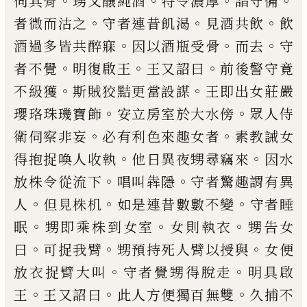
。
。
。
。
伺其骨
甥又釀
純酒
特令濃厚
詣守備
。
。
。
者微而
沽
之
守者
連昔飢渴
見酒共飲
飲
。
。
。
酒過多皆共醉寐
因
以酒瓶
受
骨
而去
守
。
。
。
者不覺
明復啟王
王
又詔曰
前後警守竟
。
。
不級獲
斯賊狡黠更當
設謀
王即出女莊嚴
。
。
瓔珞珠璣寶飾
安立房
室於大水傍
眾人侍
。
。
衛伺察非
妄
必有利色
來趣女者
素教誡女
。
。
得抱捉喚人收執
他日
異夜甥尋竊來
因水
。
。
放株令從流下
唱叫犇
隱
守者驚趣謂有異
。
。
。
人
但見株机
如是連昔
數數不變
守者睡
。
。
。
眠
甥即乘株到女室
女則
執衣
甥告女
。
。
。
曰
可捉我臂
甥預持死人臂以
授與
女便
。
。
放衣捉臂大叫
守者覺甥得脫走
明具啟
。
。
。
王
王又詔曰
此人方便獨
百
無雙
久捕不