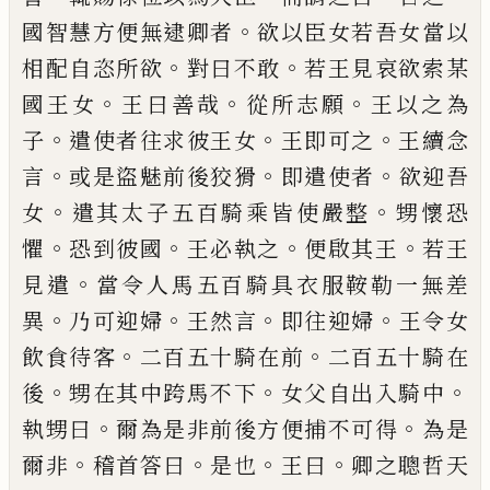
。
國智慧
方便無逮卿者
欲以臣女若吾女當以
。
。
相配
自恣所欲
對曰不敢
若王見哀欲索某
。
。
。
國王
女
王曰善哉
從所志願
王以之為
。
。
。
子
遣使者
往求彼王女
王即可之
王續念
。
。
。
言
或是盜
魅
前後狡猾
即遣使者
欲迎吾
。
。
女
遣其太
子五百騎乘皆使嚴整
甥懷恐
。
。
。
。
懼
恐到彼國
王必執之
便啟其王
若王
。
見遣
當
令人馬
五百騎具衣服鞍勒一無差
。
。
。
。
異
乃可
迎
婦
王
然言
即往迎婦
王令女
。
。
飲食待客
二百五十
騎在前
二百五十騎在
。
。
。
後
甥在其中跨馬不
下
女父自出入騎中
。
。
執甥曰
爾為是非前後
方便捕不可得
為是
。
。
。
。
爾非
稽首答曰
是也
王
曰
卿之聰哲天