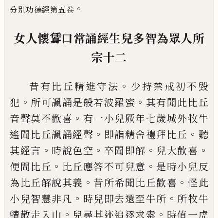
。
分別功德經第五
卷
女人懷
𨉃
口常誦經生兒多智為眾人所
宗
十二
。
昔有比丘精進守法
少持禁戒初不毀
。
。
犯
所
可諷誦是般若波羅蜜
其有聞此比丘
。
音聲
莫不歡喜
有一小兒厥年七歲城外牧牛
。
。
遙
聞比丘
諷誦
經聲
即詣精舍禮拜比丘
聽
。
。
。
。
其
經言
時說色空
卒聞即解
兒大歡喜
。
。
便問比
丘
比丘應答不可兒意
是時小兒反
。
。
為比丘
解說其義
昔所希聞比丘歡喜
怪此
。
。
小兒智
慧非凡
時兒即去還至牛所
所牧牛
。
。
犢散走
入山
兒尋其迹追逐求索
時值一虎