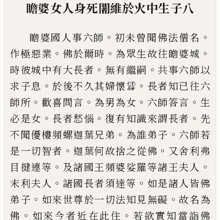
瞻婆女人身死闍維於火中生子
八
。
。
瞻婆國人事六師
初未曾聞佛法僧名
。
。
。
作極
惡業
佛於爾時
為眾生故往瞻婆城
。
。
時彼城
中有大長者
無有繼嗣
共事六師以
。
。
求子息
於後不久其婦懷
𨉃
長者知已往六
。
。
。
。
師所
歡
喜問言
為男為女
六師答言
生
。
。
。
必是女
長者
愁惱
復有知識來謂長者
先
。
。
不聞優樓頻螺
迦葉兄弟
為誰弟
子
六師若
。
。
是一切智者
迦葉何故捨之從佛
又舍利弗
。
。
目
揵
連等
及
諸國王頻婆娑羅等諸王夫人
。
。
末利夫人
諸
國長者須達等
如是諸人皆佛
。
。
弟子
如來世
尊於一切法知見無礙
故名為
。
。
佛
如來今者
近在此住
若欲實知當詣佛