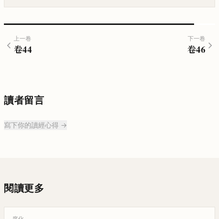
上一卷
下一卷
卷
44
卷
46
讀者留言
寫下你的讀經心得 →
閱讀更多
度化