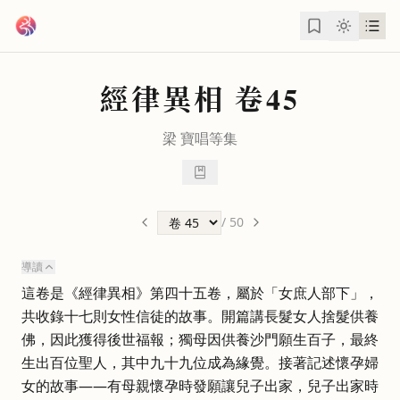
跳到主要內容
經律異相
卷45
梁
寶唱
等集
/
50
導讀
這卷是《經律異相》第四十五卷，屬於「女庶人部下」，
共收錄十七則女性信徒的故事。開篇講長髮女人捨髮供養
佛，因此獲得後世福報；獨母因供養沙門願生百子，最終
生出百位聖人，其中九十九位成為緣覺。接著記述懷孕婦
女的故事——有母親懷孕時發願讓兒子出家，兒子出家時