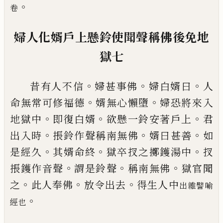
。
卷
婦人化婿戶上懸鈴使聞聲稱佛後免地
獄
七
。
。
。
昔有人不信
婦甚事佛
婦白婿曰
人
。
。
命無常
可修福德
婿無心懶
墮
婦恐將來入
。
。
。
地獄
中
即復白婿
欲懸一鈴安著戶上
君
。
。
。
出入時
掁
鈴作聲稱南無佛
婿曰甚善
如
。
。
。
是經久
其婿命終
獄卒扠之擲鑊湯中
扠
。
。
。
掁鑊作音
聲
謂是鈴聲
稱南無佛
獄官聞
。
。
。
之
此人奉
佛
放令出去
得生人中
出雜譬喻
。
經
也