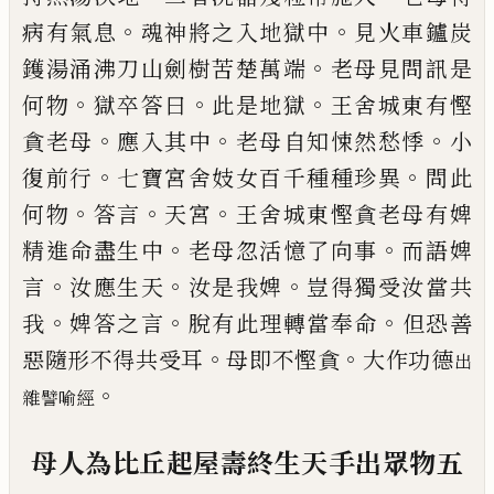
。
。
病
有
氣息
魂神將之入地獄中
見火車鑪炭
。
鑊
湯涌沸刀山劍樹苦楚萬端
老母見問
訊
是
。
。
。
何物
獄卒答曰
此是地獄
王舍城東有慳
。
。
。
貪
老母
應入其中
老母自知悚然愁悸
小
。
。
復前
行
七寶宮舍妓女百千種種珍異
問此
。
。
。
何物
答言
天宮
王舍城東慳貪老母有婢
。
。
精進命
盡生中
老母忽活憶
了
向事
而語婢
。
。
。
言
汝
應生天
汝是我婢
豈得獨受汝當共
。
。
。
我
婢答
之言
脫有此理
轉
當奉命
但恐善
。
。
惡隨形不
得共受耳
母即不慳貪
大作功德
出
。
雜譬喻經
母人為比丘起屋壽終生天手出眾物
五