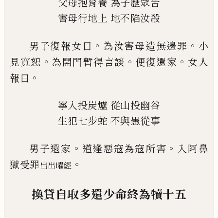
父母抱育養
為子歷眾苦
害母行地上
地不陷汝殺
。
。
男
子
復報女曰
為汝害母造無邊罪
小
。
。
。
見寬
恕
為開門暫得言談
便復還家
女人
。
報曰
寧入投炭爐
從山投幽谷
生
犯
七步蛇
不與愚從事
。
。
男子還家
道逢惡寇為寇所害
入阿鼻
。
獄受
罪
出出曜
經
換貸自
取
多還少命終為犢
十五