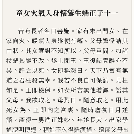
童女火氣入身懷
𨉃
生端正子
十一
。
。
昔有長者名曰善施
家有未出門女
在
。
。
家向
火
暖
氣入身遂便有軀
父母驚怪詰其
。
。
。
由狀
其女實對不知所以
父母重問
加諸
。
。
杖楚其
辭不改
遂上聞王
王復詰責辭亦不
。
。
。
異
許之
以死
女即稱怨曰
天下乃當有無
。
。
道之
君
枉
殺無辜
我若不良自可保試
見枉
。
。
。
如是
王即
檢保
如女所言無他增減
語其
。
。
。
。
父母
我欲取
之
母對曰
隨意取之
用此
。
。
死女為
王即內之
宮裏
隨時瞻養日月遂
。
。
。
滿
產得一男端正姝
妙
年遂長大
出家學
。
。
道聰明博達
精進不久
得羅漢道
還度父母
出