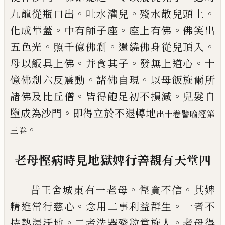
。
。
。
九龍從瓶
口出
吐水灌兒
殘水散兒頭上
。
。
。
化成華蓋
中有師子座
座上有佛
佛笑出
。
。
。
五色光
照
千
億佛剎
還繞佛身從兒頂入
。
。
。
母以飯具上
佛
并食其子
發無上道心
十
。
。
億佛剎六反震
動
諸佛自現
以母飯施爾所
。
。
諸佛及比丘僧
皆得飽足初不損減
兒髮自
。
墮成為沙門
即
得立於不退轉地
出十卷譬喻經第
。
三
卷
老母慳病
時
見地獄婢行善覩有天堂
四
。
。
昔王舍城東有一老母
慳貪不信
其婢
。
。
精進
常行慈心
念用二事利益群生
一者不
。
。
持熱
湯
沃
地
二者洗器殘粒常
施
人
老母得