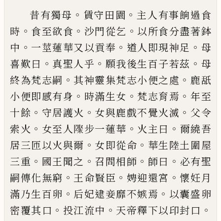
。
。
昔有獨母
賃守田園
主人有事餉過食
。
。
。
時
食
至欲食
沙門從乞
以所食分盡著鉢
。
。
。
中
一莖
蓮華又以貢奉
道人即現神足
母
。
。
。
喜歎曰
真
聖人乎
願我後生百子若茲
母
。
。
終為梵志嗣
其神靈集梵志小便之處
鹿舐
。
。
。
小便即感有
身
時滿生女
梵志育焉
年至
。
。
。
十餘
守居護
火
女與鹿戲不覺火滅
父令
。
。
。
索火
女至人
𨽁
步一蓮華
火主曰
爾繞吾
。
。
居三匝以火與
爾
女即從命
華生陸
土
圍屋
。
。
。
。
三重
國王聞
之
召問相師
師曰
必有聖
。
。
。
嗣傳化無窮
王命
賢臣
娉迎還宮
懷妊月
。
。
滿乃生百卵
后妃逮
妾靡不嫉焉
以囊盛卵
。
。
。
密
覆其口
投江流
中
天帝釋下以印封口