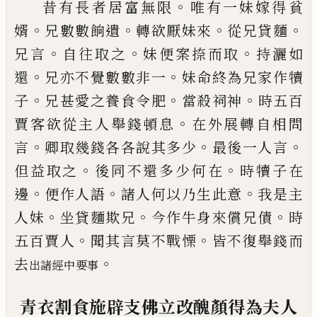
。
昔有長者居富無限
唯有一妹嫁得貧
。
。
。
。
婿
兄
數數餉遺
轉欲厭妹來
從兄貸麵
。
。
。
兄言
自往
取之
妹便案
捺
而取
持灑如
。
。
還
兄亦不覺
數數非一
妹命終為兄家作犢
。
。
。
子
兄甚愛之
養食令肥
當殺祠神
時五百
。
賈客欲從主人
舉錢頓息
在外展轉自相問
。
。
。
言
卿取幾錢各
各說其多少
最後一人言
。
。
但益取之
後同不
還多少何在
時犢子在
。
。
。
邊
便作人語
諸人何
以乃生此意
我是主
。
。
。
人妹
坐貸麵欺兄
今作
牛身來償兄債
時
。
。
五百賈人
聞其言莫不戰
慄
皆不復舉錢而
。
去
出諸經中要事
青衣割食施辟支佛立改醜顏得為夫人