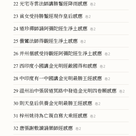
22 光宅寺雲法師講勝鬘經降雨感應
卷
2
23 貧女受持勝鬘經現作皇后感應
卷
2
24 道珍禪師誦阿彌陀經生淨土感應
卷
2
25 曇鸞法師得觀經生淨土感應
卷
2
26 并州僧感受持觀經阿彌陀經生淨土感應
卷
2
27 西印度小國講金光明經敵國得和感應
卷
2
28 中印度有一中國講金光明最勝王經感應
卷
2
29 溫州治中張居道冥路中發造金光明四卷願感應
卷
2
30 則天皇后供養金光明最勝王經感應
卷
2
31 梓州姚待為亡親自寫大乘經感應
卷
2
32 唐張謝敷讀誦藥師經感應
卷
2