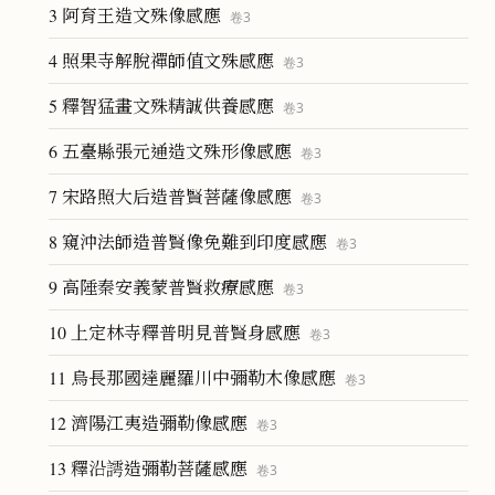
3 阿育王造文殊像感應
卷
3
4 照果寺解脫禪師值文殊感應
卷
3
5 釋智猛畫文殊精誠供養感應
卷
3
6 五臺縣張元通造文殊形像感應
卷
3
7 宋路照大后造普賢菩薩像感應
卷
3
8 窺沖法師造普賢像免難到印度感應
卷
3
9 高陲秦安義蒙普賢救療感應
卷
3
10 上定林寺釋普明見普賢身感應
卷
3
11 烏長那國達麗羅川中彌勒木像感應
卷
3
12 濟陽江夷造彌勒像感應
卷
3
13 釋沿謣造彌勒菩薩感應
卷
3