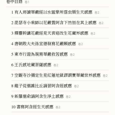
卷中目錄
卷
1
1 有人將讀華嚴經以水盥掌所霑虫類生天感應
卷
2
2 毘瑟寺小乘師以花嚴置阿含下然恒在其上感應
卷
2
3 釋靈幹講花嚴經見天宮迎改生花藏界感應
卷
2
4 唐朝散大夫孫宣德發寫花嚴願感應
卷
2
5 東市行證為親寫華嚴救苦感應
卷
2
6 王氏感地藏菩薩感應
卷
2
7 空觀寺沙彌定生見紅蓮地獄謬謂實華藏世界感應
卷
2
8 龍子從僧護比丘誦習阿含經感應
卷
2
9 新羅僧俞誦阿含生淨土感應
卷
2
10 書寫阿含經生天感應
卷
2