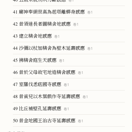
卷
1
41 廟神奉絹世高為起塔離蟒身感應
卷
1
42 昔須達長者圖精舍地感應
卷
1
43 建立精舍地感應
卷
1
44 沙彌以杖加精舍為壁木延壽感應
卷
1
45 拂精舍庭生天感應
卷
1
46 昔於父母故宅地造精舍感應
卷
1
47 室羅伐悉底國寺感應
卷
1
48 昔貧兒以木葉戲作寺延壽感應
卷
1
49 比丘補壁孔延壽感應
卷
1
50 昔金地國王治古寺延壽感應
卷
1