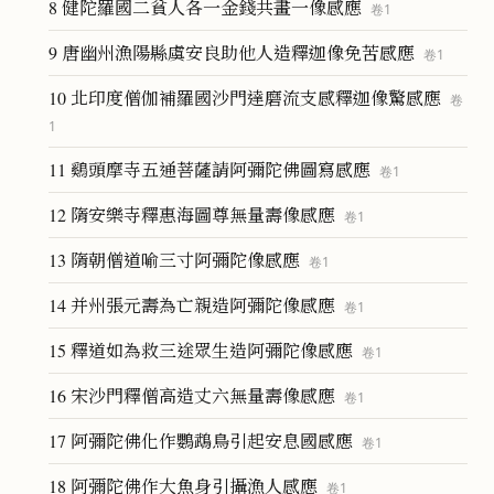
8 健陀羅國二貧人各一金錢共畫一像感應
卷
1
9 唐幽州漁陽縣虞安良助他人造釋迦像免苦感應
卷
1
10 北印度僧伽補羅國沙門達磨流支感釋迦像驚感應
卷
1
11 鷄頭摩寺五通菩薩請阿彌陀佛圖寫感應
卷
1
12 隋安樂寺釋惠海圖尊無量壽像感應
卷
1
13 隋朝僧道喻三寸阿彌陀像感應
卷
1
14 并州張元壽為亡親造阿彌陀像感應
卷
1
15 釋道如為救三途眾生造阿彌陀像感應
卷
1
16 宋沙門釋僧高造丈六無量壽像感應
卷
1
17 阿彌陀佛化作鸚鵡鳥引起安息國感應
卷
1
18 阿彌陀佛作大魚身引攝漁人感應
卷
1