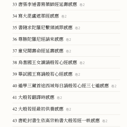
33 唐張李通書寫藥師經延壽感應
卷
2
34 寫大毘盧遮那經感應
卷
2
35 書隨求陀羅尼繫頸滅罪感應
卷
2
36 尊勝陀羅尼經請來感應
卷
2
37 童兒聞壽命經延壽感應
卷
2
38 烏耆國王女讀誦般若心經感應
卷
2
39 畢試國王寫誦般若心經感應
卷
2
40 遍學三藏首途西域每日誦般若心經三七遍感應
卷
2
41 大般若翻譯時感應
卷
2
42 大般若經最初供養感應
卷
2
43 唐乾封書生依高宗勅書大般若經一帙感應
卷
2