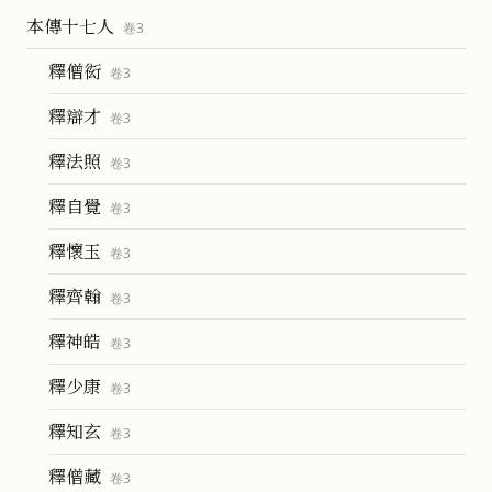
本傳十七人
卷
3
釋僧衒
卷
3
釋辯才
卷
3
釋法照
卷
3
釋自覺
卷
3
釋懷玉
卷
3
釋齊翰
卷
3
釋神皓
卷
3
釋少康
卷
3
釋知玄
卷
3
釋僧藏
卷
3