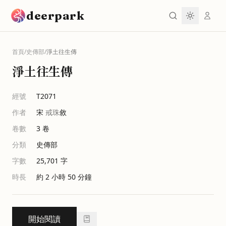
跳到主要內容
deerpark
首頁
/
史傳部
/
淨土往生傳
淨土往生傳
經號
T2071
作者
宋
戒珠
敘
卷數
3
卷
分類
史傳部
字數
25,701
字
時長
約 2 小時 50 分鐘
開始閱讀