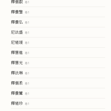
釋僧叡
卷
1
釋曇鑒
卷
1
釋曇弘
卷
1
尼法盛
卷
1
尼道瑗
卷
1
釋慧進
卷
1
釋慧光
卷
1
釋法琳
卷
1
釋僧柔
卷
1
釋曇鸞
卷
1
釋道珍
卷
1