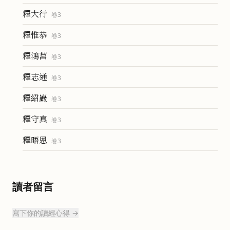
釋大行
卷
3
釋惟恭
卷
3
釋鴻莒
卷
3
釋志通
卷
3
釋紹巖
卷
3
釋守真
卷
3
釋晤恩
卷
3
讀者留言
寫下你的讀經心得 →