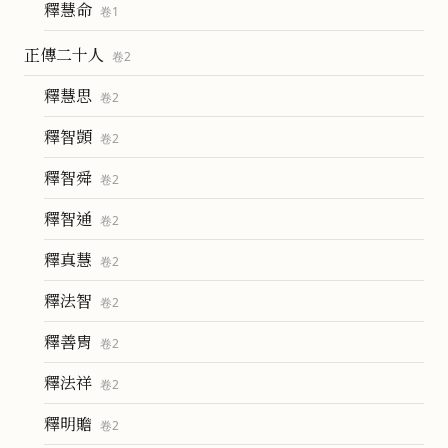
釋慧命
卷
1
正傳二十人
卷
2
釋慧思
卷
2
釋智顗
卷
2
釋智舜
卷
2
釋智通
卷
2
釋真慧
卷
2
釋法智
卷
2
釋善胄
卷
2
釋法祥
卷
2
釋明贍
卷
2