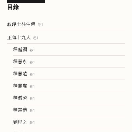
目錄
敘淨土往生傳
卷
1
正傳十九人
卷
1
釋僧顯
卷
1
釋慧永
卷
1
釋慧遠
卷
1
釋慧虔
卷
1
釋僧濟
卷
1
釋慧恭
卷
1
劉程之
卷
1