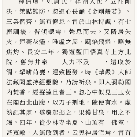
，
，
。
釋清虛
姓唐氏
梓州人也
立性剛
，
，
《
》。
決
桀黠難
防
忽迴心長誦
金剛般若
，
。
，
三業偕齊
無有
懈怠
甞於山林持諷
有七
，
，
。
鹿馴擾
若傾聽
焉
聲息而去
又隣居失
，
，
，
，
火
連甍灰燼
唯虛之
屋
飈焰飛過
略無
。
，
焦灼
長安二年
獨遊藍田
悟真寺上方北
，
——
——，
院
舊無井泉
人力不及
遠
取於
，
，
。
《
》
㵎
挈缾荷甕
運致極勞
時
華嚴
大師
，
。
法藏聞虛持經靈驗
乃請祈泉
即入彌勒
閣
，
。
內焚香
經聲達旦者三
忽心中似見三
玉女
，
，
。
在閣西北山腹
以刀子剜地
隨便有
水
虛
，
，
，
熟記其處
遂趨起掘之
果獲甘泉
用
之不
。
，
。
，
竭
四年
從少林寺坐夏
山頂有一
佛室
，
，
。
甚寬敞
人無敢到者
云鬼神居宅焉
甞有