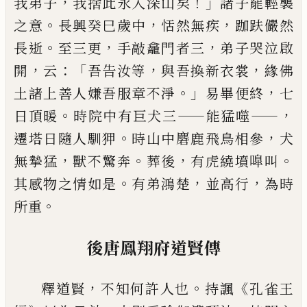
，
！」
我弟子
我捨此永入深山矣
諸
子罷輕襲
。
，
，
之意
長興癸巳歲中
恬然無疾
跏
趺儼然
。
，
，
長逝
至三更
手敲龕門者三
弟
子哭泣啟
，
：「
，
，
開
云
吾告汝等
與吾換新衣裳
緣佛
。」
，
土諸上善人嫌吾服章不淨
易畢便
終
七
。
——
——，
日頂暖
時院中有巨犬三
能猛噬
。
，
遷塔
日隨人馴狎
時山中麏鹿飛鳥相參
犬
，
。
，
。
無摯
猛
獸不驚奔
葬後
有虎繞墳嘷叫
。
，
，
其感物
之情如是
有弟鴻楚
並高行
為時
。
所重
後唐鳳翔府道賢傳
，
。
《
釋道賢
不知何許人也
持諷
孔雀王