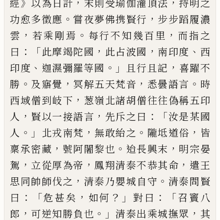
》
，
，
經
以
為日計
末則受瑜伽灌頂法
持明之
。
，
功愈
多徵應
嘗夜夢佛携賢行
步步蹈履濃
，
。
，
雲
若乘剛焉
每行不知幾百里
而指之
：「
，
，
、
曰
此
摩竭陀國
此占波國
南印度
西
、
。」
，
印度
迦濕彌
羅等國
且行且記
喜躍不
。
，
，
。
勝
及寤覺
冥解
五天梵音
悉曇語言
時
，
西域僧到岐下
葱嶺
北諸胡僧往往偽稱五印
，
，
：「
人
賢以一接語言
先斥之曰
汝是某國
。」
，
。
，
人
北戎南梵
無敢紿
之
隴坻道俗
皆
，
。
，
稟承密藏
號阿闍黎也
迨
長興末
明宗晏
，
，
，
駕
立從厚為帝
鳳翔清泰不
恭其命
遣王
，
。
思同帥師伐之
清泰乃嬰
城自守
清泰問賢
：「
，
？」
：「
曰
危甚矣
如何
對曰
召
竇八
，
。」
，
郎
可逆知勝負也
清泰出乘城撫眾
其