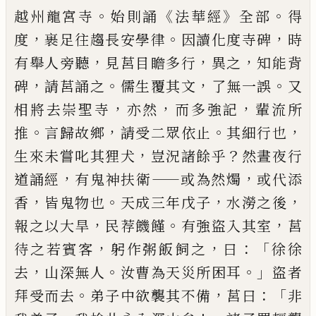
。
《
》
。
越州龍
宮寺
始則誦
法華經
全部
得
，
。
，
度
裹足往趨
長安學律
因讀化度寺碑
時
，
，
，
有舉人旁聽
見莒目
瞻
多行
異之
知能背
，
。
，
。
碑
請莒誦
之
儒生覆其文
了無一誤
又
，
，
，
相將去崇聖
寺
亦然
而多強記
輩流所
。
，
。
，
推
言歸故鄉
請
受二眾依止
其細行也
，
？
生來未嘗叱其狸犬
豈況諸餘乎
然晝夜行
，
——
，
道誦經
有鬼神扶
衛
或為然燭
或代添
，
。
，
，
香
皆鬼物也
天成三
年戊子
水澇之後
，
。
，
報之以大旱
民荐饑饉
有強盜入其室
莒
，
，
：「
待之若賓客
躬作粥
飯飼之
曰
徐徐
，
。
。」
去
山深無人
汝曹為天災
所困耳
盜者
。
，
：「
拜受而去
弟子中欲襲其不
備
莒曰
非