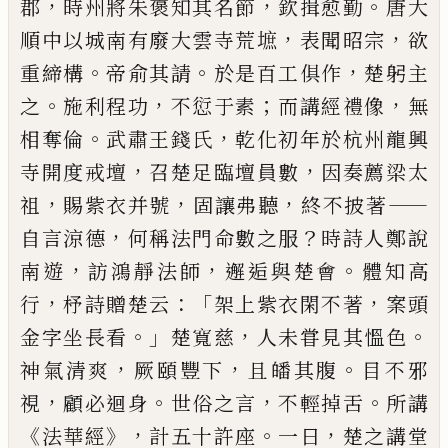
，
，
。
郡
時州將朱褒知
其名節
欽揖愈勤
唐大
，
，
順中以城南有廢大
雲寺荒墌
表聞昭宗
欲
。
。
，
重締構
帝俞其請
於是百工俱作
楚躬主
。
，
；
，
之
施利程功
不愆
于素
而講經禮像
無
。
，
相奪倫
武肅王錢氏
乾
化初年於杭州龍興
，
，
寺開度戒壇
召楚足
臨壇員數
因奏薦梁太
，
，
，
——
祖
賜紫衣并號
固
讓弗聽
終不披著
，
？
自言涼德
何稱法門命
數之服
時詩人鄭說
，
，
。
南遊
訪鴻靜法師
邂逅
與楚會
體知高
，
：「
，
行
杼詩贈楚云
架上紫衣
閑不著
案頭
。」
，
。
金字坐長看
楚寬慈
人未甞
見其慍色
，
，
。
神氣清爽
厥頤豐下
且皤其腹
目不邪
，
。
，
。
視
顧必迴身
世俗之言
不輕掉舌
所講
《
》，
。
，
法華經
計五十許座
一日
楚之講堂