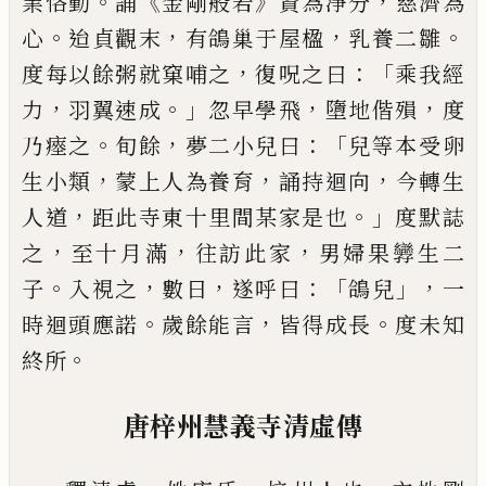
。
《
》
，
業恪
勤
誦
金剛般若
資為淨分
慈濟為
。
，
，
。
心
迨貞
觀末
有鴿巢于屋楹
乳養二雛
，
：「
度每以餘
粥就窠哺之
復呪之曰
乘我經
，
。」
，
，
力
羽翼速
成
忽早學飛
墮地偕殞
度
。
，
：「
乃瘞之
旬餘
夢
二小兒曰
兒等本受卵
，
，
，
生小類
蒙上人為
養育
誦持迴向
今轉生
，
。」
人道
距此寺東十
里間某家是也
度默誌
，
，
，
之
至十月滿
往訪
此家
男婦果㝈生二
。
，
，
：「
」，
子
入視之
數日
遂呼
曰
鴿兒
一
。
，
。
時迴頭應諾
歲餘能言
皆得成
長
度未知
。
終所
唐梓州慧義寺清虛傳