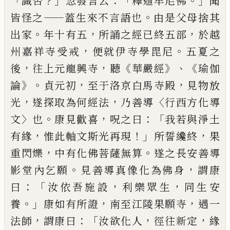
「
？」
：「
。」
識否
忽發言云
釋迦牟
尼佛
聞
——
。
皆怪之
蓋生來不言語也
由是父
母捨其
。
，
，
出家
年十有五
所誦之經已終五
部
於越
，
。
州嘉祥寺受戒
便就伊寺學毘
尼
五夏之
，
，
《
》、《
後
往上元龍興寺
聽
華嚴經
瑜伽
》。
，
，
論
貞元初
至于洛京白馬寺殿
見物放
，
，
〈
光
遂探取為何經法
乃善導
行西方化導
〉
。
，
：「
文
也
康見歡喜
呪之曰
我若與淨土
，
！」
，
有緣
惟此
軸文斯光再現
所誓纔終
果
，
。
重閃爍
中有化
佛菩薩無算
遂之長安善導
。
，
影堂內乞願
見善導真像化為佛身
謂康
：「
，
，
曰
汝依吾施
設
利樂眾生
同生安
。」
，
，
養
康如有所證
南
至江陵果願寺
遇一
，
：「
，
，
法師
謂康曰
汝欲化
人
徑往新定
緣