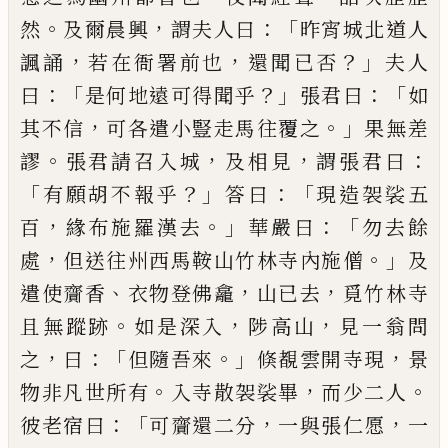
。
，
：「
然
及爾晨興
謂夫人曰
昨宵城北道人
，
，
？」
諷誦
若在衙署
前也
還聞已否
夫人
：「
？」
：「
曰
是何地遠可得聞
乎
張君曰
如
，
。」
其不信
可各遣小豎走馬往
覆之
果無差
。
，
，
：
謬
張君請召入城
及相見
謂
張君曰
「
？」
：「
有願胡不報乎
答曰
現造袈裟五
，
。」
：「
百
緣布施羅漢去
華嚴曰
勿去餘
，
。」
處
但送
往州西馬鞍山竹林寺內施僧
及
、
，
，
遣使齎
香
衣物登佛龕
山已去
覓竹林寺
。
，
，
且無蹤
跡
如是深入
陟高山
見一翁問
，
：「
。」
，
之
曰
但
隨吾來
倏覩雲開寺現
景
。
，
。
物非凡世所有
入寺散袈裟畢
而少二人
：「
，
，
彼老宿曰
可齎
還二分
一與張仁愿
一