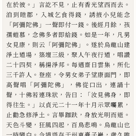
。」
，
。
在於彼
言訖不見
止有香
光望西而去
，
，
洎到睦郡
入城乞食得錢
誘掖小兒能念
「
」
。
，
阿彌陀佛
一聲即付一錢
後經月餘
孩
，
。
，
孺螘慕
念佛多者即給錢
如
是一年
凡男
，
「
」。
女見康
則云
阿彌陀佛
遂於
烏龍山建
，
，
，
淨土道場
築壇三級
聚人午夜
行道
唱讚
，
。
，
二十四契
稱揚淨邦
每遇齋日
雲集
所化
。
，
，
三千許人
登座
令男女弟子望
康面門
即
「
」，
，
高聲唱
阿彌陀佛
佛從口出
連
誦十
，
，
：「
，
聲
十佛若連珠狀
告曰
汝見佛身
即
。」
，
得往生
以貞元二十一年十月示眾囑累
。
，
。
止勸急修淨土
言畢跏趺
身放光明而逝
，
，
。
天色斗變
狂風四起
百鳥悲鳴
烏龍山也
。
，
一
時變白
今墳塔存于州東臺子巖
歲久唯