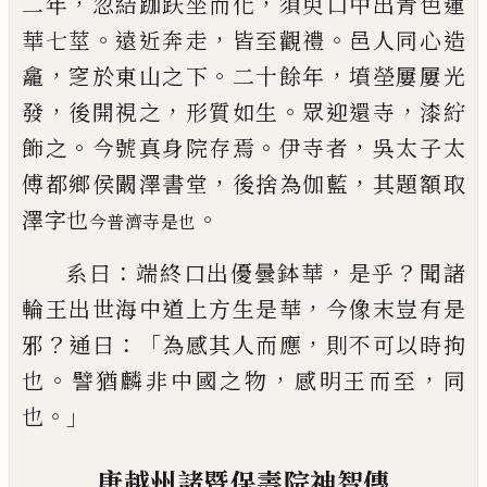
，
，
二年
忽結
跏
趺坐而化
須臾口中出青色蓮
。
，
。
華七莖
遠近
奔走
皆至觀禮
邑人同心造
，
。
，
龕
窆於東山之
下
二十餘年
墳塋屢屢光
，
，
。
，
發
後開視之
形質
如生
眾迎還寺
漆紵
。
。
，
飾之
今號真身院存
焉
伊寺者
吳太子太
，
，
傅都鄉侯闞澤書堂
後
捨為伽藍
其題額取
。
澤字也
今普濟寺是也
：
，
？
系曰
端終口出優曇鉢華
是乎
聞諸
，
輪王
出世海中道上方生是華
今像末豈有是
？
：「
，
邪
通曰
為感其人而應
則不可以時拘
。
，
，
也
譬猶麟非中國之物
感明王而至
同
。」
也
唐越州諸暨保
壽
院神智傳