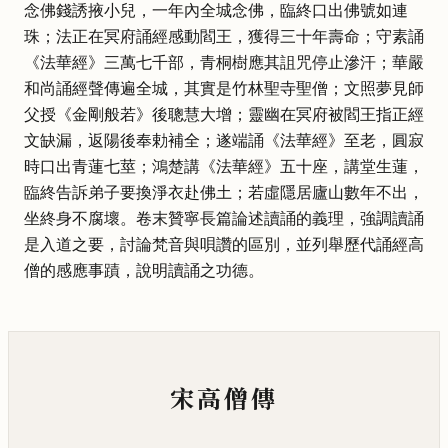
念佛錢誘掖小兒，一年內全城念佛，臨終口出佛號如連
珠；法正在冥府誦經感動閻王，獲得三十年壽命；守素誦
《法華經》三萬七千部，青桐樹應其詛咒停止滲汗；華嚴
和尚誦經聲傳遍全城，其實是竹林聖寺聖僧；文照夢見師
父授《金剛般若》後聰慧大增；靈幽在冥府被閻王指正經
文缺漏，返陽後奉勅補全；遂端誦《法華經》至老，圓寂
時口出青蓮七莖；鴻楚講《法華經》五十座，講堂生蓮，
臨終告訴弟子要換淨衣赴佛土；若虛隱居廬山數年不出，
坐終身不腐壞。卷末贊寧長篇論述讀誦的義理，強調讀誦
是入道之要，討論梵音與唄讚的區別，並列舉歷代誦經高
僧的感應事蹟，說明讀誦之功德。
宋高僧傳