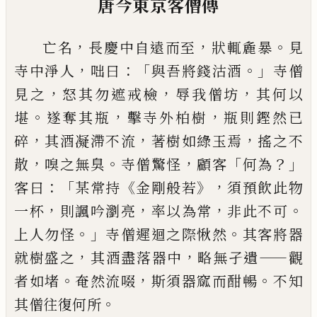
唐今東京客僧傳
，
，
。
亡名
長慶中自遠而至
狀輒麁暴
見
，
：「
。」
寺中
淨人
咄曰
與吾將錢沽酒
寺僧
，
，
，
見之
怒其
勿遮戒檢
辱我僧坊
其何以
。
，
，
堪
遂奪其瓶
擊寺外柏樹
瓶則鏗然已
，
，
，
碎
其酒凝滯不
流
著樹如綠玉焉
搖之不
，
。
，
「
？」
散
嗅之無臭
寺僧驚怪
顧客
何為
：「
《
》，
客曰
某常持
金剛般
若
須預飲此物
，
，
，
。
一杯
則諷吟瀏亮
率以為
常
非此不可
。」
。
上人勿怪
寺僧遲迴之際愀
然
其
客
將器
，
，
——
就樹盛之
其酒盡落器中
略無孑遺
觀
。
，
。
者如堵
奄然流啜
斯須器窳而
酣暢
不知
。
其僧往復何所