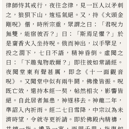
，
，
律師恃其戒行
夜往念律
見一巨人
以矛
刺
，
，
。
，
《
之
狼狽下山
逡巡氣絕
又
持
火頭
金
》
，
，
：「
剛呪
僧
時所宗重
眾謂之曰
君呪力
，
？」
：「
？」
無
雙
能宿彼否
曰
斯焉足懼
於
。
，
，
是齎香火入
坐持呪
俄而神出
以手擥足
，
，
。
投之㵎下
七
日不語
精神昏倒
虛聞之
：「
？」
。
曰
下趣鬼物敢
爾
即往彼如常誦經
，
《
夜聞堂東有聲甚厲
即念
十一面觀音
》。
，
。
呪
又聞堂中似有兩牛
鬪
佛像皆振
呪
，
，
，
既亡效
還持本經一契
帖
然相次
影響皆
。
，
。
，
絕
自此居者無患
神遂移
去
神龍二年
。
，
準詔入內祈雨
經
二七日雪
降
中宗以為未
，
。
，
濟時望
令就寺更祈請
即
於佛殿內精禱
。
，
，
并煉一指
纔及一宵
雨周
千里
指復如