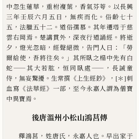
，
，
。
中
忽生蓮華
重
柎
複葉
香氣芬荂
以長興
，
。
三
年壬辰六月五日
無疾而化
俗齡七十
，
。
。
五
法
臘五十二
道俗孺慕
其年遷塔于慈
。
，
。
雲右岡
焉
楚講貫外
深夜行道誦經
將逝
，
，
，
：「
夕
燈光忽
暗
經聲絕微
告門人曰
勞
，
。」
爾給使
吾將往
矣
其所臥之榻中先有白
——
，
——，
蛇
其大若肱
恒
同臥處
長誡童
，
。
《
》，
侍
無妄驚擾
生常撰
上生
經鈔
[＊]
刺
《
》
，
血寫
法華經
一部
至今永嘉人謂
為僧寶
。
中異寶焉
後唐溫州小松山鴻莒傳
，
，
。
釋鴻莒
姓唐氏
永嘉人也
早出家于