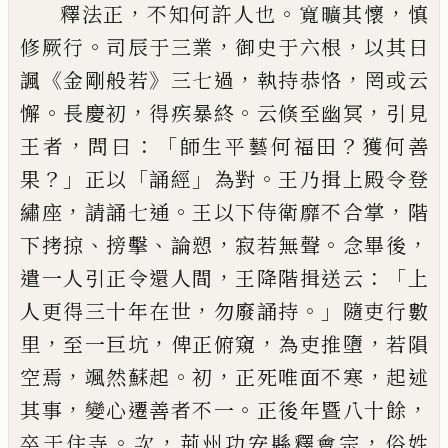
，
。
，
釋法正
不知何許人也
寬曠其懷
慎
。
，
，
修厥
行
司辰于三業
御史于六根
以其日
《
》
，
，
諷
金
剛般若
三七過
執持恭恪
罔或云
。
，
。
，
懈
長慶
初
得疾暴終
云倏至幽冥
引見
，
：
「
？
王者
問曰
師生平藝何福田
獲
何善
？」
「
」
。
果
正以
誦經
為
對
王乃揖上殿令登
，
。
，
繡座
請誦七通
王
以
下侍衛靡不合掌
階
、
、
，
。
，
下拷掠
搒擊
論愬
寂若無聲
念畢後
，
：「
遣一人引正令還人
間
王降階揖送云
上
，
。」
人更得三十年在世
勿
廢誦持
隨吏行數
，
，
，
，
里
至一巨坑
俾正俯
窺
為吏推墮
若隕
，
。
，
，
空焉
颯然蘇起
初
正死
唯面不寒
起述
，
。
，
其事
變心遷善者不一
正
後年暨八十餘
。
，
，
卒于住寺
次
荊州功安縣釋
會宗
俗姓