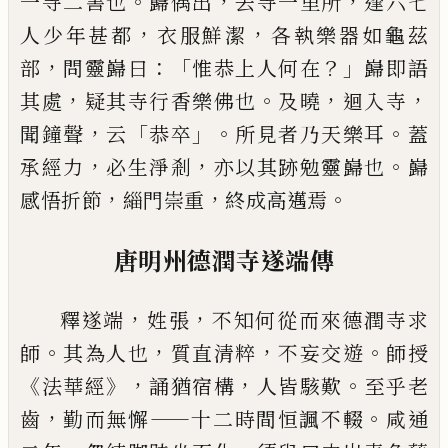
。
，
，
一寺二害
也
巋偶出
去寺一里所
逢六七
，
，
人少年甚
都
衣服鮮潔
各執樂器如龜茲
，
：「
？」
部
問靈巋
曰
惟恭上人何在
巋即語
，
。
，
，
其處
疑其寺行
香樂佛也
及曉
迴入寺
，
「
」。
。
聞鐘聲
云
恭卒
所見者乃天樂耳
蓋
，
，
。
承經力
必生淨剎
亦
以其跡勉靈巋也
巋
，
，
。
感悟折節
緇門崇重
終成高邁焉
唐明州德潤寺遂端傳
，
，
釋遂端
姓張
不知何從而來德潤寺求
。
，
，
。
師
其為人也
質直清粹
不妄交遊
師授
《
》，
，
。
法華
經
誦猶宿構
人皆駭歎
至乎老
，
——
。
齒
勤而無
懈
十二時間恒諷不輟
咸通