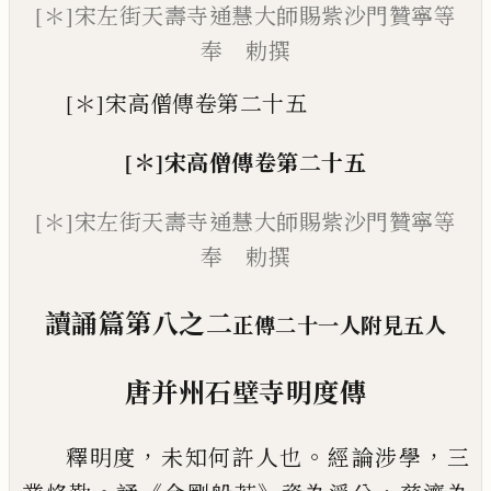
[＊]宋左街天壽寺通慧大師賜紫沙門贊寧等
奉 勅撰
[＊]宋高僧傳卷第二十五
[＊]
宋高僧傳卷第二十五
[＊]
宋左街天壽寺通慧大師
賜紫沙門贊寧等
奉 勅撰
讀誦篇第八之二
正傳二十一人附見五人
唐并州石壁寺明度傳
，
。
，
釋明度
未知何許人也
經論
涉
學
三