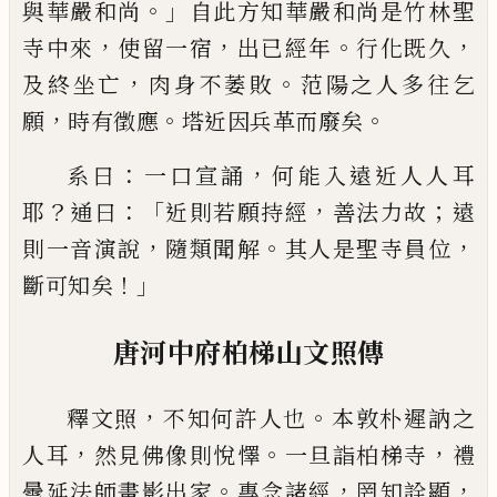
。」
與華嚴和尚
自此
方知華嚴和尚是竹林聖
，
，
。
，
寺中來
使留一宿
出已經年
行化既久
，
。
及終坐亡
肉身不萎
敗
范陽之人多往乞
，
。
。
願
時有徵應
塔近因
兵革而廢矣
：
，
系曰
一口宣誦
何能入遠近人人耳
？
：「
，
；
耶
通
曰
近則若願持經
善法力故
遠
，
。
，
則一音演
說
隨類聞解
其人是聖寺員位
！」
斷可知矣
唐河中府柏梯山文照傳
，
。
釋文照
不知何許人也
本敦朴遲訥之
，
。
，
人
耳
然見佛像則悅懌
一旦詣柏梯寺
禮
。
，
，
曇
延法師畫影出家
專念諸經
罔知詮顯