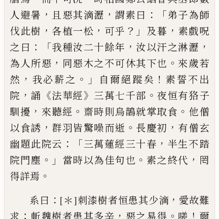
，
，
：「
人避暑
且惡其滴瀝
謂素曰
弟子為師
，
，
？」
，
伐此樹
各
植
一松
可乎
及暮
素戲呪
：「
，
，
之
曰
我種汝二十餘年
汝以汗之淋
瀝
，
。
為人
所惡
同惡木之不可休其下也
來歲若
，
。」
！
然
我必薪之
自爾絕蹤矣
素誓不出
，
《
》
。
院
誦
法華經
三萬七千部
夜恒有狢子
，
。
。
馴擾
來聽
經
齋時則烏鵲就掌取食
他僧
，
。
，
以食誘
群
羽皆驚噪而逝
長慶初
有僧玄
：「
，
幽題此院
云
三萬蓮經三十春
半生不踏
。」
。
，
院門塵
當時
以為
佳
句也
素之終代
罔
。
得詳焉
：
，
系曰
[＊]
刺漆樹者恒患其少滴
愛故難
；
，
。
！
求
斬魏樹者患其多辛
惡之易得
嗟
爾