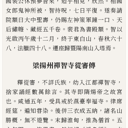
，
，
。
國裴公休預夢智來
迨乎相見
欣然
相國
，
，
。
女
郎
鬼神所被
智持呪
七日平復
遂
奏請
，
、
院額曰大中聖壽
仍賜左神策軍鐘
一口
天
、
。
。
后繡㡧
藏經五千卷
裴君為書殿額
智以
，
，
光啟丙午歲十二月
終于東白山
春秋
六十
，
。
。
八
法臘四十八
遷座歸暨陽南山入
塔焉
梁揚州禪智寺從審傳
，
，
，
釋從審
不詳氏族
幼入江都禪智寺
。
捨家
誦經數萬餘言
其寺即隋煬帝之故宮
。
，
。
也
咸
通五年
受具戒於燕臺奉福寺
律席
，
。
，
經筵
遍
知甞染
後併三衣成五納
諸名山
，
。
，
。
勝概
無
不遊覽
末歸淮甸
推為僧首
五