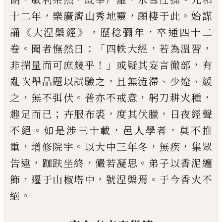
，
，
。
十二年
樂
廣濟山秀地靈
願棲于此
始謀
《
》，
，
誦
大涅槃
經
歷稔彌年
卒通四十二
。
：
「
，
，
卷
聞者憮然曰
四帙大經
若為溫習
！」
，
非揣量而可庶幾乎
或疑其妄言徹部
有
，
、
、
亂次舉品題以試驗
之
且無澁滯
少遼
緩
，
。
，
，
之
無不弭伏
普亦
不戒意
躬刀耕火種
；
，
，
趣足而已
卉服布裘
度
其伏臘
日夜經聲
。
，
，
不絕
如是涉三十載
邑
人學者
莫不推
，
。
，
，
重
增修院宇
以大中三年
冬
無疾
集眾
，
，
。
告違
跏
趺坐終
儼若凝思
弟子以香泥纏
，
，
。
飾
遷于山椒塔中
號涅槃
焉
于今香火不
。
絕