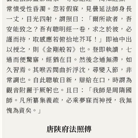
。
，
常
憤受性昏濁
忽若假寐
見曇延法師身長
，
，
：「
，
一丈
目光四射
謂照曰
爾所欲者
吾
？
，
，
安能致
之
吾有聰明經一卷
求之於彼
必
，
！」
謹而持
取感應若俯拾地芥耳
即袖中出
，
《
》
。
，
以授之
則
金剛般若
也
登即執讀
七
，
。
，
過而便驚寤
經
猶在目
然後念通無滯
如
。
，
，
久習焉
其喉舌
間曲折浮沈
尋變入節
非
。
，
，
常調也
自此聰
敏日新
辯給在口
時謂為
。
：「
觀音附麗于厥
躬也
且曰
我師是周隋國
。
，
，
師
凡所纂集義
疏
必乘夢寐而神授
我無
。」
愧為資矣
唐
陝
府法照傳