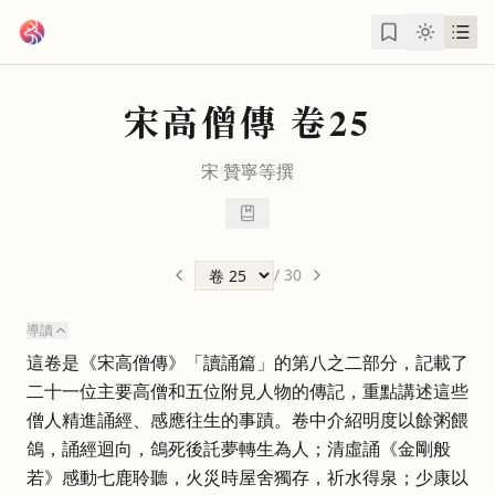
跳到主要內容
宋高僧傳
卷25
宋
贊寧
等撰
/
30
導讀
這卷是《宋高僧傳》「讀誦篇」的第八之二部分，記載了
二十一位主要高僧和五位附見人物的傳記，重點講述這些
僧人精進誦經、感應往生的事蹟。卷中介紹明度以餘粥餵
鴿，誦經迴向，鴿死後託夢轉生為人；清虛誦《金剛般
若》感動七鹿聆聽，火災時屋舍獨存，祈水得泉；少康以