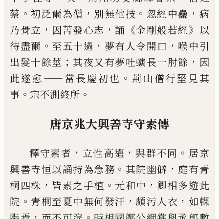
。
，
。
，
蔡
初泛爾為僧
別無他
技
忽經
中蠱
病
，
，
《
》
乃骨立
因苦發心志
誦
金剛般若
經
以
。
，
，
待盡爾
至五十過
夢有人令開口
喉
中引
；
，
出髮十餘莖
其夜又有夢吐螾長一
肘
餘
因
——
。
此遂愈
當長慶初也
荊山僧行
堅
見其
。
。
事
宗不測終所
唐京兆大興善寺守素傳
，
，
。
釋守素者
立性高邁
與群不同
居京
。
，
興善
寺恒以誦持為急務
其院幽僻
庭有青
，
。
，
桐
四株
皆素之手植
元和中
卿相多遊此
。
，
，
院
青
桐至夏中無何發汗
頗污人衣
如輠
，
。
脂
焉
而不可浣
時相國鄭公絪甞與丞郎數