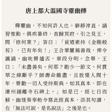
唐上都大溫國寺靈幽傳
，
。
，
釋靈幽
不知何許人也
僻靜淳直
誦
。
，
。
，
習惟
勤
偶疾暴終
杳歸冥府
引之見王
「
？」
：「
《
問
修何
業
答曰
貧道素持
金剛般
》，
！」
，
若
已有年矣
王
合掌屢稱善哉
俾令
。
，
。
，
諷誦
幽吮脣播舌
章
段分明
念畢
王
：「
。
？
。
曰
未盡善矣
何耶
勘少一
節文
何貫
？
，
華之線斷乎
師壽命雖盡
且放
還人間十
，
。
，
年
要勸一切人受持斯典
如其
真本
即在
。」
，
濠
州鍾離寺石碑上
如是已
經
七日而
。
，
，
蘇
幽遂奏奉勅令寫此經真本
添
其句讀
「
，
」
。
在
無法可說
是名說法
之後是也