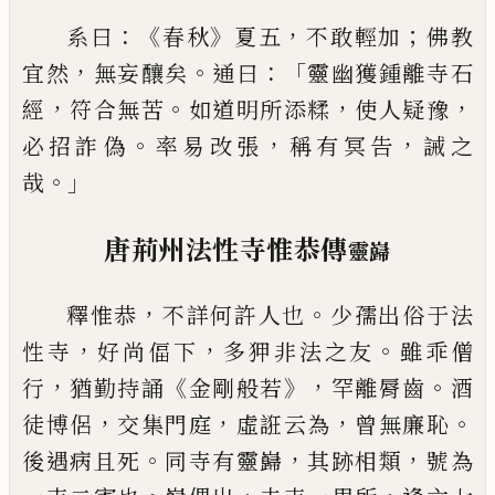
：《
》
，
；
系曰
春秋
夏五
不敢輕加
佛教
，
。
：「
宜然
無妄
釀矣
通曰
靈幽獲鍾離寺石
，
。
，
，
經
符合無苦
如道明所添糅
使人疑豫
。
，
，
必招詐偽
率易
改張
稱有冥告
誡之
。」
哉
唐荊州法性寺惟恭傳
靈巋
，
。
釋惟恭
不詳何許人也
少孺出俗于法
，
，
。
性
寺
好尚偪下
多狎非
法
之友
雖乖僧
，
《
》，
。
行
猶勤持誦
金剛般若
罕離脣齒
酒
，
，
，
。
徒博侶
交集門庭
虛誑云為
曾無廉恥
。
，
，
後遇病且
死
同寺有靈巋
其跡相類
號為