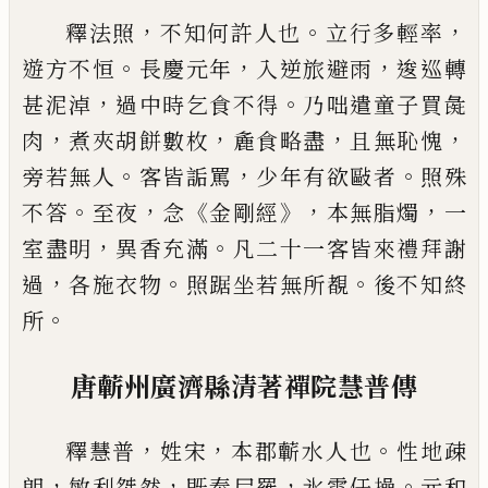
，
。
，
釋法照
不知何許人也
立行多輕率
。
，
，
遊方
不恒
長慶元年
入逆旅避雨
逡巡轉
，
。
甚泥
淖
過中時乞食不得
乃咄遣童子買彘
，
，
，
，
肉
煮夾胡餅數枚
麁食略盡
且無恥愧
。
，
。
旁
若無人
客皆詬罵
少年有欲
敺
者
照殊
。
，
《
》，
，
不
答
至夜
念
金剛經
本無脂燭
一
，
。
室盡明
異
香充滿
凡二十一客皆來禮拜謝
，
。
。
過
各施
衣物
照踞坐若無所覩
後不知終
。
所
唐蘄州廣濟縣清著禪院慧普傳
，
，
。
釋慧普
姓宋
本郡蘄水人也
性地疎
，
，
，
。
朗
敏利
桀然
既奉尸羅
氷雪任操
元和