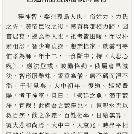
，
，
。
釋神智
婺州義烏人也
俗姓力
力氏
，
。
，
之先
黃
帝臣牧之後
漢有魯郡相力歸
因
，
。
，
官居兗
遂為魯人也
祖考皆田畯
而以朴
。
，
，
素相㳂
智少有貞操
懇樂捨家
就雲門寺
。
，
；
〈
惟孝為
師
年十二
一食斷中
持
大悲心
〉，
，
。
呪
應法登
戒
峻勵恪勤
俄屬會昌滅
，
，
，
法
智形服雖殊
誓重為僧
磨不磷而涅不
，
。
，
。
淄
于時見矣
大
中初年
復道
巡遊暨
，
，
：「
，
陽
考于禪室
且曰
營
廷之魚
潛于藪
，
！
。」
澤
宜哉
此處吾之藪澤也
恒
呪水盃以
，
。
，
，
救百疾
飲之多差
百姓相率
日給
無算
。
，
，
號大悲和尚焉
大中中
入京兆
時昇
平相