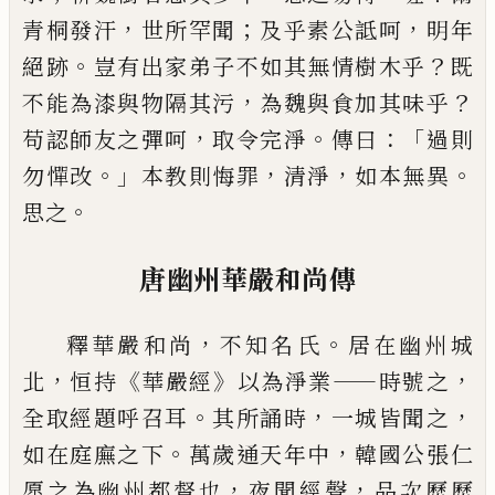
，
；
，
青桐
發汗
世所罕聞
及乎素公詆呵
明年
。
？
絕跡
豈有出家弟子不如其無情樹木乎
既
，
？
不
能為漆與物隔其污
為魏與食加其味
乎
，
。
：「
苟認師友之彈呵
取
令
完淨
傳曰
過則
。」
，
，
。
勿憚改
本教則悔罪
清淨
如本無異
。
思
之
唐幽州華嚴和尚傳
，
。
釋華嚴和尚
不知名氏
居在幽州城
，
《
》
——
，
北
恒
持
華嚴經
以為淨業
時號之
。
，
，
全取經題呼
召耳
其所誦時
一城皆聞之
。
，
如在庭廡之
下
萬歲通天年中
韓國公張仁
，
，
愿之為幽州
都督也
夜聞經聲
品次歷歷