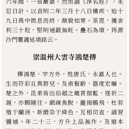
，
。
《
》，
六年間
一
皆嚴肅
然恒誦
淨名經
未
。
，
愆日計
以貞明
二年三月十八日構疾
迨十
，
。
，
九日禺中微
息而終
顏貌如常
茶毘
獲舍
，
。
，
利三十粒
堅
明通鍛無耗
疊石為墳
筠源
。
沙門靈護述
墳銘云
梁溫州大雲寺鴻楚傳
，
，
，
。
釋鴻楚
字方外
姓唐氏
永嘉人也
。
，
。
生而符彩
且異群兒
及甫髫齡
器度宏曠
，
，
楚之外
昆
弟皆出俗越之龍宮伽藍
遂祈二
，
。
，
，
親
亦願
隨往
網疎魚脫
籠揭鶴飛
杜若
，
，
，
殖于蘭洲
新
繒染于絳色
互相切直
誦習
。
，
。
彌通
年二十三
方升上品無作
及迴本