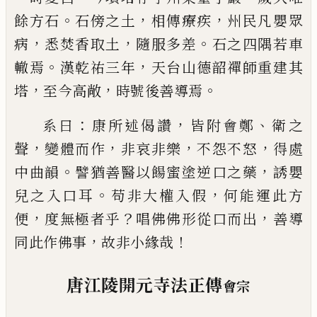
。
，
，
餘方石
石傍之土
相傳療疾
州民凡嬰眾
，
，
。
病
悉焚香取土
隨服多差
石之四隅若車
。
，
轍焉
漢乾祐三年
天台山德韶禪師重建其
，
，
。
塔
至今高敞
時號後善導焉
：
，
、
系曰
康所述偈讚
皆附會鄭
衛之
，
，
，
，
聲
變體而
作
非哀非樂
不怨不怒
得處
。
，
中曲韻
譬
猶善醫以餳蜜塗逆口之藥
誘嬰
。
，
兒之入
口耳
苟非大權入假
何能運此方
，
？
，
便
度無
極者乎
唱佛佛形從口而出
善導
，
！
同此作
佛事
故非小緣哉
唐江
陵
開元寺法正傳
會宗