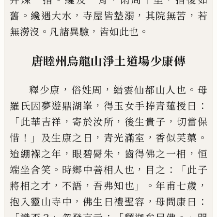
。
，
，
，
舊
纔遇大水
寺屋皆墊溺
其
院無苦
若
。
，
。
無澇沒
凡諸異驗
皆如此也
唐睦州烏龍山淨土道場少康傳
，
，
。
釋少康
俗姓周
縉雲仙都山人也
母
，
：
羅氏因
夢遊鼎湖峯
得玉女手捧青蓮授曰
「
，
，
，
此華
吉祥
寄於汝所
後生貴子
切當保
！」
，
，
。
惜
及生
康之日
青光滿室
香似芙蕖
，
，
，
迨綳褓之年
眼碧脣朱
齒得佛之一相
恒
。
，
：「
端坐含笑
時
鄉中善相人也
目之
此子
，
，
」。
，
將相之才
不語
吾弗知也
年甫七歲
，
，
：
抱入靈山寺中
佛生日
禮聖容
母問康曰