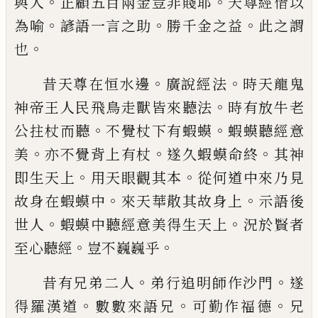
。
。
與人
正顧五百兩金豈非賤
耶
天尊經借以
。
。
。
為喻
諺語一言之助
勝千金之
益
此之謂
。
也
。
。
昔天尊在
恒
水邊
廣說經法
時天龍鬼
。
神帝
王
人
民飛鳥走
獸
皆來聽法
時有放牛老
。
。
公
拄
杖而聽
不覺杖下有蝦蟆
蝦蟆聽經意
。
。
。
美
亦不覺背上有杖
遂久蝦蟆命終
其神
。
。
即
生天上
用天眼觀其本
從何道中來乃見
。
。
故
身在蝦蟆中
來天華散其故身上
示語後
。
。
世
人
蝦蟆中聽經意美得生天上
況
於
賢者
。
。
至
心聽經
豈不巍巍乎
。
。
昔有兄弟二人
弟行追明師作沙門
遂
。
。
。
得羅
漢道
數數來語兄
可勤作福德
兄