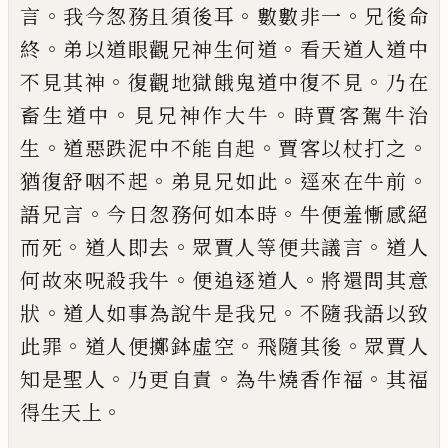
。
。
。
言
我
今
怱
務且須後耳
數數非一
兄後命
。
。
終
弟以
道眼觀兄神生何道
看天道人道
中
。
。
不見
其神
復觀地獄餓鬼道中復不見
乃在
。
。
畜生
道中
見兄神作大牛
時賈客駕牛治
。
。
。
生
道惡
跌
泥中不能自起
賈客以杖打之
。
。
。
猶復舒咽
不起
弟見兄如此
逕來在牛前
。
。
語兄言
今日
怱
務何如本時
牛便
羞
慚感絕
。
。
。
而死
道人
即去
眾
賈
人等便共議言
道人
。
。
何故來
呪
殺我牛
便追逐道人
將還問其意
。
。
狀
道人如
事為說牛是我兄
不隨我語以致
。
。
。
此罪
道人
便擲鉢虛空
飛隨其後
眾賈人
。
。
。
知是聖人
乃
更自責
為牛燒香作福
其福
。
得生天上