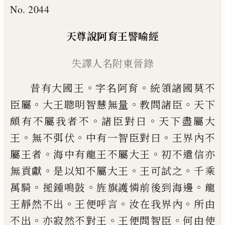
No. 2044
天尊說
阿育王譬喻經
失譯
人名附東晉錄
。
。
昔有大國王
字名阿育
統領諸國莫不
。
。
。
臣屬
大王聰明智慧無量
教問諸臣
天下
。
。
頗有不
屬我者不
諸臣對曰
天下盡屬大
。
。
。
王
無不
弭
伏
中有一智臣對曰
王界內不
。
。
屬王者
海
中有龍王不屬大王
初不遣信亦
。
。
。
無貢獻
是
以知不屬大王
王可
試
之
千乘
。
。
。
萬騎
搥
鍾
鳴鼓
旌旗護
憐
前後到海邊
龍
。
。
。
王靜然不出
王便呼言
汝在我界內
所由
。
。
。
不出
亦寂然不
對王
王便問智臣
何由使