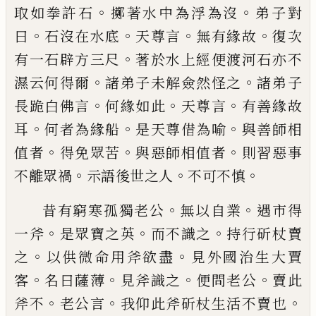
。
。
取如
拳許石
擲著水中為浮為沒
弟子對
。
。
。
。
曰
石
沒在水底
天尊言
無有緣故
復次
。
有一石
辟
方三尺
著於水上經便
渡
河石亦不
。
。
濕
云何得爾
諸弟子未解僉然怪之
諸弟子
。
。
。
長
跪白佛言
何緣如
此
天尊言
有善緣故
。
。
。
耳
何者為緣船
是天尊借為喻
與善師相
。
。
。
值者
得
免
眾苦
與惡師相值者
則習惡事
。
。
。
不離
眾禍
示語後世之人
不可不慎
。
。
昔有窮寒孤獨老公
無以自業
遇
市得
。
。
。
一
斧
是眾寶之英
而不識之
持行斫杖賣
。
。
之
以供微命用
斧
欲盡
見外國治生大
賈
。
。
。
。
客
名曰薩薄
見
斧
識之
便問老公
賣此
。
。
。
斧
不
老公言
我仰此
斧
斫杖生活不賣也