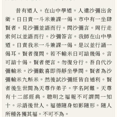
。
。
昔有道人
在山中學
道
人遣沙彌出舍
。
。
衛
日日責一
斗
米兼課一偈
市中有一坐
肆
。
。
。
賢者
見沙彌並語而行
問沙彌言
周行
走
。
。
索何以並語而行
沙彌答言
我師在山
中學
。
。
道
日責我米一
斗
兼課一偈
是以並
行誦一
。
。
。
偈耳
賢者復問
若不輸米日可
諳
幾偈
言
。
。
。
可
諳
十偈
賢者便言
勿復分
行
吾
自
代沙
。
。
彌輸米
沙彌歡喜即得靜坐學問
賢者為沙
。
。
彌輸
米
九斛
米
然後試沙彌經
皆自通利
賢
。
。
者後生世間為天尊作弟子
字
名阿難
天尊
。
有十二部經典
聰明之福
報
不
可
謂
問一知
。
。
。
十
示語後世人
福德隨身如影
隨形
隨人
。
。
所種各獲其福
不可不為