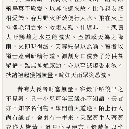
。
。
飛鳥莫不敬愛
以其在遠來故
比作親友甚
。
。
相愛樂
春月
野火所燒便行入水
飛在火上
。
。
。
抖擻
毛羽之
水
救親友難
往返非一
悲鳴
。
大
吁
鸚鵡之
水豈能滅火
至
誠
感天為之降
。
。
。
雨
火即時
得滅
天尊經借以為喻
賢者以
。
道士遠到研
精行道
減割身口侵妻子分供養
。
。
。
眾僧
雖無
神通感動
亦以至誠燒香求
滅
。
。
挾
諸
禮
起
獲福無量
喻如天雨眾
災
悉滅
。
昔有大長者財富無
量
窖穀千斛後出之
。
。
不
見穀
見一小兒可年三歲亦不知語
長者
。
。
亦不知字名何物
舉門前大道邊
陌上行人
。
。
尚
有識者
舍
東有一車來
乘駕黃牛人著
黃
。
。
衣從人皆黃
過見小兒便言
穀賊何以坐