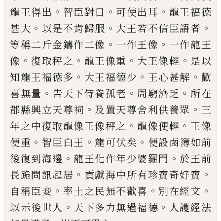
。
。
。
龍王得出
智臣對
曰
可使出耳
龍王福德
。
。
。
甚大
以是不肯
歸
服
大王若不信臣語者
。
。
等
稱
二斤金鑄作二
像
一作王像
一作龍王
。
。
。
。
像
復取
秤
之
龍王
像重
大王像輕
是以
。
。
。
知龍王福德多
大王福
德少
王心甚解
歡
。
。
。
喜無量
告
天下侍養孤
老
周窮濟
乏
所在
。
。
郡縣興立天尊祠
及置
天尊舍
利
供養
眾
三
。
。
年之中復取龍像王
像
秤
之
龍像便輕
王像
。
。
。
便重
智臣白王
龍
可伏矣
便設鹵
簿
如前
。
。
後復到海邊
龍王化
作年少婆羅門
於王前
。
。
長跪問訊起居
貢
獻海中所有珍
寶
奇好寶
。
。
。
自稱臣妾
率土
之民無不歡喜
別在經
文
。
。
以示後世人
天
下多力無過福德
人護經法