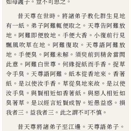
。
。
如母護子
豈
不可
思之
。
昔天尊在世時
將諸弟子教化群生見地
。
。
有
一紙
弟子阿難輒便取之
天尊告阿難放
。
。
。
地
阿難即便放地
手便大香
小復前行見
。
。
飄風
吹草在地
阿難復取
天尊語阿難放
。
。
。
地
手便
臭
阿難未解
須臾前到精舍當問
。
。
。
此意
阿難
白
世尊
何緣捉紙而手香
捉草
。
。
。
令手臭
天
尊語阿難
紙本從香地來
香著
。
。
。
紙
是以使汝
手香
草從臭地來故
是以使
。
。
汝手臭
與
賢
相近如香著紙
與惡人相近如
。
。
。
臭著草
是以
經言近賢成智
近愚益惑
損
。
。
。
我者三
益我者
三
此之
謂
不可不
慎
。
。
昔天尊將諸弟子至江邊
天尊語弟子