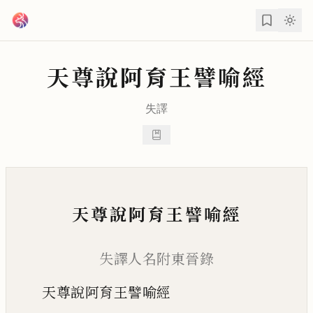
跳到主要內容
天尊說阿育王譬喻經
失譯
天尊說阿育王譬喻經
失譯人名附東晉錄
天尊說阿育王譬喻經