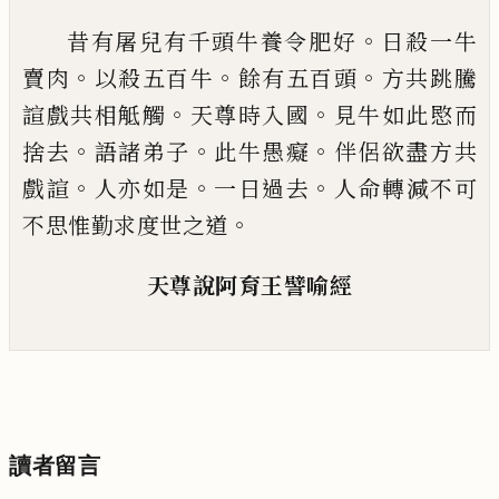
。
昔有屠兒有千頭牛養令
肥
好
日殺一牛
。
。
。
賣
肉
以
殺五百牛
餘有五百頭
方共跳騰
。
。
諠
戲共相觝觸
天尊時入國
見牛如此愍而
。
。
。
捨
去
語諸弟子
此牛愚癡
伴侶欲盡方共
。
。
。
戲諠
人亦如是
一日過去
人命轉
減
不可
。
不思惟
勤求度世之道
天尊說
阿育王譬喻經
讀者留言