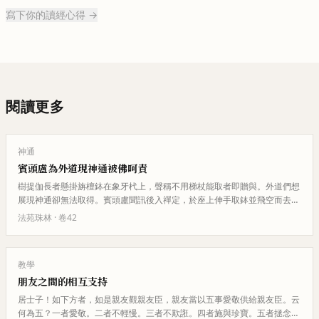
寫下你的讀經心得 →
閱讀更多
神通
賓頭盧為外道現神通被佛呵責
樹提伽長者懸掛旃檀鉢在象牙杙上，聲稱不用梯杖能取者即贈與。外道們想
展現神通卻無法取得。賓頭盧聞訊後入禪定，於座上伸手取鉢並飛空而去。
佛聞此事呵責賓頭盧不應為外道…
法苑珠林
· 卷
42
教學
朋友之間的相互支持
居士子！如下方者，如是親友觀親友臣，親友當以五事愛敬供給親友臣。云
何為五？一者愛敬。二者不輕慢。三者不欺誑。四者施與珍寶。五者拯念親