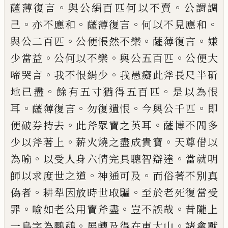
。
。
薩薄復
言
與公絹百匹何以不賣
公謂調
。
。
。
。
己
亦不應
和
薩薄復言
何以不見應和
。
。
。
與公二百匹
公
便
悵
然不樂
薩薄復言
嫌
。
。
。
少當益
公何以
不樂
與公五百匹
公便大
。
。
啼哭言
我不恨絹
少
我愚癡此
斧
長尺半斫
。
。
地已盡
餘有五
寸猶得五百匹
是以為恨
。
。
。
。
耳
薩薄復言
勿
復遺恨
今與公千匹
即
。
。
便破券持去
此
斧
眾寶之英耳
薩
博不問多
。
。
少以
斧
著上
薪
火燒之盡成貴寶
天尊借以
。
。
為喻
以
受人身
六情完具聰智辯達
當就明
。
。
師以求
度
世之
道
神通可及
而俗著不別真
。
。
偽者
耕犁因放
時世取驅
至於老死復當受
。
。
。
罪
喻如老公用
寶
斧
盡
豈不
誤
哉
昔隴上
。
。
一鳥字為鸚鵡
展轉及得在東太山
諸禽
獸