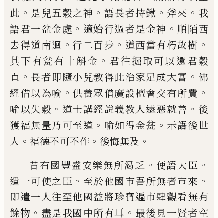
。
。
。
。
此
是兒五穀之神
語長者持鍬
斧來
我
。
。
語
君一
盆
金處
適始行過者是金神
順陌
西
。
。
。
去得道南迴
行二百步
道西當有朽故樹
。
其
下有
瓫
有十斛金
君往掘取可以還君穀
。
。
直
長者即
隨
小兒教得此治家足成大富
佛
。
。
經
借以為喻
供養眾僧廣設檀會交有所費
。
。
喻
以失穀
道士講
經
說
義
教人遠惡就
善
後
。
。
獲福無
量乃可至道
喻如得金
瓫
示語
後世
。
。
。
人
福德不可不作
後悔無及
。
。
昔有國豐盛安樂無所渴乏
便語
大
臣
。
。
遣一
可使之臣
至於他國市吾所無者市來
即遣
一人往至他國益
將
珍寶遍市肆觀
看
無有
。
。
餘
物
盡是我國中所有耳
最
後見一賢者
空