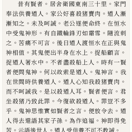
。
。
昔有賢者
居舍衛國
東南
三十里
家門
。
。
奉法
供養道人
家公好喜殺猪賣肉
道人漸
。
。
。
漸知
之
未及呵誡
老公遂便命終
在恒水
。
。
中受鬼
神形
有
自
鐵輪鋒刃如霜雪
隨流刺
。
。
之
苦
痛不可言
後日道人渡恒水在正與鬼
。
。
。
神相
值
其鬼便出半身在水上
捉
船顧言
。
。
捉道
人著水中
不者盡殺船上人
時有一賢
。
。
。
者便
問鬼神
何以故索是道人
鬼神言
我
。
。
在世間
時
供養道人
道人心知我殺猪賣肉
。
。
。
而不呵
誡我
是以殺道人耳
賢者便言
君
。
。
坐殺猪乃
致此罪
今復欲殺道人
罪豈不多
。
。
。
乎
鬼神思
惟實如賢者之言
便放令去
道
。
。
人得去還語
其家子孫
為作追福
神即
得
免
。
。
。
苦
示語後
世人
道人受供養不可不教誡