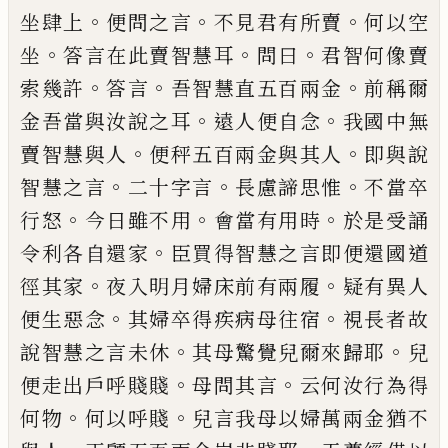
。
。
。
坐肆上
便問之言
不見君有所賣
何以空
。
。
。
坐
答言在此賣智慧耳
問曰
君
智
何像賣
。
。
。
索幾許
答言
吾智慧直五百兩金
前稱爾
。
。
金
吾當與汝說之耳
遠人便自念
我國中無
。
。
賣
智慧與人
便
秤
五百兩金與其人
即與說
。
。
。
智慧之言
二十
字言
長慮諦思惟
不當
卒
。
。
。
行怒
今日雖不用
會當有用時
於是受
誦
。
令利各自還家
臣買得智慧之言即便還
國道
。
。
徑其家
夜入
明月
婦床前有兩
履
疑
有異人
。
。
便生惡念
其婦卒得疾病母往宿
視
長者故
。
。
說智慧之言未休
其母驚覺兒
爾
來
歸
耶
兒
。
。
便
走出戶呼賤賤
母問其言
云何
汝行為得
。
。
何物
何以呼賤
兒言我母以婦萬
兩金猶不