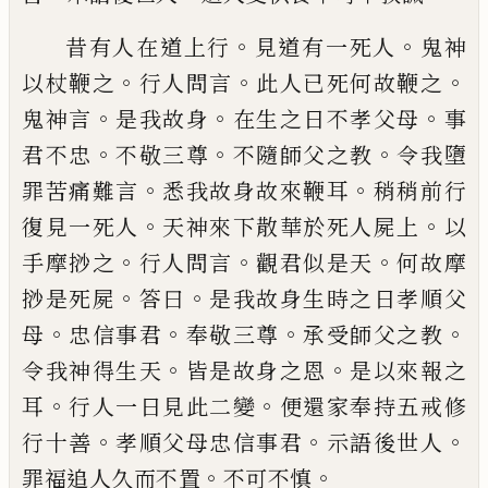
。
。
昔有人在道上行
見道有一死人
鬼神
。
。
。
以杖
鞭之
行人問言
此人
已
死何故鞭之
。
。
。
鬼神
言
是我故身
在生
之日不孝父母
事
。
。
。
君不
忠
不敬三尊
不隨師父之教
令我墮
。
。
罪苦
痛
難
言
悉我故身故來鞭耳
稍稍前行
。
。
復見
一死人
天神來下散華於死人屍上
以
。
。
。
手摩
挱
之
行人問言
觀君似是天
何故摩
。
。
挱
是
死屍
答曰
是我故身生時之日孝順父
。
。
。
。
母
忠
信事君
奉敬三尊
承受師父之教
。
。
令我神得
生天
皆是故身之恩
是以來報之
。
。
耳
行人一
日見
此
二變
便還家奉持五戒修
。
。
。
行十善
孝順父母忠信事君
示語後世人
。
。
罪福追人
久而不置
不可不慎