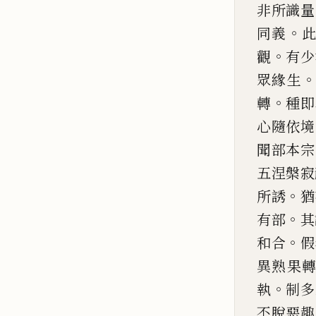
非所識
量
。
同義
。
觀
有少
眾緣生
。
轉
種即
心隨依境
聞部
本宗
五涅槃寂
。
所誘
猶
。
有部
其
。
和
合
假
異熟果
。
執
制
多
不脫惡趣