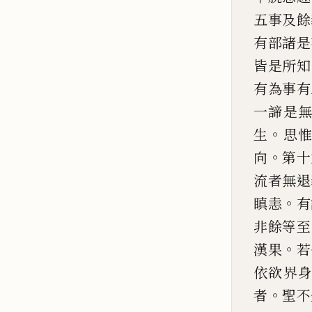
五事
及餘
有部諸是
皆是所知
有為事有
一諦是
。
生
思
。
向
第十
流者無退
。
瞋恚
有
非餘等
至
。
漢果
若
依
欲界
。
者
聖不