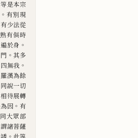
是等是
本宗
。
有別現
。
有
少法從
熟有俱時
。
心遍於身
。
量門
其多
。
。
四無我
阿羅漢為餘
多
同說
一切
行相待展轉
。
長為因
有
同大眾部
。
謂諸菩薩
。
所誘
此等