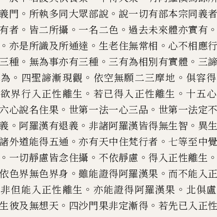
。
。
義門
所執多同大眾部說
說
一切有部
本宗同義
。
。
。
有者
皆二所
攝
一名二色
過去未來體亦實有
。
。
。
亦是所識及所通達
生老住無常
相
心不相應
。
。
。
三種
無
為事亦
有
三種
三有為相別有實體
三
。
。
。
無為
四聖諦漸現觀
依空無願
二三摩地
俱容得
。
。
惟欲
界行
入正性離生
若已得入正性離生
十五心
。
。
六心說名住果
世第一法一
心三品
世第一法定
。
。
。
義
阿羅漢有退義
非諸阿羅漢皆得無生智
異
。
。
諸外道能得五通
亦有
天中住梵行者
七等至中
。
。
。
一切靜慮皆念住攝
不依靜慮
得入正性
離生
。
。
依色界無色界
身
雖能證得阿羅漢果
而不能入
。
。
身非但能入正性離生
亦能證得阿羅
漢果
北俱盧
。
。
生彼及無想
天
四沙門果非定漸得
若先已入正