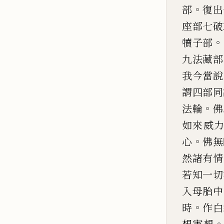
。
部
復出
座部
七破
。
犢子部
九法藏
部
我今當說
謂四部同
。
法輪
佛
如來威
。
心
佛無
然諸
有情
若知一切
入母胎中
。
時
作白