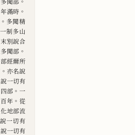
。
名多聞部
。
百年滿時
。
多聞精
一制多山
本末別說合
。
五多聞部
座部經爾所
。
部
亦名說
從說一切有
。
出四部
一
。
三百年
從
從化地部流
說一切有
從說一切有