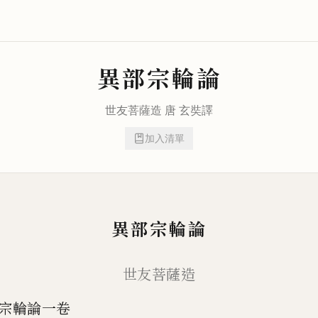
異部宗輪論
世友
菩薩造 唐
玄奘
譯
加入清單
異部宗輪論
世友菩薩造
宗輪論一卷