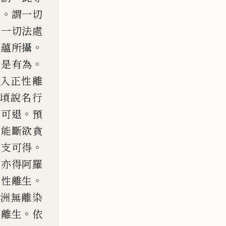
。
者
謂一切
。
一切法處
。
行蘊所攝
。
諦是
有為
入正性離
頃
說名行
。
不可退
預
生能斷欲貪
。
覺支可得
。
亦得阿羅
。
正性離生
洲無離染
。
性離生
依