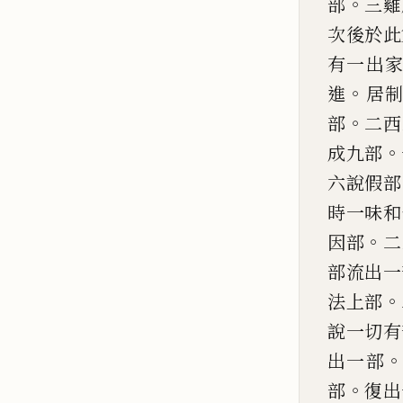
。
部
三雞
次後
於此
有一出
。
進
居
。
部
二西
。
成九
部
六說假部
時一味
和
。
因部
二
部流
出一
。
法上部
說一
切有
出一部
。
部
復出