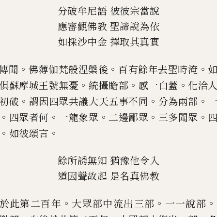
分破牟尼語
彼彼宗當說
應審觀佛教
聖諦說為依
如
採
沙中金
擇取其真實
。
。
。
傳聞
佛薄伽梵般涅槃後
百有餘年去
聖時淹
。
。
。
俱蘇摩城王號
無憂
統攝贍部
感一白蓋
化洽
。
。
。
初破
謂因四眾共議大天五事不
同
分為兩部
。
。
。
。
。
四眾者
何
一龍象眾
二邊鄙眾
三多聞眾
。
。
如彼頌言
餘所誘無知
猶豫他令入
道因聲故起
是名真佛教
。
。
。
於此第二百年
大眾部中流出三部
一
一說部