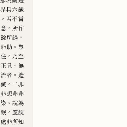
那現觀邊
界具六識
。
舌不嘗
。
作意
所作
。
為餘所誘
。
言能助
慧
。
久
住
乃至
。
間正見
無
。
預
流者
造
。
擇滅
二非
七非想非非
。
雜染
說為
。
隨眠
應說
法處非所知