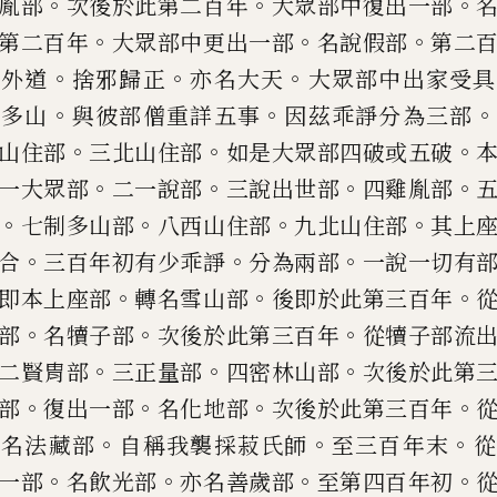
。
。
。
胤部
次後於此第
二百年
大眾部中復出一部
。
。
。
第二百年
大眾部中更出一部
名說假
部
第二
。
。
。
家外道
捨邪歸正
亦名大天
大眾部中出家受具
。
。
。
制多山
與彼部僧重詳五事
因茲乖諍分為
三部
。
。
。
山住部
三北山住部
如是大眾部四破或五破
。
。
。
。
一大眾部
二一說部
三說出世部
四雞胤
部
。
。
。
。
七制多山部
八西山
住部
九北山住部
其上
。
。
。
合
三百年初有少乖諍
分為兩部
一說一
切有
。
。
。
即本上座部
轉名雪
山部
後即於此第三百
年
。
。
。
部
名犢子部
次後於此第三百年
從犢
子部流
。
。
。
二賢胄部
三正量
部
四密林山部
次後於此第
。
。
。
。
部
復出一部
名化地部
次後於此第三
百年
。
。
。
。
名法藏部
自稱我
襲
採
菽氏師
至三百年末
從
。
。
。
。
一部
名飲光部
亦名善歲部
至第四百
年初