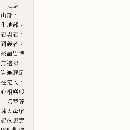
。
師
如是上
。
雪山部
三
。
八化地部
。
同義異義
。
宗同義者
如來語皆轉
。
實無邊際
信無厭足
。
常在定故
那心相應般
。
一切菩
薩
菩薩入母胎
不
起欲想恚