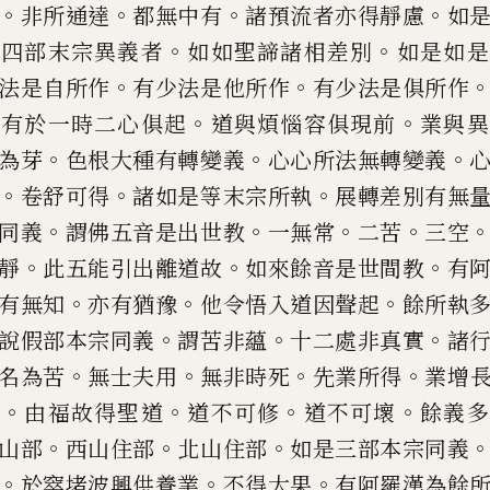
。
。
。
。
非
所通
達
都無中有
諸預流者亦得靜慮
如
。
。
此四部末宗異義者
如如聖諦諸
相差別
如是如是
。
。
法是自所
作
有
少法是他所作
有少法是俱所作
。
。
。
有於一時二心俱起
道
與煩
惱
容
俱現前
業與異
。
。
。
為
芽
色根大種有轉變義
心心所法無轉變
義
。
。
。
卷舒可得
諸如是
等末宗所執
展轉差別有無
。
。
。
。
同義
謂佛五音是出世教
一無常
二苦
三空
。
。
。
靜
此五能引出離道
故
如來餘音是世間教
有
。
。
。
有無知
亦有猶豫
他令悟入道因聲起
餘
所執
。
。
。
說假部本宗同義
謂苦非蘊
十二處非真實
諸
。
。
。
。
名
為苦
無士夫用
無非時死
先業所
得
業增
。
。
。
。
轉
由福故得聖道
道不可修
道不可壞
餘義多
。
。
。
山部
西山住部
北山住部
如是三部本宗
同義
。
。
。
於窣堵波興供養
業
不得大果
有阿羅漢為餘