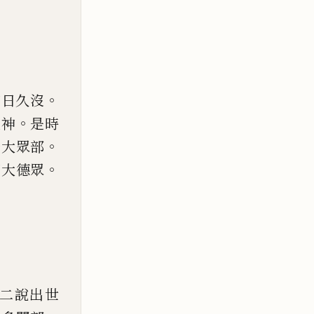
。
如日久沒
。
人神
是時
。
一大眾部
。
四大德
眾
二說出世