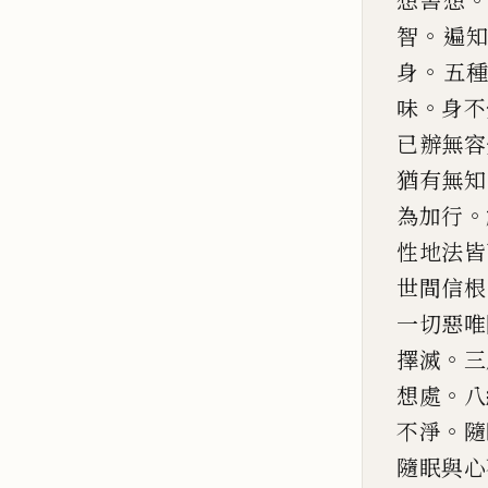
想害想
。
智
遍
。
身
五
。
味
身不
已辦無容
猶有
無
知
。
為加行
性
地法皆
世間信根
一
切惡唯
。
擇滅
三
。
想
處
八
。
不淨
隨
隨
眠與心