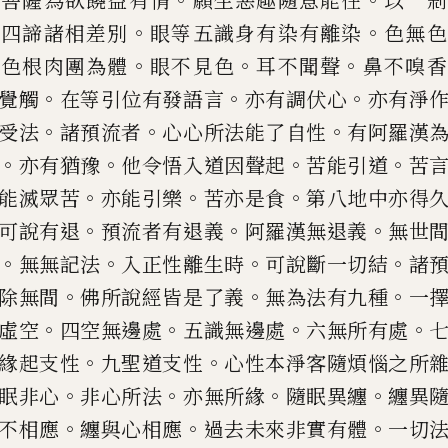
菩薩為欲饒益有情
願生
惡趣隨意能往
以一剎
。
。
知四
諦諸相差別
眼等五識身有染有離染
色無
色
。
。
。
種色根肉團為體
眼不見
色
耳不聞聲
鼻不嗅香
。
。
。
覺
觸
在等引位有發語言
亦有調伏心
亦有
淨
。
。
。
受法
諸預流者
心
心所法能了自性
有阿羅漢
。
。
。
。
亦有猶豫
他令悟入道因聲起
苦能
引道
苦
。
。
。
能滅眾苦
亦能引
樂
苦亦是食
第八地中亦得
。
。
。
可說有退
預流者有退義
阿羅漢無
退義
無世
。
。
。
。
無無記法
入
正性離生時
可說斷一切結
諸
。
。
。
除無間
佛所說經皆是了義
無為法
有九種
一
。
。
。
。
虛空
四空無邊
處
五識無邊處
六無所有處
。
。
緣起支性
九聖道支性
心性本淨
客
隨煩惱之所
。
。
。
。
眠非心
非心
所法
亦無所緣
隨眠異纏
纏異
。
。
。
不相應
纏與心相應
過去未來非實
有體
一切