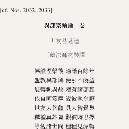
[cf. Nos. 2032, 2033]
異部宗輪論
一卷
世友菩薩造
三
藏法師玄
奘
譯
佛般涅槃後
適滿百餘年
聖教異部興
便引不饒益
展轉執異故
隨有諸部起
依自阿笈摩
說彼執令厭
世友大菩薩
具
大智
覺慧
釋種真苾芻
觀彼時思擇
等觀諸世間
種種見漂轉