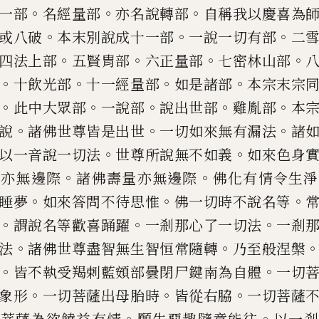
。
。
。
一部
名經量部
亦
名說轉部
自稱我以慶喜為
。
。
。
或
八破
本末別說成十一部
一說一切
有部
二
。
。
。
。
四法上部
五賢胄
部
六正量部
七密林山部
。
。
。
。
十飲光部
十一經量部
如是諸部
本宗末
宗
。
。
。
。
。
此中大眾部
一說部
說出世部
雞胤部
本
。
。
。
說
諸佛世尊皆是出世
一切如來無有漏法
諸
。
。
以一音說一切法
世尊
所說無不如義
如來色身
。
。
力亦無邊際
諸佛壽量亦無邊際
佛化有情
令生淨
。
。
。
睡夢
如來答問不
待思惟
佛一切時不說名等
。
。
。
謂說名等歡喜踊躍
一剎那心了一切
法
一剎
。
。
法
諸佛世尊
盡智無生智恒常隨轉
乃至般涅槃
。
。
皆不執受羯
剌
藍頞部曇閉尸
鍵南為自體
一切
。
。
。
象形
一切菩薩出母胎時
皆從右
脇
一切菩薩
。
。
。