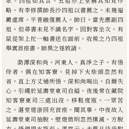
。
。
眾
四祖如其言
五祖
亦上堂稱其知見作
。
。
略
有李修撰帥長沙四
祖以書薦之
未幾福
。
。
。
嚴虛席
平普融復薦
人
帥曰
當先應副四
。
。
。
祖
但尋書未見不識名
字
因對客坐次
有
。
鼠從架上拕一軸書送在
面前
收視之乃四祖
。
。
舉寘首座書
帥異之遂
敦請
。
。
。
泐潭深和尚
河東人
真淨之子
有悟
。
。
侍者
偶
在知客寮
見掉下火柴頭忽然有
。
。
。
省
直上方
丈通所悟
深和尚喝出
自爾失
。
。
心
引繩於延
壽堂東司自縊
夜後常在藏院
。
。
知客寮東司
三處出沒
移鞋度瓶
一眾苦
。
。
。
之
湛堂遊浙回
充首座
聞其事
中夜故入
。
。
延壽堂東司抽脫
壁燈微明忽然撲滅
方脫
。
。
。
衣
悟便提水瓶至
湛堂云
未要且待我脫