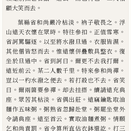
。
顧大笑而
去
。
。
葉縣省和尚嚴冷枯淡
衲子敬畏之
浮
。
。
。
山遠
天衣懷在眾時
特往參扣
正值雪寒
。
。
。
省訶罵
驅逐
以至將水潑旦過
衣服皆濕
。
。
其他僧皆
怒而去
惟遠懷併疊敷具整衣
復
。
。
。
坐於旦過
中
省到訶曰
爾更不去我打爾
。
。
。
遠近前云
某
二人數千里
特來參和尚禪
。
。
豈以一杓水潑
之便去
若打殺也不去
省笑
。
。
。
曰
爾兩箇要參
禪
却去挂搭
續請遠充典
。
。
。
座
眾苦其枯淡
省
偶出莊
遠竊鑰匙取油
。
。
麵作五味粥
粥熟省
忽歸赴堂
粥罷坐堂外
。
。
。
令請典座
遠至首云
實取油麵煮粥
情願
。
。
乞和尚責罰
省令算所
直估衣鉢還訖
打三