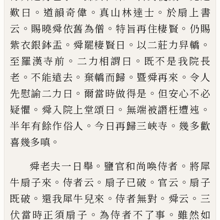
。
。
。
歎曰
道韻
奇偉
真山林達士
於扇上書
。
。
。
云
賜曉舜依舊
為僧
特旨再住棲賢
仍賜
。
。
。
紫衣銀鉢盂
舜罷
棲賢日
以二莊力舁轎
。
。
至羅漢寺前
二力相
謂曰
既不是我院長
。
。
。
。
老
不能遠去
棄轎而歸
暨舜再來
令人
。
。
先慰諭二力曰
爾當時做得
是
但安心不必
。
。
。
疑懼
舜入院上堂頌曰
無端
被譖枉遭迍
。
。
半年有餘作俗人
今日再歸三
峽寺
幾多歡
。
喜幾多嗔
。
。
舜老夫一日舉
鹽官和尚喚侍者
將犀
。
。
。
。
牛扇
子來
侍者云
扇子已破
官云
扇子
。
。
。
。
既破
還
我犀牛兒來
侍者無對
舜云
三
。
。
伏當時正須
扇子
為侍者不了事
雖然如