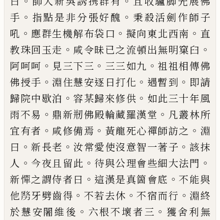
。
。
曰
師入新吳誘携群有
且收驢脚先展佛
。
。
手
指點是非分張好醜
秉
殺活劍作師子
。
。
。
吼
應群生機解布袋口
擬向
東北西南
直
。
。
教珠回玉走
咸令昧已之流頓
出無明窠臼
。
。
。
阿呵呵
見三下三
三三如九
祖祖相傳佛
。
。
。
佛授手
淵住慧安逐日打化
遇
暫到
即請
。
。
歸院中歇泊
容某歸來修供
如此
三十年風
。
。
雨不易
鼎新剏佛殿輪藏羅漢堂
凡叢林所
。
。
。
宜有者
咸修備焉
黃龍死心禪師
訪之
淵
。
。
。
曰
新長老
汝常愛使沒意智一著子
該抹
。
。
。
人
今夜且留此
待與公理會些細大法
門
。
。
新憚之謂侍者曰
這漢是真箇會底
不能
與
。
。
。
他
𠢐
牙劈齒得
不若去休
不宿而行
淵終
。
。
於慧安闍維後
六根不壞者三
獲舍利無