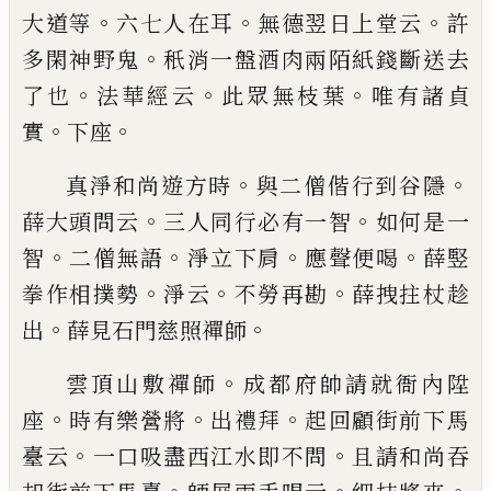
。
。
。
大道等
六
七人在耳
無德翌日上堂云
許
。
多閑神野鬼
秖消一盤酒肉兩陌紙錢斷送去
。
。
。
了也
法華
經云
此眾無枝葉
唯有諸貞
。
。
實
下座
。
。
真淨和尚遊方時
與二僧偕行到谷隱
。
。
薛
大
頭問云
三人同行必有一智
如何是一
。
。
。
。
智
二
僧無語
淨立下肩
應聲便喝
薛
竪
。
。
。
拳作相撲
勢
淨云
不勞再勘
薛拽拄杖趁
。
。
出
薛見石門
慈照禪師
。
雲頂山敷禪師
成都府帥請就衙內陞
。
。
。
座
時
有樂營將
出禮拜
起回顧街前下馬
。
。
臺云
一
口吸盡西江水即不問
且請和尚吞