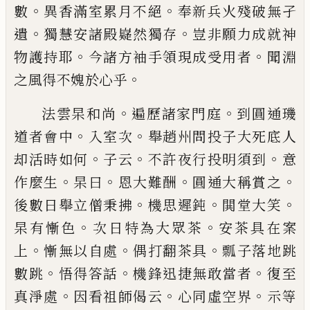
。
。
數
異香滿室累月不絕
奉新兵火殘破無孑
。
。
遺
獨慧安諸殿嶷然獨存
豈非願力成就神
。
。
物
護持耶
今諸方袖手領現成受用者
聞淵
。
之
風得不媿於心乎
。
。
法雲杲和尚
遍歷諸家門庭
到圓通璣
。
。
道者
會中
入室次
舉趙州問投子大死底人
。
。
。
却活
時如何
子云
不許夜行投明須到
意
。
。
。
。
作麼生
杲曰
恩大難酬
圓通大稱賞之
。
。
。
後數日舉立
僧秉拂
機思遲鈍
閧堂大笑
。
。
杲有慚色
次日
特為大眾茶
安茶具在案
。
。
。
上
慚無以自處
偶
打翻茶具
瓢子落地跳
。
。
。
數跳
悟得答話
機鋒
迅捷無敢當者
復至
。
。
。
真淨處
因看祖師偈云
心同虛空界
示等