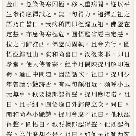
。
。
。
金山
忽染傷寒困極
移入重病閭
遂以平
。
。
生參得底禪試之
無一句得力
追繹
五祖之
。
。
語乃自誓曰
我病稍間即徑歸五祖
佛鑒在
。
。
。
定慧
亦患傷寒極危
圓悟甦省經由
定慧
。
。
。
拉之同歸淮西
佛鑒尚固執
且令先
行
圓
。
。
。
悟亟歸祖山
演和尚喜曰
汝復來耶
即
日
。
。
參堂
便入侍者寮
經半月偶陳提刑解印
還
。
。
。
。
蜀
過山中問道
因語話次
祖曰
提刑少
。
。
年
曾讀小艶詩否
有兩句頗相近
頻呼小玉
。
。
。
元
無事
秖要檀郎認得聲
提刑應喏喏
祖
。
。
。
。
曰
且
子細
圓悟適自外歸侍立次
問曰
。
。
。
聞和尚舉
小艶詩
提刑會麼
祖曰
他秖認
。
。
。
得聲
圓悟
曰
秖要檀郎認得聲
他既認得
。
。
。
聲
為什麼却
不是
祖曰
如何是祖師西來