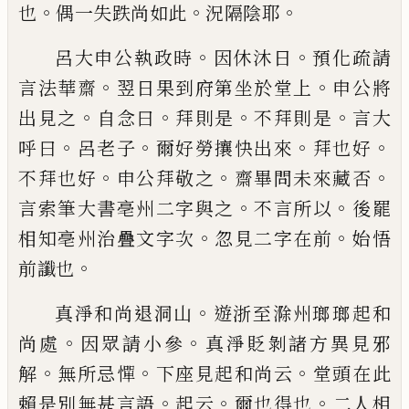
。
。
。
也
偶一失跌尚如
此
況隔陰耶
。
。
呂大申公執政時
因休沐日
預化疏請
。
。
言法
華齋
翌日果到府第坐於堂上
申公將
。
。
。
。
出見
之
自念曰
拜則是
不拜則是
言大
。
。
。
。
呼曰
呂
老子
爾好勞攘快出來
拜也好
。
。
。
不拜也好
申公拜敬之
齋畢問未來藏否
。
。
言索筆大書
亳
州二字與之
不言所以
後罷
。
。
相知
亳
州治
疊文字次
忽見二字在前
始悟
。
前讖也
。
真淨和尚退洞山
遊浙至滁州瑯瑯起和
。
。
尚
處
因眾請小參
真淨貶剝諸方異見邪
。
。
。
解
無
所忌憚
下座見起和尚云
堂頭在此
。
。
。
賴是別
無甚言語
起云
爾也得也
二人相