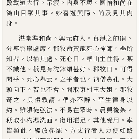
。
。
。
數載道大行
示
寂
肉身不壞
圜悟和尚在
。
。
溈山目擊其事
妙
喜遊興陽
尚及見其肉
。
身
。
。
。
湛堂準和尚
興元府人
真淨之的嗣
。
。
分寧雲
巖虛席
郡牧命黃龍死心禪師
舉所
。
。
。
。
知者
以
補其處
死心曰
準山主住得
某
。
。
。
不識他
秖
見有洗鉢頌甚好
郡牧曰
可得
。
。
。
。
聞乎
死心舉
云
之乎者也
衲僧鼻孔
大
。
。
。
頭向下
若也不
會
問取東村王大姐
郡牧
。
。
。
奇之
具禮敦請
準
亦不辭
平生律身以
。
。
。
。
約
雖領徒弘法
不易在
眾時
晨興後架
。
。
。
秖取小杓湯洗面
復用濯足
其他受用
率
。
。
皆類此
纔放參罷
方丈行者人
力便如路