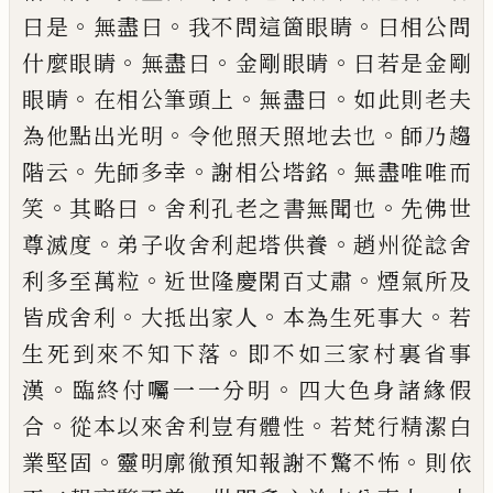
。
。
。
曰是
無盡曰
我不問
這箇眼睛
曰相公問
。
。
。
什麼眼睛
無盡曰
金剛
眼睛
曰若是金剛
。
。
。
眼睛
在相公筆頭上
無盡
曰
如此則老夫
。
。
為他點出光明
令他照天照
地去也
師乃趨
。
。
。
階云
先師多幸
謝相公塔銘
無盡唯唯而
。
。
。
笑
其略曰
舍利孔老之書無聞
也
先佛世
。
。
尊滅度
弟子收舍利起塔供養
趙
州從諗舍
。
。
利多至萬粒
近世隆慶閑百丈肅
煙氣所及
。
。
。
皆成舍利
大抵出家人
本為生死
事大
若
。
生死到來不知下落
即不如三家村
裏省事
。
。
漢
臨終付囑一一分明
四大色身諸
緣假
。
。
合
從本以來舍利豈有體性
若梵行精
潔白
。
。
業堅固
靈明廓徹預知報謝不驚不怖
則依