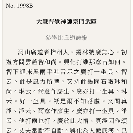
No. 1998B
大慧普覺禪師宗門武庫
參學比丘道謙編
。
。
洞山廣道者梓州人
叢林號廣無心
初
。
。
遊方
問雲蓋智和尚
興化打維那意旨如何
。
智下
繩床展兩手吐舌示之廣打一坐具
智
。
。
云
此
是風力所轉
又持此語問石霜琳和
。
。
。
。
尚
琳云
爾意作麼生
廣亦打一坐具
琳
。
。
。
云
好一坐
具
祇是爾不知落處
又問真
。
。
。
。
淨
淨云
爾意作
麼生
廣亦打一坐具
淨
。
。
。
云
他打爾也打
廣
於此大悟
真淨因作頌
。
。
。
云
丈夫當斷不自斷
興化為人徹底漢
已