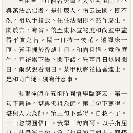
。
。
五祖會中有僧名法
𨴯
入室次祖問
不
。
。
。
與萬
法為侶者
是什麼人
僧云法
𨴯
即不
。
。
。
然
祖以
手指云
住住法
𨴯
即不然作麼生
。
𨴯
於言下
有省
後至東林宣祕度和尚室中盡
。
。
得平實
之旨
𨴯
一日持一枝花
遶禪床一
。
。
。
匝
背手插
於香爐上曰
和尚且道
意作麼
。
。
。
生
宣祕累下
語
𨴯
不諾
經兩月日遂問
𨴯
。
。
。
曰
爾試說看
𨴯
曰
某甲秖將花插香爐上
。
。
是和尚自疑
別有
什麼事
。
佛眼禪師在五祖時圓悟舉臨濟云
第一
。
。
。
句
下薦得
堪與佛祖為師
第二句下薦得
。
。
。
堪與
人天為師
第三句下薦得
自救不了
。
。
一日忽
謂圓悟曰
我舉三句向爾
以手指屈
。
。
。
曰
此是
第二句
第三句已說了便走
圓悟