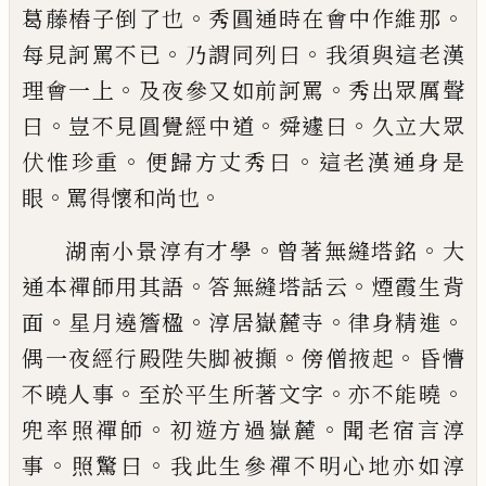
。
。
葛藤樁
子倒了也
秀圓通時在會中作維那
。
。
每見訶
罵不已
乃謂同列曰
我須與這老漢
。
。
理會一
上
及夜參又如前訶罵
秀出眾厲聲
。
。
。
曰
豈不
見圓覺經中道
舜遽曰
久立大眾
。
。
伏惟珍重
便歸方丈秀曰
這老漢通身是
。
。
眼
罵得懷和
尚也
。
。
湖南小景淳有才學
曾著無縫塔銘
大
。
。
通本
禪師用其語
答無縫塔話云
煙霞生背
。
。
。
。
面
星
月遶簷楹
淳居嶽麓寺
律身精進
。
。
偶一夜經
行殿陛失脚被攧
傍僧掖起
昏懵
。
。
。
不曉人事
至於平生所著文字
亦不能曉
。
。
兜率照禪師
初遊方過嶽麓
聞老宿言淳
。
。
事
照驚曰
我此
生參禪不明心地亦如淳