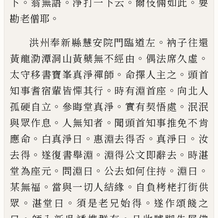
。
。
。
。
下
翁無語
淨打一
下云
爾伎倆如此
要
。
勘老僧耶
。
洪州奉新縣慧安院門臨道左
衲子往還
。
。
黃
龍泐潭洞山黃蘗無不經由
偶法席久虛
。
。
太
守移書寶峯真淨禪師
命擇人主之
頭首
。
。
知
事耆宿輩皆憚其行
時有淵首座
向北人
。
。
。
孤
硬自立
參晦堂真淨
實有契悟處
泯泯
。
。
與眾
作息
人無知者
聞頭首知事推免不肯
。
。
。
。
應命
白真淨曰
惠淵去得否
真淨曰
汝
。
。
。
去得
遂復
書舉淵
淵得公文即辭去
時湛
。
。
。
。
堂為座元
問
淵曰
公去如何住持
淵曰
。
。
某無福
當與一切
人結緣
自負栲栳打街供
。
。
。
眾
湛堂曰
須是老
兄始得
遂作頌餞之