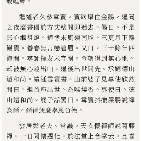
。
教唯會
。
。
暹道者久參雪竇
竇欲舉住金鵝
暹聞
。
。
之夜
潛書偈於方丈壁間即遁去
偈曰
不是
。
。
無心
繼祖燈
道慚未廁嶺南能
三更月下離
。
。
。
巖竇
眷眷無言戀碧層
又曰
三十餘年四
。
。
。
海間
尋
師擇友未甞閑
今朝得到無心地
。
。
却被無心
趁出山
暹後出世開先
承嗣德山
。
。
遠和尚
續
通雪竇書
山前婆子見專使欣然
。
。
。
。
問曰
暹首
座出世
為唯燒香
專使曰
德
。
。
山遠和尚
婆子
詬罵曰
雪竇抖擻屎腸說禪
。
。
為爾
爾得恁麼
辜恩負德
。
。
雲居舜老夫
常譏
天衣懷禪師說葛藤
。
。
。
禪
一
日聞懷遷化
於法堂上合掌云
且喜