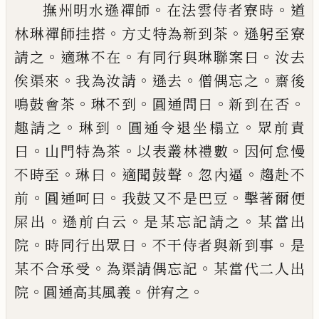
。
。
撫州明水遜禪師
在法雲侍者寮時
道
。
。
林琳
禪師挂搭
方丈特為新到茶
遜躬至寮
。
。
。
請之
適琳不在
有同行與琳聯案曰
汝去
。
。
。
。
俟渠來
我為汝請
遜去
僧偶忘之
齋後
。
。
。
。
鳴鼓會茶
琳不到
圓通問曰
新到在否
。
。
。
趣請之
琳到
圓通令退坐榻立
眾前責
。
。
。
曰
山門特為茶
以
表叢林禮數
因何怠慢
。
。
。
。
不時至
琳曰
適聞鼓
聲
忽內逼
趨赴不
。
。
。
前
圓通呵曰
我鼓又不是
巴豆
擊著爾便
。
。
。
屎出
遜前白云
是某忘記請
之
某當出
。
。
。
院
時同行出眾曰
不干侍者與新
到事
是
。
。
某不合承受
為渠請偶忘記
某當代
二人出
。
。
。
院
圓通高其風義
併宥之