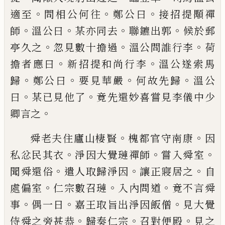
。
。
。
適至
問相公何往
鄭
公曰
接招提顒禪
。
。
。
。
師
溫公曰
某亦同去
聯鑣
出郭
候於郵
。
。
。
亭久之
忽見數十擔過
溫公問
誰行李
荷
。
。
擔者應曰
新招提和尚行李
溫公
遂索馬
。
。
。
。
歸
鄭公曰
要見華嚴
何故先歸
溫
公
。
。
曰
某已見他了
竟先還妙喜嘗見李儀中
少
。
卿言之
。
。
舜老夫住廬山棲賢
槐都官守南康
因
。
。
。
私忿
民其衣
淨因大覺璉禪師
嘗入舜室
。
。
。
聞舜還
俗
遣人取歸淨因
讓正寢居之
自
。
。
。
處偏室
仁宗數召璉
入內問道
竟不言舜
。
。
。
事
偶一
日
嘉王取旨出淨因飯僧
見大覺
。
。
。
侍舜之旁
甚恭
歸奏仁宗
召對便殿
見之