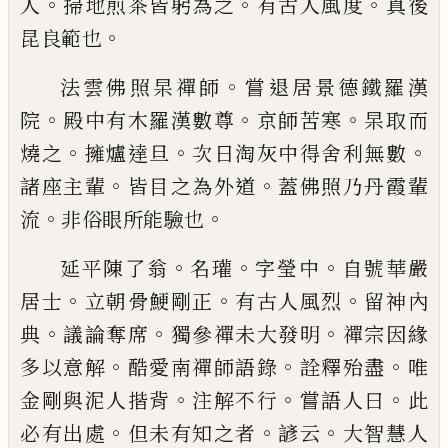
。
。
。
人
掃地煎茶皆躬為之
有古人風
度
真後
。
昆良範也
。
法雲佛照杲禪師
嘗退居景德鐵羅漢
。
。
。
院
殿
中有木羅漢數尊
京師苦寒
杲取而
。
。
。
燒之
擁
爐達旦
次日淘灰中得舍利無數
。
。
諸座主輩
皆目之為外道
蓋佛照乃丹霞輩
。
。
流
非俗眼
所能驗也
。
。
。
延平陳了翁
名瓘
字瑩中
自號華嚴
。
。
。
居士
立朝骨鯁剛正
有古人風烈
留神內
。
。
。
典
議論
奪席
獨參禪未大發明
禪宗因緣
。
。
。
多以意解
酷愛南禪師語錄
詮釋殆盡
唯
。
。
。
金剛與泥人
揩背
注解不行
嘗語人曰
此
。
。
。
必有出處
但未
有知之者
諺云
大智慧人