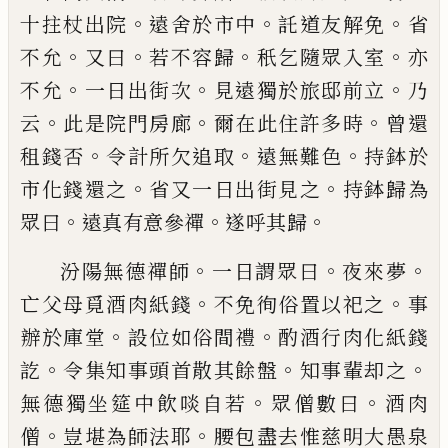
。
。
。
十拄杖出院
遠舍於市
中
託道友解免
省
。
。
。
。
不允
又曰
若不容歸
秖
乞隨眾入室
亦
。
。
。
不允
一日出街次
見遠獨於
旅邸前立
乃
。
。
。
云
此是院門房廊
爾在此住許
多時
曾還
。
。
。
租錢否
令計所欠追取
遠無難
色
持鉢於
。
。
市化錢還之
省又一日出街見之
持鉢歸為
。
。
。
眾曰
遠真有意參禪
遂呼其歸
。
。
。
汾陽無德禪師
一日謂眾曰
夜來夢
。
。
亡父母
覓酒肉紙錢
不免徇俗置以祀之
事
。
。
辦於庫
堂
設位如俗間禮
酌酒行肉化紙錢
。
。
。
訖
令集
知事頭首散其餘盤
知事輩却之
。
。
無德獨坐
筵中飲啖自若
眾僧數曰
酒肉
。
。
僧
豈堪為
師法耶
腰包盡去惟慈明大愚泉