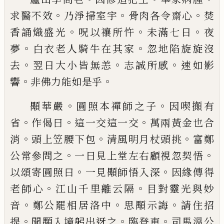
。
。
。
求醫不
效
乃淨掃室宇
骨肉各令齋心
焚
。
。
。
香誦熾盛
光
呪以禳所忤
未滿七日
夜
。
。
夢
白衣老人騎
牛在其家
忽地陷旋旋沒
。
。
。
去
翌日大小皆無
恙
志誠所感
速如影
。
。
響
非佛力能如是乎
。
。
顒華嚴
圓照本禪師之子
因喫攧有
。
。
。
省
作
偈曰
這一交這一交
萬兩黃金也合
。
。
。
消
頭上
笠腰下包
清風明月杖頭挑
富鄭
。
。
公常參問
之
一日見上堂左右顧視忽契悟
。
。
以頌寄圓
照曰
一見顒師悟入深
因緣傳得
。
。
老師心
江
山千里離云隔
目對靈光與妙
。
。
。
音
鄭公罷相
居洛中
思顒示誨
請住招
。
。
。
提
聞顒入境躬出
迓之
臨登車
司馬溫公