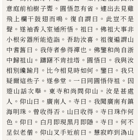
。
。
意庭前柏樹子
聻
圓悟忽有省
遽出去見雞
。
。
飛上欄干鼓翅
而鳴
復自謂曰
此豈不是
。
。
。
聲
遂袖香入室通
所悟
祖曰
佛祖大事非
。
。
小根劣器所能造詣
吾助汝喜
祖復遍謂山
。
。
中耆舊曰
我侍者參
得禪也
佛鑒和尚自浙
。
。
。
中歸祖山
躊躇不肯
挂塔
圓悟曰
我與汝
。
。
。
相別纔踰月
比今相見
時如何
鑒曰
我只
。
。
。
疑爾這些子
遂參堂
一日
同圓悟侍祖
因
。
。
遊山話次舉
東寺和尚問仰
山
汝是甚處
。
。
。
。
人
仰山曰
廣南人
寺曰
我聞
廣南有鎮
。
。
。
海明珠
曾收得否
山曰收得
寺曰
珠作何
。
。
。
。
色
仰曰
白月即現黑月即隱
寺曰
何
不
。
。
呈似老僧
仰山叉手近前曰
慧寂昨到溈
山