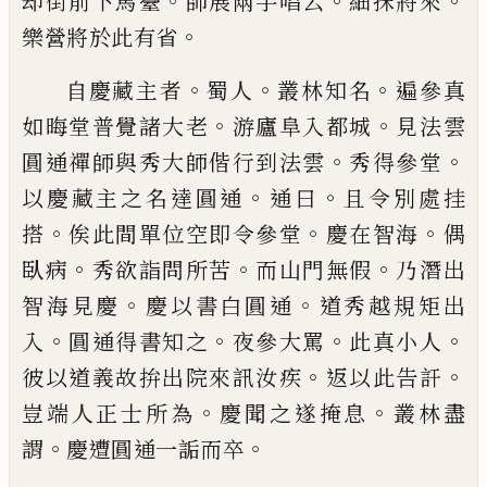
。
。
。
却街前
下馬臺
師展兩手唱云
細抹將來
。
樂營將於
此有省
。
。
。
自慶藏主者
蜀人
叢林知名
遍參真
。
。
如晦堂
普覺諸大老
游廬阜入都城
見法雲
。
。
圓通禪
師與秀大師偕行到法雲
秀得參堂
。
。
以慶藏
主之名達圓通
通曰
且令別處挂
。
。
。
搭
俟此
間單位空即令參堂
慶在智海
偶
。
。
。
臥病
秀欲
詣問所苦
而山門無假
乃潛出
。
。
智海見慶
慶
以書白圓通
道秀越規矩出
。
。
。
。
入
圓通得書知
之
夜參大罵
此真小人
。
。
彼以道義故拚出
院來訊汝疾
返以此告訐
。
。
豈端人正士所為
慶聞之遂掩息
叢林盡
。
。
謂
慶遭圓通一詬而
卒