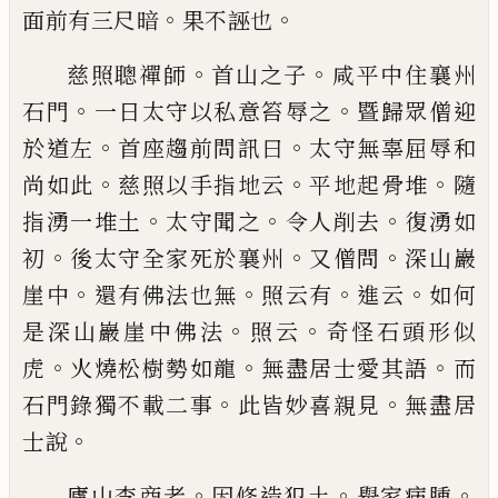
。
。
面前有三尺暗
果
不誣也
。
。
慈照聰禪師
首山之子
咸平中住襄州
。
。
石門
一日太守以私意笞辱之
暨歸眾僧迎
。
。
於道
左
首座趨前問訊曰
太守無辜屈辱和
。
。
。
尚如
此
慈照以手指地云
平地起骨堆
隨
。
。
。
指湧一
堆土
太守聞之
令人削去
復湧如
。
。
。
初
後太
守全家死於襄州
又僧問
深山巖
。
。
。
。
崖中
還有
佛法也無
照云有
進云
如何
。
。
是深山巖崖中
佛法
照云
奇怪石頭形似
。
。
。
虎
火燒松樹勢如
龍
無盡居士愛其語
而
。
。
石門錄獨不載二事
此皆妙喜親見
無盡居
。
士說
。
。
。
廬山李商老
因修造犯土
舉家病腫