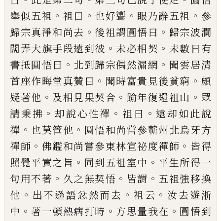
。
。
。
。
舉似五祖
祖曰
也好聻
眼乃辭五祖
參
。
。
歸宗真淨和尚
去
後祖謂圓悟曰
歸宗波瀾
。
。
闊弄大旗手段
遠到彼
未必相契
未數日有
。
。
書抵圓悟曰
北
到歸宗偶然漏網
聞雲居清
。
。
首座作晦堂真
贊曰
聞時富貴見後貧窮
頗
。
。
。
疑著他
及相見
果契合
踰年復還祖山
眾
。
。
。
請秉拂
却說心性
禪
祖曰
遠却如此說
。
。
禪
也莫管他
圓悟和尚
嘗參蘄州北烏牙方
。
。
禪師
佛鑑和尚嘗參東
林宣祕度禪師
皆得
。
。
照覺平實之旨
同到五
祖室中
平生所得一
。
。
。
句用不著
久之無契悟
皆謂
五祖強移換
。
。
。
他
出不遜語忿然而去
祖
云
汝去遊浙
。
。
。
中
著一頓熱病打時
方思量我
在
圓悟到