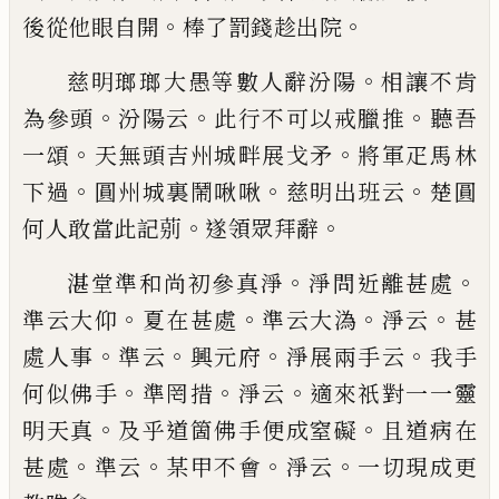
。
。
後從他眼自開
棒了罰
錢趁出院
。
慈明瑯瑯大愚等數人辭汾陽
相讓不肯
。
。
。
為
參頭
汾陽云
此行不可以戒臘推
聽吾
。
。
一
頌
天無頭吉州城畔展戈矛
將軍疋馬林
。
。
。
下
過
圓州城裏鬧啾啾
慈明出班云
楚圓
。
。
何人
敢當此記莂
遂領眾拜辭
。
。
湛堂準和尚初參真淨
淨問近離甚處
。
。
。
。
準云
大仰
夏在甚處
準云大溈
淨云
甚
。
。
。
。
處人事
準云
興元府
淨展兩手云
我手
。
。
。
何似佛手
準
罔措
淨云
適來祇對一一靈
。
。
明天真
及乎道
箇佛手便成窒礙
且道病在
。
。
。
。
甚處
準云
某甲
不會
淨云
一切現成更