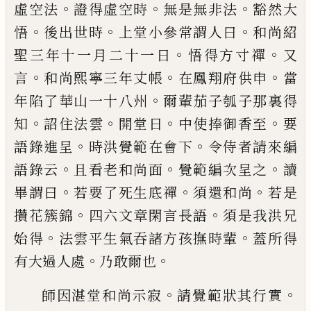
。
。
。
虛空法
證得虛空時
無是
無非法
豁然大
。
。
。
悟
後出世時
上堂小參常謂
人曰
和尚紹
。
。
聖三年十一月二十一日
悟得
方寸禪
又
。
。
。
言
和尚熙寧三年丈帳
在鳳翔府
供申
當
。
年陷了華山一十八州
爾輩茄子瓠
子那裏得
。
。
。
。
知
詔住法雲
開堂日
中使捧御香
至
要
。
。
語錄進呈
時洪覺範在會下
令侍者請
來編
。
。
。
語錄云
且看老和尚面
覺範編次呈之
讀
。
。
。
畢謂曰
若要了死生底禪
須還和尚
若是
。
。
攢花簇錦
四六文章閑言長語
須是我洪兄
。
。
始得
法雲平生氣吞諸方孩撫時輩
蓋所得
。
。
有大過人處
乃敢爾也
。
。
師因湛堂和尚示寂
請覺範狀其行實