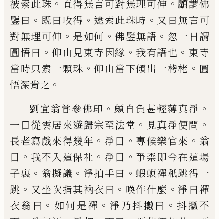
。
。
被索此珠
直得無言可對無理可伸
顧謂
佛
。
。
。
鑒曰
既曰收得
逮索此珠時
又曰無言可
。
。
。
對無理可伸
是如何
佛鑒無語
忽一日謂
。
。
。
圓
悟曰
仰山見東寺因緣
我有語也
東寺
。
。
當時
只索一顆珠
仰山當下傾出一栲栳
圓
。
悟深
肯之
。
。
劉宜翁甞參佛印
頗自負甚輕薄真淨
。
。
一日
從雲居來遊歸宗至法堂
見真淨便問
。
。
。
長老
寫戲來得幾年
淨曰
專候樂官來
翁
。
。
。
曰
我
不入這保社
淨曰
爭柰即今在這場
。
。
。
子裏
翁
擬議
淨拍手曰
蝦蟆禪秖跳得一
。
。
。
跳
又坐次
指其衲衣曰
喚作什麼
淨曰禪
。
。
。
衣翁曰
如何
是禪
淨乃抖擻曰
抖擻不