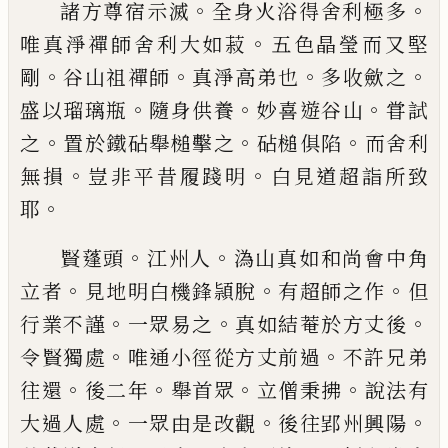
。
。
諸方尊宿示滅
全身火浴得舍利極多
。
唯真
淨禪師舍利大如菽
五色晶瑩而又堅
。
。
。
。
剛
谷
山祖禪師
真淨高弟也
多收歛之
。
。
。
盛以瑠璃
瓶
隨身供養
妙喜遊谷山
甞試
。
。
。
之
置於鐵砧
舉槌擊之
砧槌俱陷
而舍利
。
。
無損
豈非平昔
履踐明
白見道超詣所致
。
耶
。
。
賢蓬頭
江州人
溈山真如和尚會中角
。
。
。
立者
見地明白機鋒頴脫
有超師之作
但
。
。
。
行業不
謹
一眾易之
真如結菴於方丈後
。
。
令賢獨
處
唯通小徑從方丈前過
不許兄弟
。
。
。
。
往還
後
二年
舉首眾
立僧秉拂
說法有
。
。
。
大過人處
一
眾由是改觀
後往郢州興陽