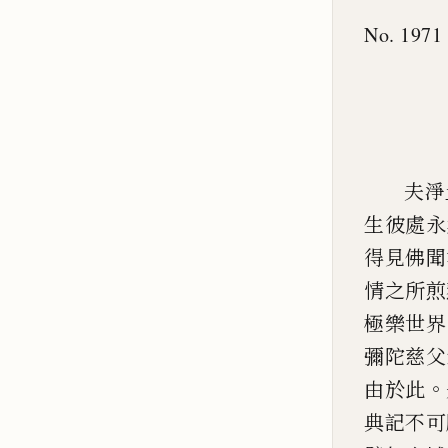
No. 1971
夫淨
生彼處永
得見佛聞
情之所煎
極樂世界
彌陀慈
父
。
由於此
典記不可