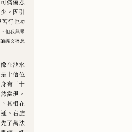
深
可痛傷悲
。
者少
因引
勞苦行也
初
。
二
但我與眾
諷誦經文稱念
六像在池水
乃是
十信位
。
身有三十
。
自然當現
。
了
其相在
。
虛通
右旋
須先
了萬法