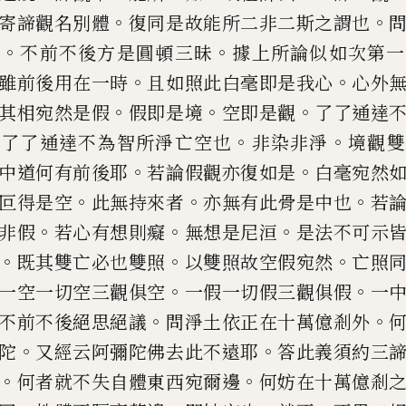
。
。
寄諦觀名別體
復同是故能所二非二斯
之謂也
。
。
境
不前不後方
是圓頓三昧
據上所論似如次第一
。
。
雖前後用在一時
且如照此白毫
即是我心
心外
。
。
。
其相宛
然是假
假即是境
空即是觀
了了通達
。
。
。
了了通達不為智所淨亡空
也
非染非淨
境觀雙
。
。
中
道何有前後耶
若論假觀亦復如是
白毫宛
然
。
。
。
叵得是空
此無持來
者
亦無有此骨是中也
若
。
。
。
非假
若心有想則癡
無想是尼洹
是
法不可示
。
。
。
既其雙亡
必也雙照
以雙照故空假宛然
亡照
。
。
一空一切空三觀俱空
一假一
切假三觀俱假
一
。
。
不前
不後絕思絕議
問淨土依正在十萬億剎外
。
。
陀
又經云阿彌陀佛
去此不遠耶
答此義須約三
。
。
何者就不失自體東西宛爾邊
何妨
在十萬億剎