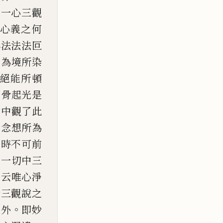
問一心三觀
心義之
何
無法法法叵
不為
境所染
絕能所頓
如骨起光是
論中觀了此
皆念想所為
同時不
可前
中一切中三
何云唯心淨
諦三觀說之
。
之外
即妙