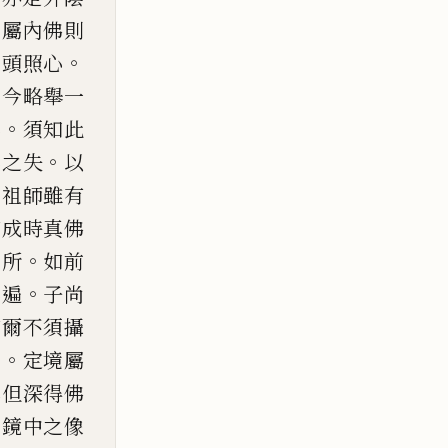
則屬內
佛則
。
低頭照心
。
今略舉一
。
心
須知此
。
心之失
以
。
祖師雖有
若成時真佛
。
方所
如前
。
心遍
子尚
若
爾不須攝
。
曰
定境屬
非但深得佛
。
鏡中之像