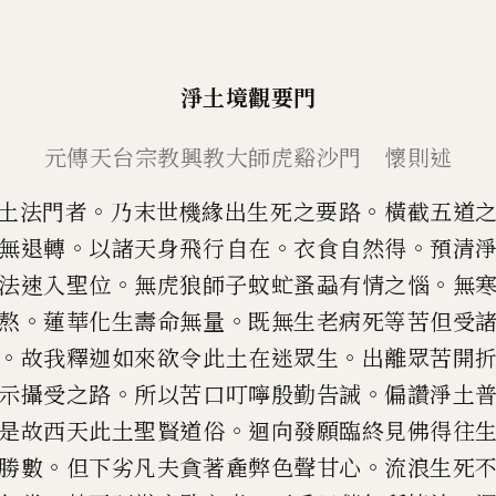
淨土境觀要門
元傳天台宗教興教大
師虎谿沙門 懷則述
。
。
土法門者
乃末世機緣出生死之要路
橫截五道
。
。
。
無退轉
以諸
天身飛行自在
衣食自然得
預清
。
。
法速入聖位
無虎狼師子蚊虻蚤
蝨有情之惱
無
。
。
熬
蓮
華化生壽命無量
既無生老病死等苦但受
。
。
故我釋迦如來欲令此
土在迷眾生
出離眾苦開
。
。
示攝受之路
所以苦口叮嚀殷勤告誡
偏
讚淨土
。
是故西天此土
聖賢道俗
迴向發願臨終見佛得往
。
。
勝數
但下劣凡夫貪著麁弊色
聲甘心
流浪生死