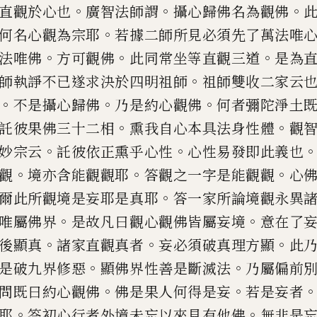
。
。
。
直觀於心也
廣智
法師謂
攝心歸佛名為觀佛
。
何名心觀為宗耶
若據二師所見必須
先了萬法唯
。
。
。
法唯佛
方
可觀佛
此同常坐等直觀三道
是為
。
師執諍不已遂求決於四明祖
師
祖師雙收二家云
。
。
。
不
是攝心歸佛
乃是約心觀佛
何者彌陀淨土
。
。
託彼果佛三十二相
熏
我自心本具法身性體
觀
。
。
妙宗云
託彼依正熏乎心性
心性易發即
此義也
。
。
。
觀
境亦含能觀
觀耶
答觀之一字是能觀觀
心
。
爾此所觀境是妄耶是真耶
答一家
所論境觀永異
。
。
唯屬佛
界
是故凡曰觀心觀佛皆屬妄境
意在了
。
。
。
後顯真
諸家直觀真者
妄
必須破真理方顯
此
。
。
是
破九界修惡
顯佛界性善是斷滅法
乃屬偏
前
。
。
問既曰約心觀佛
佛
是果人何得是妄
若是妄者
。
。
耶
答初心行者外境未忘以來見有他
佛
無非是