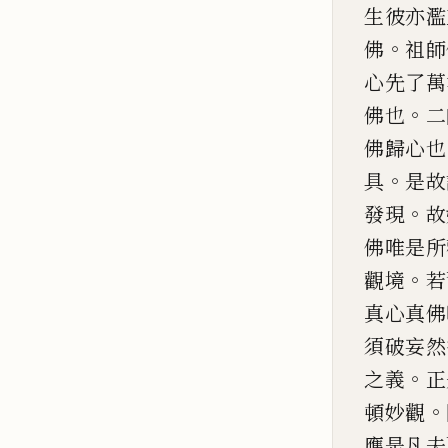
生彼亦濫
。
佛
祖師
心先了萬
。
佛也
二
佛歸心也
。
具
是故
。
發現
故
佛唯是所
。
觀境
若
真心真佛
須破妄然
。
之義
正
。
頓妙觀
應是
凡夫