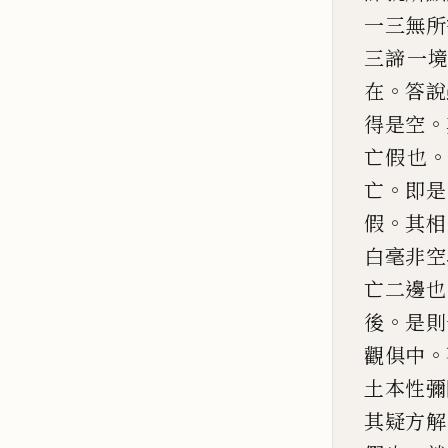
一三無
所
三諦一
。
在
答說
。
得是空
亡假也
。
亡
即是
。
假
其相
白毫
非空
亡二邊也
。
後
是則
。
觀俱中
土本性彌
其
疑方解