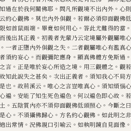
。
。
知過在於我
何關佛耶
問凡所觀境不出內外
心
。
。
云約心觀佛
莫也內外俱觀
若
爾必須仰面觀佛
。
。
限如
首鼠兩端
畢竟如何用心
答此尤難得的當
。
而後出其正義
初義者先
輩乃云定境屬外觀屬唯
。
。
一者正墮內外俱觀之失
二者觀屬唯心
有濫真
。
。
者須約妄心
而
觀彌陀應身
顯真佛體方免斯過
。
。
。
之言
正是唯於妄心所造之境
用
三觀體之
觀
。
。
故知此說
失之甚矣
次出正義者
須知我心不局
。
。
。
是也
故荊溪云
唯心之言豈
唯真心
須知煩惱
。
。
。
心遍
安能了知生死色遍色
何以遍色即心故
。
。
土
五陰質內亦不須仰
面觀佛低頭照心
今斷之
。
。
。
是心
不須攝佛歸心
方名約心觀佛
如此
明之
。
。
逈出常情
況佛親
口引喻云
如執明鏡自見面像