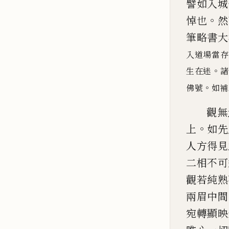
譬如入城
。
悼也
然
筆略書大
入道場當存
。
生在迷
諸
。
佛號
如補
觀無
。
上
如先
人方得見
二相不可
觀若純熟
兩
眉中間
宛轉顯映