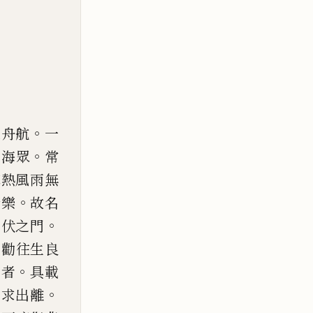
。
之舟航
一
。
淨海眾
常
寒熱風雨無
。
諸樂
故名
。
折伏之門
普勸往生良
。
生者
具
載
。
不求出離