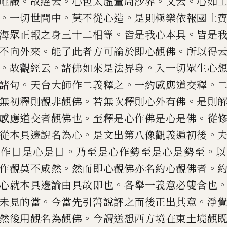
。
。
。
。
唯識
故經云
心包太虛量
周沙界
又云
心如
。
。
。
一切
世間中
莫不從心造
是則極樂依報國土
。
。
海眾正報之身三十二相
等
皆是我心本具
皆是
。
。
不向外來
能了此者方可論於即心觀佛
所以得
。
。
。
故觀經云
諸
佛如來是法界身
入一切眾生心
。
。
。
諸句
天台大師作二義釋之
一約
感應道交釋
。
。
無初釋則
觀非觀佛
若無次釋則心外有佛
是則
。
。
感應道交者觀佛也
至釋是
心作佛是心是佛
從
。
。
從
本具邊說名為心
是文出第八像觀義遍初
後
。
。
心作日是心是日
乃
至是心作勢至是心是勢至
以
。
。
作觀莫不咸然
然而即心觀佛亦名約
心觀佛者
。
心就本具邊
論由具故即也
各舉一義意必雙含也
。
。
未見的當
今當先引舊說評
之而後正出其意
淨
。
然
後用觀名為觀佛
今謂送想西方境在東土
境觀