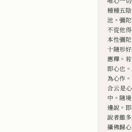
唯心一切
種種五陰
。
池
彌陀
不從他
得
本性彌陀
十隨形好
。
應釋
若
。
即心也
。
為心作
合云是
。
中
隨境
。
邊說
即
說者雖多
攝佛歸心