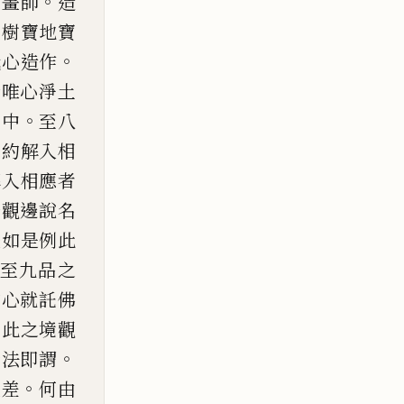
。
工畫師
造
寶
樹寶地寶
。
我心造作
云唯心淨土
。
想中
至八
二約解入相
解入
相應者
修觀邊說名
夫如是例此
至九品之
約心就託佛
。
此之
境觀
。
覺法即謂
。
既差
何由