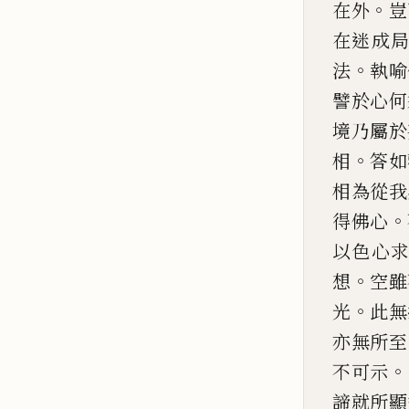
。
在
外
豈
在迷成
。
法
執喻
譬於心何
境乃屬於
。
相
答如
相為從我
。
得
佛心
以色心
。
想
空雖
。
光
此無
亦無所至
。
不可示
諦就所顯