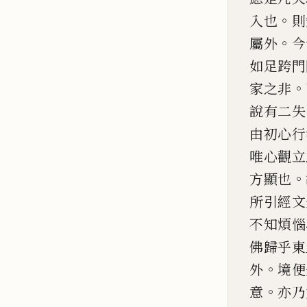
。
入也
則
。
屬外
今
如足跨門
。
家之非
說有二
失
由初心行
唯心觀立
。
方顯也
所引經文
不知煩惱
佛歸乎東
。
外
境
便
。
意
亦乃