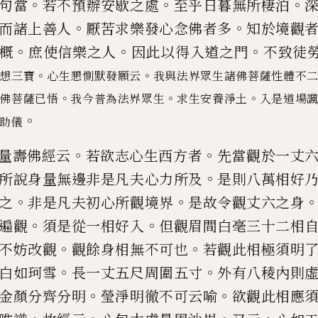
。
。
。
句當
若不預辦安歇之處
至乎日暮無所棲泊
。
。
而諸上善人
厭苦求樂發
心念佛者多
知於境觀
。
。
。
概
庶使信樂之人
因此以得入道之門
不致
徒
。
。
想三寶
心生懇惻默發願云
我與法界眾生諸佛菩薩性體不
。
。
。
佛菩薩已悟
我今普為法界眾生
求生安養淨土
入是道場
。
助儀
。
。
量壽佛經云
若欲志心生西方者
先當
觀於一丈
。
所說身量無
邊非是凡夫心力所及
是則八萬相好
。
。
之
非是凡夫初心所觀境
界
是故令觀丈六之身
。
。
遍觀
須是從一相好入
但觀眉間白毫三十
二相
。
。
不妨改觀
觀餘身
相無不可也
若觀此相極須明
。
。
白如珂雪
長一丈五尺周圍五寸
外
有八稜內則
。
。
金顏分齊
分明
瑩淨明徹不可云喻
欲觀此相應