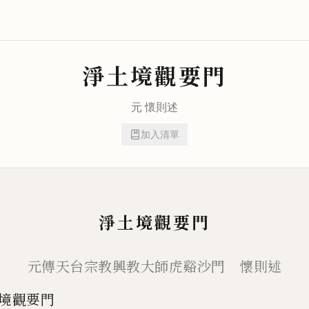
淨土境觀要門
元
懷則
述
加入清單
淨土境觀要門
元傳天台宗教興教大師虎谿沙門 懷則述
境觀要門