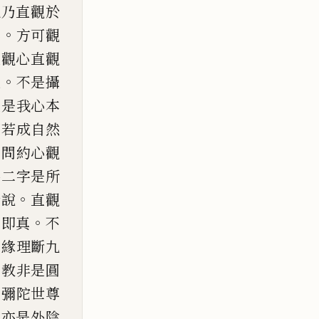
此乃直觀於
。
心
方可觀
直觀心
直觀
。
也
不是攝
既是我心本
智若成自然
。
問約心觀
佛二字是所
。
諸說
直觀
。
妄
即真
不
乃緣理斷九
別教非是圓
。
彌陀世尊
忘亦是外陰