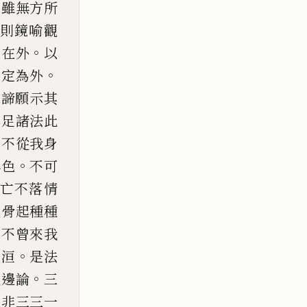
。
雖無方所
則鏡喻
觀
。
既在外
以
。
佛
定為外
三諦願示其
具足諸法此
。
不從我身
。
無色
不可
亡不落情
觀骨起種種
本不
曾來我
。
泥洹
是法
。
觀邊論
三
三非三三一