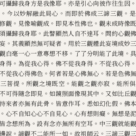
。
可攝歸我身方是我像耶
亦是引心向
彼作往生因
。
。
。
局
今以妙解
融此局心
而即於佛成三諦三觀
是
。
。
。
修觀
見像喻觀成
即見本性佛
也
觀未成時像
。
。
須攝歸
我身耶
此譬顯然人自不達耳
問約心觀
。
。
妄
其義顯然無可疑者
用
於三觀體此妄境成妙
。
。
觀白毫一心一意專想不移
了了分明能了
此境
。
。
。
身得
為從我心
得
佛不從我身得
不從我心得
。
。
不從我心得佛色
何者若是心佛無心
若是色佛
。
。
。
求三菩提
所觀
之境既空
能觀之觀亦寂
能所俱
。
。
不可得隨念即見
如鏡照面像現其
中
又如比丘
。
。
。
持來者亦
無有此骨
皆意作耳
悉如幻化假
佛
。
。
。
心不自知心心不自見心
心有想則癡
無想是
。
。
皆念
想所為
設有念亦無所有空耳
中三觀就能
。
。
。
邊說
諦觀不二能所一
如
故祖師云
三諦三觀