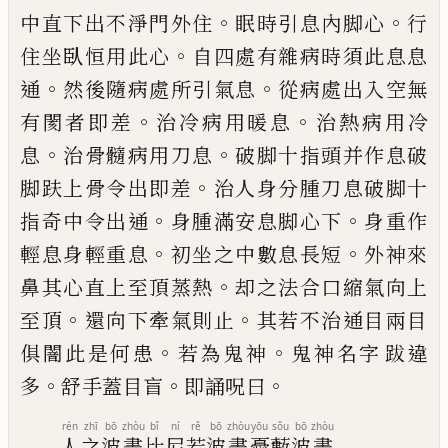
。
。
中直下
出不淨門外住
眠時引息內脚心
行
。
住坐臥
恒用此心
自四處有雜病時須此息息
。
。
通
然
後隨病處所引氣息
從病處出入空無
。
。
有閡
者即差
治冷病用暖息
治熱病用冷
。
。
息
治骨
髓病用刀息
破脚十指頭并作息破
。
脚趺上
骨令出即差
治人身分腫刀息破脚十
。
。
指奇
中令出通
身腫滿安息脚心下
身重作
。
。
輕息
身輕重息
初坐之中數息長短
外神來
。
鼻其
心直上至頂蒸熱
却之法合口縮氣向上
。
。
至
頂
還向下牽氣則止
其若不治通目兩目
。
。
俱
闇此是何患
若為鬼神
鬼神名字
跋違
。
。
。
多
舒手蓋目盲
即誦呪曰
rén
zhī
bō
zhòu
bǐ
ní
rě
bō
zhòu
yōu
sǒu
bō
zhòu
人
之
波
晝
比
尼
若
波
晝
憂
藪
波
晝