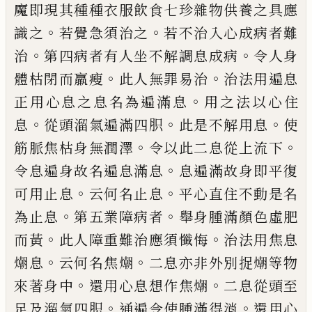
魔即現其種種衣服飲食
七珍雜物供養之具應
。
。
識之
若覺急須治之
若不治入心成病者難
。
。
治
第四病者有人坐
不解調息成病
令人身
。
。
體枯閉而羸瘦
此人
無罪易治
治法用遍息
。
正用心息之息名為
遍滿息
用之法以心住
。
。
。
息
從頭溜氣遍滿四
胑
此是不解用息
使
。
。
筋脈焦枯身無潤澤
令
以此二息從上流下
。
令息遍身故名遍息滿
息
息遍滿故身即平復
。
。
可用止息
云何名止
息
平心直住不動是名
。
。
為止息
第五業障病
者
舉身腫滿顏色虛肥
。
。
而黃
此人障重難治
應須懺悔
治法用焦息
。
。
𭵿
息
云何名焦
𭵿
二
息亦非外別捉
𭵿
等物
。
。
來著身中
還用心息
想作焦
𭵿
二息從頭至
。
。
足及溜氣四胑
通遍
令使腫滿得消
還用心