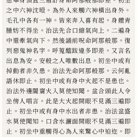
患舉身頂直三過舒身命阿那般那
即差
初坐
。
。
之中六神沈曀
為外人來觸六神
橫出身外
。
。
毛孔中各有一神
皆來奔入喜有
起
身體青
。
。
腫妨不得坐
治法先合口縮氣向
上
二遍身
。
。
中還牽氣向下
然後誦前呪命阿
那般那
復
。
。
列惡鬼神名字
呼蒐醯跋違多即
差
又言名
。
。
出息為安
安般之人唯數出息
初
坐中或有
。
。
掉動者非久患
治法先命阿那般
那
云何亂
。
。
語休即止
初坐中或有身中火起
不是患也
。
治法外邊闇齎火入莫使知聞
盆
合頭此人令
。
坐傍人唱言
此是大火起開眼
不見滿三遍即
。
。
止
初坐中或有身中水出者
非患
治法盆盛
。
水莫使聞知
口含水灑面開
眼不見滿三遍即
。
。
止
初坐中重觸得心為人
來驚心中迫迮
即