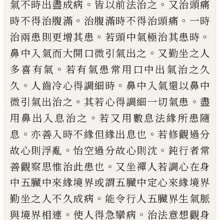
。
。
氣不時出盡成病
皆
以前法治之
又治頭痛
。
。
時不得治腹滿
治腹
滿時不得治頭痛
一時
。
。
治兩患則更增其患
若頭中氣極治其患時
。
鼻中入氣而大開口
微引氣出之
又勤坐之人
。
多喜有氣
若有氣
患常用口中出氣治之久
。
。
久
人齒冷心得調
細時
鼻中入氣還以鼻中
。
。
微引氣出治之
其
若心得調細一切氣患
盡
。
用鼻出入息治之
若又用數息法緣所患隨
。
。
息
亦善入時不緣
但緣出息也
若修觀過分
。
。
故心則浮亂
怡空
過分故心則沈
鈍行者常
。
善觀察思惟治此
患也
又坐禪人若調心在身
中五臟中來緣
境界或謂五臟中定心來緣境界
。
勤坐之人
不久成病
能令行人五臟界生氣脈
。
。
與境界相
連
使人得急攣病
治法意想觀身