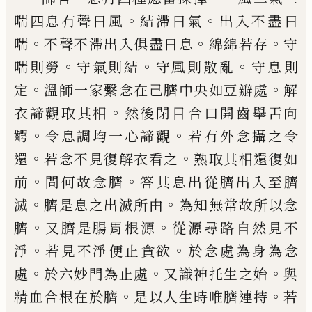
。
。
喘四
息有聲曰風
結滯曰氣
出入不盡曰
。
。
。
喘
不聲
不滯出入俱盡曰息
綿綿若存
守
。
。
。
喘則勞
守
氣則結
守風則散亂
守息則
。
。
定
溫師一家繫
念在己臍中央如豆瓣處
解
。
衣諦觀取其相
然後閉目合口開齒舉舌向
。
。
齶
令息調均一
心諦觀
若有外念攝之令
。
。
還
若念不見復解
衣看之
熟取其相還復如
。
。
前
問何故念臍
答
其息出從臍出入至臍
。
。
滅
臍是息之出滅所
由
為知無常故所以念
。
。
臍
又臍是腸胃根源
從源尋路自然見不
。
。
淨
若見不淨便止貪欲
於念處為身為念
。
。
。
處
於六妙門為止處
又識
神托生之始
與
。
。
精血合根在於臍
是以人生
時唯臍連持
若