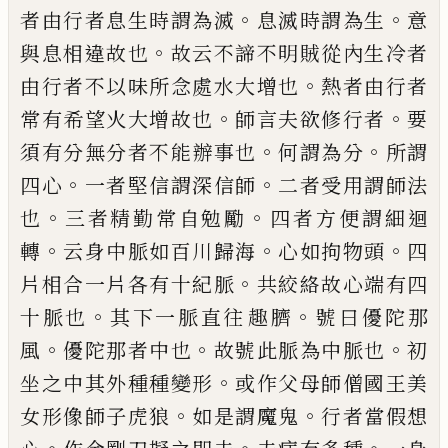
。
。
者由行者息
生時謂為滅
息滅時謂為生
意
。
與息相違故
也
故云不諦不明賊從內生冷者
。
由行者不
以味所念處水大增也
熱者由行者
。
。
常有希
望火大增故也
師言夫欲修行者
要
。
。
須有分
無分者不能辦事也
何謂為分
所謂
。
。
四心
一
者堅信謂深信師
二者受用謂師法
。
。
也
三者
精勤常自勉勵
四者方便謂細迴
。
。
。
轉
云身中
脈如百川歸海
心如拘物頭
四
。
片相合一片
各有十紀脈
共絞絡故心端有四
。
。
十脈也
其
下一脈直往
趣
臍
號曰優陀那
。
。
。
風
優陀那者
中也
故號此脈為中脈也
初
。
坐之中其外種
種變形
或作父母師僧國王美
。
。
女形像師子
虎狼
如是謂魔鬼
行者當假想