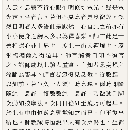
。
。
人云
息繫不行心眼
乍明倏如電光
疑是電
。
。
。
光定
習者言
若但不
見息者是息微故
忽
。
然目明者人多語此是
默然
心自此之前亦有
。
小小便身之觸人多
以為禪喜樂
師言此是十
。
。
善相應心非上界
也
度此一節入禪境也
履
。
氷臨淵爾乃得過
耳
師言觸者自知不須言
。
。
之
諸師咸以此驗
人虛實
言知者恐妄想之
。
。
流翻為害耳
師言
若忽復見息
還
從數起一
。
。
以如前
若坐久
一人須出時息現
爾時即隨
。
。
隨經十息許
復
數數經十息許
乃微動手脚
。
。
次動如按摩法
次開目從細至麁乃可起耳
。
於此時中由恒
數息髣髴知之而已
但不復專
。
。
精也
師教誡
時恒說出入有次第偈也
坐禪