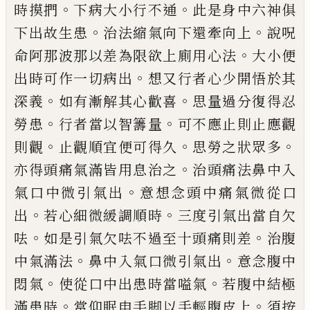
。
。
時摸捫
下病大小行不通
此是身中六神俱
。
。
下出故生患
治法縮氣向
下還牽向上
說呪
。
命阿那波那以差為限欲
上廁用心法
大小便
。
出時可作一切病出
想
又行者心少開悟於其
。
。
深義
如有漸解其心
歡喜
思量過分復得忍
。
。
勞患
行者當以智籌
量
可不應止則止應觀
。
。
。
則觀
止觀順宜便可
得久
思勞之狀眾多
。
亦得頭痛氣滿皆用息
治之
治頭痛法鼻中入
。
氣口中微引氣出
意
想念頭中痛氣微從口
。
。
出
若心細微緩調順
時
三度引氣出當自欠
。
。
呿
如是引氣欠呿不
過至十頭痛則差
治腹
。
。
中氣滿法
鼻中入氣
口微引氣出
意念腹中
。
。
悶氣
使從口中出患
時當嗌氣
若腹中結極
。
。
滿患時
當仰眠申手
脚以手輕腹皮上
須按