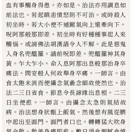
。
。
血有事觸身得患
亦如是
治法亦用調息如
。
。
前法也
若起瞋恚
憤怒則不可治
或時殺人
。
。
初坐時
若大小便
不通蹴氣向上還牽向下
。
呪阿那般那即差
初坐時有好種種事起人來
。
。
觸惱
或謗佛法
胡漢語令人不解
此是惡鬼
。
。
入身名兜醯羅
誦前呪即差
兜醯羅神其身
。
。
黃
乍大乍小
命
入息阿那出息般那治身卒
。
。
。
痛法
問安般人
何故舉身卒痛
一師言
由
。
食太飽未消而便
攝念氣麁念細故使然也
治
。
。
法二三日省食
節息令長諦緣出息相
二三
。
。
日坐便愈
一師
言
由攝念太急則氣結故
。
。
病
治法想身狀甑
上飯氣
然後想有風從臍
。
。
中起出至面門
面
門者口也
轉轉猛大吹身
。
。
氣令散
散後身痛
即愈
數日須食肥膩食慎