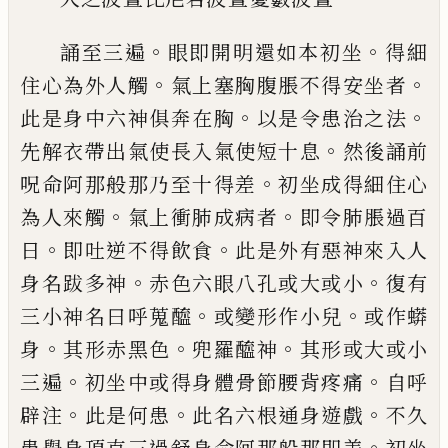
。
。
誦至三遍
眼即開明還如本初
坐
得細
。
。
住心為外人觸
氣上塞胸腹脹不得
安坐者
。
。
此是身中六神俱奔在胸
以是令患
治之法
。
先解衣帶出氣使長入氣使短十息
然後誦前
。
呪命阿那般那乃至十得差
初坐
成得細住心
。
。
為人來觸
氣上衝肺成病者
即
令肺脹過百
。
。
日
即吐逆不得飲食
此是外有
惡神來入人
。
。
身名跋多神
赤色六眼八孔或
大或小
復有
。
。
三小神名曰呼蒐醯
或變形作
小兒
或作蟒
。
。
。
身
其形赤黑色
兜羅醯神
其形
或大或小
。
。
三遍
初坐中或得身體骨節腰背
疼痛
自呼
。
。
。
辟注
此是何患
此名六根通身遊
戲
不久
。