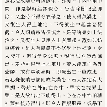
。
是心法故
隨心所緣處生
亦復不在內外兩中
。
。
間
作是
觀時錯謬假心
患皆除斷眼患即
。
。
。
除
又坐時
不得令衣帶急
使人得氣滿患
。
又復坐人得
上地定
不得就坐中起善惡覺
。
。
觀
令人頭痛
患皆須慎之
是等諸患如上法
。
。
治之
又復坐
人見境界上有塵起
凝如似紡
。
。
車轉者
是人
有風患不得修學上地禪定
令
。
。
人發狂
但得
學身念處
觀行法方便治風
。
。
患
差乃可得學
上地定耳
若入淺定而為外
。
。
。
聲觸
或有事觸
身時
即覺出定不能成患
。
若心嫌恨瞋恚惱
則成氣滿患
若入深定有大
。
。
聲觸
聲雖在外
而在身中
聲或在境界上
。
。
聲
是人欲出定不
能得出
心在身中怖怕精
。
。
神荒迷後乃得出
即令人得腹脹患
或暴下