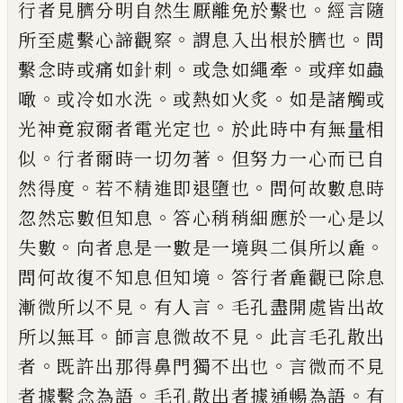
。
行者見臍分明自然生厭離
免於繫也
經言隨
。
。
所至處繫心諦觀察
謂息
入出根於臍也
問
。
。
繫念時或痛如針刺
或急
如繩牽
或痒如蟲
。
。
。
噉
或冷如水洗
或熱如火
炙
如是諸觸或
。
光神竟寂爾者電光定也
於
此時中有無量相
。
。
似
行者爾時一切勿著
但
努力一心而已自
。
。
然得度
若不精進即退墮
也
問何故數息時
。
忽然忘數但知息
答心稍
稍細應於一心是以
。
。
失數
向者息是一數是
一境與二俱所以麁
。
問何故復不知息但知
境
答行者麁觀已除息
。
。
漸微所以不見
有人
言
毛孔盡開處皆出故
。
。
所以無耳
師言息微
故不見
此言毛孔散出
。
。
者
既許出那得鼻門
獨不出也
言微而不見
。
。
者據繫念為語
毛孔
散出者據通暢為語
有