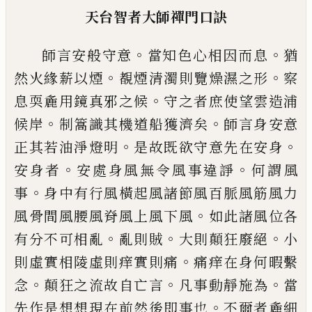
天台智者大師禪門口訣
。
。
師言安般守意
當知色心相因而息
猶
。
。
然火
緣薪以煙
覩煙清濁則覽燥濕之形
察
。
息耎
麁用鏡真邪之候
守之者庶使望雲造浦
。
。
候
岸
制篙識其機道船獲濟矣
師言身安意
。
。
正
其若油淨燈明
是故既欲守意先在安身
。
。
安
身者
安處身風無令風事違諍
何謂風
。
事
身
中有行風橫起風諸節風百脈風筋風力
。
風骨
間風腰風脊風上風下風
如此諸風位各
。
。
。
有
分不可相亂
亂則賊
大則顛狂廢絕
小
。
則虛
實相陵虛則痒實則痛
痛痒在身何暇繫
。
。
。
念
顛狂之流故自亡言
凡事動靜施為
當
。
先作
是想想現在前然後即事也
不爾者麁細