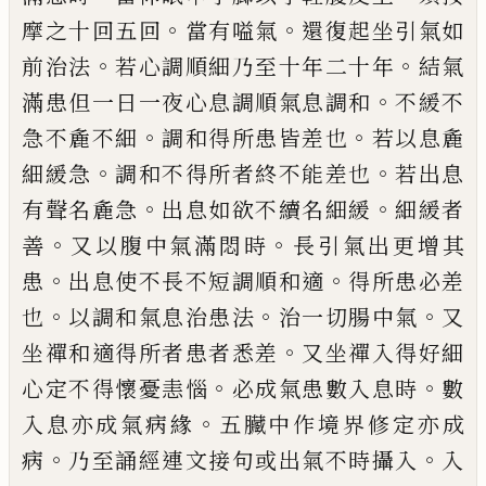
。
。
摩之十回五回
當有
嗌氣
還復起坐引氣如
。
。
前治法
若心調順細
乃至十年二十年
結氣
。
滿患但一日一夜心
息調順氣息調和
不緩不
。
。
急不麁不細
調和
得所患皆差也
若以息麁
。
。
細緩急
調和不得
所者終不能差也
若出息
。
。
有聲名麁急
出息
如欲不續名細緩
細緩者
。
。
善
又以腹中氣滿
悶時
長引氣出更增其
。
。
患
出息使不長不短
調順和適
得所患必差
。
。
。
也
以調和氣息治患
法
治一切腸中氣
又
。
坐禪和適得所者患者
悉差
又坐禪入得好細
。
。
心定不得懷憂恚惱
必成氣患數入息時
數
。
入息亦成氣病緣
五
臟中作境界修定亦成
。
。
病
乃至誦經連文接
句或出氣不時攝入
入