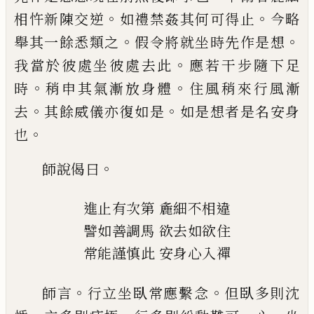
。
。
相
忤新陳交逆
如禮禁姦其何可得止
今略
。
。
舉
其一餘悉類之
假令將就坐時先作是想
。
我
當於彼處坐彼處去此
應若干步隨下足
。
。
時
稍申其氣漸放身體
住風稍來行風漸
。
。
去
其
餘威儀亦復如是
如是想者是名安身
。
也
。
師說偈曰
進止有次第
麁細不相違
譬如善調馬
欲去如欲住
常能謹慎此
安身心入禪
。
。
師言
行立坐臥常應繫念
但臥多則沈