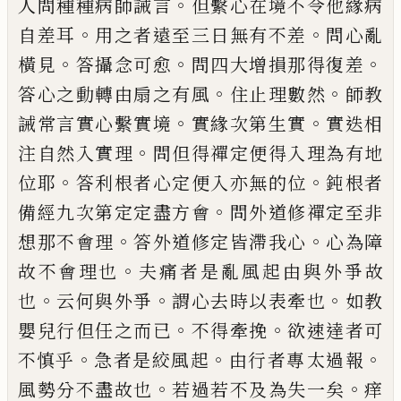
。
人問種種病
師誡言
但繫心在境不令他緣病
。
。
自差耳
用
之者遠至三日無有不差
問心亂
。
。
。
橫見
答攝
念可愈
問四大增損那得復差
。
。
答心之動轉
由扇之有風
住止理數然
師教
。
。
誡常言實心
繫實境
實緣次第生實
實迭相
。
注自然入實
理
問但得禪定便得入理為有地
。
。
位耶
答利
根者心定便入亦無的位
鈍根者
。
備經九次
第定定盡方會
問外道修禪定至非
。
。
想那不
會理
答外道修定皆滯我心
心為障
。
故不會
理也
夫痛者是亂風起由與外爭故
。
。
。
也
云何
與外爭
謂心去時以表牽也
如教
。
。
嬰兒行但
任之而已
不得牽挽
欲速達者可
。
。
。
不慎乎
急
者是絞風起
由行者專
太
過報
。
。
風勢分不盡
故也
若過若不及為失一矣
痒