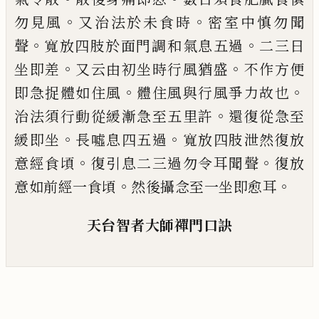
。
。
勿見風
又治法於
未食時
密室中慎勿聞
。
。
聲
寬放四肢於面門
調
和
氣息五過
二三日
。
。
坐即差
又云由初坐
時行風猶盛
不作方便
。
。
即急捉體如住風
體
住風與行風爭力故也
。
治法須行動從緩漸
急至五里許
還復從急至
。
。
緩即坐
長噓息四
五過
寬放四肢泄然復放
。
。
意經食頃
復引息
二三過勿令耳聞聲
復放
。
。
意如前經一食頃
然後攝念至一坐即愈耳
天台智者大師禪門口
訣