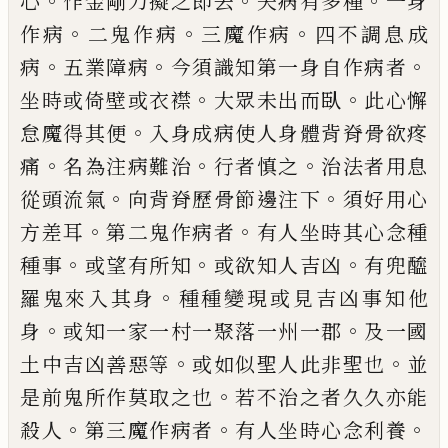
。
。
。
心
作金剛刀
擬之即去
夫病有多種
一身
。
。
。
作病
二鬼作病
三魔作病
四不調息成
。
。
。
病
五業障病
今須識
知第一身自作病者
。
。
坐時或倚壁或衣襟
大
眾未出而臥
此心懈
。
怠魔得其便
入身成病
使人身體背脊骨欲疼
。
。
。
痛
名為注病難治
行
者慎之
治法者用息
。
。
從頭流氣
向背脊歷骨
節邊注下
須好用心
。
。
方差耳
第二鬼作病者
有人坐時其心念種
。
。
。
種事
或望有所知
或欲
知人吉凶
有兜醯
。
羅鬼來入其身
種種變現
或見吉凶事知他
。
。
身
或知一家一村一聚落
一州一郡
及一國
。
。
土中吉凶善惡等
或如似
聖人此非聖也
並
。
是前鬼所作莫取之也
若
不治之者久久亦能
。
。
。
殺人
第三魔作病者
有
人坐時心念利養