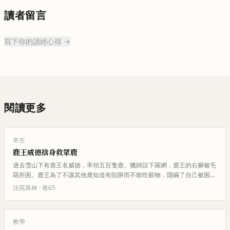
讀者留言
寫下你的讀經心得 →
閱讀更多
本生
鹿王威德捨身救眾鹿
過去雪山下有鹿王名威德，率領五百隻鹿。獵師設下羅網，鹿王的右腳被毛
羂所困。鹿王為了不讓其他鹿知道有陷阱而不敢吃穀物，隱瞞了自己被困的
事實。一隻母鹿願意代替鹿王被…
法苑珠林
· 卷
65
教學