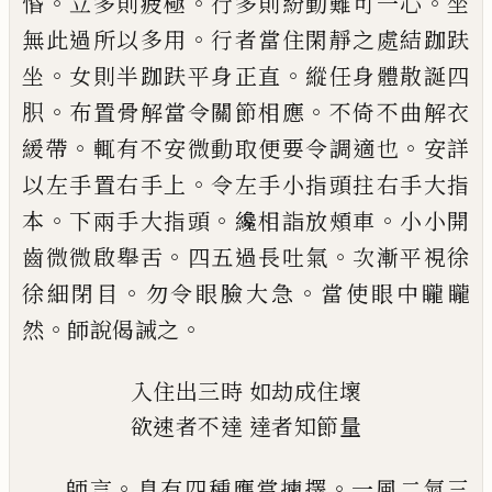
。
。
。
惛
立
多則疲極
行多則紛動難可一心
坐
。
無此過
所以多用
行者當住閑靜之處結跏趺
。
。
坐
女
則半跏趺平身正直
縱任身體散誕四
。
。
胑
布
置骨解當令關節相應
不倚不曲解衣
。
。
緩帶
輒有不安微動取便要令調適也
安詳
。
以左
手置右手上
令左手小指頭拄右手大指
。
。
。
本
下兩手大指頭
纔相詣放頰車
小小開
。
。
齒微
微啟舉舌
四五過長吐氣
次漸平視徐
。
。
徐細
閉目
勿令眼臉大急
當使眼中矓矓
。
。
然
師說
偈誡之
入住出三時
如劫成住壞
欲速者不達
達者知節量
。
。
師言
息有四種應當揀擇
一風二氣三