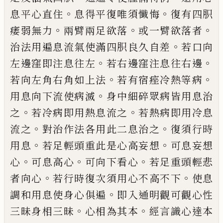
。
。
息平心直住
息得平
復唯須懺悔
復有四胑
。
。
。
痿弱無力
兩臂兩足
欲落
或一臂欲落者
。
治法用遍息流氣使滿
四胑良久自差
若口向
。
。
左邊窪即注息往左
若右邊窪注息往右邊
。
。
若向左角右角如上
法
若有宿痤冷熱等病
。
用息向下流使病滅
身中細碎眾病皆用息治
。
。
之
若冷病即用熱
息流之
若熱病即用冷息
。
。
流之
對治作法各
用此二息治之
復須行時
。
。
用息
若足輕頭重
此是心高妄想
可息妄想
。
。
。
心
可息高心
可向
下看心
若足重頭輕悲
。
。
者向心
若行時復次
須用心不高不下
使息
。
調和用息使身心俱
遍
即入通明觀可觀心性
。
。
三昧身相三昧
心
相為其本
經言識心達本