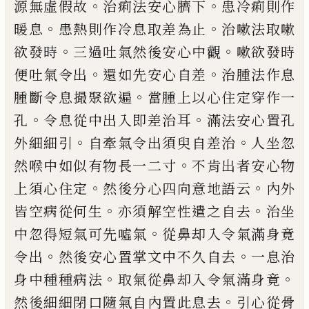
。
。
源無虛假故
治痢
法安心臍下
患冷痢則作
。
。
暖息
患熱則作冷
息取差為止
治嗽法取嗽
。
。
欲發時
三過吐氣
然後安心中觀
嗽欲發時
。
。
便吐氣令出
還如
先安心自差
治腫法作息
。
腫斷令息撮聚欲
遍
當腫上以心住定穿作一
。
。
孔
令息從中出
入即差治耳
滿法安心置孔
。
。
外細細引
自牽
氣令出須臾自差治
人坐忽
。
然喉中如似有
物長一二寸
不肯出者安心物
。
。
上須心住定
然後分心四向意地語云
內外
。
。
皆空病從何
生
亦須解空性遣之自去
治坐
。
中忽得短氣
可先噓氣
從鼻却入令氣滿身竟
。
。
令出
然後
安心置掌文中不久自去
一息治
。
。
身中種種
病法
取氣從鼻却入令氣滿身竟
。
然後細細
閉口隨氣自內置此息去
引心從骨