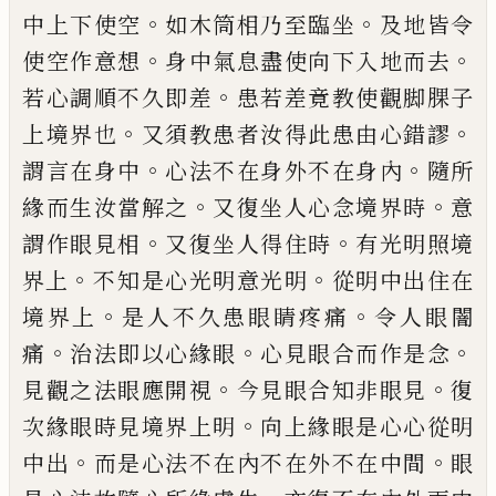
。
。
中上下使
空
如木筒相乃至臨坐
及地皆令
。
。
使空作意
想
身中氣息盡使向下入地而去
。
若心調順
不久即差
患若差竟教使觀脚腂子
。
。
上境界
也
又須教患者汝得此患由心錯謬
。
。
謂言在
身中
心法不在身外不在身內
隨所
。
。
緣而生
汝當解之
又復坐人心念境界時
意
。
。
謂作眼
見相
又復坐人得住時
有光明照境
。
。
界上
不
知
是心光明意光明
從明中出住在
。
。
境界上
是人不久患眼睛疼痛
令人眼闇
。
。
。
痛
治法即
以心緣眼
心見眼合而作是念
。
。
見觀之法眼
應開視
今見眼合知非眼見
復
。
次緣眼時見
境界上明
向上緣眼是心心從明
。
。
中出
而是
心法不在內不在外不在中間
眼