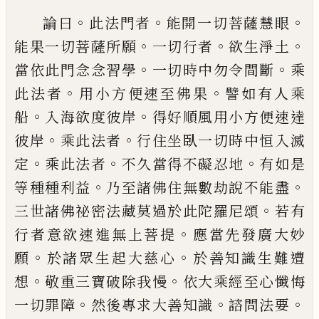
。
。
。
論曰
此法門者
能開一切菩薩慧眼
。
。
。
能果一切菩薩所願
一切行者
欲生
淨土
。
。
當依此門念念習學
一切時中
勿令間斷
乘
。
。
此法者
用小方便速至
佛果
譬如有人乘
。
。
船
入海欲度彼岸
得好順風用小方便速達
。
。
彼
岸
乘此
法者
行住坐臥一切時中恒入滅
。
。
。
定
乘此法者
不久當得不礙忍地
有如
是
。
。
等種種利益
乃至諸佛住無數劫
說不能盡
。
三世諸佛祕密法藏莫過
於此陀羅尼頌
若有
。
行者意欲速進
無上菩提
應當先發廣大妙
。
。
願
於諸
眾生起大慈心
於善知識生難遭
。
。
想
敬重三寶破除我慢
依大乘經至心
懺悔
。
。
。
一切罪障
然後專求大善知識
諮問法要