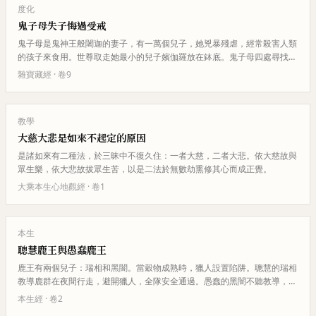
度化
鬼子母失子悔過受戒
鬼子母是鬼神王般闍迦的妻子，有一萬個兒子，她兇暴殘虐，經常殺害人類
的孩子來食用。世尊取走她最小的兒子嬪伽羅放在鉢底。鬼子母四處尋找七
天不得，痛苦萬分，來求世尊。…
雜寶藏經
· 卷
9
教學
大慈大悲是如來不起定的原因
是諸如來有二種法，於三昧中不復久住：一者大慈，二者大悲。依大慈故與
眾生樂，依大悲故拔眾生苦，以是二法於無數劫熏修其心而成正覺。
大乘本生心地觀經
· 卷
1
本生
聰慧鹿王與愚蠢鹿王
鹿王有兩個兒子：瑞相和黑闇。當穀物成熟時，獵人設置陷阱。聰慧的瑞相
教導鹿群在夜間行走，避開獵人，全隊安全通過。愚蠢的黑闇不聽教導，導
致他的鹿群大量死亡。
本生經
· 卷
2