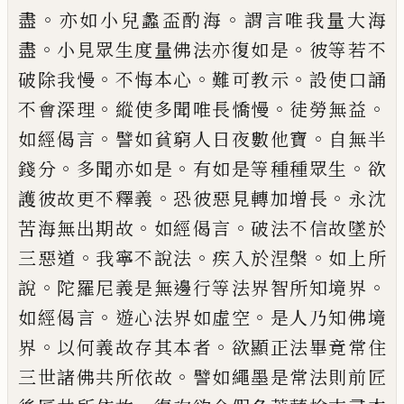
。
。
盡
亦如小兒蠡盃酌海
謂言
唯我量大海
。
。
盡
小見眾生度量佛法亦復如
是
彼等若不
。
。
。
破除我慢
不悔本心
難可教示
設使口誦
。
。
。
不會深理
縱使多聞唯長憍慢
徒
勞無益
。
。
如經偈言
譬如貧窮人日夜數他寶
自無半
。
。
。
錢分
多聞亦如是
有如是等種種眾
生
欲
。
。
護彼故更不釋義
恐彼惡見轉加增長
永沈
。
。
苦海無出期故
如經偈言
破法不信故
墜於
。
。
。
三惡道
我寧不說法
疾入於涅槃
如上
所
。
。
說
陀羅尼義是無邊行等法界智所知境
界
。
。
如經偈言
遊心法界如虛空
是人乃知佛
境
。
。
界
以何義故存其本者
欲顯正法畢竟常
住
。
三世諸佛共所依故
譬如繩墨是常法則
前匠