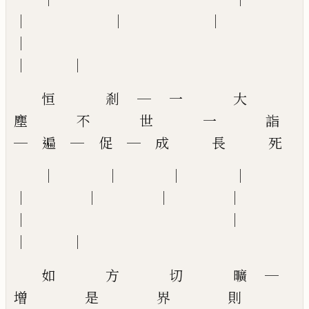
│ │ │
│
│ │
恒 剎 ─ 一 大
塵 不 世 一 詣
─ 遍 ─ 促 ─ 成 長 死
│ │ │ │
│ │ │ │
│ │
│ │
如 方 切 曠 ─
增 是 界 則