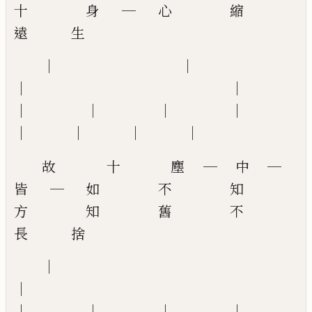
十 身 ─ 心 縮
遠 生
│ │
│ │
│ │ │ │
│ │ │ │
故 十 塵 ─ 中 ─
皆 ─ 如 不 知
方 知 舊 不
長 捨
│
│
│ │ │ │