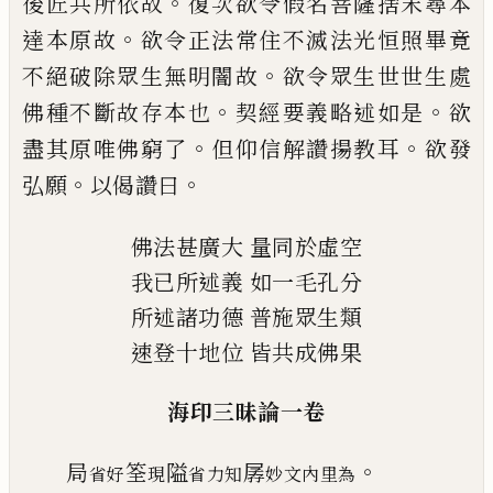
。
後匠共所依故
復次欲令假名菩薩捨
末尋本
。
達本原故
欲令正法常住不滅法光
恒照畢竟
。
不絕破除眾生無明闇故
欲令眾
生世世生處
。
。
佛種不斷故存本也
契經要義
略述如是
欲
。
。
盡其原唯佛窮了
但仰信解讚
揚教耳
欲發
。
。
弘願
以偈讚曰
佛法甚廣大
量同於虛空
我已所述義
如一毛孔分
所述諸功德
普施眾生類
速登十地位
皆共成佛果
海印三昧論一卷
。
局
筌
隘
孱
省好
現
省力知
妙文內里為