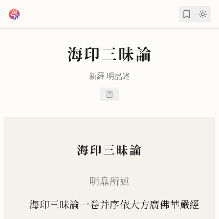
跳到主要內容
海印三昧論
新羅
明皛
述
海印三昧論
明皛所述
海印三昧論一卷并序依大方廣佛華嚴經