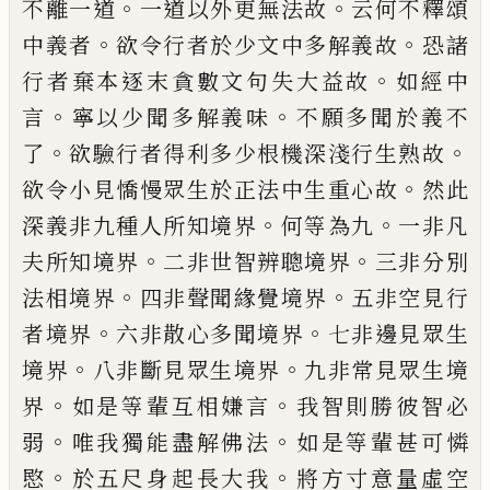
。
。
不離一道
一道以外
更無法故
云何不釋頌
。
。
中義者
欲令行者於
少文中多解義故
恐諸
。
行者棄本逐末貪數
文句失大益故
如經中
。
。
言
寧以少聞多解義
味
不願多聞於義不
。
。
了
欲驗行者得利多少
根機深淺行生熟故
。
欲令小見憍慢眾生於
正法中生重心故
然此
。
。
深義非九種人所知
境界
何等為九
一非凡
。
。
夫所知境界
二非世
智辨聰境界
三非分別
。
。
法相境界
四非聲聞
緣覺境界
五非空見行
。
。
者境界
六非散心多
聞境界
七非邊見眾生
。
。
境界
八非斷見眾生
境界
九非常見眾生境
。
。
界
如是等輩互相嫌
言
我智則勝彼智必
。
。
弱
唯我獨能盡解佛法
如是等輩甚可憐
。
。
愍
於五尺身起長大我
將
方寸意量虛空