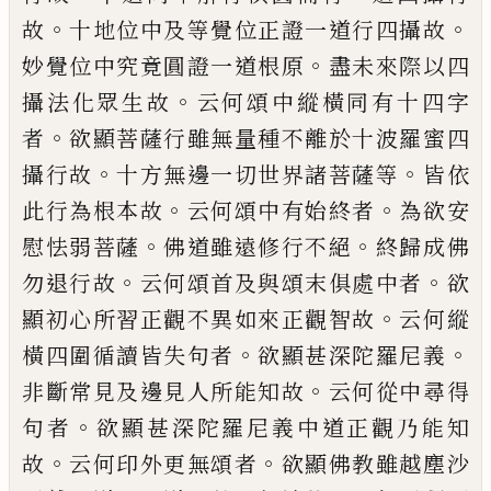
。
。
故
十地位中及等覺位正證一
道行四攝故
。
妙覺位中究竟圓證一道根原
盡未來際以四
。
攝法化眾生故
云何頌中縱
橫同有十四字
。
者
欲顯菩薩行雖無量
種
不
離於十波羅蜜四
。
。
攝行故
十方無邊一切世
界諸菩薩等
皆依
。
。
此行為根本故
云何頌中
有始終者
為欲安
。
。
慰怯弱菩薩
佛道雖遠修
行不絕
終歸成佛
。
。
勿退行故
云何頌首及與
頌末俱處中者
欲
。
顯初心所習正觀不異如
來正觀智故
云何縱
。
。
橫四圍循讀皆失句者
欲顯甚深陀羅尼義
。
非斷常見及邊見人所
能知故
云何從中尋得
。
句者
欲顯甚深陀羅
尼義中道正觀乃能知
。
。
故
云何印外更無頌
者
欲顯佛教雖越塵沙