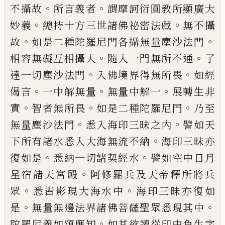
。
。
不攝故
所言義者
謂
摩訶衍圓教所顯廣大
。
。
妙義
總持十方三世
諸佛祕密法藏
無不攝
。
。
故
如是二種陀羅尼
門各攝無量塵沙法門
。
。
相容無礙互相攝入
隨入一門無所不通
了
。
。
達一切塵沙法門
入
佛境界得無所畏
如經
。
。
。
偈言
一中解無量
無
量中解一
展轉生非
。
。
。
實
智者無所畏
如是二
種陀羅尼門
乃至
。
。
無量塵沙法門
悉入海印
三昧之內
譬如天
。
下所有諸水悉入大海無
流不納
海印三昧亦
。
。
復如是
悉納一切諸契
經水
譬如空中日月
。
星宿諸天宮殿
阿修羅
兵及天帝釋所將兵
。
。
眾
悉皆影現大海水中
海印三昧亦復如
。
。
是
無量無邊法界諸佛菩
薩聖眾悉現其中
。
陀羅尼義如頌應知
如其
欲讀從印中角生字