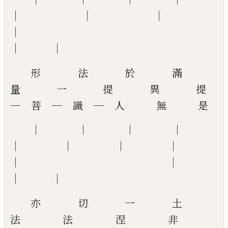
│ │ │
│
│ │
形 法 於 滿
量 一 提 異 提
─ 菩 ─ 識 ─ 人 無 是
│ │ │ │
│ │ │ │
│ │
│ │
亦 切 一 土
法 法 涅 非