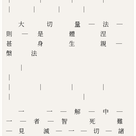
│ │ │ │
大 切 量 ─ 法 ─
則 ─ 是 體 涅
甚 身 生 親 ─
槃 法
│
│
│ │ │ │
│ │
一 一 ─ 解 ─ 中 ─
一 ─ 者 ─ 智 死 難
─ 見 滅 ─ 一 ─ 切 ─ 諸