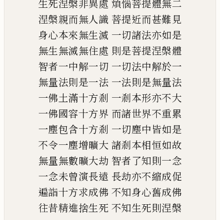
生死涅槃非異處
煩惱菩提體無二
涅槃親而無人識
菩提近而甚難見
身心本來無生滅
一切諸法亦如是
無生無滅無住處
則是菩提涅槃體
智者一中解一切
一切法中解於一
無量法則是一法
一法則是無量法
一佛土滿十方剎
一剎本形亦不大
一佛國容十方界
而諸世界不重累
一塵包含十方剎
一切塵中皆如是
不令一塵增曠大
諸剎本相恒如故
無量無數曠大劫
智者了知則一念
一念未曾演長遠
長劫亦不縮成促
遍詣十方求成佛
不知身心舊成佛
往昔精進捨生死
不知生死則涅槃