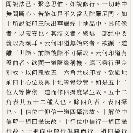
。
。
。
聞說法已
繫念思惟
如說修行
一
切時中
。
。
無間斷心
若能如是不久當入陀羅
尼門
如
。
上所說海印三昧出華嚴經十地品
中
其印像
。
。
。
者
以義安也
其頌文者
總述一
部經中要
。
。
義以為頌耳
云何印道無始終者
欲顯一道
。
。
離三世際
前際後際不可
攝
故
云
何印道有
。
。
盤曲者
欲顯一道隨緣稱機
應三
乘行現差
。
。
別故
以何義故五十六角共成印
者
欲顯地
。
前四十心位及與十地等覺妙覺
如是五十二
。
位人等皆依一道而修四攝度眾
生故
五十二
。
。
角表其五十二
種
人也
餘四角
者
表四攝
。
。
也
十信位中仰信一道四攝法故
十解位中
。
信解一道四攝法故
十行位中信
行一道四攝
。
行故
十迴向中解行俱圓而行
一道四攝行