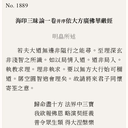
No. 1889
海印三昧論一卷
依大方廣佛華嚴經
并序
明皛所述
。
若夫大道無邊非隘行之能尋
至理深玄
。
。
。
非
淺智之所識
如
以局情入道
道非局入
。
。
執
教求理
理非執求
要以無方大行始可穪
。
。
道
孱空圓智逈會理矣
故請將來君子同懷
。
寄
筌之意
歸命盡十方
法界中三寶
我欲報佛恩
略演契經義
普令眾生類
得大涅槃樂