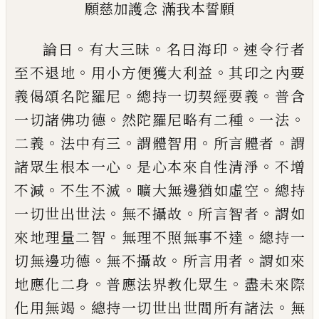
願慈加護念
滿我本誓願
。
。
。
論曰
有大三昧
名曰海印
速令行者
。
。
至不退
地
用小方便獲大利益
其印之內要
。
。
義偈頌
名陀羅尼
總持一切契經要義
普含
。
。
。
一切諸
佛功德
然陀羅尼略有二種
一法
。
。
。
。
二義
法
中有三
謂體智用
所言體者
謂
。
。
諸眾生根本
一心
是心本來自性清淨
不增
。
。
。
不減
不生不
滅
曠大無邊猶如虛空
總持
。
。
。
一切世出世法
無不攝故
所言智者
謂如
。
。
來地理量二智
無
理不照無事不達
總持一
。
。
。
切無邊功德
無不
攝故
所言用者
謂如來
。
。
地應化二身
普應法
界教化眾生
盡未來際
。
。
化用無竭
總持一切
世出世間所有諸法
無