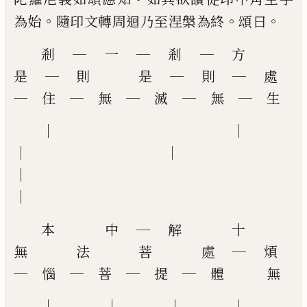
。
。
。
為始
隨印文轉周迴乃
至涅槃為終
頌曰
剎 ─ 一 ─ 剎 ─ 方
是 ─ 則 是 ─ 則 ─ 處
─ 住 ─ 無 ─ 滅 ─ 無 ─ 生
│ │
│ │
│
本 中 ─ 解 十
無 法 菩 處 ─ 煩
─ 惱 ─ 菩 ─ 提 ─ 體 無
│ │ │ │