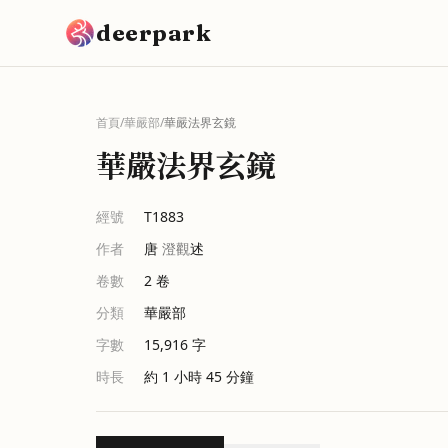
跳到主要內容
deerpark
首頁
/
華嚴部
/
華嚴法界玄鏡
華嚴法界玄鏡
經號
T1883
作者
唐
澄觀
述
卷數
2
卷
分類
華嚴部
字數
15,916
字
時長
約 1 小時 45 分鐘