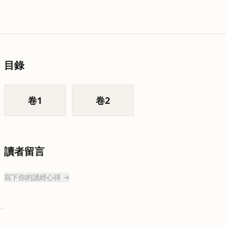
目錄
卷
1
卷
2
讀者留言
寫下你的讀經心得 →