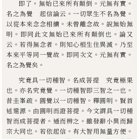
。
。
。
即了
無始已來所有顛倒
元無有實
。
。
名之為
覺 起信論云
一切眾生不名為覺
。
。
以從本來
念念相續
未曾離念故
說無始無
。
。
明
即同此
文無始已來所有顛倒也
論又
。
。
。
云
若得無念
者
則知心相生住異滅
乃至
。
。
。
本來平等同一
覺故
即同次文
元無有實
。
名之為覺矣
。
究竟具一切種智
名成菩提 究竟極果
。
。
。
也
亦名究竟覺
一切種智即三智之一也
。
。
。
昔圭
峯疏
圓覺以一切種智
釋圓明
賢首
。
。
述還源
由圓明而證菩提
今文謂具一切種
。
。
智而成
菩提者
通而辨之
雖發辭小異而歸
。
。
。
宗大同
也
若依起信
有大智用無量方便