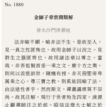
No. 1880
金師子章雲間類解
晉水沙門淨源述
。
。
。
法非喻不顯
喻非法不生
是故至人
。
。
見一真
之性匪殊也
故用金師子以況之
見
。
。
群生之
器匪齊也
故用諸法章以導之
富
。
。
。
哉
非吾祖
賢首垂一乘之文
廓十方之奧
。
。
則何以流慈
訓世
隨機有授
非天冊聖帝卑
。
。
。
萬乘之心
尊
三寶之教
則奚能因喻了法
。
。
由法達性者乎
然而斯文
禪叢講席莫不崇
。
。
。
尚
故其注解
現
行于世者殆及四家
清源
。
止觀禪師注之於
前
昭信法燈大士解之於