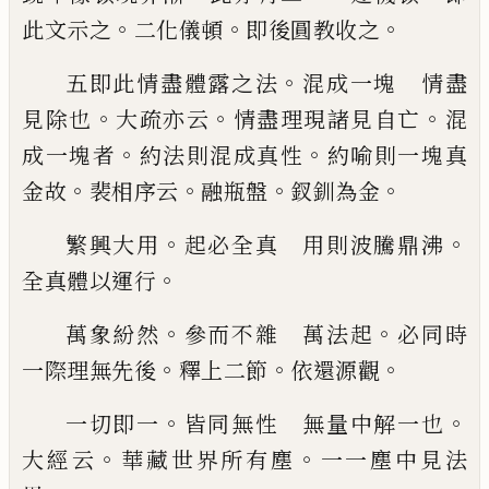
。
。
。
此文示之
二化儀頓
即後圓教收之
。
五即此情盡體露之法
混成一塊 情盡
。
。
。
見
除也
大疏亦云
情盡理現諸見自亡
混
。
。
成一
塊者
約法則混成真性
約喻則一塊真
。
。
。
。
金故
裴相序云
融瓶盤
釵釧為金
。
。
繁興大用
起必全真 用則波騰鼎沸
。
全真
體以運行
。
。
萬象紛然
參而不雜 萬法起
必同時
。
。
。
一際
理無先後
釋上二節
依還源觀
。
。
一切即一
皆同無性 無量中解一也
。
。
大經
云
華藏世界所有塵
一一塵中見法