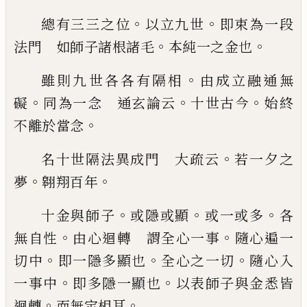
。
。
總有三三之位
以立九世
即束為一段
。
。
法門
如師子諸根諸毛
本純一之金也
。
雖則九世各各有隔相
由成立融通無
。
。
。
礙
同
為一念 通玄論云
十世古今
始終
。
不離於
當念
。
名十世隔法異成門 大疏云
若一夕之
。
。
夢
翱翔百年
。
。
。
十金與師子
或隱或顯
或一或多
各
。
。
無自性
由心迴轉 謂全心一事
隨心遍一
。
。
。
切中
即
一隱多顯也
全心之一切
隨心入
。
。
一事中
即
多隱一顯也
以表師子與金悉皆
。
。
迴轉
而無
定相耳