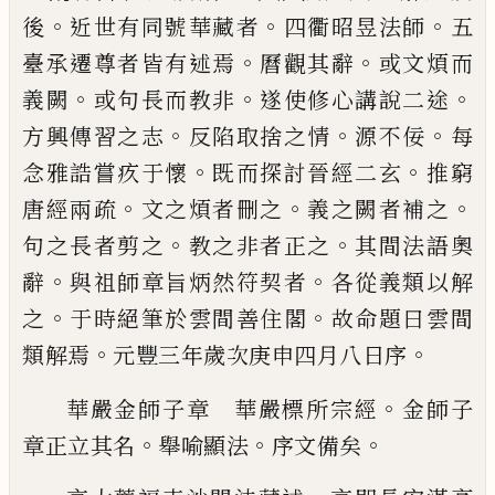
。
。
。
後
近世有同號華
藏者
四衢昭昱法師
五
。
。
臺承遷尊者皆有述
焉
曆觀其辭
或文煩而
。
。
。
義闕
或句長而教非
遂使修心講說二途
。
。
。
方興傳習之志
反陷取
捨之情
源不佞
每
。
。
念雅誥嘗疚于懷
既而探
討晉經二玄
推窮
。
。
。
唐經兩疏
文之煩者刪之
義之闕者補之
。
。
句之長者剪之
教之非者正
之
其間法語奧
。
。
辭
與祖師章旨炳然符契者
各從義類以解
。
。
之
于時絕筆於雲間善住閣
故命題曰雲間
。
。
類解焉
元豐三年歲次庚申
四月八日序
。
華嚴金師子章 華嚴標所宗經
金師子
。
。
。
章
正立其名
舉喻顯法
序文備矣