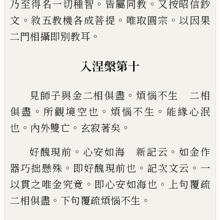
。
。
乃至得名
一切種智
皆屬同教
又按昭信鈔
。
。
。
文
敘五教
機各成菩提
唯取圓宗
以因果
。
二門相攝即
別教耳
入涅槃第十
。
見師子與金二相俱盡
煩惱不生 二相
。
。
。
俱
盡
所觀境空也
煩惱不生
能緣心泯
。
。
。
也
內外
雙亡
玄寂著矣
。
。
好醜現前
心安如海 新記云
如金作
。
。
。
器巧
拙懸殊
即好醜現前也
記次文云
一
。
。
以貫之
唯金究竟
即心安如海也
上句覆疏
。
。
二相俱
盡
下句覆疏煩惱不生