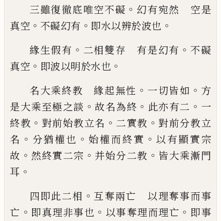
。
三雖復徹底唯空不礙
幻有宛然 空是
。
。
。
真
空
不礙幻有
即水以辨於波也
。
。
緣生假有
二相雙存 有是幻有
不礙
。
。
真空
即波以明於水也
。
。
名大乘終教 緣起無性
一切皆如
方
。
。
。
是大
乘至極之談
故名為終
此亦有二
一
。
。
。
終教
對
前始教立名
二實教
對前分教立
。
。
。
名
分猶權
也
始權而終實
以有顯實宗
。
。
。
故
然終實二宗
并始分二教
皆大乘漸門
。
耳
。
四即此二相
互奪兩亡 以理奪事而事
。
。
。
亡
即真理非事也
以事奪理而理亡
即事