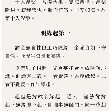
。
。
十入涅槃 菩提智果
覺法樂也
涅槃
。
。
。
。
斷果
寂靜樂也
照而常寂
心安如海
故
。
第十入涅
槃
明緣起第一
謂金無自性隨工巧匠緣 金喻真如不守
。
。
自
性
匠況生滅隨順妄緣
。
遂有師子相起 喻真妄和合
成阿賴耶
。
。
。
。
識
此識有二義
一者覺義
為淨緣起
二
。
。
者不覺
義
作染緣起
。
起但是緣故名緣起 經云
諸法從緣
。
。
。
起
無
緣即不起
即理事無礙門
同一緣起