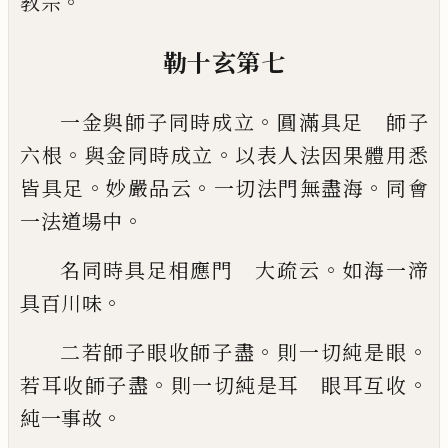
。
教宗
勒十玄第七
。
一金與師子同時成立
圓滿具足 師子
。
。
六
根
與金同時成立
以表人法因果體用悉
。
。
。
皆
具足
妙嚴品云
一切法門無盡海
同會
。
一法
道場中
。
名同時具足相應門 大疏云
如海一渧
。
具
百川味
。
。
二若師子眼收師子盡
則一切純是眼
。
。
若耳
收師子盡
則一切純是耳 眼耳互收
。
純一
事故