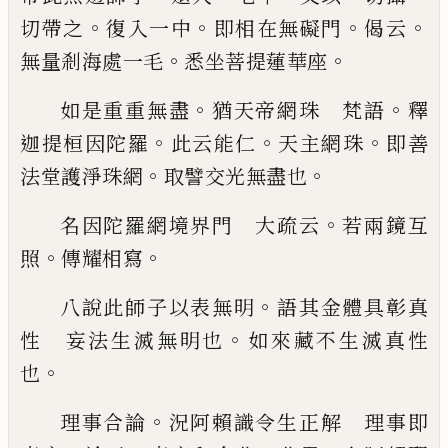
。
。
。
。
切
帶之
復入一中
即相在無礙門
偈云
。
。
無量剎
海處一毛
悉坐菩提蓮華座
。
。
如是重重無盡
猶天帝網珠 梵語
釋
。
。
。
迦提
桓因陀羅
此云能仁
天主網珠
即善
。
。
法堂護
淨珠網
取譬交光無盡也
。
名因陀羅網境界門 大疏云
若兩鏡互
。
。
照
傳耀相寫
。
八說此師子以表無明
語其金體具彰真
。
性
妄法生滅無明也
如來藏不生滅真性
。
也
。
理事合論
況阿賴識令生正解 理事即