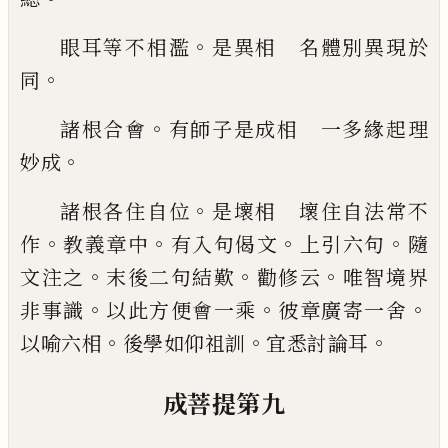
。
眼耳等不相濫
是異相 名體別異現於
。
同
。
諸根合會
有師子是成相 一多緣起理
。
妙成
。
諸根各住自位
是壞相 壞住自法常不
。
。
。
。
作
教義章中
有入句偈文
上引六句
隨
。
。
。
文注之
末後二句結歎
勸修云
唯智境界
。
。
。
非事識
以
此方便會一乘
彼章廣寄一舍
。
。
。
以喻六相
後
學如仰祖訓
宜悉討論耳
成菩提第九