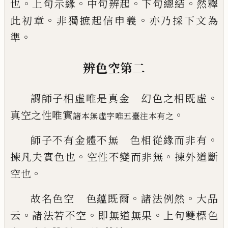
。
。
。
。
也
上句
示緣
中句辨起
下句總結
然釋
。
。
此初章
非獨
摭起信申義
亦乃採下文為
。
準
辨色空第二
。
謂師子相虛唯是真金 幻色之相既虛
。
真
空之性唯實
諸本無虛字唯五臺注本有之
。
師子不有金體不無 色相從緣而非有
。
。
揀
凡夫實色也
空性不變而非無
揀外道斷
。
空
也
。
。
故名色空 色蘊既爾
諸法例然
大品
。
。
。
云
諸
法若不空
即無道無果
上句雙標色