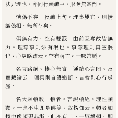
。
。
。
法非
理也
亦同行願疏中
形奪無寄門
。
。
情偽不存 反疏上句
理事雙亡
則情
。
。
識偽
相
無所存矣
。
俱無有力
空有雙泯 由前互奪故皆無
。
。
力
理奪事則妙有泯也
事奪理則真空泯
。
。
。
。
也
心
經略疏云
空有兩亡
一味常顯
。
。
名言路絕
棲心無寄 通結心言罔
及
。
。
寶藏
論云
理冥則言語道斷
旨會則心行處
。
滅
。
。
名大乘頓教 頓者
言說頓絕
理性頓
。
。
。
顯
一
念不生即是佛等
故楞伽云
頓者如
。
。
。
鏡中像
頓現非漸
此亦有二
一逐機頓
即