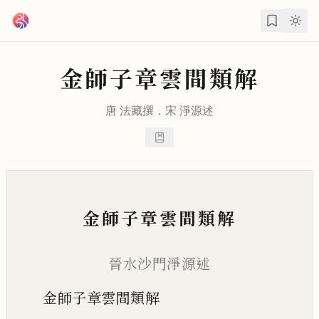
跳到主要內容
金師子章雲間類解
唐
法藏
撰．宋
淨源
述
金師子章雲間類解
晉水沙門淨源述
金師子章雲間類解