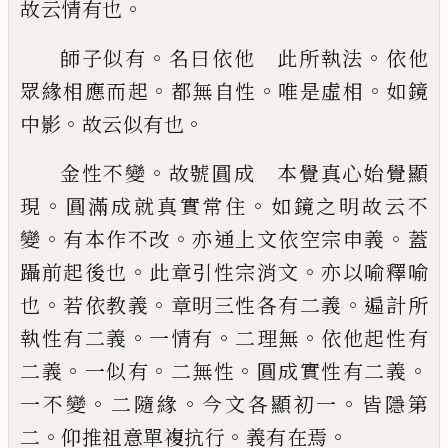
。
故云情有也
。
。
師子似有
名曰依他 此所執法
依他
。
。
。
眾緣
相應而起
都無自性
唯是虛相
如鏡
。
。
中影
故
云似有也
。
金性不變
故號圓成 本覺真心始覺顯
。
。
現
圓滿成就真實常住
如鏡之明故云不
。
。
。
變
有
本作不改
亦通上文依空宗申義
蓋
。
。
躡前起
後也
此章引性宗消文
亦以喻釋喻
。
。
。
也
若依
教義
章明三性各有二義
遍計所
。
。
。
執性有二
義
一情有
二理無
依他起性有
。
。
。
。
二義
一似
有
二無性
圓成實性有二義
。
。
。
一不變
二隨緣
今文各顯初一
皆隱第
。
。
。
二
仰推祖意單複抗
行
義有在焉