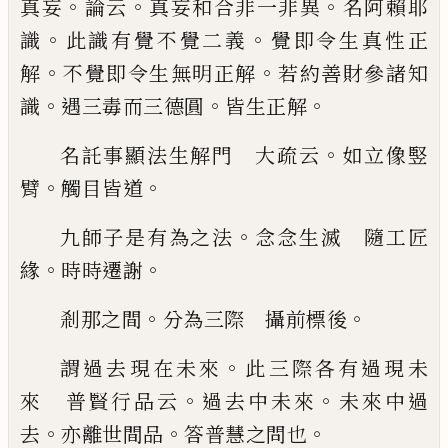
。
。
。
真
妄
論云
真妄和合非一非異
名阿賴耶
。
。
識
此
識有覺不覺二義
覺即令生真性正
。
。
解
不覺
即令生無明正解
若約善財參諸知
。
。
。
識
遇三
毒而三德圓
皆生正解
。
名託事顯法生解門 大疏云
如立像竪
。
。
臂
觸目皆道
。
九師子是有為之法
念念生滅 隨工匠
。
。
緣
時時遷謝
。
。
剎那之間
分為三際 攝前標後
。
謂過去現在未來
此三際各有過現未
。
。
來
普賢行品云
過去中未來
未來中過
。
。
。
去
亦離
世間品
答普慧之問也