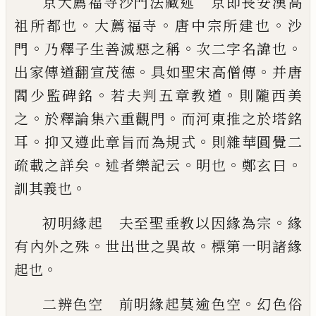
京大薦福寺沙門法藏述 京即長安漢高
。
。
。
祖
所都也
大薦福寺
唐中宗所建也
沙
。
。
。
門
乃釋
子生善滅惡之稱
次二字名諱也
。
。
出家傳道
翻宣茂德
具如聖宋高僧傳
并唐
。
。
閻少監碑
銘
若夫判五章教道
則隴西美
。
。
之
於釋論集
六重觀門
而河東推之於塔銘
。
。
耳
抑又遵此
章旨而為規式
則雜華圓覺二
。
。
。
。
疏載之詳矣
述者樂記云
明也
鄭玄曰
。
訓其義也
。
初明緣起 夫至聖垂教以因緣為宗
緣
。
。
有
內外之殊
世出世之異故
標第一明諸緣
。
起
也
。
二辨色空 前明緣起莫逾色空
幻色俗