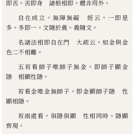
。
。
。
即舌
舌即身 諸根相即
體非用外
。
。
自在成立
無障無礙 經云
一即是
。
。
。
。
多
多即
一
文隨於義
義隨文
。
名諸法相即自在門 大疏云
如金與金
。
色
二不相離
。
五若看師子唯師子無金
即師子顯金
。
隱
相顯性隱
。
若看金唯金無師子
即金顯師子隱 性
。
顯
相隱
。
。
若兩處看
俱隱俱顯 性相同時
隱顯
。
齊現