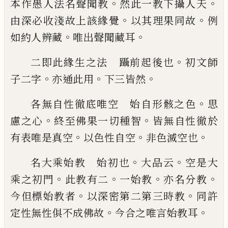
。
。
本作愚
人法名聲聞教
然此一教下攝人天
。
。
由深必
收淺故上該緣覺
以其理果同故
例
。
。
如約人
辨藏
唯出聲聞藏耳
。
二即此緣生之法 躡前起後也
初文師
。
。
。
子
二字
亦通此用
下三皆然
。
各無自性徹底唯空 始自形骸之色
思
。
。
慮
之心
終至佛果一切種智
皆無自性徹於
。
。
。
有
表唯是真空
以色性自空
非色滅空也
。
。
名大乘始教 始初也
大品云
空是大
。
。
。
。
乘之
初門
此教有二
一始教
亦名分教
。
。
今但標始
教者
以深密第二第三時教
同許
。
。
定性無性
俱不成佛故
今合之唯言始教耳