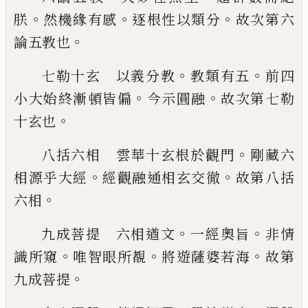
。
。
。
朕
然
機緣有感
逐根性以類分
故次第六
。
論五教
也
。
。
七勒十玄 以義分教
教類有五
前四
。
。
小大
始終漸頓皆偏
今示圓融
故次第七勒
。
十玄
也
。
八括六相 雲華十玄根於觀門
剛藏六
。
。
相
源乎大經
經觀融通相玄交徹
故第八括
。
六
相
。
。
九成菩提 六相遒文
一經奧旨
非情
。
。
。
識所
窺
唯智眼所覩
將遊薩婆若海
故第
。
九成菩
提