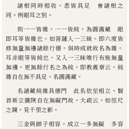
。
諸根同時相收
悉皆具足 會諸根之
。
。
同
例
眼耳之別
。
。
則一一皆雜
一一皆純
為圓滿藏 眼
。
。
即耳
等皆雜也
如菩薩入一三昧
即六度皆
。
。
修無
量無邊諸餘行德
俱時成就故名為雜
。
耳非
眼等皆純也
又入一三昧唯行布施無量
。
。
。
無
邊
更無餘行名之為純
即教義章云
純
。
。
雜
自在無不具足
名圓滿藏
。
名諸藏純雜具德門 此名依至相立
賢
。
。
首
新立廣陜自在無礙門故
大疏云
如徑尺
。
。
之
鏡
見千里之影
。
三金與師子相容
成立一多無礙 多容