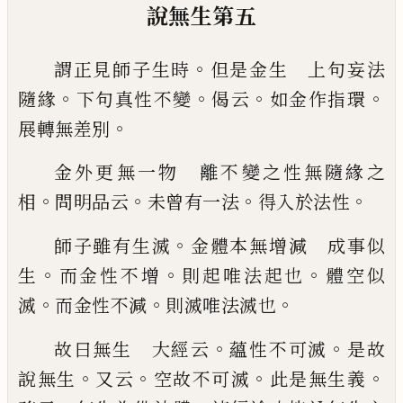
說無生第五
。
謂正見師子生時
但是金生 上句妄法
。
。
。
。
隨
緣
下句真性不變
偈云
如金作指環
。
展轉無
差別
金外更無一物 離不變之性無隨緣之
。
。
。
。
相
問明品云
未曾有一法
得入於法性
。
師子雖有生滅
金體本無增減 成事似
。
。
。
生
而金性不增
則起唯法起也
體空似
。
。
。
滅
而金
性不減
則滅唯法滅也
。
。
故曰無生 大經云
蘊性不可滅
是故
。
。
。
。
說無
生
又云
空故不可滅
此是無生義