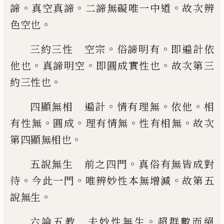
。
。
。
諦
真空真諦
二諦無礙唯一中道
故次辨
。
色空
也
。
。
三約三性 空宗
俗諦明有
即遍計依
。
。
。
他也
真諦明空
即圓成實性也
故次第三
。
約三性
也
。
。
。
四顯無相 遍計
情有理無
依他
相
。
。
。
。
有性無
圓成
理有情無
性有相無
故次
。
第四顯無相
也
。
五說無生 前之四門
真俗有無皆成對
。
。
。
待
今此一門
唯辨妙性本無增減
故第五
。
說無
生
。
六論五教 夫妙性無生
超群數而絕