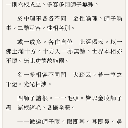
。
。
一
則六根成立
多容多則師子無殊
。
於中理事各各不同 金性喻理
師子喻
。
。
。
事
二雖互容
性相各別
。
。
或一或多
各住自位 此經偈云
以一
。
。
佛土
滿十方
十方入一亦無餘
世界本相亦
。
。
不壞
無比功德故能爾
。
名一多相容不同門 大疏云
若一室之
。
。
千
燈
光光相涉
。
。
四師子諸根
一一毛頭
皆以金收師子
。
。
盡
諸根諸毛
各攝全體
。
。
。
一一徹遍師子眼
眼即耳
耳即鼻
鼻