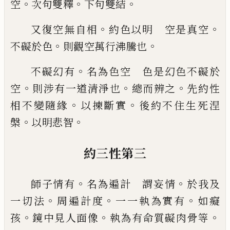
。
。
。
空
次句
雙釋
下句雙結
。
。
又復空無自相
約色以明 空是真空
。
。
不礙
於色
則觀空萬行沸騰也
。
不礙幻有
名為色空 色是幻色不礙於
。
。
。
空
則涉有一道清淨也
總而辨之
先約性
。
。
相不
變隨緣
以揀斷實
後約不住生死涅
。
。
槃
以明
悲智
約三性第三
。
。
師子情有
名為遍計 謂妄情
於我及
。
。
。
一切
法
周遍計度
一一執為實有
如癡
。
。
。
孩
鏡中見
人面像
執為有命質礙肉骨等