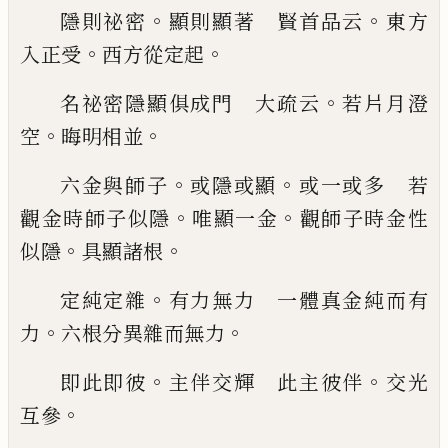
。
。
隱則祕密
顯則顯著 賢首品云
東方
。
。
入正
受
西方從定起
。
名祕密隱顯俱成門 大疏云
若片月澄
。
。
空
晦明相並
。
。
六金與師子
或隱或顯
或一或多 若
。
。
觀金
時師子似隱
唯顯一金
觀師子時金性
。
。
似隱
具顯諸根
。
定純定雜
有力無力 一體真金純而有
。
。
力
六根分異雜而無力
。
。
即此即彼
主伴交輝 此主彼伴
交光
。
互參