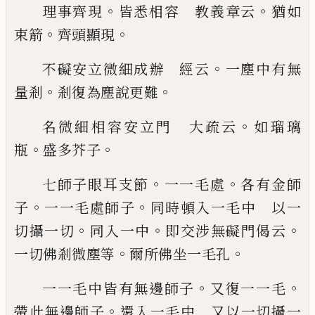
。
。
理事齊現
皆悉相容 教義章云
猶如
。
。
束箭
齊頭顯現
。
不礙安立微細成辦 經云
一塵中有無
。
。
量
剎
剎復為塵說更難
。
名微細相容安立門 大疏云
如瑠璃
。
。
瓶
盛
多芥子
。
。
七師子眼耳支節
一一毛處
各有金師
。
。
子
一
一毛處師子
同時頓入一毛中 以一
。
。
。
切攝
一切
同入一中
即交涉無礙門偈云
。
。
一切佛
剎微塵等
爾所佛坐一毛孔
。
。
一一毛中皆有無邊師子
又復一一毛
。
帶此
無邊師子
還入一毛中 又以一切攝一