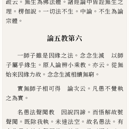
。
。
疏云
無
生為佛法體
諸經論中皆詮無生之
。
。
。
。
理
楞伽
說
一切法不生
中論
不生為論
。
宗體
論五教第六
。
一師子雖是因緣之法
念念生滅 以師
。
。
。
子
屬乎緣生
原人論辨小乘教
亦云
從無
。
。
始來
因緣力故
念念生滅相續無窮
。
實無師子相可得 論次云
凡愚不覺執
。
之
為實
。
名愚法聲聞教 因說四諦
而悟解故號
。
。
。
。
聲
聞
既除我執
未達法空
故名愚法
有