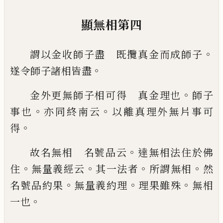
顯無相第四
。
謂以金收師子盡 既攬真金而成師子
。
遂
令師子諸相皆盡
。
金外更無師子相可得 真金理也
師子
。
。
事
也
亦同終南云
以離真理外無片事可
。
得
。
故名無相 名號品云
達無相法住於佛
。
。
。
。
住
無量義經云
其一法者
所謂無相
然
。
。
。
名號品
約果
無量義約理
理果雖殊
無相
。
一也