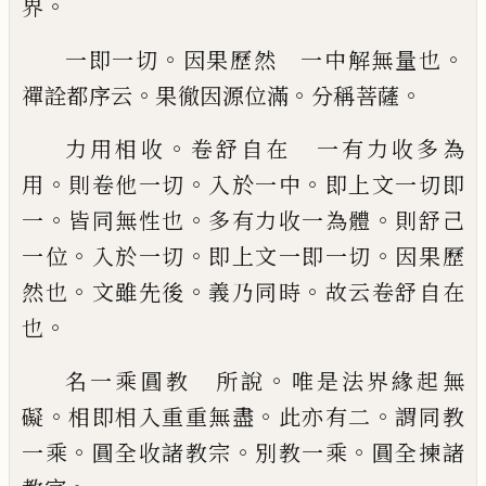
。
界
。
。
一即一切
因果歷然 一中解無量也
。
。
。
禪詮
都序云
果徹因源位滿
分稱菩薩
。
力用相收
卷舒自在 一有力收多為
。
。
。
用
則
卷他一切
入於一中
即上文一切即
。
。
。
一
皆同
無性也
多有力收一為體
則舒己
。
。
。
一位
入於
一切
即上文一即一切
因果歷
。
。
。
然也
文雖先
後
義乃同時
故云卷舒自在
。
也
。
名一乘圓教 所說
唯是法界緣起無
。
。
。
礙
相
即相入重重無盡
此亦有二
謂同教
。
。
。
一乘
圓
全收諸教宗
別教一乘
圓全揀諸