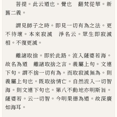
。
。
。
菩提
此云道也
覺也 翻梵從華
新
。
舊二
義
。
。
謂見師子之時
即見一切有為之法
更
。
。
不待
壞
本來寂滅 淨名云
眾生即寂滅
。
。
相
不復
更滅
。
。
。
離諸取捨
即於此路
流入薩婆若海
。
。
故名為
道 離諸取捨之言
義屬上句
文連
。
。
。
下句
謂
不捨一切有為
而取寂滅無為
則
。
。
義屬上句
也
既取捨情亡
自然流入一切智
。
。
。
海
則文連
下句也
第八不動地亦明斯旨
。
。
。
薩婆若
云一
切智
今明果德為道
故深廣
。
如海耳