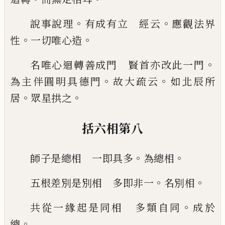
。
。
說事說理
有成有立 經云
應觀法界
。
。
性
一
切唯心造
。
名唯心迴轉善成門 賢首亦改此一門
。
。
為
主伴圓明具德門
故大疏云
如北辰所
。
。
居
眾
星拱之
括六相第八
。
。
師子是總相 一即具多
為總相
。
。
五根差別是別相 多即非一
名別相
。
共從一緣起是同相 多類自同
成於
。
總