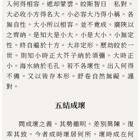
。
。
。
入何得相容
遮
却蒙雲
皎斯智日 私對
。
。
大必收小方得
名大
小必容大乃得小稱
各
。
。
。
無自性
大小所
以相容
並不竟成
廣陜以
。
。
。
之齊納
是知大是
小大
小是大小
小無定
。
。
。
性
終自遍於十方
大
非定形
歷劫皎於一
。
。
世
則知小時正大芥子
納於須彌
大時正
。
。
。
小
海水納於毛孔
若不各
壞性
出入何得
。
。
。
不備
又以皆存本形
舒卷自
然無礙
謹
。
對
五結成壞
。
。
。
問成壞之義
其勢
雖
明
差別異陳
復
。
。
乖其
致
今者成時壞居何所
壞時成在何