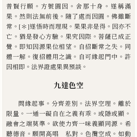
。
。
。
普賢行願
方號
圓因
舍那十身
遂稱滿
。
。
。
果
然則法無前後
隨
了處而因圓
佛
雖
斷
。
。
。
常
[＊]
遂悟時而理現
果
果非是得
因亦不
。
。
。
亡
猶是發心方驗
果
究
因際
菩薩已成正
。
。
。
覺
即知因源果位相望
自
招斷常之失
同
。
。
。
體一解
復招體用之識
自可
緣起門中
許
。
。
因相即
法界證處果異預談
九達色空
。
。
。
問緣起事
分齊差別
法界空理
離於
。
。
。
限量
一
通一礙自在之義有乖
或隱或顯
。
。
融會之端
莫準
欲使
力
齊一味義顯同源
希
。
。
。
聽德音
願開高唱 私對
色攬空成
如動