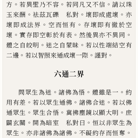
。
。
。
方
若異
聖乃不容
若同凡又不信
請以珠
。
。
。
玉來酬
祛
茲瓦礫 私對
壞即成處壞
亦
。
。
壞即成法界
空而恒有
存壞即有徹於空
。
。
。
壞
實存即空彰
於有表
然後異亦不異同
。
。
體之自皎明
迷之
自蒙昧
若以性端結空有
。
。
。
二邊
若以智照來
通成壞一際
謹對
六通二界
。
。
。
問眾生為迷
諸佛為悟
體雖是一
約
。
。
。
用有差
若以眾生通佛
諸佛合迷
若以佛
。
。
。
通眾生
眾
生
合
悟
冀拂塵鏡以顯大明
庶
。
。
闢玄關
開
為
暗室 私對曰
恒以非眾生為
。
。
。
眾生
亦非
諸佛為諸佛
不礙
約
存而恒奪