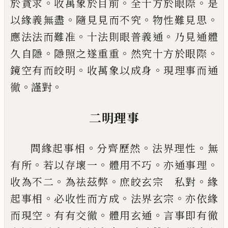
。
。
。
於貪求
收
萬象於目前
全十方於眼際
是
。
。
。
以緣義無盡
隨見見而不
究
物性
難
見思
。
。
應法法而難
准
十法則眼普義通
乃見通體
。
。
。
久自隱
隱照
之遂重重
然
究
十方於眼際
。
。
鏡空有而皎
明
收萬象以成身
現理事而通
。
。
徹
謹對
二明理事
。
。
。
問緣起事相
分齊歷然
法界理性
無
。
。
。
。
有
所
若以存壞一
體用不
巧
亦通事理
。
。
。
收為不
二
為
祛
茲弊
庶皎玄宗 私對
緣
。
。
。
起事相
必
收性而方成
法界玄宗
亦依緣
。
。
。
而現空
有有
交徹
體用玄通
言事即有徹