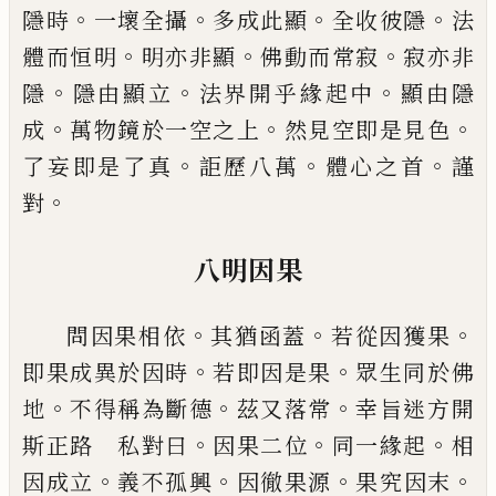
。
。
。
。
隱時
一壞全
攝
多成此顯
全收彼隱
法
。
。
。
體而恒明
明亦非
顯
佛動而常寂
寂亦非
。
。
。
隱
隱由顯立
法界開
乎緣起中
顯由隱
。
。
。
成
萬物鏡於一空之上
然
見空即是見色
。
。
。
了妄即是了真
詎歷八萬
體
心之首
謹
。
對
八明因果
。
。
。
問因果相依
其猶函蓋
若從因獲果
。
。
即果成
異於因時
若即因是果
眾生同於佛
。
。
。
地
不得
稱為斷德
茲又落常
幸旨迷方開
。
。
。
斯正路
私對曰
因果二位
同一緣起
相
。
。
。
。
因成立
義不
孤興
因徹果源
果
究
因末