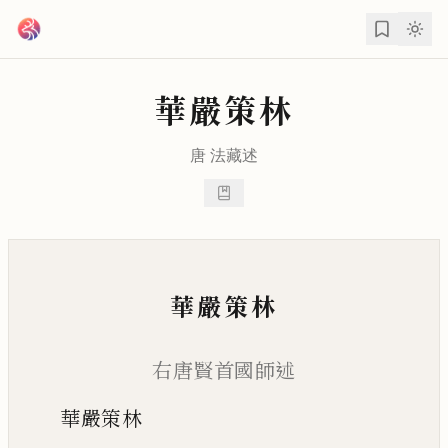
跳到主要內容
華嚴策林
唐
法藏
述
華嚴策林
右唐賢首國師述
華嚴策林