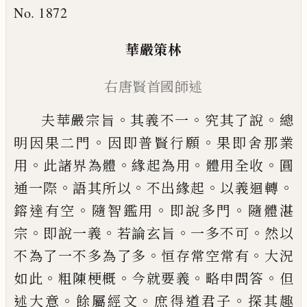
No. 1872
華嚴策林
右
唐賢首國師述
。
。
。
夫華嚴宗旨
其義不一
究其了說
總
。
。
明因果
二門
因即普賢行願
果即舍那業
。
。
。
。
用
此
諸
界為體
緣起為用
體用全收
圓
。
。
。
。
通一際
語其
所以
不出緣起
以義迴轉
。
。
。
鎔達有空
隨智鑑
用
即說多門
隨體湛
。
。
。
。
宗
即說一義
若論玄
旨
一多不可
然以
。
。
不
為了一不多為了多
恒存常空常有
大況
。
。
。
。
如此
粗陳梗概
今就要
義
略申問答
但
。
。
。
述大意
餘屬經文
庶得道君
子
探其
趣