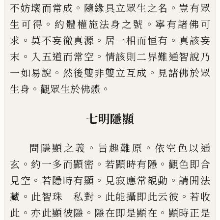
。
。
不妨壞而常
成
隨緣具立眾生之名
豈有眾
。
。
生可得
約體
權施法身之號
寧有諸佛可
。
。
。
求
莫不妄徹真
源
居一相而恒有
真該妄
。
。
末
入五道而常空
情該則二界難
通智說
乃
。
。
一如易說
然後雙
非雙立互成
見諸佛於眾
。
。
生身
觀眾生於佛
體
七明隱顯
。
。
問隱顯之義
旨趣難原
依空色以通
。
。
。
玄
約一
多而顯密
若顯時有隱
觀色即合
。
。
。
見空
若隱
時有顯
見寂應常覩動
請開法
。
。
。
藏
此
智珠
私對
此能
攝
即此
云
彼
若收
。
。
。
此
亦此顯
彼隱
隱在即是顯在
顯時正是