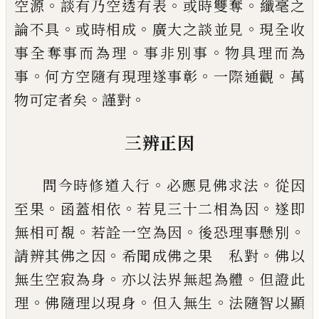
。
。
。
空源
談有乃空
透有表
或時雙奪
纖毫之
。
。
。
論不具
或時相成
廣大之談並見
現
全收
。
。
事全
奪
事而為理
事非別事
物
具理而為
。
。
。
事
何方空隨有現理
遂
事彰
一際通觀
萬
。
。
物可定者矣
謹對
三辨正因
。
。
問今時修道入行
必應見佛求法
從因
。
。
。
至果
函蓋相依
若見三十二相為因
遂即
。
。
。
無相可
覩
若詮一空為因
後恐理事懸別
。
。
請辨其佛
之因
希聞成佛之果 私對
佛以
。
。
無生空寂
為身
亦以法界無起為體
但證此
。
。
。
理
佛隨理
以現身
但入無生
法隨智以顯