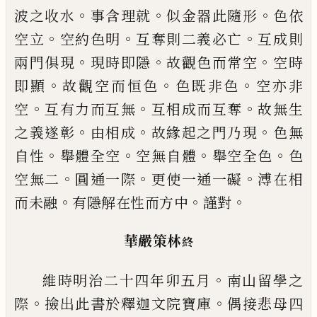
。
。
。
波之收水
事含理就
似金器
此
隨形
色依
。
。
。
空立
空約
色明
互奪則二義必亡
互成則
。
。
。
兩門俱現
現
時即隱
故觀色而常空
空時
。
。
。
即顯
故觀空而
恒色
色既非色
空亦非
。
。
。
空
互有力而互無
互
相成而互奪
故無生
。
。
。
之義遂彰
由相成
故緣
起之門乃現
色無
。
。
。
。
自性
舉體全空
空無自體
舉空全色
色
。
。
。
空無二
圓通一際
更使一通一
礙
溥在相
。
。
。
而未
融
有隱
解
在性而
方
中
謹對
華嚴策林
終
。
維時明治二十四年卯五月
南山留學之
。
。
際
撿出此書於釋迦文院寶庫
偶接悲母
四