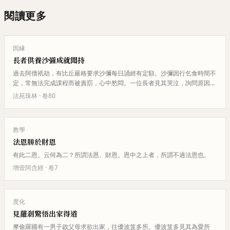
閱讀更多
因緣
長者供養沙彌成就聞持
過去阿僧祇劫，有比丘嚴格要求沙彌每日誦經有定額。沙彌因行乞食時間不
定，常無法完成課程而被責罰，心中愁悶。一位長者見其哭泣，詢問原因
後，主動供養沙彌飲食，使其能專…
法苑珠林
· 卷
80
教學
法恩勝於財恩
有此二恩。云何為二？所謂法恩、財恩。恩中之上者，所謂不過法恩也。
增壹阿含經
· 卷
7
度化
見羅剎驚悟出家得道
摩偷羅國有一男子啟父母求欲出家，往優波笈多所。優波笈多見其為愛所