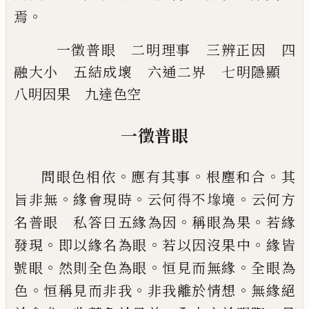
。
焉
一徵普眼 二明理事 三辨正因 四
融
大小 五結成壞 六通二界 七明隱顯
八明因果 九達色空
一徵普眼
。
。
。
問眼色相
依
應有其事
根塵和合
其
。
。
。
旨非
無
緣會現時
云何得不
𫮧
境
云何方
。
。
名普
眼 私答曰
五
緣為因
稱眼為果
若緣
。
。
。
發
現
即以緣名為眼
若以因沒果中
緣皆
。
。
。
號眼
然則全色為眼
恒見而無緣
全眼為
。
。
。
色
恒稱
見而非我
非我離於情想
無緣絕