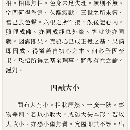
。
。
。
。
相
相即無相
色身未足失理
無則不無
。
。
。
空門何得為寔
久
離寂默
三世之所未審
。
。
。
當已去色聲
六根之
所罕接
然後證心內
。
。
照理成佛
亦同成靜息
外緣
智就法亦同
。
。
。
就
因滿即果
克發心已成
正覺之基
果滿
。
。
即因成
得道蓋自初心之本
何必全因至
。
。
。
果
恐招所得之基全理事
將涉
有性之論
。
謹對
四融大小
。
。
。
問有大有小
相狀歷然
一廣一陜
事
。
。
。
物差別
若以小收大
或恐大失本形
若以
。
。
。
大收小
亦
恐小傷無質
寬隘即其不等
出