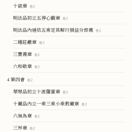
十欲章
卷
2
明法品初立五停心觀章
卷
2
明法品內通依五乘定其解行損益分齊義
卷
2
二種莊嚴章
卷
2
三寶義章
卷
2
六和敬章
卷
2
4 第四會
卷
2
華聚品初立十波羅蜜章
卷
2
十藏品內立一乘三乘小乘教藏章
卷
2
六無為章
卷
2
三界章
卷
2