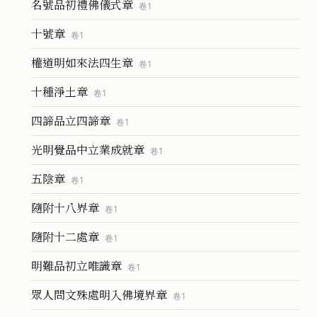
名號品初禮佛儀式章
卷
1
十號章
卷
1
權道明如來法四生章
卷
1
十種淨土章
卷
1
四諦品立四諦章
卷
1
光明覺品中立業成就章
卷
1
五陰章
卷
1
隨附十八界章
卷
1
隨附十二處章
卷
1
明難品初立唯識章
卷
1
眾人問文殊處明入佛境界章
卷
1