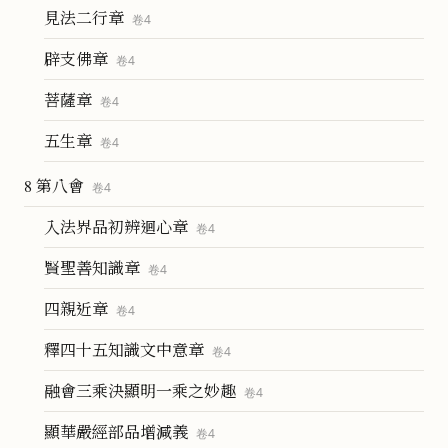
見法二行章
卷
4
辟支佛章
卷
4
菩薩章
卷
4
五生章
卷
4
8 第八會
卷
4
入法界品初辨迴心章
卷
4
賢聖善知識章
卷
4
四親近章
卷
4
釋四十五知識文中意章
卷
4
融會三乘決顯明一乘之妙趣
卷
4
顯華嚴經部品增減義
卷
4