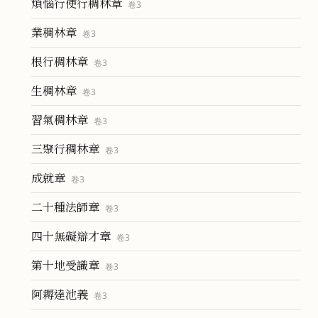
煩惱行使行稠林章
卷
3
業稠林章
卷
3
根行稠林章
卷
3
生稠林章
卷
3
習氣稠林章
卷
3
三聚行稠林章
卷
3
成就章
卷
3
二十種法師章
卷
3
四十無礙辯才章
卷
3
第十地受識章
卷
3
阿耨達池義
卷
3