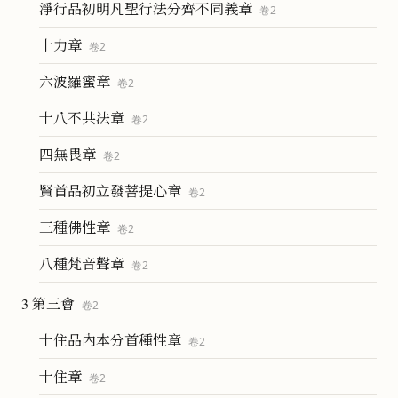
淨行品初明凡聖行法分齊不同義章
卷
2
十力章
卷
2
六波羅蜜章
卷
2
十八不共法章
卷
2
四無畏章
卷
2
賢首品初立發菩提心章
卷
2
三種佛性章
卷
2
八種梵音聲章
卷
2
3 第三會
卷
2
十住品內本分首種性章
卷
2
十住章
卷
2