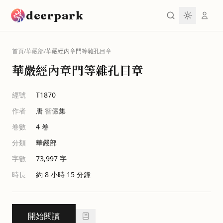
跳到主要內容
deerpark
首頁
/
華嚴部
/
華嚴經內章門等雜孔目章
華嚴經內章門等雜孔目章
經號
T1870
作者
唐
智儼
集
卷數
4
卷
分類
華嚴部
字數
73,997
字
時長
約 8 小時 15 分鐘
開始閱讀