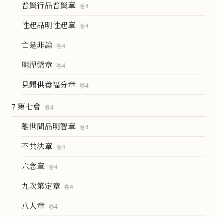
普賢行品普賢章
卷
4
性起品明性起章
卷
4
亡是非論
卷
4
明涅槃章
卷
4
見聞供養福分章
卷
4
7 第七會
卷
4
離世間品明智章
卷
4
不共法章
卷
4
六念章
卷
4
九次第定章
卷
4
八人章
卷
4