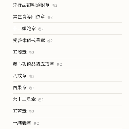
梵行品初明通觀章
卷
2
常乞食等四依章
卷
2
十二頭陀章
卷
2
受善律儀戒業章
卷
2
五濁章
卷
2
發心功德品初五戒章
卷
2
八戒章
卷
2
四果章
卷
2
六十二見章
卷
2
五蓋章
卷
2
十纏義章
卷
2