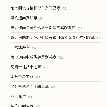
祕密翻依行檀起行作業同異章
卷
2
第八迴向真如章
卷
2
第九迴向初普別始終差別理事諸觀義章
卷
2
第九迴向未明住地始終寬狹相攝分齊微細差別義章
卷
2
一乘法海章
卷
2
第十迴向生成佛德差別義章
卷
2
初明十地品十地章
卷
3
本分中決定章
卷
3
加分中意加內明四法章
卷
3
六正見章
卷
3
請分中轉依章
卷
3