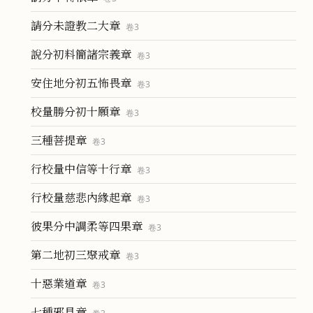
請分未證教二大章
卷
3
說分初料簡諸宗義章
卷
3
安住地分初五怖畏章
卷
3
校量勝分初十願章
卷
3
三種菩提章
卷
3
行校量中信等十行章
卷
3
行校量慈悲內緣起章
卷
3
彼果分中調柔等四果章
卷
3
第二地初三聚戒章
卷
3
十惡業道章
卷
3
七種邪見章