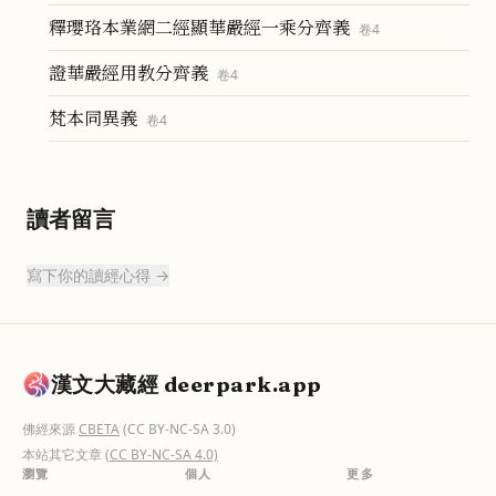
釋瓔珞本業網二經顯華嚴經一乘分齊義
卷
4
證華嚴經用教分齊義
卷
4
梵本同異義
卷
4
讀者留言
寫下你的讀經心得 →
漢文大藏經 deerpark.app
佛經來源
CBETA
(CC BY-NC-SA 3.0)
本站其它文章
(CC BY-NC-SA 4.0)
瀏覽
個人
更多