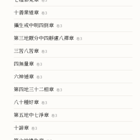
卷
3
十善業道章
卷
3
攝生戒中明四倒章
卷
3
第三地厭分中四靜慮八禪章
卷
3
三苦八苦章
卷
3
四無量章
卷
3
六神通章
卷
3
第四地三十二相章
卷
3
八十種好章
卷
3
第五地中七淨章
卷
3
十諦章
卷
3