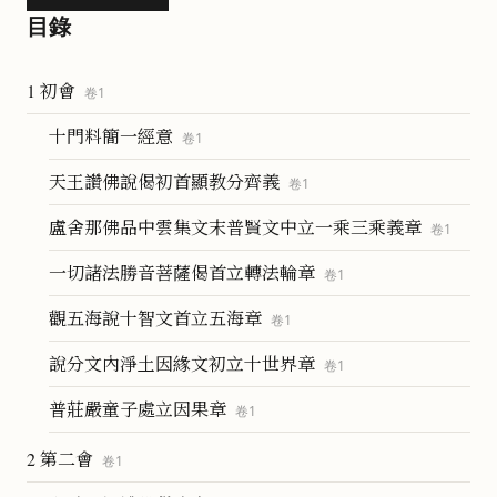
目錄
1 初會
卷
1
十門料簡一經意
卷
1
天王讚佛說偈初首顯教分齊義
卷
1
盧舍那佛品中雲集文末普賢文中立一乘三乘義章
卷
1
一切諸法勝音菩薩偈首立轉法輪章
卷
1
觀五海說十智文首立五海章
卷
1
說分文內淨土因緣文初立十世界章
卷
1
普莊嚴童子處立因果章
卷
1
2 第二會
卷
1