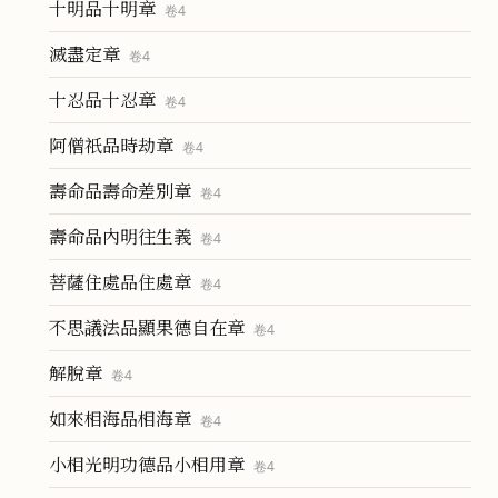
十明品十明章
卷
4
滅盡定章
卷
4
十忍品十忍章
卷
4
阿僧祇品時劫章
卷
4
壽命品壽命差別章
卷
4
壽命品內明往生義
卷
4
菩薩住處品住處章
卷
4
不思議法品顯果德自在章
卷
4
解脫章
卷
4
如來相海品相海章
卷
4
小相光明功德品小相用章
卷
4