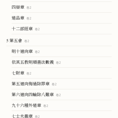
四辯章
卷
2
道品章
卷
2
十二部經章
卷
2
5 第五會
卷
2
明十迴向章
卷
2
依其五教明順善法數義
卷
2
七財章
卷
2
第五迴向悔過除罪章
卷
2
第六迴向四輪除八難章
卷
2
九十六種外道章
卷
2
七士夫趣章
卷
2