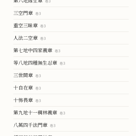
第六地緣生章
卷
3
三空門章
卷
3
重空三昧章
卷
3
人法二空章
卷
3
第七地中四家義章
卷
3
等八地四種無生忍章
卷
3
三世間章
卷
3
十自在章
卷
3
十怖畏章
卷
3
第九地十一稠林義章
卷
3
八萬四千法門章
卷
3