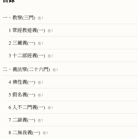
一、教聚(三門)
卷
1
1 眾經教迹義(一)
卷
1
2 三藏義(一)
卷
1
3 十二部經義(一)
卷
1
二、義法聚(二十六門)
卷
1
4 佛性義(一)
卷
1
5 假名義(一)
卷
1
6 入不二門義(一)
卷
1
7 二諦義(一)
卷
1
8 二無我義(一)
卷
1