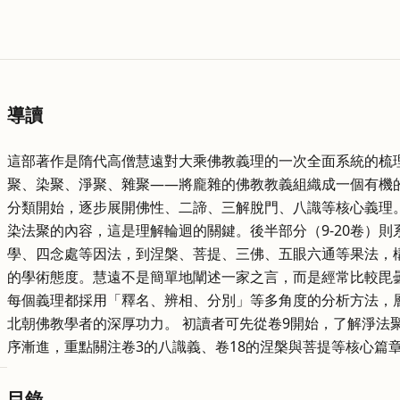
導讀
這部著作是隋代高僧慧遠對大乘佛教義理的一次全面系統的梳
聚、染聚、淨聚、雜聚——將龐雜的佛教教義組織成一個有機
分類開始，逐步展開佛性、二諦、三解脫門、八識等核心義理。
染法聚的內容，這是理解輪迴的關鍵。後半部分（9-20卷）
學、四念處等因法，到涅槃、菩提、三佛、五眼六通等果法，
的學術態度。慧遠不是簡單地闡述一家之言，而是經常比較毘
每個義理都採用「釋名、辨相、分別」等多角度的分析方法，
北朝佛教學者的深厚功力。 初讀者可先從卷9開始，了解淨法
序漸進，重點關注卷3的八識義、卷18的涅槃與菩提等核心篇
目錄