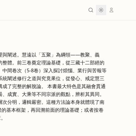
理與闡述。慧遠以「五聚」為綱領——教聚、義
的整體。前三卷奠定理論基礎，從三藏十二部經的
中間卷次（5-8卷）深入探討煩惱、業行與苦報等
則系統闡述修行之道與究竟果位，從發心、戒定慧三
構成了完整的解脫論。 本書最大特色是其融會貫通
曇、成實、大乘等不同宗派的觀點，辨析其異同。
層次分明，邏輯嚴密。這種方法論本身就體現了南
聚的基本框架，再回溯前面的理論基礎；或者按卷
章。