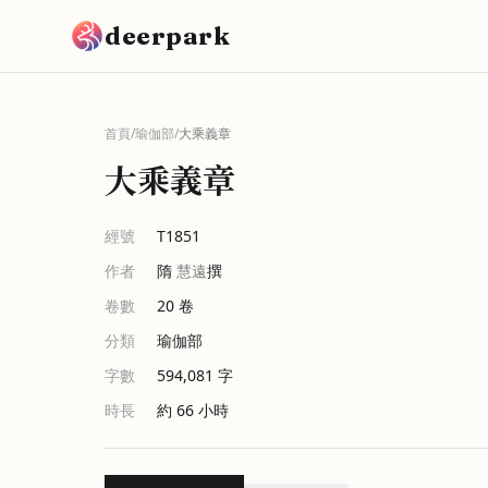
跳到主要內容
deerpark
首頁
/
瑜伽部
/
大乘義章
大乘義章
經號
T1851
作者
隋
慧遠
撰
卷數
20
卷
分類
瑜伽部
字數
594,081
字
時長
約 66 小時