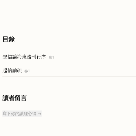
目錄
起信論海東疏刊行序
卷
1
起信論疏
卷
1
讀者留言
寫下你的讀經心得 →