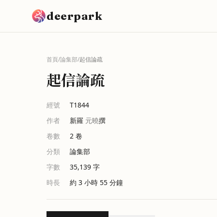
跳到主要內容
deerpark
首頁
/
論集部
/
起信論疏
起信論疏
經號
T1844
作者
新羅
元曉
撰
卷數
2
卷
分類
論集部
字數
35,139
字
時長
約 3 小時 55 分鐘